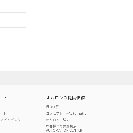
025/09/04
2026/7/29
ート
オムロンの提供価値
目指す姿
ポート
コンセプト「i-Automation!」
ジャパンデスク
オムロンの強み
お客様との共創拠点
AUTOMATION CENTER