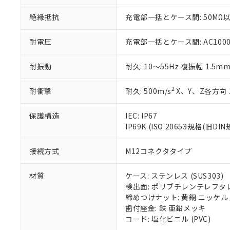
いる法人を指
EU RoHS指令（
51物質の非含有証
絶縁抵抗
充電部一括とケース間: 50MΩ以
※本証明書は発行
また、RoHS指
耐電圧
充電部一括とケース間: AC1000V 
混在することから
既に当社にて対応
耐振動
耐久: 10～55Hz 複振幅 1.5m
り割愛しておりま
2
耐衝撃
耐久: 500m/s
X、Y、Z各方向 
保護構造
IEC: IP67
IP69K (ISO 20653規格(旧DIN
接続方式
M12コネクタタイプ
材質
ケース: ステンレス (SUS303)
検出面: ポリブチレンテレフタレー
締めつけナット: 黄銅 ニッケ
歯付座金: 鉄 亜鉛メッキ
コード: 塩化ビニル (PVC)