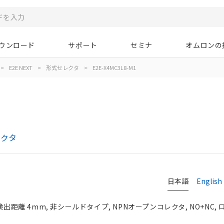
ウンロード
サポート
セミナ
オムロンの
>
E2E NEXT
>
形式セレクタ
>
E2E-X4MC3L8-M1
レクタ
日本語
English
検出距離 4mm, 非シールドタイプ, NPNオープンコレクタ, NO+NC,