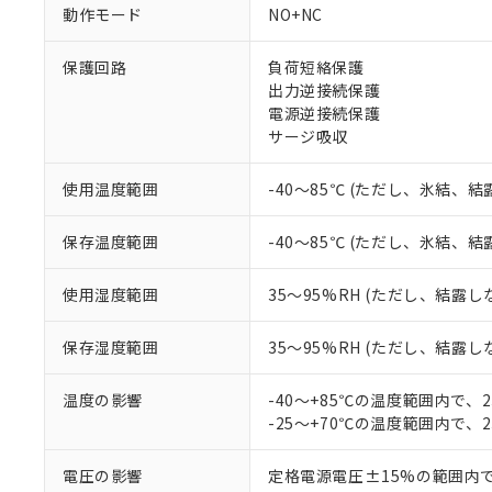
非該当品：ライセ
動作モード
NO+NC
※1 中国RoHS
仕入先様の事情に
があります。
以下の条件をお読
保護回路
負荷短絡保護
「○」：最大均質
出力逆接続保護
「×」：最大均質
本サービスは
当社は、これ
*EU RoHS指令（10物
電源逆接続保護
「－」：未確認で
鉛(Pb) 1000ppm以下、
くものです。
う）を輸出ま
サージ吸収
記
説明
六価クロム(Cr(Ⅵ)) 1
当社制御機器
などの必要な
フタル酸ビス(2-エチルヘ
号
*中国RoHS10物質の基準値 
ル（DBP） 1000ppm
在庫状況およ
当社は規制貨
Pb(鉛) :1000ppm、 Hg
但し、RoHS指令で産
使用温度範囲
-40～85℃ (ただし、氷結、
のであり、閲
ます。
Cr(Ⅵ)(六価クロム) : 
フタル酸エステル類の４
○
一定数以
DBP(フタル酸ジブチル) :
い。
当社は貴社製
DEHP(フタル酸ビス(2-エ
正式な納期状
保存温度範囲
-40～85℃ (ただし、氷結、
置等に一切使
当社販売員に
※2 対応予定月
△
一定数に
当社は、貴社
オムロン制御
また当社は、
※2 環境保護使
使用湿度範囲
35～95%RH (ただし、結露し
在庫状況およ
部品在庫の切り替
たしません。
－
在庫なし
す。
「ｅ」：有害物質
機器販売
保存湿度範囲
35～95%RH (ただし、結露し
マイパーツ機
「10」：通常の
ている必要が
味します。
空
受注生産
温度の影響
-40～+85℃の温度範囲内で、
お客様が当ウ
※3 非含有証明
「－」：未確認で
白
-25～+70℃の温度範囲内で、
が、当社の製
さい。
下記の非含有証明
※当社の共同
電圧の影響
定格電源電圧±15%の範囲内