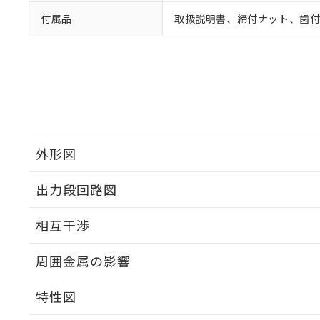
付属品
取扱説明書、締付ナット、歯
外形図
出力段回路図
外形図
相互干渉
出力段回路図
周囲金属の影響
相互干渉
特性図