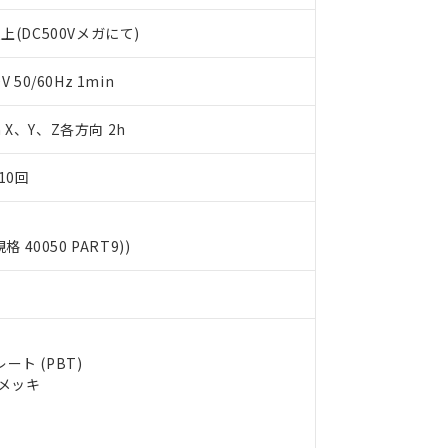
します。
10物質）の非含有証明書
明書（当社基準）
上(DC500Vメガにて)
日時点で非含有を証明するもので、過去に遡って非含有を証明するも
令のフタル酸エステル類４物質の対応では、対応完了までの期間は出
50/60Hz 1min
備考欄に対応日を記載しておりました。
品への在庫切替を完了していることから、特段のことがない限り、20
m X、Y、Z各方向 2h
す。
10回
規格 40050 PART9))
ト (PBT)
ルメッキ