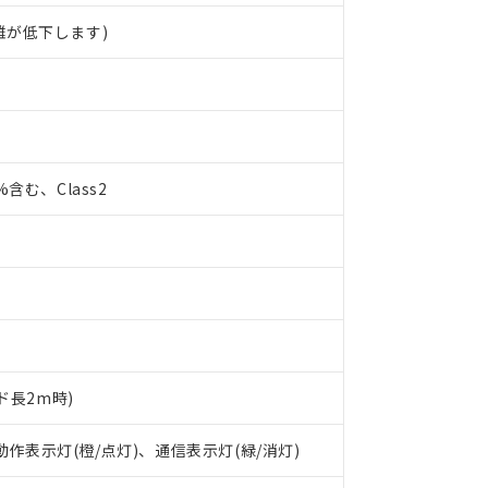
離が低下します)
0%含む、Class2
ド長2m時)
 RoHS指令（10物質）の非含有に対応した製品が提供可能な商品です
oHS指令（10物質）の非含有に対応した製品に切り替える予定のある
 動作表示灯(橙/点灯)、通信表示灯(緑/消灯)
 RoHS指令（10物質）の非含有に非対応の商品で、対応品を出す予
 RoHS指令（10物質）の非含有の対応状況を調査中または確認中の