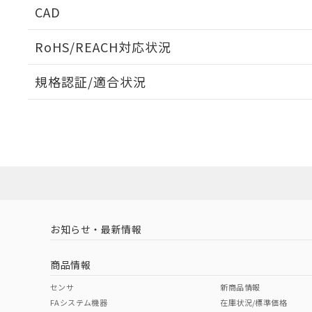
周囲金属の影響
CAD
検出物体の大きさと材質による影響
ログイン/会員登録いただくと、CADデータをダウンロ
RoHS/REACH対応状況
規格認証/適合状況
EU RoHS
注意事項・凡例
A: 80mm以上、B: 60mm以上
UL認証
CSA認証
CEマーキング
L: 9mm以上、φd: 24mm以上、D: 9mm以上、m: 8mm以上
ダウンロードデータをご利用いただく前に、以下を必ずお読
Yes
Yes
Yes
対応状況
対応予定月
※1
※2
金属埋め込み
ソフトウェアの使用条件
対応済み
LR型式承認
DNV型式承認
BV型式承認
KR
（イギリス
（ノルウェー
（フランス
（
お知らせ・最新情報
中国 RoHS
注意事項・凡例
船舶規格）
船舶規格）
船舶規格）
船
商品情報
No
No
No
No
検出領域
中国 RoHS表
※1 ※2
センサ
新商品情報
l: 12mm以上、φd: 24mm以上、D: 12mm以上、m: 8mm以
FAシステム機器
在庫状況/標準価格