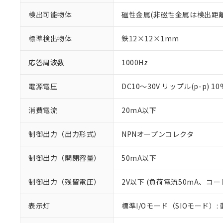
検出可能物体
磁性金属(非磁性金属は検出距
標準検出物体
鉄12×12×1mm
応答周波数
1000Hz
電源電圧
DC10～30V リップル(p-p) 1
消費電流
20mA以下
制御出力（出力形式）
NPNオープンコレクタ
制御出力（開閉容量）
50mA以下
※1 対応状況
制御出力（残留電圧）
2V以下 (負荷電流50mA、コー
対応済み：EU
対応予定：EU R
表示灯
標準I/Oモード（SIOモード）:
対応予定なし：EU
調査・確認中：EU
ご利用条件