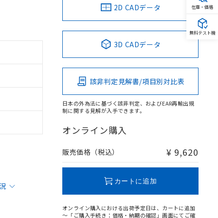
2D CADデータ
在庫・価格
無料テスト機
3D CADデータ
該非判定見解書/項目別対比表
日本の外為法に基づく該非判定、およびEAR再輸出規
制に関する見解が入手できます。
オンライン購入
¥ 9,620
販売価格（税込）
カートに追加
状況
オンライン購入における出荷予定日は、カートに追加
～「ご購入手続き：価格・納期の確認」画面にてご確