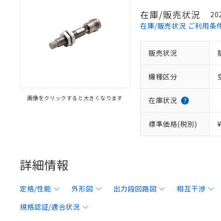
在庫/販売状況
20
在庫/販売状況 ご利用条
販売状況
機種区分
画像をクリックすると大きくなります
在庫状況
標準価格(税別)
詳細情報
定格/性能
外形図
出力段回路図
相互干渉
規格認証/適合状況