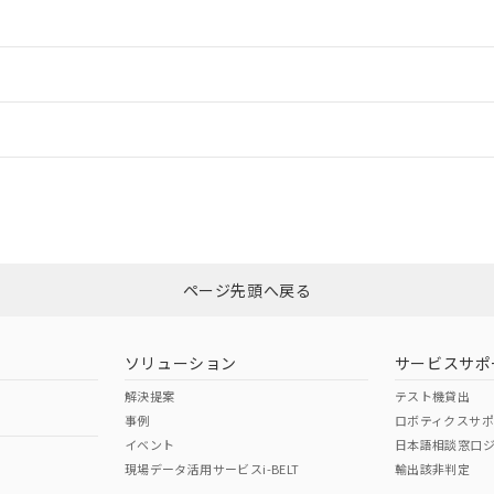
情報更新：2
ードすることができます。
情報更新：
ログイン/会員登録
CCC認証
電波法
、n: 24mm以上
みください。
N/A
N/A
非含有証明書
※3
ページ先頭へ戻る
ダウンロードはこちら
型式承認
NK型式承認
ABS型式承認
韓国
（日本
（アメリカ
ソリューション
サービスサポ
舶規格）
船舶規格）
船舶規格）
解決提案
テスト機貸出
事例
ロボティクスサ
No
No
イベント
日本語相談窓口
上、n: 24mm以上
現場データ活用サービスi-BELT
輸出該非判定