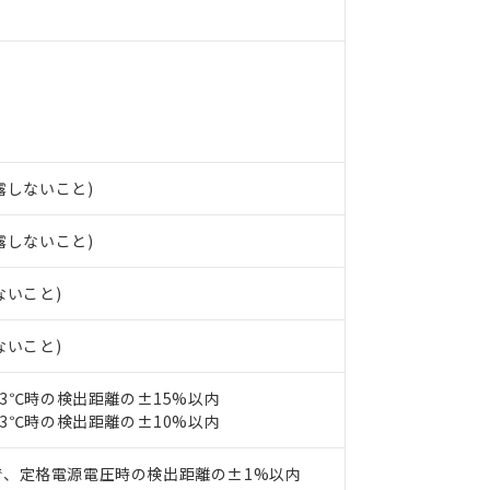
ンス料など無形物で、有害物質有無と関係のない商品です。
○×表
より、非含有部品としていたものが、含有品と判明した場合などやむ
みいただき、同意のうえご利用ください。
材料含有率が中国RoHSの基準値以下であることを示します。
材料含有率が中国RoHSの基準値を超えていることを示します。
、当社制御機器事業取扱商品の当社在庫状況および標準価格(税抜)
ら貴社製品のうち、外国為替および外国貿易法に定める商品（以下｢
質）：
す。当社販売部門へお問い合わせください。
 水銀(Hg) 1000ppm以下、 カドミウム(Cd) 100ppm以下、
たは国外への提供する場合は、日本国政府の輸出許可(または役務取
000ppm以下、ポリ臭化ビフェニル類(PBB) 1000ppm以下、ポリ臭化ジフェニルエーテル類(P
事業取扱商品の中には、本サービスの対象外となる商品もあること
手続きをとります。
キシル) (DEHP)(別名：DOP) 1000ppm以下、フタル酸ブチルベンジル（BBP） 100
(GB/T26572)：
以下、フタル酸ジイソブチル (DIBP) 1000ppm以下
び標準価格照会結果は、記載している更新日時点での社内データに
物を破棄する場合は、完全に破砕するなど、違法に輸出されないよ
(水銀) : 1000ppm、 Cd(カドミウム) : 100ppm、
業用監視および制御機器に対する適用除外項目は除く。
結露しないこと)
覧された時点での実際の在庫および標準価格とは異なる場合がある
1000ppm、 PBBs(ポリ臭化ビフェニル類) : 1000ppm、 PBDEs(ポリ臭化ジフェニルエーテル類
物質については閾値を超える意図的な使用がないことを確認しています。
上の在庫あり
 1000ppm、 DIBP(フタル酸ジイソブチル) : 1000ppm、 BBP(フタル酸ブチルベンジル) :
品を、核兵器、ミサイル、化学兵器、生物兵器またはその他武器並
チルヘキシル)) : 1000ppm
況および標準価格はお客様のお取引先、またはお客様担当のオムロ
結露しないこと)
用いたしません。
ご相談ください。
は満たないが在庫あり
製品を第三者に販売する場合は、上記1、2および3の内容を当該第
機器販売店や当社販売拠点は「
販売ネットワーク
」をご確認くだ
販売先および販売に係わる関係者が違法に輸出するおそれがある場
用期限
ないこと)
び標準価格結果を当社の事前の承諾なく第三者に漏洩または開示し
え状況などにより、予定月が前後することがあります。
(最新の在庫状況については、お客様のお取引先、またはお客様担当
（10物質）のすべてが基準値以下であることを示します。
店・当社販売員にご確認ください)
ないこと)
能（部品リスト作成サービス）をご利用いただくには、I-Webメン
使用状況下において有害物質が外部に漏えいし、環境に深刻な影響を
あります。
機種、また在庫状況の情報を公開していない機種
23℃時の検出距離の±15%以内
ェブサイト上で当社にご登録された部品リストについて、当社およ
書ダウンロード
す。当社販売部門へお問い合わせください。
23℃時の検出距離の±10%以内
品・サービスに関するお客様との取引・商談に必要な範囲で利用す
合意する
キャンセル
書をダウンロードすることができます。
利用者とは、
"個人情報の共同利用に関して"
の「1.共同利用者の
で、定格電源電圧時の検出距離の±1%以内