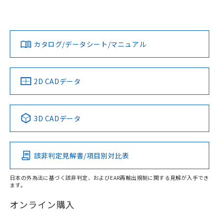
UL認証
CSA認証
CEマーキング
L: 9mm以上、φd: 24mm以上、D: 9mm以上、m: 8mm以
上、n: 24mm以上
Yes
Yes
Yes
金属埋め込み
対応状況
対応予定月
※1
※2
ダウンロードデータをご利用いただく前に、以下を必ずお読
タイムチャート
みください。
カタログ/データシート/マニュアル
対応済み
ソフトウェアの使用条件
LR型式承認
DNV型式承認
BV型式承認
KR型式承
（イギリス
（ノルウェー
（フランス
（韓国
船舶規格）
船舶規格）
船舶規格）
船舶規格
中国 RoHS
注意事項・凡例
2D CADデータ
No
No
No
No
l: 12mm以上、φd: 24mm以上、D: 12mm以上、m: 8mm以
上、n: 24mm以上
中国 RoHS表
※1 ※2
検出領域
3D CADデータ
この製品の規格認証/適合状況ページへ
Pb
Hg
Cd
Cr(VI)
その他の認証はこちらのページからご検索ください
該非判定見解書/項目別対比表
X
O
O
O
日本の外為法に基づく該非判定、およびEAR再輸出規制に関する見解が入手でき
ます。
"対応済み"や非含有の記載がされた商品であっても、流通
在庫等で未対応品が混在する可能性があります。
オンライン購入
非含有品が必要な際は、弊社営業部門もしくは販売店へお