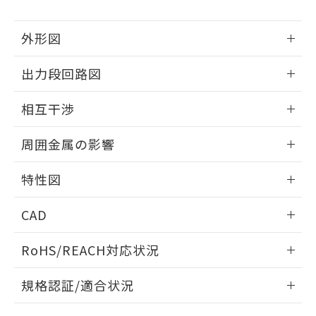
下記の非含有証明書をダウンロードするこ
品・サービスに関するお客様との取
とができます。
合意する
キャンセル
引・商談に必要な範囲で利用すること
外形図
をご了承ください。
EU RoHS指令（10物質）の非含有証明書
※当社の共同利用者とは、
"個人情報
51物質の非含有証明書（当社基準）
情報更新：2025/09/04
の共同利用に関して"
の「1.共同利
出力段回路図
※本証明書は発行日時点で非含有を証明す
用者の範囲」に記載されている法人を
るもので、過去に遡って非含有を証明する
外形図
指します。
情報更新：2025/09/04
相互干渉
ものではありません。
また、RoHS指令のフタル酸エステル類４
出力段回路図
情報更新：2025/09/04
物質の対応では、対応完了までの期間は出
周囲金属の影響
荷製品に未対応品が混在することから備考
相互干渉
欄に対応日を記載しておりました。
情報更新：2025/09/04
特性図
既に当社にて対応品への在庫切替を完了
していることから、特段のことがない限
周囲金属の影響
情報更新：2025/09/04
り、2022年1月12日より割愛しておりま
CAD
す。
検出物体の大きさと材質による影響
ログイン/会員登録いただくと、CADデータをダウンロー
RoHS/REACH対応状況
ドすることができます。
情報更新：2026/7/29
A: 80mm以上、B: 60mm以上
規格認証/適合状況
ログイン/会員登録
EU RoHS
注意事項・凡例