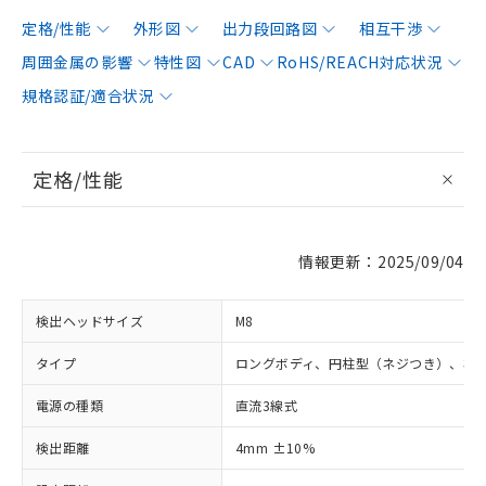
定格/性能
外形図
出力段回路図
相互干渉
周囲金属の影響
特性図
CAD
RoHS/REACH対応状況
規格認証/適合状況
定格/性能
情報更新：2025/09/04
検出ヘッドサイズ
M8
タイプ
ロングボディ、円柱型（ネジつき）、非
電源の種類
直流3線式
検出距離
4mm ±10%