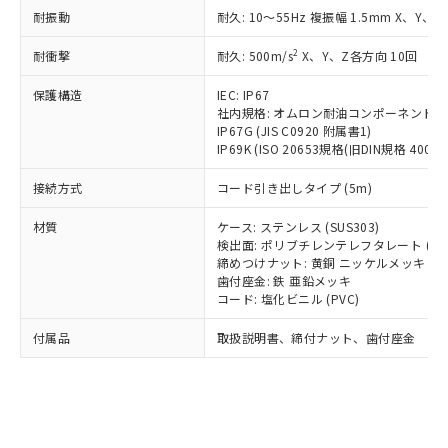
*EU RoHS指令（10物質）：
または国外への提供する場合は、日本
耐振動
耐久: 10～55Hz 複振幅 1.5mm X、Y、Z
記
タに基づき作成されるものであり、閲
説明
鉛(Pb) 1000ppm以下、 水銀(Hg) 1000ppm以下、 カド
*中国RoHS10物質の基準値 (GB/T26572)：
国政府の輸出許可(または役務取引許
号
覧された時点での実際の在庫および標
ミウム(Cd) 100ppm以下、
Pb(鉛) :1000ppm、 Hg(水銀) : 1000ppm、 Cd(カドミウ
可)を取得するなどの必要な手続きを
2
六価クロム(Cr(Ⅵ)) 1000ppm以下、ポリ臭化ビフェニル
耐衝撃
耐久: 500m/s
X、Y、Z各方向 10回
ム) : 100ppm、
準価格とは異なる場合があることをご
類(PBB) 1000ppm以下、ポリ臭化ジフェニルエーテル類
Cr(Ⅵ)(六価クロム) : 1000ppm、 PBBs(ポリ臭化ビフェ
とります。
了承ください。
(PBDE) 1000ppm以下、フタル酸ビス(2-エチルヘキシ
○
一定数以上の在庫あり
ニル類) : 1000ppm、 PBDEs(ポリ臭化ジフェニルエーテ
保護構造
IEC: IP67
当社は規制貨物を破棄する場合は、完
ル) (DEHP)(別名：DOP) 1000ppm以下、フタル酸ブチ
正式な納期状況および標準価格はお客
ル類) : 1000ppm、
社内規格: オムロン耐油コンポーネント評
ルベンジル（BBP） 1000ppm以下、フタル酸ジブチル
全に破砕するなど、違法に輸出されな
DBP(フタル酸ジブチル) : 1000ppm、 DIBP(フタル酸ジ
様のお取引先、またはお客様担当のオ
（DBP） 1000ppm以下、フタル酸ジイソブチル
IP67G (JIS C0920 附属書1)
イソブチル) : 1000ppm、 BBP(フタル酸ブチルベンジ
△
一定数には満たないが在庫あり
いよう必要な手段を講じます。
ムロン制御機器販売店・当社販売員に
(DIBP) 1000ppm以下
ル) : 1000ppm、
IP69K (ISO 20653規格(旧DIN規格 40050 
当社は貴社製品を、核兵器、ミサイ
但し、RoHS指令で産業用監視および制御機器に対する
DEHP(フタル酸ビス(2-エチルヘキシル)) : 1000ppm
ご相談ください。
適用除外項目は除く。
ル、化学兵器、生物兵器またはその他
－
在庫なし(最新の在庫状況につ
オムロン制御機器販売店や当社販売拠
接続方式
コード引き出しタイプ (5m)
フタル酸エステル類の４物質については閾値を超える意
武器並びにこれらの製造装置等に一切
いては、お客様のお取引先、ま
図的な使用がないことを確認しています。
点は「
販売ネットワーク
」をご確認
※2 環境保護使用期限
使用いたしません。
たはお客様担当のオムロン制御
材質
ケース: ステンレス (SUS303)
ください。
当社は、貴社製品を第三者に販売する
検出面: ポリブチレンテレフタレート (PB
機器販売店・当社販売員にご確
在庫状況および標準価格結果を当社の
※2 対応予定月
「ｅ」：有害物質（10物質）のすべてが基
締めつけナット: 黄銅 ニッケルメッキ
場合は、上記1、2および3の内容を当
認ください)
事前の承諾なく第三者に漏洩または開
歯付座金: 鉄 亜鉛メッキ
準値以下であることを示します。
該第三者に通知します。また当社は、
示しないようお願いします。
コード: 塩化ビニル (PVC)
部品在庫の切り替え状況などにより、予定
「10」：通常の使用状況下において有害物
販売先および販売に係わる関係者が違
マイパーツ機能（部品リスト作成サー
空
受注生産機種、また在庫状況の
月が前後することがあります。
質が外部に漏えいし、環境に深刻な影響を
法に輸出するおそれがある場合は、取
ビス）をご利用いただくには、I-Web
白
情報を公開していない機種
付属品
取扱説明書、締付ナット、歯付座金
及ぼさない年数を意味します。
り引きをいたしません。
メンバーズにご登録されている必要が
「－」：未確認です。当社販売部門へお問
あります。
い合わせください。
お客様が当ウェブサイト上で当社にご
※3 非含有証明書ダウンロード
登録された部品リストについて、当社
および当社の共同利用者が、当社の製