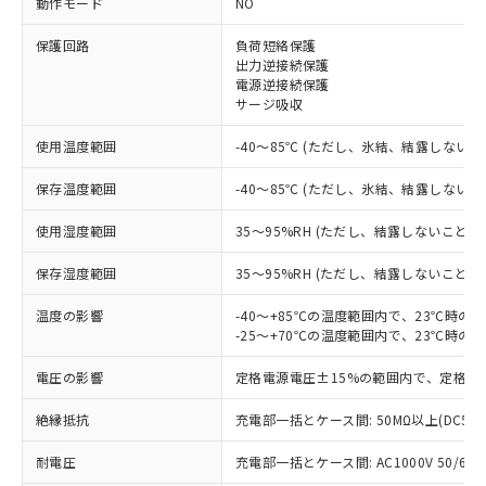
動作モード
NO
※1 対応状況
保護回路
負荷短絡保護
出力逆接続保護
電源逆接続保護
対応済み：EU RoHS指令（10物質）の
サージ吸収
非含有に対応した製品が提供可能な商品で
す。
使用温度範囲
-40～85℃ (ただし、氷結、結露しないこ
対応予定：EU RoHS指令（10物質）の非含
ご利用条件
有に対応した製品に切り替える予定のある
保存温度範囲
-40～85℃ (ただし、氷結、結露しないこ
商品です。
対応予定なし：EU RoHS指令（10物質）の
使用湿度範囲
35～95%RH (ただし、結露しないこと)
以下の条件をお読みいただき、同意のうえ
非含有に非対応の商品で、対応品を出す予
ご利用ください。
定はありません。
保存湿度範囲
35～95%RH (ただし、結露しないこと)
調査・確認中：EU RoHS指令（10物質）の
本サービスは、当社制御機器事業取扱
※1 中国RoHS○×表
非含有の対応状況を調査中または確認中の
温度の影響
-40～+85℃の温度範囲内で、23℃時の
商品の当社在庫状況および標準価格
-25～+70℃の温度範囲内で、23℃時の
商品です。
(税抜)を提供させていただくもので
「○」：最大均質材料含有率が中国RoHSの
非該当品：ライセンス料など無形物で、有
す。
電圧の影響
定格電源電圧±15%の範囲内で、定格電
基準値以下であることを示します。
害物質有無と関係のない商品です。
当社制御機器事業取扱商品の中には、
「×」：最大均質材料含有率が中国RoHSの
仕入先様の事情により、非含有部品として
本サービスの対象外となる商品もある
絶縁抵抗
充電部一括とケース間: 50MΩ以上(DC50
基準値を超えていることを示します。
いたものが、含有品と判明した場合などや
当社は、これら貴社製品のうち、外国
ことをご了承ください。
「－」：未確認です。当社販売部門へお問
むを得ず変更することがあります。
為替および外国貿易法に定める商品
在庫状況および標準価格照会結果は、
耐電圧
充電部一括とケース間: AC1000V 50/60Hz
い合わせください。
（以下｢規制貨物等」という）を輸出
記載している更新日時点での社内デー