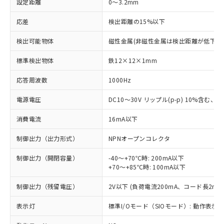
設定距離
0～3.2mm
応差
検出距離の15%以下
検出可能物体
磁性金属(非磁性金属は検出距離が低下し
標準検出物体
鉄12×12×1mm
応答周波数
1000Hz
電源電圧
DC10～30V リップル(p-p) 10%含む、Cla
消費電流
16mA以下
制御出力（出力形式）
NPNオープンコレクタ
制御出力（開閉容量）
-40～+70℃時: 200mA以下
+70～+85℃時: 100mA以下
制御出力（残留電圧）
2V以下 (負荷電流200mA、コード長2m時
表示灯
標準I/Oモード（SIOモード）: 動作表示灯