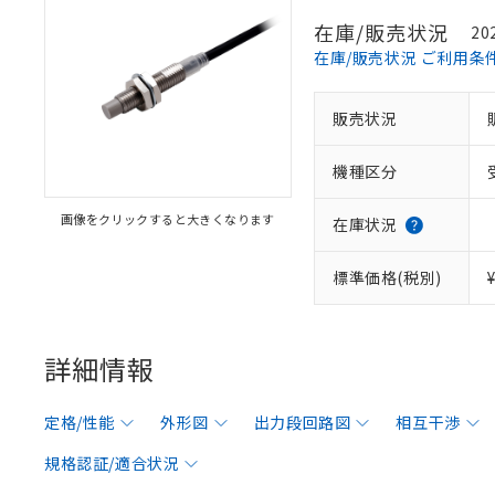
在庫/販売状況
20
在庫/販売状況 ご利用条
販売状況
機種区分
画像をクリックすると大きくなります
在庫状況
標準価格(税別)
詳細情報
定格/性能
外形図
出力段回路図
相互干渉
規格認証/適合状況