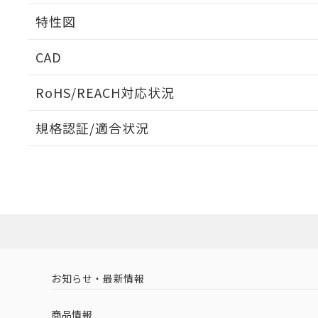
相互干渉
特性図
周囲金属の影響
CAD
検出物体の大きさと材質による影響
ログイン/会員登録いただくと、CADデータをダウンロ
RoHS/REACH対応状況
規格認証/適合状況
EU RoHS
注意事項・凡例
A: 80mm以上、B: 60mm以上
UL認証
CSA認証
CEマーキング
L: 9mm以上、φd: 24mm以上、D: 9mm以上、m: 8mm以上
ダウンロードデータをご利用いただく前に、以下を必ずお読
Yes
Yes
Yes
対応状況
対応予定月
※1
※2
金属埋め込み
ソフトウェアの使用条件
対応済み
LR型式承認
DNV型式承認
BV型式承認
KR
（イギリス
（ノルウェー
（フランス
（
お知らせ・最新情報
中国 RoHS
注意事項・凡例
船舶規格）
船舶規格）
船舶規格）
船
商品情報