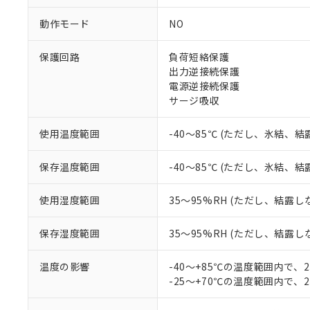
調査・確認中：EU
ご利用条件
動作モード
NO
非該当品：ライセ
※1 中国RoHS
仕入先様の事情に
保護回路
負荷短絡保護
があります。
以下の条件をお読
「○」：最大均質
出力逆接続保護
「×」：最大均質
電源逆接続保護
本サービスは
当社は、これ
*EU RoHS指令（10物
「－」：未確認で
鉛(Pb) 1000ppm以下、
サージ吸収
くものです。
う）を輸出ま
記
説明
六価クロム(Cr(Ⅵ)) 1
当社制御機器
などの必要な
フタル酸ビス(2-エチルヘ
号
*中国RoHS10物質の基準値 
ル（DBP） 1000ppm
在庫状況およ
当社は規制貨
使用温度範囲
-40～85℃ (ただし、氷結、
Pb(鉛) :1000ppm、 Hg
但し、RoHS指令で産
のであり、閲
ます。
Cr(Ⅵ)(六価クロム) : 
フタル酸エステル類の４
○
一定数以
DBP(フタル酸ジブチル) :
い。
当社は貴社製
保存温度範囲
-40～85℃ (ただし、氷結、
DEHP(フタル酸ビス(2-エ
正式な納期状
置等に一切使
当社販売員に
※2 対応予定月
△
一定数に
当社は、貴社
使用湿度範囲
35～95%RH (ただし、結露し
オムロン制御
また当社は、
※2 環境保護使
在庫状況およ
部品在庫の切り替
たしません。
－
在庫なし
す。
保存湿度範囲
35～95%RH (ただし、結露し
「ｅ」：有害物質
機器販売
マイパーツ機
「10」：通常の
ている必要が
味します。
温度の影響
-40～+85℃の温度範囲内で、
空
受注生産
お客様が当ウ
※3 非含有証明
「－」：未確認で
-25～+70℃の温度範囲内で、
白
が、当社の製
さい。
下記の非含有証明