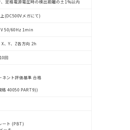
で、定格電源電圧時の検出距離の±1%以内
利用者とは、
"個人情報の共同利用に関して"
の「1.共同利用者の
します。
10物質）の非含有証明書
上(DC500Vメガにて)
明書（当社基準）
日時点で非含有を証明するもので、過去に遡って非含有を証明するも
令のフタル酸エステル類４物質の対応では、対応完了までの期間は出
50/60Hz 1min
備考欄に対応日を記載しておりました。
品への在庫切替を完了していることから、特段のことがない限り、20
m X、Y、Z各方向 2h
す。
10回
ーネント評価基準 合格
規格 40050 PART9))
ト (PBT)
ルメッキ