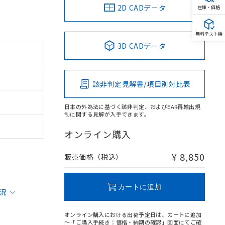
2D CADデータ
在庫・価格
無料テスト機
3D CADデータ
該非判定見解書/項目別対比表
日本の外為法に基づく該非判定、およびEAR再輸出規
制に関する見解が入手できます。
オンライン購入
¥ 8,850
販売価格（税込）
カートに追加
状況
オンライン購入における出荷予定日は、カートに追加
～「ご購入手続き：価格・納期の確認」画面にてご確