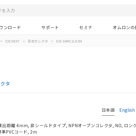
ウンロード
サポート
セミナ
オムロンの
>
E2E NEXT
>
形式セレクタ
>
E2E-X4MC1L8 2M
レクタ
日本語
English
検出距離 4mm, 非シールドタイプ, NPNオープンコレクタ, NO, ロング
準PVCコード, 2m