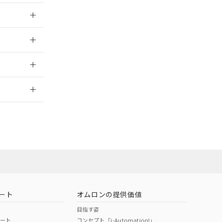
025/09/04
025/09/04
2026/7/29
ート
オムロンの提供価値
目指す姿
ポート
コンセプト「i-Automation!」