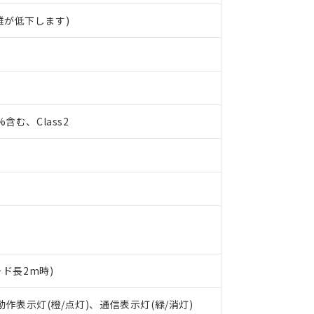
離が低下します)
0%含む、Class2
ード長2m時)
 RoHS指令（10物質）の非含有に対応した製品が提供可能な商品です
oHS指令（10物質）の非含有に対応した製品に切り替える予定のある
 動作表示灯(橙/点灯)、通信表示灯(緑/消灯)
 RoHS指令（10物質）の非含有に非対応の商品で、対応品を出す予