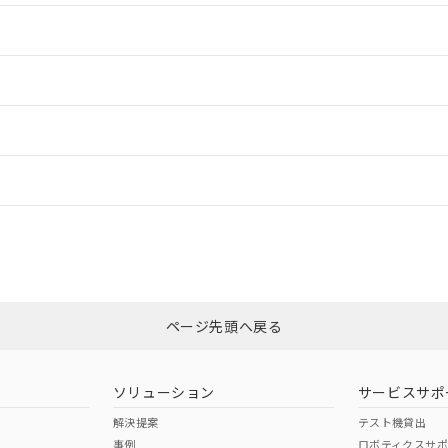
情報更新：2
情報更新：2
ードすることができます。
情報更新：
ログイン/会員登録
CCC認証
電波法
、n: 24mm以上
みください。
N/A
N/A
非含有証明書
※3
ページ先頭へ戻る
ダウンロードはこちら
型式承認
NK型式承認
ABS型式承認
韓国
（日本
（アメリカ
ソリューション
サービスサポ
舶規格）
船舶規格）
船舶規格）
解決提案
テスト機貸出
事例
ロボティクスサ