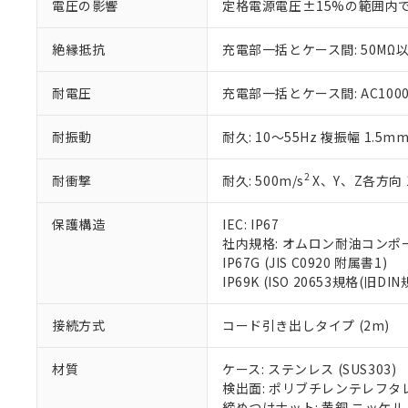
電圧の影響
定格電源電圧±15%の範囲内
※当社の共同
いる法人を指
EU RoHS指令（
絶縁抵抗
充電部一括とケース間: 50MΩ以
51物質の非含有証
※本証明書は発行
また、RoHS指
耐電圧
充電部一括とケース間: AC1000V 
混在することから
既に当社にて対応
耐振動
耐久: 10～55Hz 複振幅 1.5m
り割愛しておりま
2
耐衝撃
耐久: 500m/s
X、Y、Z各方向 
保護構造
IEC: IP67
社内規格: オムロン耐油コンポ
IP67G (JIS C0920 附属書1)
IP69K (ISO 20653規格(旧DIN
接続方式
コード引き出しタイプ (2m)
材質
ケース: ステンレス (SUS303)
検出面: ポリブチレンテレフタレー
締めつけナット: 黄銅 ニッケ