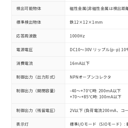
検出可能物体
磁性金属(非磁性金属は検出距
標準検出物体
鉄12×12×1mm
応答周波数
1000Hz
電源電圧
DC10～30V リップル(p-p) 1
消費電流
16mA以下
制御出力（出力形式）
NPNオープンコレクタ
制御出力（開閉容量）
-40～+70℃時: 200mA以下
+70～+85℃時: 100mA以下
※1 対応状況
制御出力（残留電圧）
2V以下 (負荷電流200mA、コ
対応済み：EU
対応予定：EU R
表示灯
標準I/Oモード（SIOモード）:
対応予定なし：EU