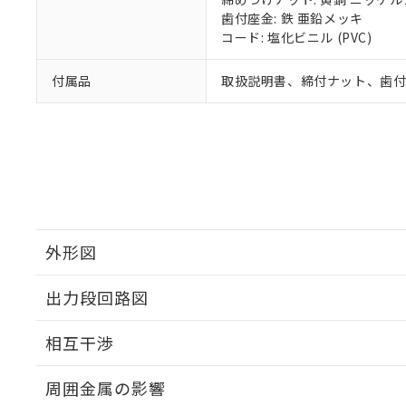
歯付座金: 鉄 亜鉛メッキ
コード: 塩化ビニル (PVC)
付属品
取扱説明書、締付ナット、歯
外形図
出力段回路図
外形図
相互干渉
出力段回路図
周囲金属の影響