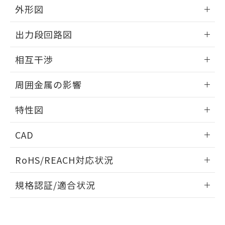
とができます。
合意する
キャンセル
外形図
引・商談に必要な範囲で利用すること
をご了承ください。
EU RoHS指令（10物質）の非含有証明書
情報更新：2025/09/04
※当社の共同利用者とは、
"個人情報
出力段回路図
51物質の非含有証明書（当社基準）
の共同利用に関して"
の「1.共同利
※本証明書は発行日時点で非含有を証明す
外形図
用者の範囲」に記載されている法人を
情報更新：2025/09/04
るもので、過去に遡って非含有を証明する
相互干渉
指します。
ものではありません。
出力段回路図
情報更新：2025/09/04
また、RoHS指令のフタル酸エステル類４
周囲金属の影響
物質の対応では、対応完了までの期間は出
荷製品に未対応品が混在することから備考
相互干渉
情報更新：2025/09/04
特性図
欄に対応日を記載しておりました。
既に当社にて対応品への在庫切替を完了
周囲金属の影響
情報更新：2025/09/04
していることから、特段のことがない限
CAD
り、2022年1月12日より割愛しておりま
検出物体の大きさと材質による影響
す。
ログイン/会員登録いただくと、CADデータをダウンロー
RoHS/REACH対応状況
ドすることができます。
情報更新：2026/7/29
A: 80mm以上、B: 60mm以上
規格認証/適合状況
ログイン/会員登録
EU RoHS
注意事項・凡例
UL認証
CSA認証
CEマーキング
L: 9mm以上、φd: 24mm以上、D: 9mm以上、m: 8mm以
上、n: 24mm以上