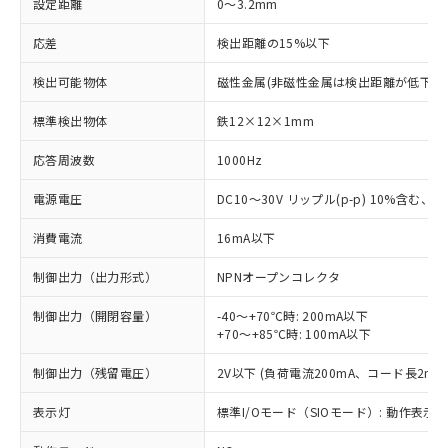
設定距離
0～3.2mm
応差
検出距離の15%以下
検出可能物体
磁性金属(非磁性金属は検出距離が低下し
標準検出物体
鉄12×12×1mm
応答周波数
1000Hz
電源電圧
DC10～30V リップル(p-p) 10%含む、Cla
消費電流
16mA以下
制御出力（出力形式）
NPNオープンコレクタ
制御出力（開閉容量）
-40～+70℃時: 200mA以下
+70～+85℃時: 100mA以下
制御出力（残留電圧）
2V以下 (負荷電流200mA、コード長2m時
表示灯
標準I/Oモード（SIOモード）: 動作表示灯