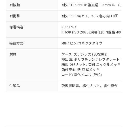
記
タに基づき作成されるものであり、閲
説明
鉛(Pb) 1000ppm以下、 水銀(Hg) 1000ppm以下、 カド
*中国RoHS10物質の基準値 (GB/T26572)：
国政府の輸出許可(または役務取引許
耐振動
耐久: 10～55Hz 複振幅 1.5mm X、Y、Z
号
覧された時点での実際の在庫および標
ミウム(Cd) 100ppm以下、
Pb(鉛) :1000ppm、 Hg(水銀) : 1000ppm、 Cd(カドミウ
可)を取得するなどの必要な手続きを
六価クロム(Cr(Ⅵ)) 1000ppm以下、ポリ臭化ビフェニル
ム) : 100ppm、
準価格とは異なる場合があることをご
類(PBB) 1000ppm以下、ポリ臭化ジフェニルエーテル類
2
Cr(Ⅵ)(六価クロム) : 1000ppm、 PBBs(ポリ臭化ビフェ
耐衝撃
耐久: 500m/s
X、Y、Z各方向 10回
とります。
了承ください。
(PBDE) 1000ppm以下、フタル酸ビス(2-エチルヘキシ
○
一定数以上の在庫あり
ニル類) : 1000ppm、 PBDEs(ポリ臭化ジフェニルエーテ
当社は規制貨物を破棄する場合は、完
ル) (DEHP)(別名：DOP) 1000ppm以下、フタル酸ブチ
正式な納期状況および標準価格はお客
ル類) : 1000ppm、
保護構造
IEC: IP67
ルベンジル（BBP） 1000ppm以下、フタル酸ジブチル
全に破砕するなど、違法に輸出されな
DBP(フタル酸ジブチル) : 1000ppm、 DIBP(フタル酸ジ
様のお取引先、またはお客様担当のオ
（DBP） 1000ppm以下、フタル酸ジイソブチル
IP69K (ISO 20653規格(旧DIN規格 40050 
イソブチル) : 1000ppm、 BBP(フタル酸ブチルベンジ
△
一定数には満たないが在庫あり
いよう必要な手段を講じます。
ムロン制御機器販売店・当社販売員に
(DIBP) 1000ppm以下
ル) : 1000ppm、
当社は貴社製品を、核兵器、ミサイ
但し、RoHS指令で産業用監視および制御機器に対する
DEHP(フタル酸ビス(2-エチルヘキシル)) : 1000ppm
ご相談ください。
接続方式
M8(4ピン)コネクタタイプ
適用除外項目は除く。
ル、化学兵器、生物兵器またはその他
－
在庫なし(最新の在庫状況につ
オムロン制御機器販売店や当社販売拠
フタル酸エステル類の４物質については閾値を超える意
武器並びにこれらの製造装置等に一切
いては、お客様のお取引先、ま
図的な使用がないことを確認しています。
点は「
販売ネットワーク
」をご確認
材質
ケース: ステンレス (SUS303)
※2 環境保護使用期限
使用いたしません。
たはお客様担当のオムロン制御
検出面: ポリブチレンテレフタレート (PB
ください。
当社は、貴社製品を第三者に販売する
締めつけナット: 黄銅 ニッケルメッキ
機器販売店・当社販売員にご確
在庫状況および標準価格結果を当社の
※2 対応予定月
「ｅ」：有害物質（10物質）のすべてが基
歯付座金: 鉄 亜鉛メッキ
場合は、上記1、2および3の内容を当
認ください)
事前の承諾なく第三者に漏洩または開
コード: 塩化ビニル (PVC)
準値以下であることを示します。
該第三者に通知します。また当社は、
示しないようお願いします。
部品在庫の切り替え状況などにより、予定
「10」：通常の使用状況下において有害物
販売先および販売に係わる関係者が違
マイパーツ機能（部品リスト作成サー
空
受注生産機種、また在庫状況の
付属品
取扱説明書、締付ナット、歯付座金
月が前後することがあります。
質が外部に漏えいし、環境に深刻な影響を
法に輸出するおそれがある場合は、取
ビス）をご利用いただくには、I-Web
白
情報を公開していない機種
及ぼさない年数を意味します。
り引きをいたしません。
メンバーズにご登録されている必要が
「－」：未確認です。当社販売部門へお問
あります。
い合わせください。
お客様が当ウェブサイト上で当社にご
※3 非含有証明書ダウンロード
登録された部品リストについて、当社
および当社の共同利用者が、当社の製
下記の非含有証明書をダウンロードするこ
品・サービスに関するお客様との取