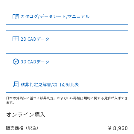
No
No
Yes
金属埋め込み
対応状況
対応予定月
※1
※2
ダウンロードデータをご利用いただく前に、以下を必ずお読
タイムチャート
みください。
カタログ/データシート/マニュアル
対応済み
ソフトウェアの使用条件
LR型式承認
DNV型式承認
BV型式承認
KR型式承
（イギリス
（ノルウェー
（フランス
（韓国
船舶規格）
船舶規格）
船舶規格）
船舶規格
中国 RoHS
注意事項・凡例
2D CADデータ
No
No
No
No
l: 12mm以上、φd: 24mm以上、D: 12mm以上、m: 8mm以
上、n: 24mm以上
中国 RoHS表
※1 ※2
検出領域
3D CADデータ
この製品の規格認証/適合状況ページへ
Pb
Hg
Cd
Cr(VI)
その他の認証はこちらのページからご検索ください
該非判定見解書/項目別対比表
X
O
O
O
日本の外為法に基づく該非判定、およびEAR再輸出規制に関する見解が入手でき
ます。
"対応済み"や非含有の記載がされた商品であっても、流通
在庫等で未対応品が混在する可能性があります。
オンライン購入
非含有品が必要な際は、弊社営業部門もしくは販売店へお
問い合わせください。
¥ 8,960
販売価格（税込）