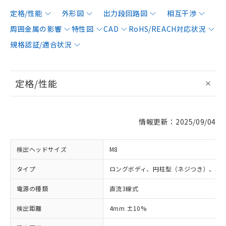
定格/性能
外形図
出力段回路図
相互干渉
周囲金属の影響
特性図
CAD
RoHS/REACH対応状況
規格認証/適合状況
定格/性能
情報更新：2025/09/04
検出ヘッドサイズ
M8
タイプ
ロングボディ、円柱型（ネジつき）、非
電源の種類
直流3線式
検出距離
4mm ±10%