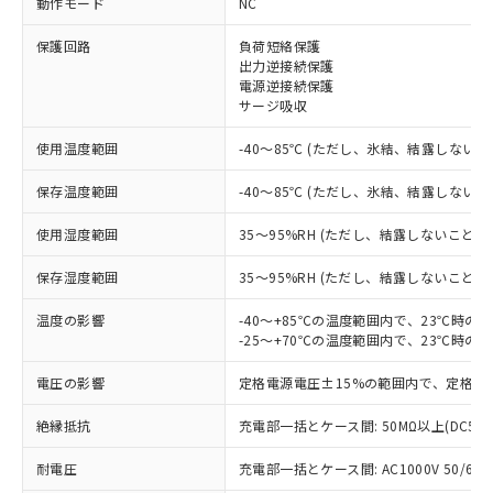
動作モード
NC
※1 対応状況
保護回路
負荷短絡保護
出力逆接続保護
電源逆接続保護
対応済み：EU RoHS指令（10物質）の
サージ吸収
非含有に対応した製品が提供可能な商品で
す。
使用温度範囲
-40～85℃ (ただし、氷結、結露しないこ
対応予定：EU RoHS指令（10物質）の非含
ご利用条件
有に対応した製品に切り替える予定のある
保存温度範囲
-40～85℃ (ただし、氷結、結露しないこ
商品です。
対応予定なし：EU RoHS指令（10物質）の
使用湿度範囲
35～95%RH (ただし、結露しないこと)
以下の条件をお読みいただき、同意のうえ
非含有に非対応の商品で、対応品を出す予
ご利用ください。
定はありません。
保存湿度範囲
35～95%RH (ただし、結露しないこと)
調査・確認中：EU RoHS指令（10物質）の
本サービスは、当社制御機器事業取扱
※1 中国RoHS○×表
非含有の対応状況を調査中または確認中の
温度の影響
-40～+85℃の温度範囲内で、23℃時の
商品の当社在庫状況および標準価格
-25～+70℃の温度範囲内で、23℃時の
商品です。
(税抜)を提供させていただくもので
「○」：最大均質材料含有率が中国RoHSの
非該当品：ライセンス料など無形物で、有
す。
電圧の影響
定格電源電圧±15%の範囲内で、定格電
基準値以下であることを示します。
害物質有無と関係のない商品です。
当社制御機器事業取扱商品の中には、
「×」：最大均質材料含有率が中国RoHSの
仕入先様の事情により、非含有部品として
本サービスの対象外となる商品もある
絶縁抵抗
充電部一括とケース間: 50MΩ以上(DC50
基準値を超えていることを示します。
いたものが、含有品と判明した場合などや
当社は、これら貴社製品のうち、外国
ことをご了承ください。
「－」：未確認です。当社販売部門へお問
むを得ず変更することがあります。
為替および外国貿易法に定める商品
耐電圧
在庫状況および標準価格照会結果は、
充電部一括とケース間: AC1000V 50/60Hz
い合わせください。
（以下｢規制貨物等」という）を輸出