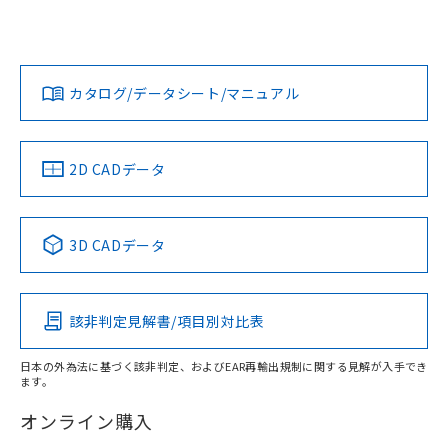
UL認証
CSA認証
CEマーキング
L: 9mm以上、φd: 24mm以上、D: 9mm以上、m: 8mm以
上、n: 24mm以上
No
No
Yes
金属埋め込み
対応状況
対応予定月
※1
※2
ダウンロードデータをご利用いただく前に、以下を必ずお読
みください。
カタログ/データシート/マニュアル
対応済み
ソフトウェアの使用条件
LR型式承認
DNV型式承認
BV型式承認
KR型式承
タイムチャート
（イギリス
（ノルウェー
（フランス
（韓国
船舶規格）
船舶規格）
船舶規格）
船舶規格
中国 RoHS
注意事項・凡例
2D CADデータ
No
No
No
No
l: 12mm以上、φd: 24mm以上、D: 12mm以上、m: 8mm以
上、n: 24mm以上
中国 RoHS表
※1 ※2
検出領域
3D CADデータ
この製品の規格認証/適合状況ページへ
Pb
Hg
Cd
Cr(VI)
その他の認証はこちらのページからご検索ください
該非判定見解書/項目別対比表
X
O
O
O
日本の外為法に基づく該非判定、およびEAR再輸出規制に関する見解が入手でき
ます。
"対応済み"や非含有の記載がされた商品であっても、流通
在庫等で未対応品が混在する可能性があります。
オンライン購入
非含有品が必要な際は、弊社営業部門もしくは販売店へお