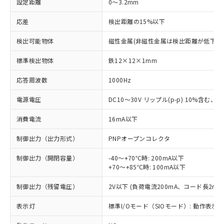
設定距離
0～3.2mm
応差
検出距離の15%以下
検出可能物体
磁性金属(非磁性金属は検出距離が低下し
標準検出物体
鉄12×12×1mm
応答周波数
1000Hz
電源電圧
DC10～30V リップル(p-p) 10%含む、Cla
消費電流
16mA以下
制御出力（出力形式）
PNPオープンコレクタ
制御出力（開閉容量）
-40～+70℃時: 200mA以下
+70～+85℃時: 100mA以下
制御出力（残留電圧）
2V以下 (負荷電流200mA、コード長2m時
表示灯
標準I/Oモード（SIOモード）: 動作表示灯