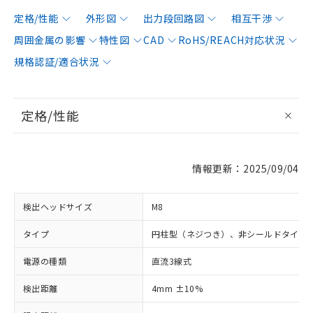
定格/性能
外形図
出力段回路図
相互干渉
周囲金属の影響
特性図
CAD
RoHS/REACH対応状況
規格認証/適合状況
定格/性能
情報更新：2025/09/04
検出ヘッドサイズ
M8
タイプ
円柱型（ネジつき）、非シールドタイプ
電源の種類
直流3線式
検出距離
4mm ±10%