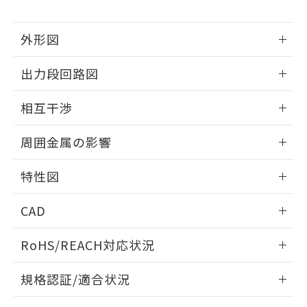
下記の非含有証明書をダウンロードするこ
品・サービスに関するお客様との取
とができます。
合意する
キャンセル
引・商談に必要な範囲で利用すること
外形図
をご了承ください。
EU RoHS指令（10物質）の非含有証明書
※当社の共同利用者とは、
"個人情報
51物質の非含有証明書（当社基準）
情報更新：2025/09/04
の共同利用に関して"
の「1.共同利
出力段回路図
※本証明書は発行日時点で非含有を証明す
用者の範囲」に記載されている法人を
るもので、過去に遡って非含有を証明する
外形図
指します。
情報更新：2025/09/04
ものではありません。
相互干渉
また、RoHS指令のフタル酸エステル類４
出力段回路図
情報更新：2025/09/04
物質の対応では、対応完了までの期間は出
周囲金属の影響
荷製品に未対応品が混在することから備考
欄に対応日を記載しておりました。
相互干渉
情報更新：2025/09/04
特性図
既に当社にて対応品への在庫切替を完了
していることから、特段のことがない限
周囲金属の影響
情報更新：2025/09/04
り、2022年1月12日より割愛しておりま
CAD
す。
検出物体の大きさと材質による影響
ログイン/会員登録いただくと、CADデータをダウンロー
RoHS/REACH対応状況
ドすることができます。
情報更新：2026/7/29
A: 80mm以上、B: 60mm以上
規格認証/適合状況
ログイン/会員登録
EU RoHS
注意事項・凡例