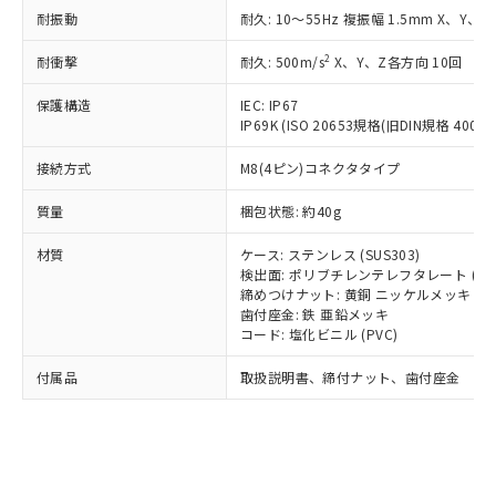
記載している更新日時点での社内デー
*EU RoHS指令（10物質）：
または国外への提供する場合は、日本
耐振動
耐久: 10～55Hz 複振幅 1.5mm X、Y、Z
記
タに基づき作成されるものであり、閲
説明
鉛(Pb) 1000ppm以下、 水銀(Hg) 1000ppm以下、 カド
*中国RoHS10物質の基準値 (GB/T26572)：
国政府の輸出許可(または役務取引許
号
覧された時点での実際の在庫および標
ミウム(Cd) 100ppm以下、
Pb(鉛) :1000ppm、 Hg(水銀) : 1000ppm、 Cd(カドミウ
2
耐衝撃
可)を取得するなどの必要な手続きを
耐久: 500m/s
X、Y、Z各方向 10回
六価クロム(Cr(Ⅵ)) 1000ppm以下、ポリ臭化ビフェニル
ム) : 100ppm、
準価格とは異なる場合があることをご
類(PBB) 1000ppm以下、ポリ臭化ジフェニルエーテル類
Cr(Ⅵ)(六価クロム) : 1000ppm、 PBBs(ポリ臭化ビフェ
とります。
了承ください。
(PBDE) 1000ppm以下、フタル酸ビス(2-エチルヘキシ
○
一定数以上の在庫あり
ニル類) : 1000ppm、 PBDEs(ポリ臭化ジフェニルエーテ
保護構造
IEC: IP67
当社は規制貨物を破棄する場合は、完
ル) (DEHP)(別名：DOP) 1000ppm以下、フタル酸ブチ
正式な納期状況および標準価格はお客
ル類) : 1000ppm、
IP69K (ISO 20653規格(旧DIN規格 40050 
ルベンジル（BBP） 1000ppm以下、フタル酸ジブチル
全に破砕するなど、違法に輸出されな
DBP(フタル酸ジブチル) : 1000ppm、 DIBP(フタル酸ジ
様のお取引先、またはお客様担当のオ
（DBP） 1000ppm以下、フタル酸ジイソブチル
イソブチル) : 1000ppm、 BBP(フタル酸ブチルベンジ
△
一定数には満たないが在庫あり
いよう必要な手段を講じます。
ムロン制御機器販売店・当社販売員に
(DIBP) 1000ppm以下
ル) : 1000ppm、
接続方式
M8(4ピン)コネクタタイプ
当社は貴社製品を、核兵器、ミサイ
但し、RoHS指令で産業用監視および制御機器に対する
DEHP(フタル酸ビス(2-エチルヘキシル)) : 1000ppm
ご相談ください。
適用除外項目は除く。
ル、化学兵器、生物兵器またはその他
－
在庫なし(最新の在庫状況につ
オムロン制御機器販売店や当社販売拠
質量
梱包状態: 約40g
フタル酸エステル類の４物質については閾値を超える意
武器並びにこれらの製造装置等に一切
いては、お客様のお取引先、ま
図的な使用がないことを確認しています。
点は「
販売ネットワーク
」をご確認
※2 環境保護使用期限
使用いたしません。
たはお客様担当のオムロン制御
材質
ください。
ケース: ステンレス (SUS303)
当社は、貴社製品を第三者に販売する
機器販売店・当社販売員にご確
検出面: ポリブチレンテレフタレート (PB
在庫状況および標準価格結果を当社の
※2 対応予定月
「ｅ」：有害物質（10物質）のすべてが基
場合は、上記1、2および3の内容を当
締めつけナット: 黄銅 ニッケルメッキ
認ください)
事前の承諾なく第三者に漏洩または開
準値以下であることを示します。
歯付座金: 鉄 亜鉛メッキ
該第三者に通知します。また当社は、
示しないようお願いします。
コード: 塩化ビニル (PVC)
部品在庫の切り替え状況などにより、予定
「10」：通常の使用状況下において有害物
販売先および販売に係わる関係者が違
マイパーツ機能（部品リスト作成サー
空
受注生産機種、また在庫状況の
月が前後することがあります。
質が外部に漏えいし、環境に深刻な影響を
法に輸出するおそれがある場合は、取
ビス）をご利用いただくには、I-Web
白
情報を公開していない機種
付属品
取扱説明書、締付ナット、歯付座金
及ぼさない年数を意味します。
り引きをいたしません。
メンバーズにご登録されている必要が
「－」：未確認です。当社販売部門へお問
あります。
い合わせください。
お客様が当ウェブサイト上で当社にご
※3 非含有証明書ダウンロード
登録された部品リストについて、当社
および当社の共同利用者が、当社の製