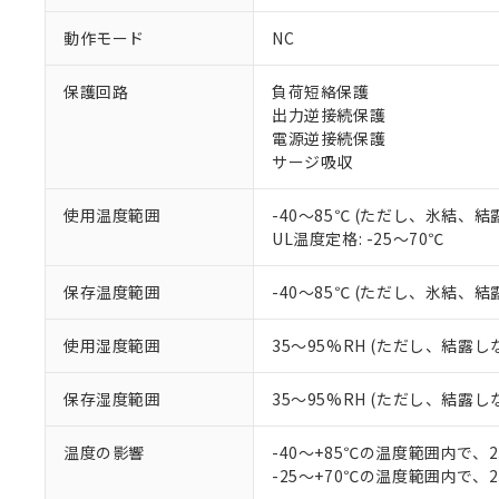
対応予定：EU R
対応予定なし：EU
動作モード
NC
調査・確認中：EU
ご利用条件
非該当品：ライセ
保護回路
負荷短絡保護
※1 中国RoHS
仕入先様の事情に
出力逆接続保護
があります。
以下の条件をお読
電源逆接続保護
「○」：最大均質
サージ吸収
「×」：最大均質
本サービスは
当社は、これ
*EU RoHS指令（10物
「－」：未確認で
鉛(Pb) 1000ppm以下、
くものです。
う）を輸出ま
記
説明
六価クロム(Cr(Ⅵ)) 1
使用温度範囲
-40～85℃ (ただし、氷結、
当社制御機器
などの必要な
フタル酸ビス(2-エチルヘ
号
UL温度定格: -25～70℃
*中国RoHS10物質の基準値 
ル（DBP） 1000ppm
在庫状況およ
当社は規制貨
Pb(鉛) :1000ppm、 Hg
但し、RoHS指令で産
のであり、閲
ます。
Cr(Ⅵ)(六価クロム) : 
フタル酸エステル類の４
○
一定数以
DBP(フタル酸ジブチル) :
保存温度範囲
-40～85℃ (ただし、氷結、
い。
当社は貴社製
DEHP(フタル酸ビス(2-エ
正式な納期状
置等に一切使
当社販売員に
※2 対応予定月
△
一定数に
当社は、貴社
使用湿度範囲
35～95%RH (ただし、結露し
オムロン制御
また当社は、
※2 環境保護使
在庫状況およ
部品在庫の切り替
たしません。
－
在庫なし
保存湿度範囲
35～95%RH (ただし、結露し
す。
「ｅ」：有害物質
機器販売
マイパーツ機
「10」：通常の
温度の影響
-40～+85℃の温度範囲内で、
ている必要が
味します。
空
受注生産
-25～+70℃の温度範囲内で、
お客様が当ウ
※3 非含有証明
「－」：未確認で
白