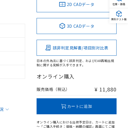
2D CADデータ
在庫・価格
無料テスト機
3D CADデータ
該非判定見解書/項目別対比表
日本の外為法に基づく該非判定、およびEAR再輸出規
制に関する見解が入手できます。
オンライン購入
¥ 11,880
販売価格（税込）
カートに追加
状況
オンライン購入における出荷予定日は、カートに追加
～「ご購入手続き：価格・納期の確認」画面にてご確