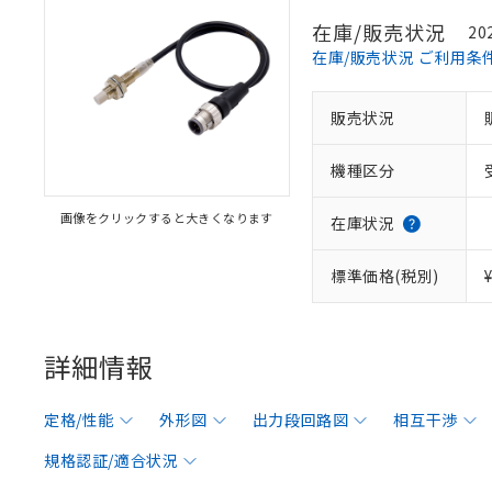
在庫/販売状況
20
在庫/販売状況 ご利用条
販売状況
機種区分
画像をクリックすると大きくなります
在庫状況
標準価格(税別)
詳細情報
定格/性能
外形図
出力段回路図
相互干渉
規格認証/適合状況