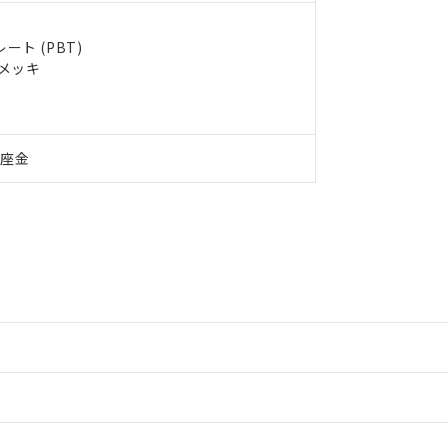
ト (PBT)
ルメッキ
付座金
情報更新：2
情報更新：2