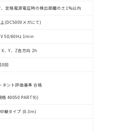
品・サービスに関するお客様との取引・商談に必要な範囲で利用す
合意する
キャンセル
で、定格電源電圧時の検出距離の±1%以内
書をダウンロードすることができます。
利用者とは、
"個人情報の共同利用に関して"
の「1.共同利用者の
します。
10物質）の非含有証明書
上(DC500Vメガにて)
明書（当社基準）
日時点で非含有を証明するもので、過去に遡って非含有を証明するも
50/60Hz 1min
令のフタル酸エステル類４物質の対応では、対応完了までの期間は出
備考欄に対応日を記載しておりました。
m X、Y、Z各方向 2h
品への在庫切替を完了していることから、特段のことがない限り、20
す。
10回
ーネント評価基準 合格
規格 40050 PART9))
継タイプ (0.3m)