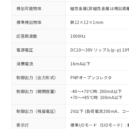
検出可能物体
磁性金属(非磁性金属は検出距
標準検出物体
鉄12×12×1mm
応答周波数
1000Hz
電源電圧
DC10～30V リップル(p-p) 1
消費電流
16mA以下
制御出力（出力形式）
PNPオープンコレクタ
制御出力（開閉容量）
-40～+70℃時: 200mA以下
+70～+85℃時: 100mA以下
制御出力（残留電圧）
2V以下 (負荷電流200mA、コ
※1 対応状況
表示灯
標準I/Oモード（SIOモード）:
対応済み：EU