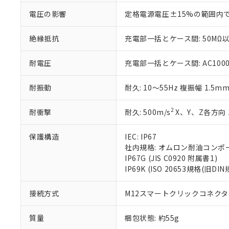
が、当社の製
さい。
電圧の影響
定格電源電圧±15%の範囲内
下記の非含有証明
※当社の共同
いる法人を指
EU RoHS指令（
絶縁抵抗
充電部一括とケース間: 50MΩ以
51物質の非含有証
※本証明書は発行
耐電圧
充電部一括とケース間: AC1000V 
また、RoHS指
混在することから
耐振動
耐久: 10～55Hz 複振幅 1.5m
既に当社にて対応
り割愛しておりま
2
耐衝撃
耐久: 500m/s
X、Y、Z各方向 
保護構造
IEC: IP67
社内規格: オムロン耐油コンポ
IP67G (JIS C0920 附属書1)
IP69K (ISO 20653規格(旧DIN
接続方式
M12スマートクリックコネクタ中
質量
梱包状態: 約55g