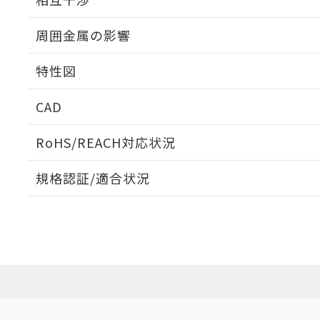
出力段回路図
周囲金属の影響
相互干渉
特性図
周囲金属の影響
CAD
検出物体の大きさと材質による影響
ログイン/会員登録いただくと、CADデータをダウンロ
RoHS/REACH対応状況
規格認証/適合状況
EU RoHS
注意事項・凡例
A: 80mm以上、B: 60mm以上
UL認証
CSA認証
CEマーキング
L: 9mm以上、φd: 24mm以上、D: 9mm以上、m: 8mm以上
ダウンロードデータをご利用いただく前に、以下を必ずお読
Yes
Yes
Yes
対応状況
対応予定月
※1
※2
金属埋め込み
ソフトウェアの使用条件
対応済み
LR型式承認
DNV型式承認
BV型式承認
KR