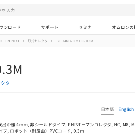
ウンロード
サポート
セミナ
オムロンの
>
E2E NEXT
>
形式セレクタ
>
E2E-X4MB28-M1TJR 0.3M
0.3M
レクタ
日本語
English
検出距離 4mm, 非シールドタイプ, PNPオープンコレクタ, NC, M8, 
, ロボット（耐屈曲）PVCコード, 0.3m