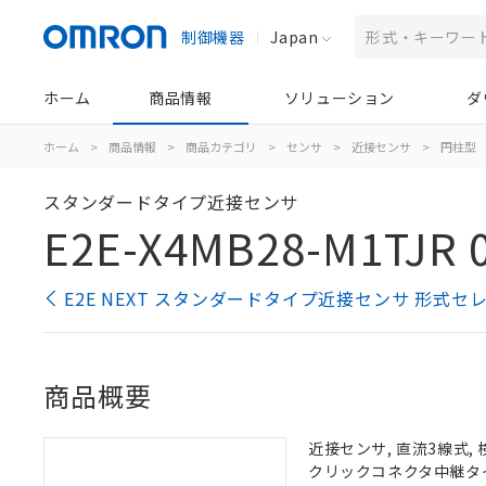
制御機器
Japan
ホーム
商品情報
ソリューション
ダ
ホーム
>
商品情報
>
商品カテゴリ
>
センサ
>
近接センサ
>
円柱型
スタンダードタイプ近接センサ
E2E-X4MB28-M1TJR 
E2E NEXT スタンダードタイプ近接センサ 形式セ
商品概要
近接センサ, 直流3線式, 
クリックコネクタ中継タイプ