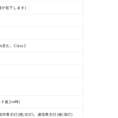
離が低下します)
0%含む、Class2
ード長2m時)
 動作表示灯(橙/点灯)、通信表示灯(緑/消灯)
 RoHS指令（10物質）の非含有に対応した製品が提供可能な商品です