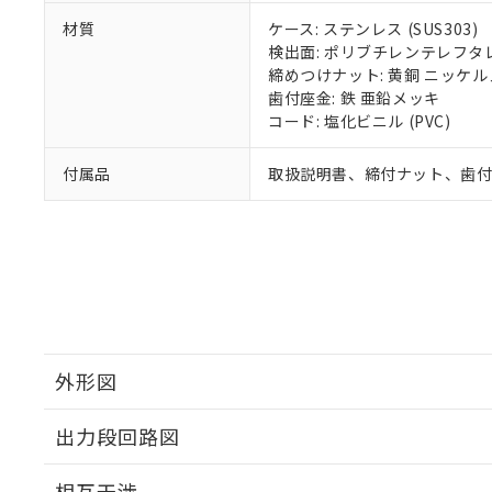
材質
ケース: ステンレス (SUS303)
検出面: ポリブチレンテレフタレー
締めつけナット: 黄銅 ニッケ
歯付座金: 鉄 亜鉛メッキ
コード: 塩化ビニル (PVC)
付属品
取扱説明書、締付ナット、歯
外形図
出力段回路図
外形図
相互干渉