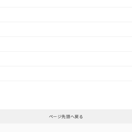
情報更新：2
情報更新：2
情報更新：2
ードすることができます。
情報更新：
ログイン/会員登録
CCC認証
電波法
、n: 24mm以上
みください。
N/A
N/A
非含有証明書
※3
ページ先頭へ戻る
ダウンロードはこちら
型式承認
NK型式承認
ABS型式承認