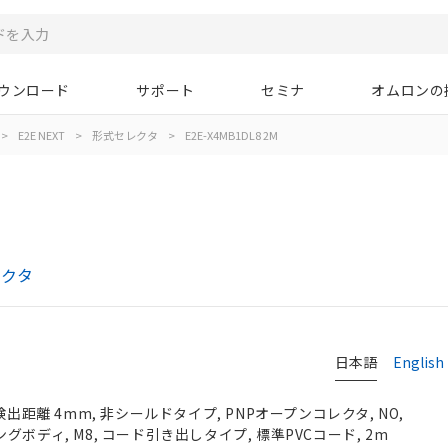
ウンロード
サポート
セミナ
オムロンの
>
E2E NEXT
>
形式セレクタ
>
E2E-X4MB1DL8 2M
レクタ
日本語
English
検出距離 4mm, 非シールドタイプ, PNPオープンコレクタ, NO,
 ロングボディ, M8, コード引き出しタイプ, 標準PVCコード, 2m