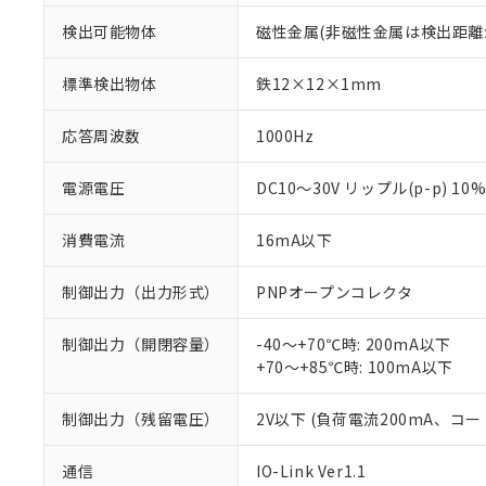
検出可能物体
磁性金属(非磁性金属は検出距離
標準検出物体
鉄12×12×1mm
応答周波数
1000Hz
電源電圧
DC10～30V リップル(p-p) 10
消費電流
16mA以下
制御出力（出力形式）
PNPオープンコレクタ
制御出力（開閉容量）
-40～+70℃時: 200mA以下
+70～+85℃時: 100mA以下
制御出力（残留電圧）
2V以下 (負荷電流200mA、コー
※1 対応状況
通信
IO-Link Ver1.1