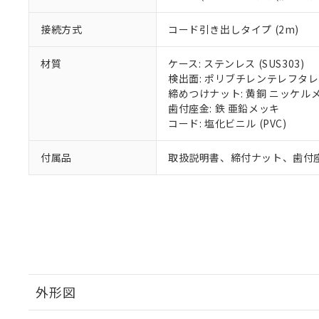
接続方式
コード引き出しタイプ (2m)
材質
ケース: ステンレス (SUS303)
検出面: ポリブチレンテレフタレー
締めつけナット: 黄銅 ニッケル
歯付座金: 鉄 亜鉛メッキ
コード: 塩化ビニル (PVC)
付属品
取扱説明書、締付ナット、歯付
外形図