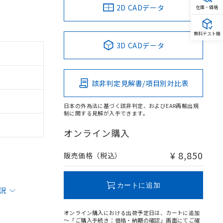
2D CADデータ
在庫・価格
無料テスト機
3D CADデータ
該非判定見解書/項目別対比表
日本の外為法に基づく該非判定、およびEAR再輸出規
制に関する見解が入手できます。
オンライン購入
¥ 8,850
販売価格（税込）
カートに追加
状況
オンライン購入における出荷予定日は、カートに追加
～「ご購入手続き：価格・納期の確認」画面にてご確