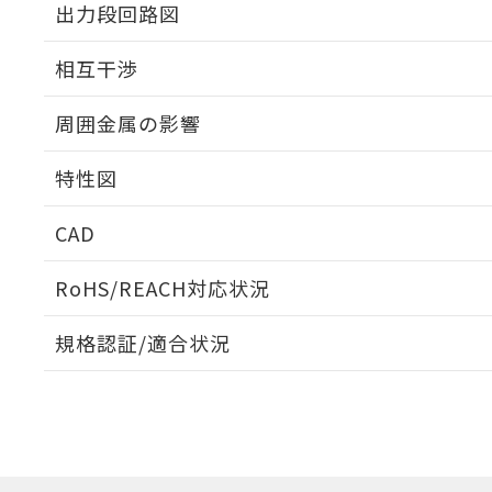
出力段回路図
外形図
相互干渉
出力段回路図
周囲金属の影響
相互干渉
特性図
周囲金属の影響
CAD
検出物体の大きさと材質による影響
ログイン/会員登録いただくと、CADデータをダウンロ
RoHS/REACH対応状況
規格認証/適合状況
EU RoHS
注意事項・凡例
A: 80mm以上、B: 60mm以上
UL認証
CSA認証
CEマーキング
L: 9mm以上、φd: 24mm以上、D: 9mm以上、m: 8mm以上
ダウンロードデータをご利用いただく前に、以下を必ずお読
Yes
Yes
Yes
対応状況
対応予定月
※1
※2
金属埋め込み
ソフトウェアの使用条件