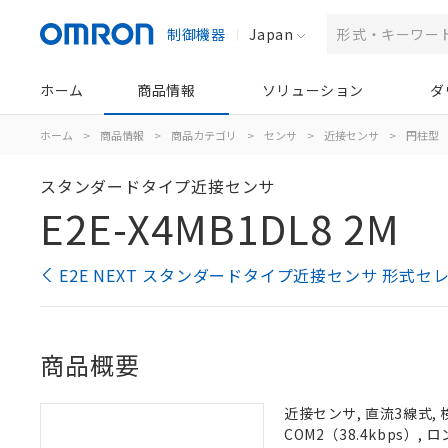
制御機器
Japan
ホーム
商品情報
ソリューション
ダ
ホーム
>
商品情報
>
商品カテゴリ
>
センサ
>
近接センサ
>
円柱型
スタンダードタイプ近接センサ
E2E-X4MB1DL8 2M
E2E NEXT スタンダードタイプ近接センサ 形式セ
商品概要
近接センサ, 直流3線式, 
COM2（38.4kbps）,