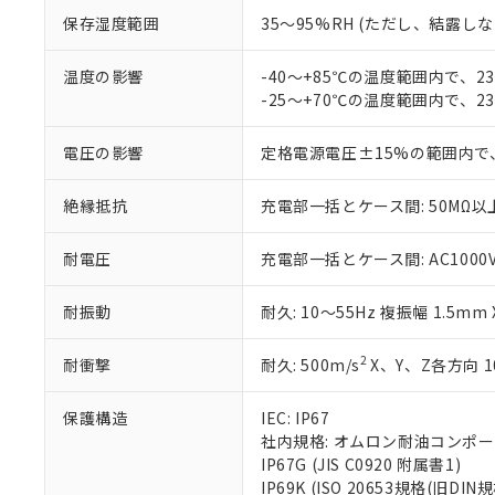
味します。
空
受注生産
お客様が当ウ
※3 非含有証明
保存湿度範囲
35～95%RH (ただし、結露し
「－」：未確認で
白
が、当社の製
さい。
下記の非含有証明
温度の影響
-40～+85℃の温度範囲内で、
※当社の共同
-25～+70℃の温度範囲内で、
いる法人を指
EU RoHS指令（
51物質の非含有証
電圧の影響
定格電源電圧±15%の範囲内で
※本証明書は発行
また、RoHS指
混在することから
絶縁抵抗
充電部一括とケース間: 50MΩ以上
既に当社にて対応
り割愛しておりま
耐電圧
充電部一括とケース間: AC1000V 5
耐振動
耐久: 10～55Hz 複振幅 1.5mm
2
耐衝撃
耐久: 500m/s
X、Y、Z各方向 1
保護構造
IEC: IP67
社内規格: オムロン耐油コンポ
IP67G (JIS C0920 附属書1)
IP69K (ISO 20653規格(旧DIN規