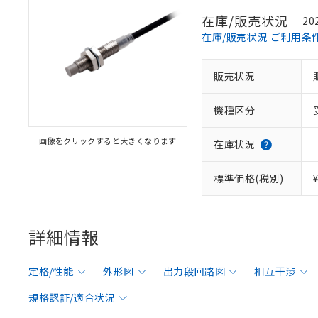
在庫/販売状況
20
在庫/販売状況 ご利用条
販売状況
機種区分
画像をクリックすると大きくなります
在庫状況
標準価格(税別)
詳細情報
定格/性能
外形図
出力段回路図
相互干渉
規格認証/適合状況