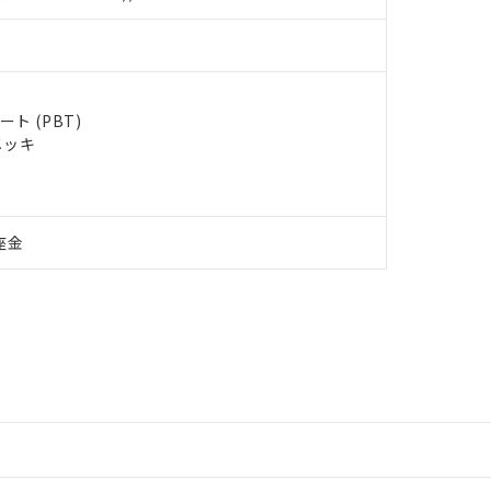
ト (PBT)
メッキ
座金
情報更新：2