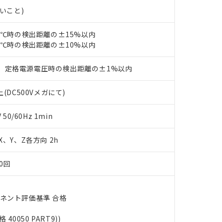
機種、また在庫状況の情報を公開していない機種
ェブサイト上で当社にご登録された部品リストについて、当社およ
書ダウンロード
ないこと)
す。当社販売部門へお問い合わせください。
品・サービスに関するお客様との取引・商談に必要な範囲で利用す
合意する
キャンセル
書をダウンロードすることができます。
23℃時の検出距離の±15%以内
利用者とは、
"個人情報の共同利用に関して"
の「1.共同利用者の
23℃時の検出距離の±10%以内
します。
10物質）の非含有証明書
明書（当社基準）
、定格電源電圧時の検出距離の±1%以内
日時点で非含有を証明するもので、過去に遡って非含有を証明するも
令のフタル酸エステル類４物質の対応では、対応完了までの期間は出
備考欄に対応日を記載しておりました。
(DC500Vメガにて)
品への在庫切替を完了していることから、特段のことがない限り、20
す。
0/60Hz 1min
 X、Y、Z各方向 2h
0回
ーネント評価基準 合格
格 40050 PART9))