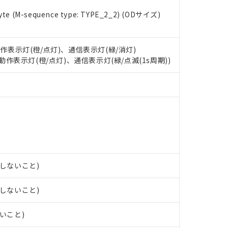
 RoHS指令（10物質）の非含有に対応した製品が提供可能な商品です
e (M-sequence type: TYPE_2_2) (ODサイズ)
oHS指令（10物質）の非含有に対応した製品に切り替える予定のある
 RoHS指令（10物質）の非含有に非対応の商品で、対応品を出す予
 RoHS指令（10物質）の非含有の対応状況を調査中または確認中の
動作表示灯(橙/点灯)、通信表示灯(緑/消灯)
ンス料など無形物で、有害物質有無と関係のない商品です。
: 動作表示灯(橙/点灯)、通信表示灯(緑/点滅(1s周期))
○×表
より、非含有部品としていたものが、含有品と判明した場合などやむ
みいただき、同意のうえご利用ください。
材料含有率が中国RoHSの基準値以下であることを示します。
材料含有率が中国RoHSの基準値を超えていることを示します。
、当社制御機器事業取扱商品の当社在庫状況および標準価格(税抜)
ら貴社製品のうち、外国為替および外国貿易法に定める商品（以下｢
質）：
す。当社販売部門へお問い合わせください。
 水銀(Hg) 1000ppm以下、 カドミウム(Cd) 100ppm以下、
たは国外への提供する場合は、日本国政府の輸出許可(または役務取
000ppm以下、ポリ臭化ビフェニル類(PBB) 1000ppm以下、ポリ臭化ジフェニルエーテル類(P
事業取扱商品の中には、本サービスの対象外となる商品もあること
手続きをとります。
キシル) (DEHP)(別名：DOP) 1000ppm以下、フタル酸ブチルベンジル（BBP） 100
(GB/T26572)：
以下、フタル酸ジイソブチル (DIBP) 1000ppm以下
び標準価格照会結果は、記載している更新日時点での社内データに
物を破棄する場合は、完全に破砕するなど、違法に輸出されないよ
(水銀) : 1000ppm、 Cd(カドミウム) : 100ppm、
業用監視および制御機器に対する適用除外項目は除く。
覧された時点での実際の在庫および標準価格とは異なる場合がある
1000ppm、 PBBs(ポリ臭化ビフェニル類) : 1000ppm、 PBDEs(ポリ臭化ジフェニルエーテル類
物質については閾値を超える意図的な使用がないことを確認しています。
上の在庫あり
 1000ppm、 DIBP(フタル酸ジイソブチル) : 1000ppm、 BBP(フタル酸ブチルベンジル) :
品を、核兵器、ミサイル、化学兵器、生物兵器またはその他武器並
チルヘキシル)) : 1000ppm
況および標準価格はお客様のお取引先、またはお客様担当のオムロ
用いたしません。
露しないこと)
ご相談ください。
は満たないが在庫あり
製品を第三者に販売する場合は、上記1、2および3の内容を当該第
機器販売店や当社販売拠点は「
販売ネットワーク
」をご確認くだ
販売先および販売に係わる関係者が違法に輸出するおそれがある場
用期限
露しないこと)
び標準価格結果を当社の事前の承諾なく第三者に漏洩または開示し
え状況などにより、予定月が前後することがあります。
(最新の在庫状況については、お客様のお取引先、またはお客様担当
（10物質）のすべてが基準値以下であることを示します。
店・当社販売員にご確認ください)
ないこと)
能（部品リスト作成サービス）をご利用いただくには、I-Webメン
使用状況下において有害物質が外部に漏えいし、環境に深刻な影響を
あります。