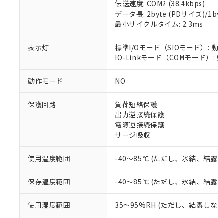
伝送速度: COM2 (38.4kbps)
対応済み：EU
データ長: 2byte (PDサイズ)/1byt
対応予定：EU R
最小サイクルタイム: 2.3ms
対応予定なし：EU
調査・確認中：EU
ご利用条件
表示灯
標準I/Oモード（SIOモード）: 
非該当品：ライセ
IO-Linkモード（COMモード）
※1 中国RoHS
仕入先様の事情に
があります。
以下の条件をお読
「○」：最大均質
動作モード
NO
「×」：最大均質
本サービスは
当社は、これ
*EU RoHS指令（10物
「－」：未確認で
鉛(Pb) 1000ppm以下、
くものです。
う）を輸出ま
保護回路
負荷短絡保護
記
説明
六価クロム(Cr(Ⅵ)) 1
当社制御機器
などの必要な
出力逆接続保護
フタル酸ビス(2-エチルヘ
号
*中国RoHS10物質の基準値 
ル（DBP） 1000ppm
在庫状況およ
当社は規制貨
電源逆接続保護
Pb(鉛) :1000ppm、 Hg
但し、RoHS指令で産
のであり、閲
ます。
サージ吸収
Cr(Ⅵ)(六価クロム) : 
フタル酸エステル類の４
○
一定数以
DBP(フタル酸ジブチル) :
い。
当社は貴社製
DEHP(フタル酸ビス(2-エ
正式な納期状
置等に一切使
使用温度範囲
-40～85℃ (ただし、氷結、結
当社販売員に
※2 対応予定月
△
一定数に
当社は、貴社
オムロン制御
また当社は、
※2 環境保護使
保存温度範囲
-40～85℃ (ただし、氷結、結
在庫状況およ
部品在庫の切り替
たしません。
－
在庫なし
す。
「ｅ」：有害物質
機器販売
使用湿度範囲
35～95%RH (ただし、結露し
マイパーツ機
「10」：通常の
ている必要が