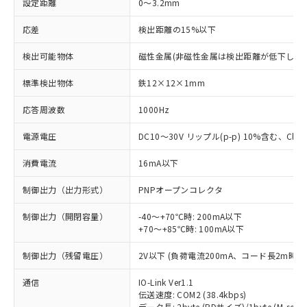
設定距離
0～3.2mm
応差
検出距離の15%以下
検出可能物体
磁性金属(非磁性金属は検出距離が低下します
標準検出物体
鉄12×12×1mm
応答周波数
1000Hz
電源電圧
DC10～30V リップル(p-p) 10%含む、Class
消費電流
16mA以下
制御出力（出力形式）
PNPオープンコレクタ
制御出力（開閉容量）
-40～+70℃時: 200mA以下
+70～+85℃時: 100mA以下
制御出力（残留電圧）
2V以下 (負荷電流200mA、コード長2m時)
通信
IO-Link Ver1.1
伝送速度: COM2 (38.4kbps)
データ長: 2byte (PDサイズ)/1byte (M-seque