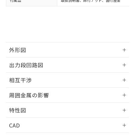
付属品
取扱説明書、締付ナット、歯付座金
お客様が当ウェブサイト上で当社にご
※3 非含有証明書ダウンロード
登録された部品リストについて、当社
および当社の共同利用者が、当社の製
下記の非含有証明書をダウンロードするこ
品・サービスに関するお客様との取
とができます。
合意する
キャンセル
引・商談に必要な範囲で利用すること
をご了承ください。
EU RoHS指令（10物質）の非含有証明書
※当社の共同利用者とは、
"個人情報
51物質の非含有証明書（当社基準）
の共同利用に関して"
の「1.共同利
外形図
※本証明書は発行日時点で非含有を証明す
用者の範囲」に記載されている法人を
るもので、過去に遡って非含有を証明する
指します。
情報更新：2025/09/04
ものではありません。
出力段回路図
また、RoHS指令のフタル酸エステル類４
外形図
物質の対応では、対応完了までの期間は出
情報更新：2025/09/04
相互干渉
荷製品に未対応品が混在することから備考
欄に対応日を記載しておりました。
出力段回路図
情報更新：2025/09/04
周囲金属の影響
既に当社にて対応品への在庫切替を完了
していることから、特段のことがない限
相互干渉
情報更新：2025/09/04
り、2022年1月12日より割愛しておりま
特性図
す。
周囲金属の影響
情報更新：2025/09/04
CAD
検出物体の大きさと材質による影響