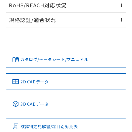
ログイン/会員登録いただくと、CADデータをダウンロー
RoHS/REACH対応状況
ドすることができます。
情報更新：2026/7/29
A: 80mm以上、B: 60mm以上
規格認証/適合状況
ログイン/会員登録
EU RoHS
注意事項・凡例
UL認証
CSA認証
CEマーキング
L: 9mm以上、φd: 24mm以上、D: 9mm以上、m: 8mm以
上、n: 24mm以上
Yes
Yes
Yes
金属埋め込み
対応状況
対応予定月
※1
※2
ダウンロードデータをご利用いただく前に、以下を必ずお読
みください。
カタログ/データシート/マニュアル
対応済み
ソフトウェアの使用条件
LR型式承認
DNV型式承認
BV型式承認
KR型式承
タイムチャート
（イギリス
（ノルウェー
（フランス
（韓国
船舶規格）
船舶規格）
船舶規格）
船舶規格
中国 RoHS
注意事項・凡例
2D CADデータ
No
No
No
No
l: 12mm以上、φd: 24mm以上、D: 12mm以上、m: 8mm以
上、n: 24mm以上
中国 RoHS表
※1 ※2
検出領域
3D CADデータ
この製品の規格認証/適合状況ページへ
Pb
Hg
Cd
Cr(VI)
その他の認証はこちらのページからご検索ください
該非判定見解書/項目別対比表
X
O
O
O