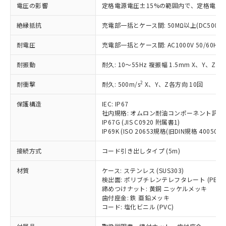
いたものが、含有品と判明した場合などや
当社は、これら貴社製品のうち、外国
電圧の影響
ことをご了承ください。
定格電源電圧±15%の範囲内で、定格電源
「－」：未確認です。当社販売部門へお問
むを得ず変更することがあります。
為替および外国貿易法に定める商品
在庫状況および標準価格照会結果は、
い合わせください。
（以下｢規制貨物等」という）を輸出
絶縁抵抗
充電部一括とケース間: 50MΩ以上(DC500V
記載している更新日時点での社内デー
*EU RoHS指令（10物質）：
または国外への提供する場合は、日本
記
タに基づき作成されるものであり、閲
説明
鉛(Pb) 1000ppm以下、 水銀(Hg) 1000ppm以下、 カド
*中国RoHS10物質の基準値 (GB/T26572)：
耐電圧
国政府の輸出許可(または役務取引許
充電部一括とケース間: AC1000V 50/60Hz 1
号
覧された時点での実際の在庫および標
ミウム(Cd) 100ppm以下、
Pb(鉛) :1000ppm、 Hg(水銀) : 1000ppm、 Cd(カドミウ
可)を取得するなどの必要な手続きを
六価クロム(Cr(Ⅵ)) 1000ppm以下、ポリ臭化ビフェニル
ム) : 100ppm、
準価格とは異なる場合があることをご
類(PBB) 1000ppm以下、ポリ臭化ジフェニルエーテル類
耐振動
耐久: 10～55Hz 複振幅 1.5mm X、Y、Z各
Cr(Ⅵ)(六価クロム) : 1000ppm、 PBBs(ポリ臭化ビフェ
とります。
了承ください。
(PBDE) 1000ppm以下、フタル酸ビス(2-エチルヘキシ
○
一定数以上の在庫あり
ニル類) : 1000ppm、 PBDEs(ポリ臭化ジフェニルエーテ
当社は規制貨物を破棄する場合は、完
ル) (DEHP)(別名：DOP) 1000ppm以下、フタル酸ブチ
正式な納期状況および標準価格はお客
ル類) : 1000ppm、
2
耐衝撃
耐久: 500m/s
X、Y、Z各方向 10回
ルベンジル（BBP） 1000ppm以下、フタル酸ジブチル
全に破砕するなど、違法に輸出されな
DBP(フタル酸ジブチル) : 1000ppm、 DIBP(フタル酸ジ
様のお取引先、またはお客様担当のオ
（DBP） 1000ppm以下、フタル酸ジイソブチル
イソブチル) : 1000ppm、 BBP(フタル酸ブチルベンジ
△
一定数には満たないが在庫あり
いよう必要な手段を講じます。
ムロン制御機器販売店・当社販売員に
(DIBP) 1000ppm以下
ル) : 1000ppm、
保護構造
IEC: IP67
当社は貴社製品を、核兵器、ミサイ
但し、RoHS指令で産業用監視および制御機器に対する
DEHP(フタル酸ビス(2-エチルヘキシル)) : 1000ppm
ご相談ください。
社内規格: オムロン耐油コンポーネント評価
適用除外項目は除く。
ル、化学兵器、生物兵器またはその他
－
在庫なし(最新の在庫状況につ
オムロン制御機器販売店や当社販売拠
IP67G (JIS C0920 附属書1)
フタル酸エステル類の４物質については閾値を超える意
武器並びにこれらの製造装置等に一切
いては、お客様のお取引先、ま
IP69K (ISO 20653規格(旧DIN規格 40050 PA
図的な使用がないことを確認しています。
点は「
販売ネットワーク
」をご確認
※2 環境保護使用期限
使用いたしません。
たはお客様担当のオムロン制御
ください。
接続方式
当社は、貴社製品を第三者に販売する
コード引き出しタイプ (5m)
機器販売店・当社販売員にご確
在庫状況および標準価格結果を当社の
※2 対応予定月
「ｅ」：有害物質（10物質）のすべてが基
場合は、上記1、2および3の内容を当
認ください)
事前の承諾なく第三者に漏洩または開
材質
準値以下であることを示します。
ケース: ステンレス (SUS303)
該第三者に通知します。また当社は、
示しないようお願いします。
検出面: ポリブチレンテレフタレート (PBT)
部品在庫の切り替え状況などにより、予定
「10」：通常の使用状況下において有害物
販売先および販売に係わる関係者が違
マイパーツ機能（部品リスト作成サー
空
受注生産機種、また在庫状況の
締めつけナット: 黄銅 ニッケルメッキ
月が前後することがあります。
質が外部に漏えいし、環境に深刻な影響を
法に輸出するおそれがある場合は、取
ビス）をご利用いただくには、I-Web
白
情報を公開していない機種
歯付座金: 鉄 亜鉛メッキ
及ぼさない年数を意味します。
り引きをいたしません。
メンバーズにご登録されている必要が
コード: 塩化ビニル (PVC)
「－」：未確認です。当社販売部門へお問
あります。
い合わせください。