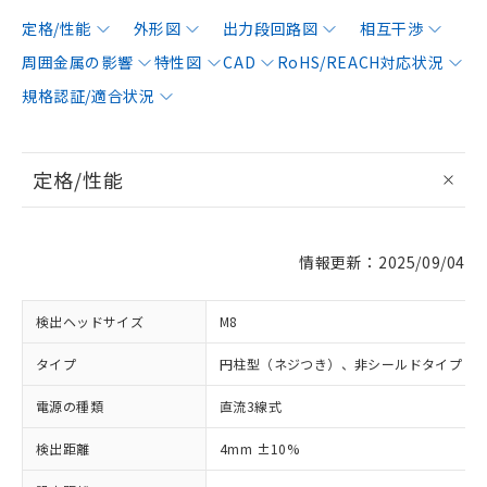
定格/性能
外形図
出力段回路図
相互干渉
周囲金属の影響
特性図
CAD
RoHS/REACH対応状況
規格認証/適合状況
定格/性能
情報更新：2025/09/04
検出ヘッドサイズ
M8
タイプ
円柱型（ネジつき）、非シールドタイプ
電源の種類
直流3線式
検出距離
4mm ±10%