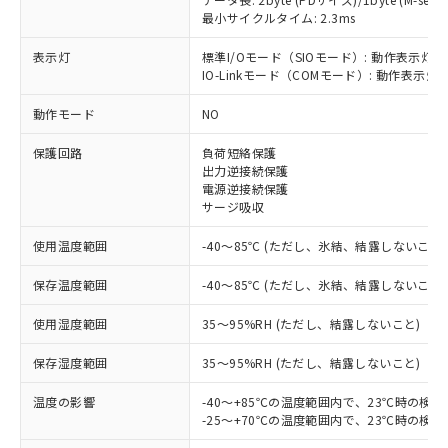
最小サイクルタイム: 2.3ms
表示灯
標準I/Oモード（SIOモード）: 動作表示灯(
IO-Linkモード（COMモード）: 動作表示灯(
※1 対応状況
動作モード
NO
対応済み：EU RoHS指令（10物質）の
保護回路
負荷短絡保護
非含有に対応した製品が提供可能な商品で
出力逆接続保護
す。
電源逆接続保護
対応予定：EU RoHS指令（10物質）の非含
サージ吸収
ご利用条件
有に対応した製品に切り替える予定のある
商品です。
使用温度範囲
-40～85℃ (ただし、氷結、結露しないこと)
対応予定なし：EU RoHS指令（10物質）の
以下の条件をお読みいただき、同意のうえ
非含有に非対応の商品で、対応品を出す予
保存温度範囲
-40～85℃ (ただし、氷結、結露しないこと)
ご利用ください。
定はありません。
調査・確認中：EU RoHS指令（10物質）の
使用湿度範囲
35～95%RH (ただし、結露しないこと)
本サービスは、当社制御機器事業取扱
※1 中国RoHS○×表
非含有の対応状況を調査中または確認中の
商品の当社在庫状況および標準価格
保存湿度範囲
35～95%RH (ただし、結露しないこと)
商品です。
(税抜)を提供させていただくもので
「○」：最大均質材料含有率が中国RoHSの
非該当品：ライセンス料など無形物で、有
す。
温度の影響
-40～+85℃の温度範囲内で、23℃時の検
基準値以下であることを示します。
害物質有無と関係のない商品です。
当社制御機器事業取扱商品の中には、
-25～+70℃の温度範囲内で、23℃時の検
「×」：最大均質材料含有率が中国RoHSの
仕入先様の事情により、非含有部品として
本サービスの対象外となる商品もある
基準値を超えていることを示します。