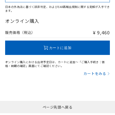
日本の外為法に基づく該非判定、およびEAR再輸出規制に関する見解が入手でき
ます。
"対応済み"や非含有の記載がされた商品であっても、流通
在庫等で未対応品が混在する可能性があります。
オンライン購入
非含有品が必要な際は、弊社営業部門もしくは販売店へお
問い合わせください。
¥ 9,460
販売価格（税込）
この製品のRoHS/REACH対応状況ページへ
カートに追加
オンライン購入における出荷予定日は、カートに追加～「ご購入手続き：価
格・納期の確認」画面にてご確認ください。
カートをみる
ページ先頭へ戻る