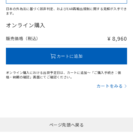
日本の外為法に基づく該非判定、およびEAR再輸出規制に関する見解が入手でき
ます。
"対応済み"や非含有の記載がされた商品であっても、流通
在庫等で未対応品が混在する可能性があります。
オンライン購入
非含有品が必要な際は、弊社営業部門もしくは販売店へお
問い合わせください。
¥ 8,960
販売価格（税込）
この製品のRoHS/REACH対応状況ページへ
カートに追加
オンライン購入における出荷予定日は、カートに追加～「ご購入手続き：価
格・納期の確認」画面にてご確認ください。
カートをみる
ページ先頭へ戻る