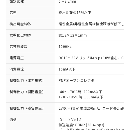
設定距離
0～3.2mm
応差
検出距離の15%以下
検出可能物体
磁性金属(非磁性金属は検出距離が低下します
標準検出物体
鉄12×12×1mm
応答周波数
1000Hz
電源電圧
DC10～30V リップル(p-p) 10%含む、Class
消費電流
16mA以下
制御出力（出力形式）
PNPオープンコレクタ
制御出力（開閉容量）
-40～+70℃時: 200mA以下
+70～+85℃時: 100mA以下
制御出力（残留電圧）
2V以下 (負荷電流200mA、コード長2m時)
通信
IO-Link Ver1.1
伝送速度: COM2 (38.4kbps)
データ長: 2byte (PDサイズ)/1byte (M-seque