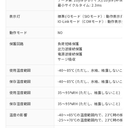
最小サイクルタイム: 2.3ms
表示灯
標準I/Oモード（SIOモード）: 動作表示灯(
IO-Linkモード（COMモード）: 動作表示灯(
※1 対応状況
動作モード
NO
対応済み：EU RoHS指令（10物質）の
保護回路
負荷短絡保護
非含有に対応した製品が提供可能な商品で
出力逆接続保護
す。
電源逆接続保護
対応予定：EU RoHS指令（10物質）の非含
サージ吸収
ご利用条件
有に対応した製品に切り替える予定のある
商品です。
使用温度範囲
-40～85℃ (ただし、氷結、結露しないこと)
対応予定なし：EU RoHS指令（10物質）の
以下の条件をお読みいただき、同意のうえ
非含有に非対応の商品で、対応品を出す予
保存温度範囲
-40～85℃ (ただし、氷結、結露しないこと)
ご利用ください。
定はありません。
使用湿度範囲
35～95%RH (ただし、結露しないこと)
調査・確認中：EU RoHS指令（10物質）の
本サービスは、当社制御機器事業取扱
※1 中国RoHS○×表
非含有の対応状況を調査中または確認中の
商品の当社在庫状況および標準価格
保存湿度範囲
35～95%RH (ただし、結露しないこと)
商品です。
(税抜)を提供させていただくもので
「○」：最大均質材料含有率が中国RoHSの
非該当品：ライセンス料など無形物で、有
す。
温度の影響
-40～+85℃の温度範囲内で、23℃時の検
基準値以下であることを示します。
害物質有無と関係のない商品です。
当社制御機器事業取扱商品の中には、
-25～+70℃の温度範囲内で、23℃時の検
「×」：最大均質材料含有率が中国RoHSの
仕入先様の事情により、非含有部品として
本サービスの対象外となる商品もある