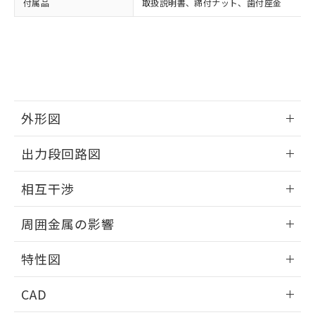
付属品
取扱説明書、締付ナット、歯付座金
お客様が当ウェブサイト上で当社にご
※3 非含有証明書ダウンロード
登録された部品リストについて、当社
および当社の共同利用者が、当社の製
下記の非含有証明書をダウンロードするこ
品・サービスに関するお客様との取
とができます。
合意する
キャンセル
引・商談に必要な範囲で利用すること
をご了承ください。
EU RoHS指令（10物質）の非含有証明書
※当社の共同利用者とは、
"個人情報
51物質の非含有証明書（当社基準）
の共同利用に関して"
の「1.共同利
外形図
※本証明書は発行日時点で非含有を証明す
用者の範囲」に記載されている法人を
るもので、過去に遡って非含有を証明する
指します。
情報更新：2025/09/04
ものではありません。
出力段回路図
また、RoHS指令のフタル酸エステル類４
外形図
物質の対応では、対応完了までの期間は出
情報更新：2025/09/04
相互干渉
荷製品に未対応品が混在することから備考
欄に対応日を記載しておりました。
出力段回路図
情報更新：2025/09/04
既に当社にて対応品への在庫切替を完了
周囲金属の影響
していることから、特段のことがない限
相互干渉
情報更新：2025/09/04
り、2022年1月12日より割愛しておりま
特性図
す。
周囲金属の影響
情報更新：2025/09/04
CAD