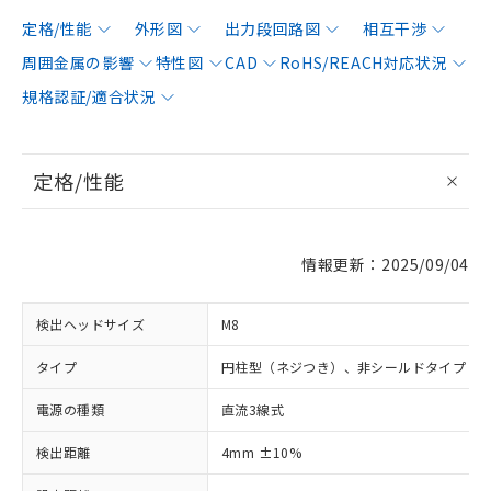
定格/性能
外形図
出力段回路図
相互干渉
周囲金属の影響
特性図
CAD
RoHS/REACH対応状況
規格認証/適合状況
定格/性能
情報更新：2025/09/04
検出ヘッドサイズ
M8
タイプ
円柱型（ネジつき）、非シールドタイプ
電源の種類
直流3線式
検出距離
4mm ±10%