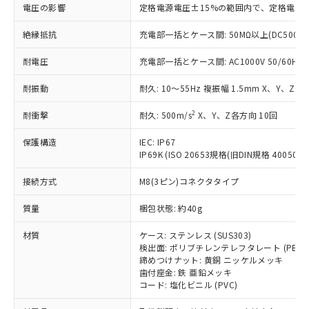
基準値を超えていることを示します。
いたものが、含有品と判明した場合などや
当社は、これら貴社製品のうち、外国
電圧の影響
定格電源電圧±15%の範囲内で、定格電源
ことをご了承ください。
「－」：未確認です。当社販売部門へお問
むを得ず変更することがあります。
為替および外国貿易法に定める商品
在庫状況および標準価格照会結果は、
い合わせください。
（以下｢規制貨物等」という）を輸出
絶縁抵抗
充電部一括とケース間: 50MΩ以上(DC500V
記載している更新日時点での社内デー
*EU RoHS指令（10物質）：
または国外への提供する場合は、日本
記
タに基づき作成されるものであり、閲
説明
鉛(Pb) 1000ppm以下、 水銀(Hg) 1000ppm以下、 カド
*中国RoHS10物質の基準値 (GB/T26572)：
耐電圧
充電部一括とケース間: AC1000V 50/60Hz 1
国政府の輸出許可(または役務取引許
号
覧された時点での実際の在庫および標
ミウム(Cd) 100ppm以下、
Pb(鉛) :1000ppm、 Hg(水銀) : 1000ppm、 Cd(カドミウ
可)を取得するなどの必要な手続きを
六価クロム(Cr(Ⅵ)) 1000ppm以下、ポリ臭化ビフェニル
ム) : 100ppm、
準価格とは異なる場合があることをご
類(PBB) 1000ppm以下、ポリ臭化ジフェニルエーテル類
耐振動
耐久: 10～55Hz 複振幅 1.5mm X、Y、Z各
Cr(Ⅵ)(六価クロム) : 1000ppm、 PBBs(ポリ臭化ビフェ
とります。
了承ください。
(PBDE) 1000ppm以下、フタル酸ビス(2-エチルヘキシ
○
一定数以上の在庫あり
ニル類) : 1000ppm、 PBDEs(ポリ臭化ジフェニルエーテ
当社は規制貨物を破棄する場合は、完
ル) (DEHP)(別名：DOP) 1000ppm以下、フタル酸ブチ
正式な納期状況および標準価格はお客
ル類) : 1000ppm、
2
耐衝撃
耐久: 500m/s
X、Y、Z各方向 10回
ルベンジル（BBP） 1000ppm以下、フタル酸ジブチル
全に破砕するなど、違法に輸出されな
DBP(フタル酸ジブチル) : 1000ppm、 DIBP(フタル酸ジ
様のお取引先、またはお客様担当のオ
（DBP） 1000ppm以下、フタル酸ジイソブチル
イソブチル) : 1000ppm、 BBP(フタル酸ブチルベンジ
△
一定数には満たないが在庫あり
いよう必要な手段を講じます。
ムロン制御機器販売店・当社販売員に
(DIBP) 1000ppm以下
ル) : 1000ppm、
保護構造
IEC: IP67
当社は貴社製品を、核兵器、ミサイ
但し、RoHS指令で産業用監視および制御機器に対する
DEHP(フタル酸ビス(2-エチルヘキシル)) : 1000ppm
ご相談ください。
IP69K (ISO 20653規格(旧DIN規格 40050 PA
適用除外項目は除く。
ル、化学兵器、生物兵器またはその他
－
在庫なし(最新の在庫状況につ
オムロン制御機器販売店や当社販売拠
フタル酸エステル類の４物質については閾値を超える意
武器並びにこれらの製造装置等に一切
いては、お客様のお取引先、ま
図的な使用がないことを確認しています。
接続方式
M8(3ピン)コネクタタイプ
点は「
販売ネットワーク
」をご確認
※2 環境保護使用期限
使用いたしません。
たはお客様担当のオムロン制御
ください。
当社は、貴社製品を第三者に販売する
質量
梱包状態: 約40g
機器販売店・当社販売員にご確
在庫状況および標準価格結果を当社の
※2 対応予定月
「ｅ」：有害物質（10物質）のすべてが基
場合は、上記1、2および3の内容を当
認ください)
事前の承諾なく第三者に漏洩または開
準値以下であることを示します。
材質
ケース: ステンレス (SUS303)
該第三者に通知します。また当社は、
示しないようお願いします。
検出面: ポリブチレンテレフタレート (PBT)
部品在庫の切り替え状況などにより、予定
「10」：通常の使用状況下において有害物
販売先および販売に係わる関係者が違
マイパーツ機能（部品リスト作成サー
空
受注生産機種、また在庫状況の
締めつけナット: 黄銅 ニッケルメッキ
月が前後することがあります。
質が外部に漏えいし、環境に深刻な影響を
法に輸出するおそれがある場合は、取
ビス）をご利用いただくには、I-Web
白
情報を公開していない機種
歯付座金: 鉄 亜鉛メッキ
及ぼさない年数を意味します。
り引きをいたしません。
メンバーズにご登録されている必要が
コード: 塩化ビニル (PVC)
「－」：未確認です。当社販売部門へお問
あります。
い合わせください。