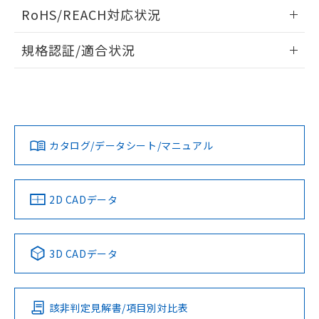
検出物体の大きさと材質による影響
ログイン/会員登録いただくと、CADデータをダウンロー
RoHS/REACH対応状況
ドすることができます。
情報更新：2026/7/29
A: 80mm以上、B: 60mm以上
規格認証/適合状況
ログイン/会員登録
EU RoHS
注意事項・凡例
UL認証
CSA認証
CEマーキング
L: 9mm以上、φd: 24mm以上、D: 9mm以上、m: 8mm以
上、n: 24mm以上
Yes
Yes
Yes
金属埋め込み
対応状況
対応予定月
※1
※2
ダウンロードデータをご利用いただく前に、以下を必ずお読
みください。
カタログ/データシート/マニュアル
対応済み
ソフトウェアの使用条件
LR型式承認
DNV型式承認
BV型式承認
KR型式承
タイムチャート
（イギリス
（ノルウェー
（フランス
（韓国
船舶規格）
船舶規格）
船舶規格）
船舶規格
中国 RoHS
注意事項・凡例
2D CADデータ
No
No
No
No
l: 12mm以上、φd: 24mm以上、D: 12mm以上、m: 8mm以
上、n: 24mm以上
中国 RoHS表
※1 ※2
検出領域
3D CADデータ
この製品の規格認証/適合状況ページへ
Pb
Hg
Cd
Cr(VI)
その他の認証はこちらのページからご検索ください
該非判定見解書/項目別対比表
X
O
O
O