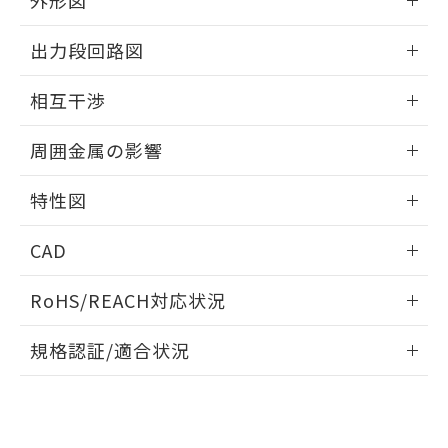
外形図
合意する
キャンセル
引・商談に必要な範囲で利用すること
をご了承ください。
情報更新：2025/09/04
EU RoHS指令（10物質）の非含有証明書
出力段回路図
※当社の共同利用者とは、
"個人情報
51物質の非含有証明書（当社基準）
の共同利用に関して"
の「1.共同利
外形図
※本証明書は発行日時点で非含有を証明す
情報更新：2025/09/04
用者の範囲」に記載されている法人を
相互干渉
るもので、過去に遡って非含有を証明する
指します。
ものではありません。
出力段回路図
情報更新：2025/09/04
また、RoHS指令のフタル酸エステル類４
周囲金属の影響
物質の対応では、対応完了までの期間は出
相互干渉
情報更新：2025/09/04
荷製品に未対応品が混在することから備考
特性図
欄に対応日を記載しておりました。
既に当社にて対応品への在庫切替を完了
周囲金属の影響
情報更新：2025/09/04
CAD
していることから、特段のことがない限
り、2022年1月12日より割愛しておりま
検出物体の大きさと材質による影響
ログイン/会員登録いただくと、CADデータをダウンロー
す。
RoHS/REACH対応状況
ドすることができます。
情報更新：2026/7/29
A: 30mm以上、B: 20mm以上
規格認証/適合状況
ログイン/会員登録
EU RoHS
注意事項・凡例
UL認証
CSA認証
CEマーキング
L: 0mm以上、φd: 18mm以上、D: 0mm以上、m: 12mm以
上、n: 18mm以上
Yes
Yes
Yes
金属埋め込み
対応状況
対応予定月
※1
※2