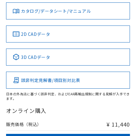
ダウンロードデータをご利用いただく前に、以下を必ずお読
タイムチャート
みください。
カタログ/データシート/マニュアル
対応済み
ソフトウェアの使用条件
LR型式承認
DNV型式承認
BV型式承認
KR型式承
（イギリス
（ノルウェー
（フランス
（韓国
船舶規格）
船舶規格）
船舶規格）
船舶規格
中国 RoHS
注意事項・凡例
2D CADデータ
No
No
No
No
l: 2.4mm以上、φd: 18mm以上、D: 2.4mm以上、m: 12mm
以上、n: 18mm以上
中国 RoHS表
※1 ※2
検出領域
3D CADデータ
この製品の規格認証/適合状況ページへ
Pb
Hg
Cd
Cr(VI)
その他の認証はこちらのページからご検索ください
該非判定見解書/項目別対比表
X
O
O
O
日本の外為法に基づく該非判定、およびEAR再輸出規制に関する見解が入手でき
ます。
"対応済み"や非含有の記載がされた商品であっても、流通
在庫等で未対応品が混在する可能性があります。
オンライン購入
非含有品が必要な際は、弊社営業部門もしくは販売店へお
問い合わせください。
¥ 11,440
販売価格（税込）