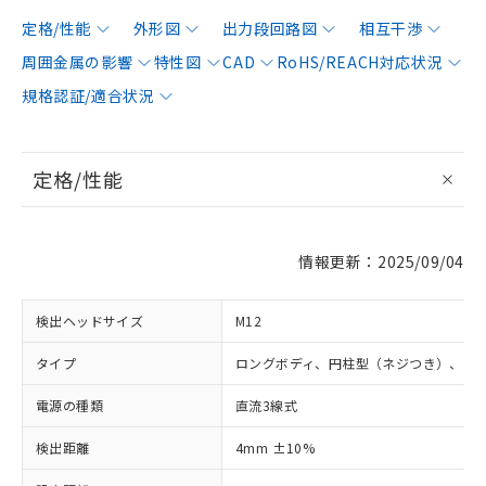
定格/性能
外形図
出力段回路図
相互干渉
周囲金属の影響
特性図
CAD
RoHS/REACH対応状況
規格認証/適合状況
定格/性能
情報更新：2025/09/04
検出ヘッドサイズ
M12
タイプ
ロングボディ、円柱型（ネジつき）、シ
電源の種類
直流3線式
検出距離
4mm ±10%