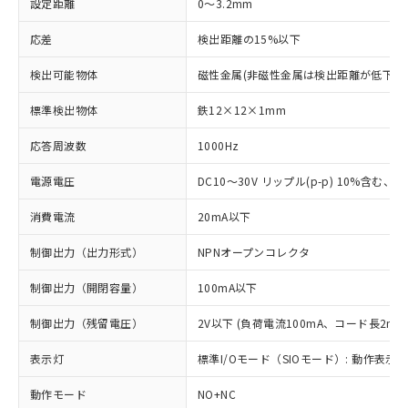
設定距離
0～3.2mm
応差
検出距離の15%以下
検出可能物体
磁性金属(非磁性金属は検出距離が低下し
標準検出物体
鉄12×12×1mm
応答周波数
1000Hz
電源電圧
DC10～30V リップル(p-p) 10%含む、Cla
消費電流
20mA以下
制御出力（出力形式）
NPNオープンコレクタ
制御出力（開閉容量）
100mA以下
制御出力（残留電圧）
2V以下 (負荷電流100mA、コード長2m時
表示灯
標準I/Oモード（SIOモード）: 動作表示灯
動作モード
NO+NC