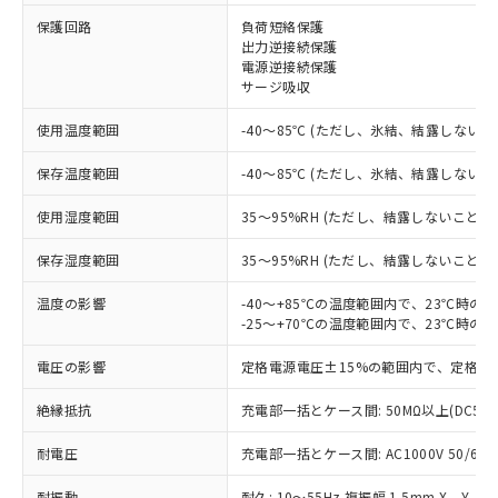
※1 対応状況
保護回路
負荷短絡保護
出力逆接続保護
対応済み：EU RoHS指令（10物質）の
電源逆接続保護
非含有に対応した製品が提供可能な商品で
サージ吸収
す。
対応予定：EU RoHS指令（10物質）の非含
使用温度範囲
-40～85℃ (ただし、氷結、結露しないこ
ご利用条件
有に対応した製品に切り替える予定のある
保存温度範囲
-40～85℃ (ただし、氷結、結露しないこ
商品です。
対応予定なし：EU RoHS指令（10物質）の
以下の条件をお読みいただき、同意のうえ
使用湿度範囲
35～95%RH (ただし、結露しないこと)
非含有に非対応の商品で、対応品を出す予
ご利用ください。
定はありません。
保存湿度範囲
35～95%RH (ただし、結露しないこと)
調査・確認中：EU RoHS指令（10物質）の
本サービスは、当社制御機器事業取扱
※1 中国RoHS○×表
非含有の対応状況を調査中または確認中の
商品の当社在庫状況および標準価格
温度の影響
-40～+85℃の温度範囲内で、23℃時の
商品です。
-25～+70℃の温度範囲内で、23℃時の
(税抜)を提供させていただくもので
「○」：最大均質材料含有率が中国RoHSの
非該当品：ライセンス料など無形物で、有
す。
基準値以下であることを示します。
害物質有無と関係のない商品です。
電圧の影響
定格電源電圧±15%の範囲内で、定格電
当社制御機器事業取扱商品の中には、
「×」：最大均質材料含有率が中国RoHSの
仕入先様の事情により、非含有部品として
本サービスの対象外となる商品もある
基準値を超えていることを示します。
いたものが、含有品と判明した場合などや
絶縁抵抗
充電部一括とケース間: 50MΩ以上(DC50
当社は、これら貴社製品のうち、外国
ことをご了承ください。
「－」：未確認です。当社販売部門へお問
むを得ず変更することがあります。
為替および外国貿易法に定める商品
在庫状況および標準価格照会結果は、
い合わせください。
耐電圧
充電部一括とケース間: AC1000V 50/60Hz
（以下｢規制貨物等」という）を輸出
記載している更新日時点での社内デー
*EU RoHS指令（10物質）：
または国外への提供する場合は、日本
記
タに基づき作成されるものであり、閲
説明
鉛(Pb) 1000ppm以下、 水銀(Hg) 1000ppm以下、 カド
耐振動
耐久: 10～55Hz 複振幅 1.5mm X、Y、Z