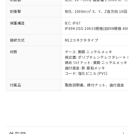
*中国RoHS10物質の基準値 (GB/T26572)：
国政府の輸出許可(または役務取引許
号
覧された時点での実際の在庫および標
ミウム(Cd) 100ppm以下、
Pb(鉛) :1000ppm、 Hg(水銀) : 1000ppm、 Cd(カドミウ
可)を取得するなどの必要な手続きを
六価クロム(Cr(Ⅵ)) 1000ppm以下、ポリ臭化ビフェニル
ム) : 100ppm、
準価格とは異なる場合があることをご
2
耐衝撃
耐久: 1000m/s
X、Y、Z各方向 10回
類(PBB) 1000ppm以下、ポリ臭化ジフェニルエーテル類
Cr(Ⅵ)(六価クロム) : 1000ppm、 PBBs(ポリ臭化ビフェ
とります。
了承ください。
(PBDE) 1000ppm以下、フタル酸ビス(2-エチルヘキシ
○
一定数以上の在庫あり
ニル類) : 1000ppm、 PBDEs(ポリ臭化ジフェニルエーテ
当社は規制貨物を破棄する場合は、完
ル) (DEHP)(別名：DOP) 1000ppm以下、フタル酸ブチ
正式な納期状況および標準価格はお客
ル類) : 1000ppm、
保護構造
IEC: IP67
ルベンジル（BBP） 1000ppm以下、フタル酸ジブチル
全に破砕するなど、違法に輸出されな
DBP(フタル酸ジブチル) : 1000ppm、 DIBP(フタル酸ジ
IP69K (ISO 20653規格(旧DIN規格 40050 
様のお取引先、またはお客様担当のオ
（DBP） 1000ppm以下、フタル酸ジイソブチル
イソブチル) : 1000ppm、 BBP(フタル酸ブチルベンジ
△
一定数には満たないが在庫あり
いよう必要な手段を講じます。
ムロン制御機器販売店・当社販売員に
(DIBP) 1000ppm以下
ル) : 1000ppm、
当社は貴社製品を、核兵器、ミサイ
但し、RoHS指令で産業用監視および制御機器に対する
接続方式
M12コネクタタイプ
DEHP(フタル酸ビス(2-エチルヘキシル)) : 1000ppm
ご相談ください。
適用除外項目は除く。
ル、化学兵器、生物兵器またはその他
－
在庫なし(最新の在庫状況につ
オムロン制御機器販売店や当社販売拠
フタル酸エステル類の４物質については閾値を超える意
材質
ケース: 黄銅 ニッケルメッキ
武器並びにこれらの製造装置等に一切
いては、お客様のお取引先、ま
図的な使用がないことを確認しています。
点は「
販売ネットワーク
」をご確認
検出面: ポリブチレンテレフタレート (PB
※2 環境保護使用期限
使用いたしません。
たはお客様担当のオムロン制御
ください。
締めつけナット: 黄銅 ニッケルメッキ
当社は、貴社製品を第三者に販売する
機器販売店・当社販売員にご確
在庫状況および標準価格結果を当社の
歯付座金: 鉄 亜鉛メッキ
※2 対応予定月
「ｅ」：有害物質（10物質）のすべてが基
場合は、上記1、2および3の内容を当
認ください)
事前の承諾なく第三者に漏洩または開
コード: 塩化ビニル (PVC)
準値以下であることを示します。
該第三者に通知します。また当社は、
示しないようお願いします。
部品在庫の切り替え状況などにより、予定
「10」：通常の使用状況下において有害物
販売先および販売に係わる関係者が違
付属品
取扱説明書、締付ナット、歯付座金
マイパーツ機能（部品リスト作成サー
空
受注生産機種、また在庫状況の
月が前後することがあります。
質が外部に漏えいし、環境に深刻な影響を
法に輸出するおそれがある場合は、取
ビス）をご利用いただくには、I-Web
白
情報を公開していない機種
及ぼさない年数を意味します。
り引きをいたしません。
メンバーズにご登録されている必要が
「－」：未確認です。当社販売部門へお問
あります。
い合わせください。
お客様が当ウェブサイト上で当社にご
※3 非含有証明書ダウンロード
登録された部品リストについて、当社
および当社の共同利用者が、当社の製
下記の非含有証明書をダウンロードするこ
品・サービスに関するお客様との取
とができます。