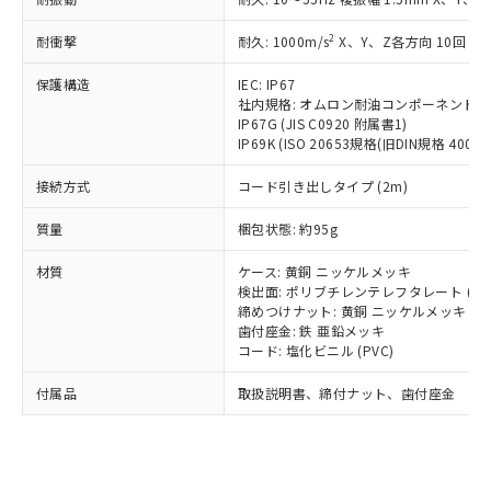
（以下｢規制貨物等」という）を輸出
記載している更新日時点での社内デー
*EU RoHS指令（10物質）：
または国外への提供する場合は、日本
記
タに基づき作成されるものであり、閲
説明
鉛(Pb) 1000ppm以下、 水銀(Hg) 1000ppm以下、 カド
2
耐衝撃
耐久: 1000m/s
X、Y、Z各方向 10回
*中国RoHS10物質の基準値 (GB/T26572)：
国政府の輸出許可(または役務取引許
号
覧された時点での実際の在庫および標
ミウム(Cd) 100ppm以下、
Pb(鉛) :1000ppm、 Hg(水銀) : 1000ppm、 Cd(カドミウ
可)を取得するなどの必要な手続きを
六価クロム(Cr(Ⅵ)) 1000ppm以下、ポリ臭化ビフェニル
ム) : 100ppm、
準価格とは異なる場合があることをご
保護構造
IEC: IP67
類(PBB) 1000ppm以下、ポリ臭化ジフェニルエーテル類
Cr(Ⅵ)(六価クロム) : 1000ppm、 PBBs(ポリ臭化ビフェ
とります。
了承ください。
社内規格: オムロン耐油コンポーネント評
(PBDE) 1000ppm以下、フタル酸ビス(2-エチルヘキシ
○
一定数以上の在庫あり
ニル類) : 1000ppm、 PBDEs(ポリ臭化ジフェニルエーテ
当社は規制貨物を破棄する場合は、完
ル) (DEHP)(別名：DOP) 1000ppm以下、フタル酸ブチ
正式な納期状況および標準価格はお客
IP67G (JIS C0920 附属書1)
ル類) : 1000ppm、
ルベンジル（BBP） 1000ppm以下、フタル酸ジブチル
全に破砕するなど、違法に輸出されな
DBP(フタル酸ジブチル) : 1000ppm、 DIBP(フタル酸ジ
IP69K (ISO 20653規格(旧DIN規格 40050 
様のお取引先、またはお客様担当のオ
（DBP） 1000ppm以下、フタル酸ジイソブチル
イソブチル) : 1000ppm、 BBP(フタル酸ブチルベンジ
△
一定数には満たないが在庫あり
いよう必要な手段を講じます。
ムロン制御機器販売店・当社販売員に
(DIBP) 1000ppm以下
ル) : 1000ppm、
接続方式
当社は貴社製品を、核兵器、ミサイ
コード引き出しタイプ (2m)
但し、RoHS指令で産業用監視および制御機器に対する
DEHP(フタル酸ビス(2-エチルヘキシル)) : 1000ppm
ご相談ください。
適用除外項目は除く。
ル、化学兵器、生物兵器またはその他
－
在庫なし(最新の在庫状況につ
オムロン制御機器販売店や当社販売拠
フタル酸エステル類の４物質については閾値を超える意
質量
梱包状態: 約95g
武器並びにこれらの製造装置等に一切
いては、お客様のお取引先、ま
図的な使用がないことを確認しています。
点は「
販売ネットワーク
」をご確認
※2 環境保護使用期限
使用いたしません。
たはお客様担当のオムロン制御
ください。
材質
ケース: 黄銅 ニッケルメッキ
当社は、貴社製品を第三者に販売する
機器販売店・当社販売員にご確
在庫状況および標準価格結果を当社の
検出面: ポリブチレンテレフタレート (PB
※2 対応予定月
「ｅ」：有害物質（10物質）のすべてが基
場合は、上記1、2および3の内容を当
認ください)
事前の承諾なく第三者に漏洩または開
締めつけナット: 黄銅 ニッケルメッキ
準値以下であることを示します。
該第三者に通知します。また当社は、
示しないようお願いします。
歯付座金: 鉄 亜鉛メッキ
部品在庫の切り替え状況などにより、予定
「10」：通常の使用状況下において有害物
販売先および販売に係わる関係者が違
コード: 塩化ビニル (PVC)
マイパーツ機能（部品リスト作成サー
空
受注生産機種、また在庫状況の
月が前後することがあります。
質が外部に漏えいし、環境に深刻な影響を
法に輸出するおそれがある場合は、取
ビス）をご利用いただくには、I-Web
白
情報を公開していない機種
及ぼさない年数を意味します。
付属品
り引きをいたしません。
取扱説明書、締付ナット、歯付座金
メンバーズにご登録されている必要が
「－」：未確認です。当社販売部門へお問
あります。
い合わせください。
お客様が当ウェブサイト上で当社にご
※3 非含有証明書ダウンロード
登録された部品リストについて、当社