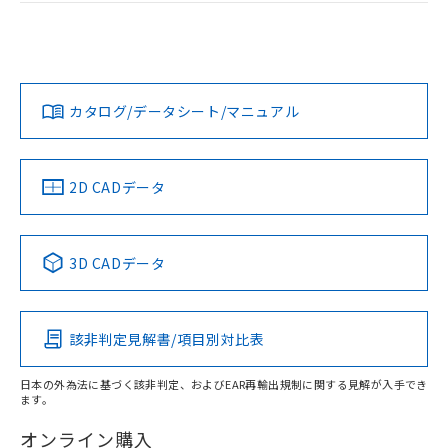
ログイン/会員登録
EU RoHS
注意事項・凡例
UL認証
CSA認証
CEマーキング
L: 0mm以上、φd: 18mm以上、D: 0mm以上、m: 12mm以
上、n: 18mm以上
Yes
Yes
Yes
金属埋め込み
対応状況
対応予定月
※1
※2
ダウンロードデータをご利用いただく前に、以下を必ずお読
タイムチャート
みください。
カタログ/データシート/マニュアル
対応済み
ソフトウェアの使用条件
LR型式承認
DNV型式承認
BV型式承認
KR型式承
（イギリス
（ノルウェー
（フランス
（韓国
船舶規格）
船舶規格）
船舶規格）
船舶規格
中国 RoHS
注意事項・凡例
2D CADデータ
No
No
No
No
l: 2.4mm以上、φd: 18mm以上、D: 2.4mm以上、m: 12mm
以上、n: 18mm以上
中国 RoHS表
※1 ※2
検出領域
3D CADデータ
この製品の規格認証/適合状況ページへ
Pb
Hg
Cd
Cr(VI)
その他の認証はこちらのページからご検索ください
該非判定見解書/項目別対比表
X
O
O
O
日本の外為法に基づく該非判定、およびEAR再輸出規制に関する見解が入手でき
ます。
"対応済み"や非含有の記載がされた商品であっても、流通
在庫等で未対応品が混在する可能性があります。
オンライン購入