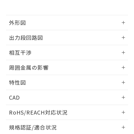
および当社の共同利用者が、当社の製
下記の非含有証明書をダウンロードするこ
品・サービスに関するお客様との取
とができます。
合意する
キャンセル
引・商談に必要な範囲で利用すること
をご了承ください。
外形図
EU RoHS指令（10物質）の非含有証明書
※当社の共同利用者とは、
"個人情報
51物質の非含有証明書（当社基準）
の共同利用に関して"
の「1.共同利
情報更新：2025/09/04
※本証明書は発行日時点で非含有を証明す
出力段回路図
用者の範囲」に記載されている法人を
るもので、過去に遡って非含有を証明する
指します。
外形図
情報更新：2025/09/04
ものではありません。
相互干渉
また、RoHS指令のフタル酸エステル類４
物質の対応では、対応完了までの期間は出
出力段回路図
情報更新：2025/09/04
周囲金属の影響
荷製品に未対応品が混在することから備考
欄に対応日を記載しておりました。
相互干渉
情報更新：2025/09/04
既に当社にて対応品への在庫切替を完了
特性図
していることから、特段のことがない限
周囲金属の影響
り、2022年1月12日より割愛しておりま
情報更新：2025/09/04
CAD
す。
検出物体の大きさと材質による影響
ログイン/会員登録いただくと、CADデータをダウンロー
RoHS/REACH対応状況
ドすることができます。
情報更新：2026/7/29
A: 30mm以上、B: 20mm以上
規格認証/適合状況