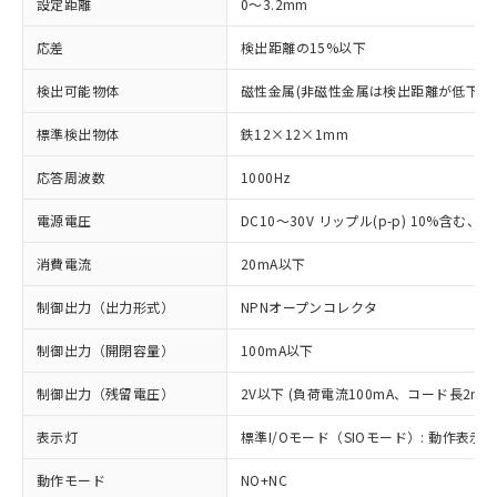
設定距離
0～3.2mm
応差
検出距離の15%以下
検出可能物体
磁性金属(非磁性金属は検出距離が低下し
標準検出物体
鉄12×12×1mm
応答周波数
1000Hz
電源電圧
DC10～30V リップル(p-p) 10%含む、Cla
消費電流
20mA以下
制御出力（出力形式）
NPNオープンコレクタ
制御出力（開閉容量）
100mA以下
制御出力（残留電圧）
2V以下 (負荷電流100mA、コード長2m時
表示灯
標準I/Oモード（SIOモード）: 動作表示灯
動作モード
NO+NC