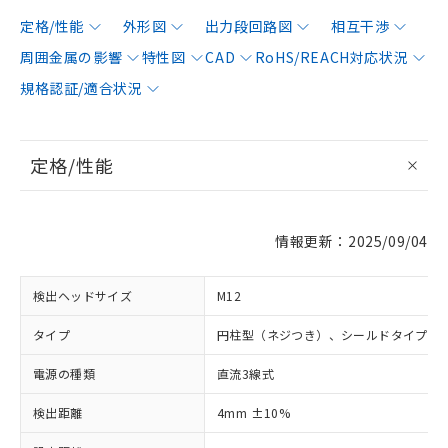
定格/性能
外形図
出力段回路図
相互干渉
周囲金属の影響
特性図
CAD
RoHS/REACH対応状況
規格認証/適合状況
定格/性能
情報更新：2025/09/04
検出ヘッドサイズ
M12
タイプ
円柱型（ネジつき）、シールドタイプ
電源の種類
直流3線式
検出距離
4mm ±10%