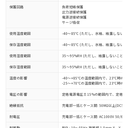
保護回路
負荷短絡保護
出力逆接続保護
※1 対応状況
電源逆接続保護
サージ吸収
対応済み：EU RoHS指令（10物質）の
非含有に対応した製品が提供可能な商品で
使用温度範囲
-40～85℃ (ただし、氷結、結露しないこ
す。
対応予定：EU RoHS指令（10物質）の非含
保存温度範囲
-40～85℃ (ただし、氷結、結露しないこ
ご利用条件
有に対応した製品に切り替える予定のある
商品です。
使用湿度範囲
35～95%RH (ただし、結露しないこと)
対応予定なし：EU RoHS指令（10物質）の
以下の条件をお読みいただき、同意のうえ
保存湿度範囲
35～95%RH (ただし、結露しないこと)
非含有に非対応の商品で、対応品を出す予
ご利用ください。
定はありません。
温度の影響
-40～+85℃の温度範囲内で、23℃時の
調査・確認中：EU RoHS指令（10物質）の
本サービスは、当社制御機器事業取扱
-25～+70℃の温度範囲内で、23℃時の
※1 中国RoHS○×表
非含有の対応状況を調査中または確認中の
商品の当社在庫状況および標準価格
商品です。
電圧の影響
(税抜)を提供させていただくもので
定格電源電圧±15%の範囲内で、定格電
「○」：最大均質材料含有率が中国RoHSの
非該当品：ライセンス料など無形物で、有
す。
基準値以下であることを示します。
害物質有無と関係のない商品です。
絶縁抵抗
充電部一括とケース間: 50MΩ以上(DC50
当社制御機器事業取扱商品の中には、
「×」：最大均質材料含有率が中国RoHSの
仕入先様の事情により、非含有部品として
本サービスの対象外となる商品もある
基準値を超えていることを示します。
いたものが、含有品と判明した場合などや
耐電圧
当社は、これら貴社製品のうち、外国
充電部一括とケース間: AC1000V 50/60Hz
ことをご了承ください。
「－」：未確認です。当社販売部門へお問
むを得ず変更することがあります。
為替および外国貿易法に定める商品
在庫状況および標準価格照会結果は、
い合わせください。
耐振動
耐久: 10～55Hz 複振幅 1.5mm X、Y、Z