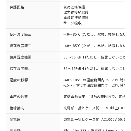
保護回路
負荷短絡保護
※1 対応状況
出力逆接続保護
電源逆接続保護
対応済み：EU RoHS指令（10物質）の
サージ吸収
非含有に対応した製品が提供可能な商品で
す。
使用温度範囲
-40～85℃ (ただし、氷結、結露しないこ
対応予定：EU RoHS指令（10物質）の非含
ご利用条件
有に対応した製品に切り替える予定のある
保存温度範囲
-40～85℃ (ただし、氷結、結露しないこ
商品です。
使用湿度範囲
35～95%RH (ただし、結露しないこと)
対応予定なし：EU RoHS指令（10物質）の
以下の条件をお読みいただき、同意のうえ
非含有に非対応の商品で、対応品を出す予
ご利用ください。
保存湿度範囲
35～95%RH (ただし、結露しないこと)
定はありません。
調査・確認中：EU RoHS指令（10物質）の
本サービスは、当社制御機器事業取扱
温度の影響
-40～+85℃の温度範囲内で、23℃時の
※1 中国RoHS○×表
非含有の対応状況を調査中または確認中の
商品の当社在庫状況および標準価格
-25～+70℃の温度範囲内で、23℃時の
商品です。
(税抜)を提供させていただくもので
「○」：最大均質材料含有率が中国RoHSの
非該当品：ライセンス料など無形物で、有
電圧の影響
定格電源電圧±15%の範囲内で、定格電
す。
基準値以下であることを示します。
害物質有無と関係のない商品です。
当社制御機器事業取扱商品の中には、
「×」：最大均質材料含有率が中国RoHSの
仕入先様の事情により、非含有部品として
絶縁抵抗
充電部一括とケース間: 50MΩ以上(DC50
本サービスの対象外となる商品もある
基準値を超えていることを示します。
いたものが、含有品と判明した場合などや
当社は、これら貴社製品のうち、外国
ことをご了承ください。
「－」：未確認です。当社販売部門へお問
むを得ず変更することがあります。
耐電圧
充電部一括とケース間: AC1000V 50/60Hz
為替および外国貿易法に定める商品
在庫状況および標準価格照会結果は、
い合わせください。
（以下｢規制貨物等」という）を輸出
記載している更新日時点での社内デー
耐振動
耐久: 10～55Hz 複振幅 1.5mm X、Y、Z