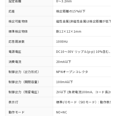
設定距離
0～3.2mm
応差
検出距離の15%以下
検出可能物体
磁性金属(非磁性金属は検出距離が低下し
標準検出物体
鉄12×12×1mm
応答周波数
1000Hz
電源電圧
DC10～30V リップル(p-p) 10%含む、Cla
消費電流
20mA以下
制御出力（出力形式）
NPNオープンコレクタ
制御出力（開閉容量）
100mA以下
制御出力（残留電圧）
2V以下 (負荷電流100mA、コード長2m時
表示灯
標準I/Oモード（SIOモード）: 動作表示灯
動作モード
NO+NC