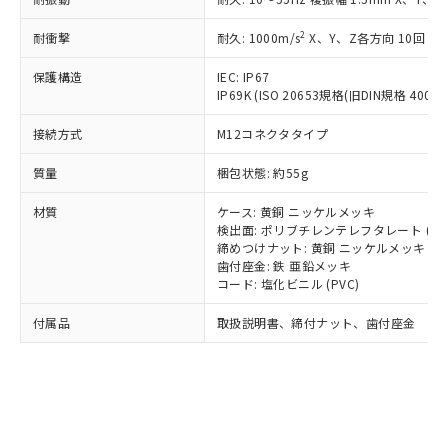
*EU RoHS指令（10物質）：
または国外への提供する場合は、日本
記
タに基づき作成されるものであり、閲
説明
鉛(Pb) 1000ppm以下、 水銀(Hg) 1000ppm以下、 カド
*中国RoHS10物質の基準値 (GB/T26572)：
国政府の輸出許可(または役務取引許
号
覧された時点での実際の在庫および標
ミウム(Cd) 100ppm以下、
Pb(鉛) :1000ppm、 Hg(水銀) : 1000ppm、 Cd(カドミウ
2
耐衝撃
耐久: 1000m/s
X、Y、Z各方向 10回
可)を取得するなどの必要な手続きを
六価クロム(Cr(Ⅵ)) 1000ppm以下、ポリ臭化ビフェニル
ム) : 100ppm、
準価格とは異なる場合があることをご
類(PBB) 1000ppm以下、ポリ臭化ジフェニルエーテル類
Cr(Ⅵ)(六価クロム) : 1000ppm、 PBBs(ポリ臭化ビフェ
とります。
了承ください。
保護構造
IEC: IP67
(PBDE) 1000ppm以下、フタル酸ビス(2-エチルヘキシ
○
一定数以上の在庫あり
ニル類) : 1000ppm、 PBDEs(ポリ臭化ジフェニルエーテ
当社は規制貨物を破棄する場合は、完
ル) (DEHP)(別名：DOP) 1000ppm以下、フタル酸ブチ
正式な納期状況および標準価格はお客
IP69K (ISO 20653規格(旧DIN規格 40050 
ル類) : 1000ppm、
ルベンジル（BBP） 1000ppm以下、フタル酸ジブチル
全に破砕するなど、違法に輸出されな
DBP(フタル酸ジブチル) : 1000ppm、 DIBP(フタル酸ジ
様のお取引先、またはお客様担当のオ
（DBP） 1000ppm以下、フタル酸ジイソブチル
イソブチル) : 1000ppm、 BBP(フタル酸ブチルベンジ
△
一定数には満たないが在庫あり
いよう必要な手段を講じます。
接続方式
M12コネクタタイプ
ムロン制御機器販売店・当社販売員に
(DIBP) 1000ppm以下
ル) : 1000ppm、
当社は貴社製品を、核兵器、ミサイ
但し、RoHS指令で産業用監視および制御機器に対する
DEHP(フタル酸ビス(2-エチルヘキシル)) : 1000ppm
ご相談ください。
適用除外項目は除く。
質量
ル、化学兵器、生物兵器またはその他
梱包状態: 約55g
－
在庫なし(最新の在庫状況につ
オムロン制御機器販売店や当社販売拠
フタル酸エステル類の４物質については閾値を超える意
武器並びにこれらの製造装置等に一切
いては、お客様のお取引先、ま
図的な使用がないことを確認しています。
点は「
販売ネットワーク
」をご確認
※2 環境保護使用期限
材質
ケース: 黄銅 ニッケルメッキ
使用いたしません。
たはお客様担当のオムロン制御
ください。
検出面: ポリブチレンテレフタレート (PB
当社は、貴社製品を第三者に販売する
機器販売店・当社販売員にご確
在庫状況および標準価格結果を当社の
締めつけナット: 黄銅 ニッケルメッキ
※2 対応予定月
「ｅ」：有害物質（10物質）のすべてが基
場合は、上記1、2および3の内容を当
認ください)
事前の承諾なく第三者に漏洩または開
歯付座金: 鉄 亜鉛メッキ
準値以下であることを示します。
該第三者に通知します。また当社は、
示しないようお願いします。
コード: 塩化ビニル (PVC)
部品在庫の切り替え状況などにより、予定
「10」：通常の使用状況下において有害物
販売先および販売に係わる関係者が違
マイパーツ機能（部品リスト作成サー
空
受注生産機種、また在庫状況の
月が前後することがあります。
質が外部に漏えいし、環境に深刻な影響を
法に輸出するおそれがある場合は、取
付属品
取扱説明書、締付ナット、歯付座金
ビス）をご利用いただくには、I-Web
白
情報を公開していない機種
及ぼさない年数を意味します。
り引きをいたしません。
メンバーズにご登録されている必要が
「－」：未確認です。当社販売部門へお問
あります。
い合わせください。
お客様が当ウェブサイト上で当社にご
※3 非含有証明書ダウンロード
登録された部品リストについて、当社
および当社の共同利用者が、当社の製
下記の非含有証明書をダウンロードするこ