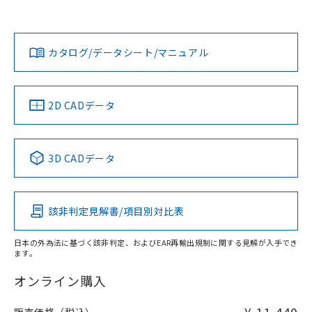
上、n: 18mm以上
Yes
Yes
Yes
金属埋め込み
対応状況
対応予定月
※1
※2
ダウンロードデータをご利用いただく前に、以下を必ずお読
タイムチャート
みください。
カタログ/データシート/マニュアル
対応済み
ソフトウェアの使用条件
LR型式承認
DNV型式承認
BV型式承認
KR型式承
（イギリス
（ノルウェー
（フランス
（韓国
船舶規格）
船舶規格）
船舶規格）
船舶規格
中国 RoHS
注意事項・凡例
2D CADデータ
No
No
No
No
l: 2.4mm以上、φd: 18mm以上、D: 2.4mm以上、m: 12mm
以上、n: 18mm以上
中国 RoHS表
※1 ※2
検出領域
3D CADデータ
この製品の規格認証/適合状況ページへ
Pb
Hg
Cd
Cr(VI)
その他の認証はこちらのページからご検索ください
該非判定見解書/項目別対比表
X
O
O
O
日本の外為法に基づく該非判定、およびEAR再輸出規制に関する見解が入手でき
ます。
"対応済み"や非含有の記載がされた商品であっても、流通
在庫等で未対応品が混在する可能性があります。
オンライン購入
非含有品が必要な際は、弊社営業部門もしくは販売店へお
問い合わせください。