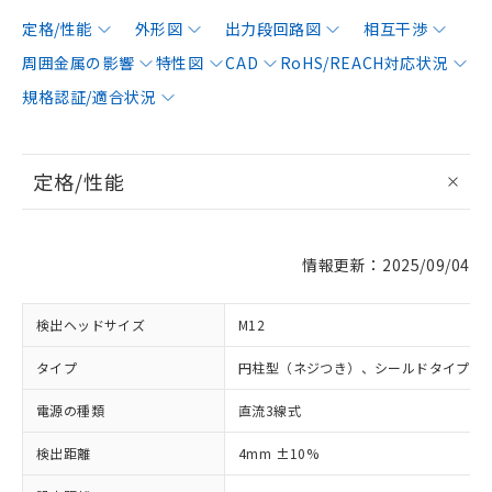
定格/性能
外形図
出力段回路図
相互干渉
周囲金属の影響
特性図
CAD
RoHS/REACH対応状況
規格認証/適合状況
定格/性能
情報更新：2025/09/04
検出ヘッドサイズ
M12
タイプ
円柱型（ネジつき）、シールドタイプ
電源の種類
直流3線式
検出距離
4mm ±10%