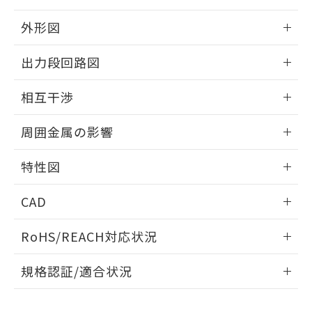
品・サービスに関するお客様との取
とができます。
合意する
キャンセル
引・商談に必要な範囲で利用すること
外形図
をご了承ください。
EU RoHS指令（10物質）の非含有証明書
※当社の共同利用者とは、
"個人情報
情報更新：2025/09/04
51物質の非含有証明書（当社基準）
出力段回路図
の共同利用に関して"
の「1.共同利
※本証明書は発行日時点で非含有を証明す
用者の範囲」に記載されている法人を
外形図
るもので、過去に遡って非含有を証明する
情報更新：2025/09/04
指します。
相互干渉
ものではありません。
また、RoHS指令のフタル酸エステル類４
出力段回路図
情報更新：2025/09/04
周囲金属の影響
物質の対応では、対応完了までの期間は出
荷製品に未対応品が混在することから備考
相互干渉
情報更新：2025/09/04
欄に対応日を記載しておりました。
特性図
既に当社にて対応品への在庫切替を完了
周囲金属の影響
していることから、特段のことがない限
情報更新：2025/09/04
CAD
り、2022年1月12日より割愛しておりま
す。
検出物体の大きさと材質による影響
ログイン/会員登録いただくと、CADデータをダウンロー
RoHS/REACH対応状況
ドすることができます。
情報更新：2026/7/29
A: 30mm以上、B: 20mm以上
規格認証/適合状況
ログイン/会員登録
EU RoHS
注意事項・凡例
UL認証
CSA認証
CEマーキング
L: 0mm以上、φd: 18mm以上、D: 0mm以上、m: 12mm以