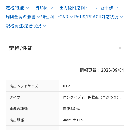
定格/性能
外形図
出力段回路図
相互干渉
周囲金属の影響
特性図
CAD
RoHS/REACH対応状況
規格認証/適合状況
定格/性能
情報更新：2025/09/04
検出ヘッドサイズ
M12
タイプ
ロングボディ、円柱型（ネジつき）、シ
電源の種類
直流3線式
検出距離
4mm ±10%