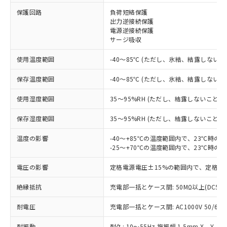
※1 対応状況
保護回路
負荷短絡保護
出力逆接続保護
対応済み：EU RoHS指令（10物質）の
電源逆接続保護
非含有に対応した製品が提供可能な商品で
サージ吸収
す。
対応予定：EU RoHS指令（10物質）の非含
使用温度範囲
-40～85℃ (ただし、氷結、結露しないこ
ご利用条件
有に対応した製品に切り替える予定のある
保存温度範囲
-40～85℃ (ただし、氷結、結露しないこ
商品です。
対応予定なし：EU RoHS指令（10物質）の
以下の条件をお読みいただき、同意のうえ
使用湿度範囲
35～95%RH (ただし、結露しないこと)
非含有に非対応の商品で、対応品を出す予
ご利用ください。
定はありません。
保存湿度範囲
35～95%RH (ただし、結露しないこと)
調査・確認中：EU RoHS指令（10物質）の
本サービスは、当社制御機器事業取扱
※1 中国RoHS○×表
非含有の対応状況を調査中または確認中の
商品の当社在庫状況および標準価格
温度の影響
-40～+85℃の温度範囲内で、23℃時の
商品です。
-25～+70℃の温度範囲内で、23℃時の
(税抜)を提供させていただくもので
「○」：最大均質材料含有率が中国RoHSの
非該当品：ライセンス料など無形物で、有
す。
基準値以下であることを示します。
害物質有無と関係のない商品です。
電圧の影響
定格電源電圧±15%の範囲内で、定格電
当社制御機器事業取扱商品の中には、
「×」：最大均質材料含有率が中国RoHSの
仕入先様の事情により、非含有部品として
本サービスの対象外となる商品もある
基準値を超えていることを示します。
いたものが、含有品と判明した場合などや
絶縁抵抗
充電部一括とケース間: 50MΩ以上(DC50
当社は、これら貴社製品のうち、外国
ことをご了承ください。
「－」：未確認です。当社販売部門へお問
むを得ず変更することがあります。
為替および外国貿易法に定める商品
在庫状況および標準価格照会結果は、
い合わせください。
耐電圧
充電部一括とケース間: AC1000V 50/60Hz
（以下｢規制貨物等」という）を輸出
記載している更新日時点での社内デー
*EU RoHS指令（10物質）：
または国外への提供する場合は、日本
記
タに基づき作成されるものであり、閲
説明
鉛(Pb) 1000ppm以下、 水銀(Hg) 1000ppm以下、 カド
耐振動
耐久: 10～55Hz 複振幅 1.5mm X、Y、Z