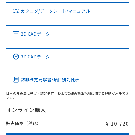
ダウンロードデータをご利用いただく前に、以下を必ずお読
タイムチャート
みください。
カタログ/データシート/マニュアル
対応済み
ソフトウェアの使用条件
LR型式承認
DNV型式承認
BV型式承認
KR型式承
（イギリス
（ノルウェー
（フランス
（韓国
船舶規格）
船舶規格）
船舶規格）
船舶規格
中国 RoHS
注意事項・凡例
2D CADデータ
No
No
No
No
l: 2.4mm以上、φd: 18mm以上、D: 2.4mm以上、m: 12mm
以上、n: 18mm以上
中国 RoHS表
※1 ※2
検出領域
3D CADデータ
この製品の規格認証/適合状況ページへ
Pb
Hg
Cd
Cr(VI)
その他の認証はこちらのページからご検索ください
該非判定見解書/項目別対比表
X
O
O
O
日本の外為法に基づく該非判定、およびEAR再輸出規制に関する見解が入手でき
ます。
"対応済み"や非含有の記載がされた商品であっても、流通
在庫等で未対応品が混在する可能性があります。
オンライン購入
非含有品が必要な際は、弊社営業部門もしくは販売店へお
問い合わせください。
¥ 10,720
販売価格（税込）