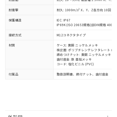
*中国RoHS10物質の基準値 (GB/T26572)：
国政府の輸出許可(または役務取引許
号
覧された時点での実際の在庫および標
ミウム(Cd) 100ppm以下、
Pb(鉛) :1000ppm、 Hg(水銀) : 1000ppm、 Cd(カドミウ
可)を取得するなどの必要な手続きを
六価クロム(Cr(Ⅵ)) 1000ppm以下、ポリ臭化ビフェニル
ム) : 100ppm、
準価格とは異なる場合があることをご
2
耐衝撃
耐久: 1000m/s
X、Y、Z各方向 10回
類(PBB) 1000ppm以下、ポリ臭化ジフェニルエーテル類
Cr(Ⅵ)(六価クロム) : 1000ppm、 PBBs(ポリ臭化ビフェ
とります。
了承ください。
(PBDE) 1000ppm以下、フタル酸ビス(2-エチルヘキシ
○
一定数以上の在庫あり
ニル類) : 1000ppm、 PBDEs(ポリ臭化ジフェニルエーテ
当社は規制貨物を破棄する場合は、完
ル) (DEHP)(別名：DOP) 1000ppm以下、フタル酸ブチ
正式な納期状況および標準価格はお客
ル類) : 1000ppm、
保護構造
IEC: IP67
ルベンジル（BBP） 1000ppm以下、フタル酸ジブチル
全に破砕するなど、違法に輸出されな
DBP(フタル酸ジブチル) : 1000ppm、 DIBP(フタル酸ジ
IP69K (ISO 20653規格(旧DIN規格 40050 
様のお取引先、またはお客様担当のオ
（DBP） 1000ppm以下、フタル酸ジイソブチル
イソブチル) : 1000ppm、 BBP(フタル酸ブチルベンジ
△
一定数には満たないが在庫あり
いよう必要な手段を講じます。
ムロン制御機器販売店・当社販売員に
(DIBP) 1000ppm以下
ル) : 1000ppm、
当社は貴社製品を、核兵器、ミサイ
但し、RoHS指令で産業用監視および制御機器に対する
接続方式
M12コネクタタイプ
DEHP(フタル酸ビス(2-エチルヘキシル)) : 1000ppm
ご相談ください。
適用除外項目は除く。
ル、化学兵器、生物兵器またはその他
－
在庫なし(最新の在庫状況につ
オムロン制御機器販売店や当社販売拠
フタル酸エステル類の４物質については閾値を超える意
材質
ケース: 黄銅 ニッケルメッキ
武器並びにこれらの製造装置等に一切
いては、お客様のお取引先、ま
図的な使用がないことを確認しています。
点は「
販売ネットワーク
」をご確認
検出面: ポリブチレンテレフタレート (PB
※2 環境保護使用期限
使用いたしません。
たはお客様担当のオムロン制御
ください。
締めつけナット: 黄銅 ニッケルメッキ
当社は、貴社製品を第三者に販売する
機器販売店・当社販売員にご確
在庫状況および標準価格結果を当社の
歯付座金: 鉄 亜鉛メッキ
※2 対応予定月
「ｅ」：有害物質（10物質）のすべてが基
場合は、上記1、2および3の内容を当
認ください)
事前の承諾なく第三者に漏洩または開
コード: 塩化ビニル (PVC)
準値以下であることを示します。
該第三者に通知します。また当社は、
示しないようお願いします。
部品在庫の切り替え状況などにより、予定
「10」：通常の使用状況下において有害物
販売先および販売に係わる関係者が違
付属品
取扱説明書、締付ナット、歯付座金
マイパーツ機能（部品リスト作成サー
空
受注生産機種、また在庫状況の
月が前後することがあります。
質が外部に漏えいし、環境に深刻な影響を
法に輸出するおそれがある場合は、取
ビス）をご利用いただくには、I-Web
白
情報を公開していない機種
及ぼさない年数を意味します。
り引きをいたしません。
メンバーズにご登録されている必要が
「－」：未確認です。当社販売部門へお問
あります。
い合わせください。
お客様が当ウェブサイト上で当社にご
※3 非含有証明書ダウンロード
登録された部品リストについて、当社
および当社の共同利用者が、当社の製
下記の非含有証明書をダウンロードするこ
品・サービスに関するお客様との取
とができます。