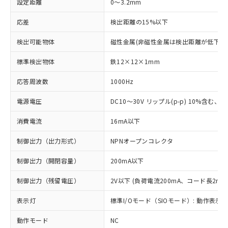
設定距離
0～3.2mm
応差
検出距離の15%以下
検出可能物体
磁性金属(非磁性金属は検出距離が低下し
標準検出物体
鉄12×12×1mm
応答周波数
1000Hz
電源電圧
DC10～30V リップル(p-p) 10%含む、Cla
消費電流
16mA以下
制御出力（出力形式）
NPNオープンコレクタ
制御出力（開閉容量）
200mA以下
制御出力（残留電圧）
2V以下 (負荷電流200mA、コード長2m時
表示灯
標準I/Oモード（SIOモード）: 動作表示灯
動作モード
NC