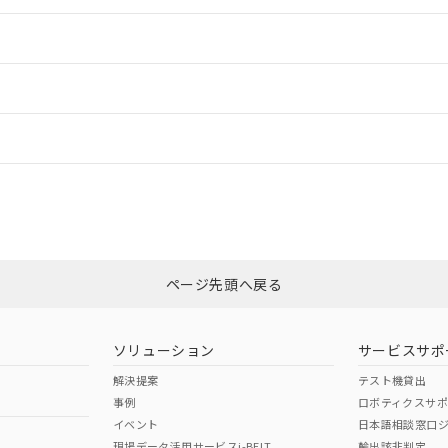
情報更新：2
ードすることができます。
情報更新：
ログイン/会員登録
CCC認証
電波法
上、n: 20mm以上
みください。
N/A
N/A
非含有証明書
※3
ページ先頭へ戻る
ダウンロードはこちら
型式承認
NK型式承認
ABS型式承認
韓国
（日本
（アメリカ
ソリューション
サービスサポ
舶規格）
船舶規格）
船舶規格）
解決提案
テスト機貸出
事例
ロボティクスサ
No
No
イベント
日本語相談窓口
、n: 20mm以上
現場データ活用サービスi-BELT
輸出該非判定