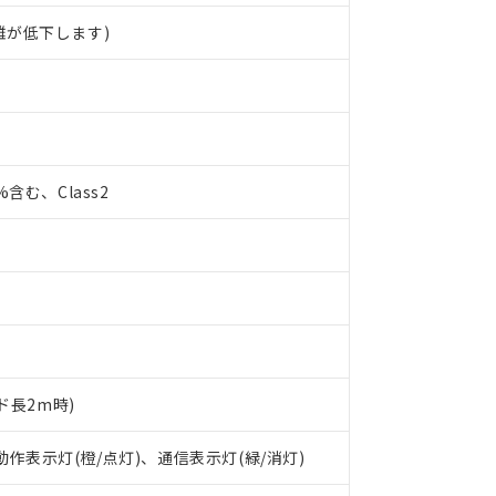
離が低下します)
0%含む、Class2
ド長2m時)
 RoHS指令（10物質）の非含有に対応した製品が提供可能な商品です
oHS指令（10物質）の非含有に対応した製品に切り替える予定のある
 動作表示灯(橙/点灯)、通信表示灯(緑/消灯)
 RoHS指令（10物質）の非含有に非対応の商品で、対応品を出す予
 RoHS指令（10物質）の非含有の対応状況を調査中または確認中の