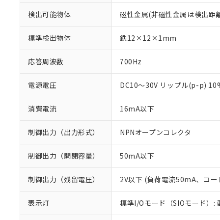
検出可能物体
磁性金属(非磁性金属は検出距
標準検出物体
鉄12×12×1mm
応答周波数
700Hz
電源電圧
DC10～30V リップル(p-p) 1
消費電流
16mA以下
制御出力（出力形式）
NPNオープンコレクタ
制御出力（開閉容量）
50mA以下
※1 対応状況
制御出力（残留電圧）
2V以下 (負荷電流50mA、コー
対応済み：EU
対応予定：EU R
表示灯
標準I/Oモード（SIOモード）:
対応予定なし：EU
調査・確認中：EU