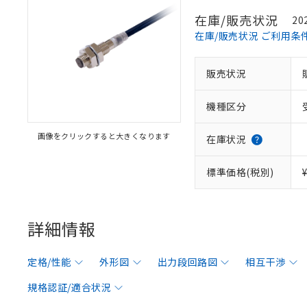
在庫/販売状況
20
在庫/販売状況 ご利用条
販売状況
機種区分
画像をクリックすると大きくなります
在庫状況
標準価格(税別)
詳細情報
定格/性能
外形図
出力段回路図
相互干渉
規格認証/適合状況