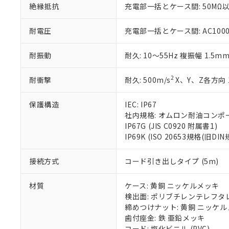
絶縁抵抗
充電部一括とケース間: 50MΩ以
いる法人を指
EU RoHS指令（
51物質の非含有証
※本証明書は発行
耐電圧
充電部一括とケース間: AC1000V 
また、RoHS指
混在することから
耐振動
耐久: 10～55Hz 複振幅 1.5m
既に当社にて対応
り割愛しておりま
2
耐衝撃
耐久: 500m/s
X、Y、Z各方向 
保護構造
IEC: IP67
社内規格: オムロン耐油コンポ
IP67G (JIS C0920 附属書1)
IP69K (ISO 20653規格(旧DIN
接続方式
コード引き出しタイプ (5m)
材質
ケース: 黄銅 ニッケルメッキ
検出面: ポリブチレンテレフタレー
締めつけナット: 黄銅 ニッケ
歯付座金: 鉄 亜鉛メッキ
コード: 塩化ビニル (PVC)