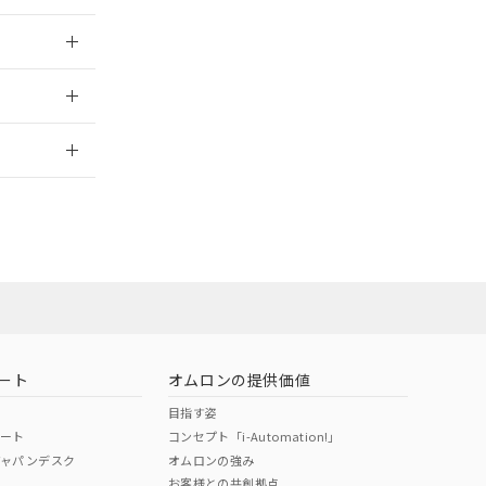
025/09/04
2026/7/29
ート
オムロンの提供価値
目指す姿
ポート
コンセプト「i-Automation!」
ジャパンデスク
オムロンの強み
お客様との共創拠点