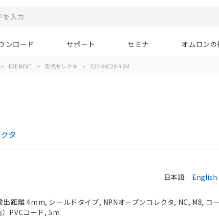
ウンロード
サポート
セミナ
オムロンの
>
E2E NEXT
>
形式セレクタ
>
E2E-X4C28-R 5M
レクタ
日本語
English
検出距離 4mm, シールドタイプ, NPNオープンコレクタ, NC, M8, 
）PVCコード, 5m