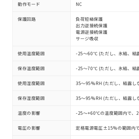
ご利用条件
動作モード
NC
非該当品：ライセ
※1 中国RoHS
仕入先様の事情に
保護回路
負荷短絡保護
があります。
以下の条件をお読
「○」：最大均質
出力逆接続保護
「×」：最大均質
電源逆接続保護
本サービスは
当社は、これ
*EU RoHS指令（10物
「－」：未確認で
鉛(Pb) 1000ppm以下、
サージ吸収
くものです。
う）を輸出ま
記
説明
六価クロム(Cr(Ⅵ)) 1
当社制御機器
などの必要な
フタル酸ビス(2-エチルヘ
号
*中国RoHS10物質の基準値 
ル（DBP） 1000ppm
在庫状況およ
当社は規制貨
使用温度範囲
-25～60℃ (ただし、氷結、
Pb(鉛) :1000ppm、 Hg
但し、RoHS指令で産
のであり、閲
ます。
Cr(Ⅵ)(六価クロム) : 
フタル酸エステル類の４
○
一定数以
DBP(フタル酸ジブチル) :
い。
当社は貴社製
保存温度範囲
-25～70℃ (ただし、氷結、
DEHP(フタル酸ビス(2-エ
正式な納期状
置等に一切使
当社販売員に
※2 対応予定月
△
一定数に
当社は、貴社
使用湿度範囲
35～95%RH (ただし、結露し
オムロン制御
また当社は、
※2 環境保護使
在庫状況およ
部品在庫の切り替
たしません。
－
在庫なし
す。
保存湿度範囲
35～95%RH (ただし、結露し
「ｅ」：有害物質
機器販売
マイパーツ機
「10」：通常の
ている必要が
味します。
温度の影響
-25～+60℃の温度範囲内で、
空
受注生産
お客様が当ウ
※3 非含有証明
「－」：未確認で
白
が、当社の製
電圧の影響
定格電源電圧±15%の範囲内
さい。
下記の非含有証明
※当社の共同