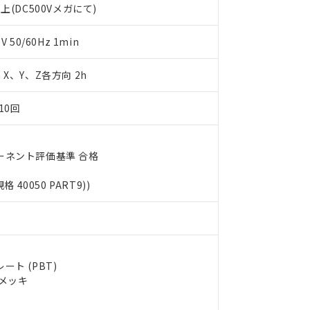
上(DC500Vメガにて)
します。
10物質）の非含有証明書
明書（当社基準）
日時点で非含有を証明するもので、過去に遡って非含有を証明するも
50/60Hz 1min
令のフタル酸エステル類４物質の対応では、対応完了までの期間は出
備考欄に対応日を記載しておりました。
m X、Y、Z各方向 2h
品への在庫切替を完了していることから、特段のことがない限り、20
す。
10回
ーネント評価基準 合格
規格 40050 PART9))
ト (PBT)
ルメッキ