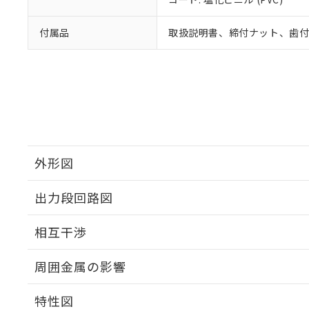
付属品
取扱説明書、締付ナット、歯
外形図
出力段回路図
外形図
相互干渉
出力段回路図
周囲金属の影響
相互干渉
特性図