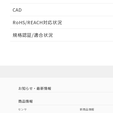
周囲金属の影響
CAD
検出物体の大きさと材質による影響
ログイン/会員登録いただくと、CADデータをダウンロ
RoHS/REACH対応状況
規格認証/適合状況
EU RoHS
注意事項・凡例
A: 40mm以上、B: 20mm以上
UL認証
CSA認証
CEマーキング
L: 3mm以上、φd: 30mm以上、D: 3mm以上、m: 12mm以
ダウンロードデータをご利用いただく前に、以下を必ずお読
Yes
Yes
Yes
対応状況
対応予定月
※1
※2
金属埋め込み
ソフトウェアの使用条件
対応済み
LR型式承認
DNV型式承認
BV型式承認
KR
（イギリス
（ノルウェー
（フランス
（
お知らせ・最新情報
中国 RoHS
注意事項・凡例
船舶規格）
船舶規格）
船舶規格）
船
商品情報
No
No
No
No
検出領域
中国 RoHS表
※1 ※2
センサ
新商品情報
l: 4mm以上、φd: 30mm以上、D: 4mm以上、m: 12mm以上