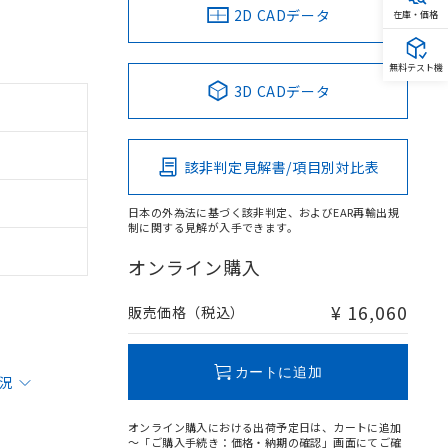
2D CADデータ
在庫・価格
無料テスト機
3D CADデータ
該非判定見解書/項目別対比表
日本の外為法に基づく該非判定、およびEAR再輸出規
制に関する見解が入手できます。
オンライン購入
¥ 16,060
販売価格（税込）
カートに追加
状況
オンライン購入における出荷予定日は、カートに追加
～「ご購入手続き：価格・納期の確認」画面にてご確