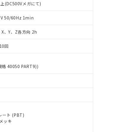
上(DC500Vメガにて)
します。
10物質）の非含有証明書
明書（当社基準）
日時点で非含有を証明するもので、過去に遡って非含有を証明するも
50/60Hz 1min
令のフタル酸エステル類４物質の対応では、対応完了までの期間は出
備考欄に対応日を記載しておりました。
m X、Y、Z各方向 2h
品への在庫切替を完了していることから、特段のことがない限り、20
す。
10回
規格 40050 PART9))
ト (PBT)
ルメッキ