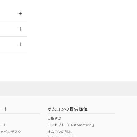
025/09/04
2026/7/29
ート
オムロンの提供価値
目指す姿
ポート
コンセプト「i-Automation!」
ジャパンデスク
オムロンの強み