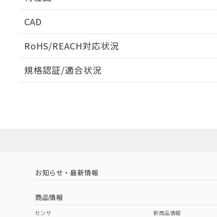
周囲金属の影響
CAD
検出物体の大きさと材質による影響
ログイン/会員登録いただくと、CADデータをダウンロ
RoHS/REACH対応状況
規格認証/適合状況
EU RoHS
注意事項・凡例
A: 40mm以上、B: 20mm以上
UL認証
CSA認証
CEマーキング
L: 3mm以上、φd: 30mm以上、D: 3mm以上、m: 12mm以
ダウンロードデータをご利用いただく前に、以下を必ずお読
No
No
Yes
対応状況
対応予定月
※1
※2
金属埋め込み
ソフトウェアの使用条件
対応済み
LR型式承認
DNV型式承認
BV型式承認
KR
（イギリス
（ノルウェー
（フランス
（
お知らせ・最新情報
中国 RoHS
注意事項・凡例
船舶規格）
船舶規格）
船舶規格）
船
商品情報
No
No
No
No
検出領域
中国 RoHS表
※1 ※2
センサ
新商品情報
l: 4mm以上、φd: 30mm以上、D: 4mm以上、m: 12mm以上