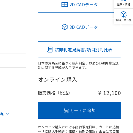
2D CADデータ
在庫・価格
無料テスト機
3D CADデータ
該非判定見解書/項目別対比表
日本の外為法に基づく該非判定、およびEAR再輸出規
制に関する見解が入手できます。
オンライン購入
¥ 12,100
販売価格（税込）
カートに追加
状況
オンライン購入における出荷予定日は、カートに追加
～「ご購入手続き：価格・納期の確認」画面にてご確