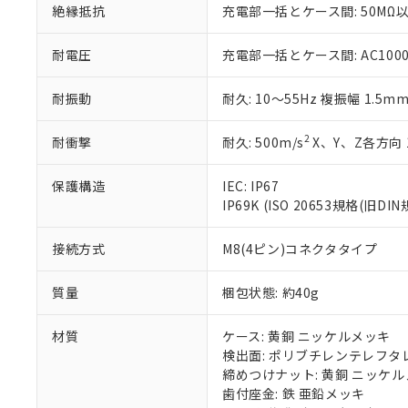
絶縁抵抗
充電部一括とケース間: 50MΩ以
いる法人を指
EU RoHS指令（
51物質の非含有証
※本証明書は発行
耐電圧
充電部一括とケース間: AC1000V 
また、RoHS指
混在することから
耐振動
耐久: 10～55Hz 複振幅 1.5m
既に当社にて対応
り割愛しておりま
2
耐衝撃
耐久: 500m/s
X、Y、Z各方向 
保護構造
IEC: IP67
IP69K (ISO 20653規格(旧DIN
接続方式
M8(4ピン)コネクタタイプ
質量
梱包状態: 約40g
材質
ケース: 黄銅 ニッケルメッキ
検出面: ポリブチレンテレフタレー
締めつけナット: 黄銅 ニッケ
歯付座金: 鉄 亜鉛メッキ