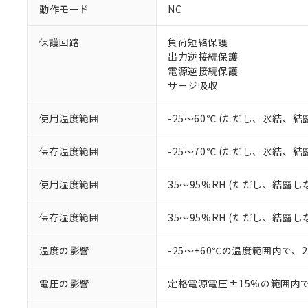
調査・確認中：EU
ご利用条件
動作モード
NC
非該当品：ライセ
※1 中国RoHS
仕入先様の事情に
保護回路
負荷短絡保護
があります。
以下の条件をお読
「○」：最大均質
出力逆接続保護
「×」：最大均質
電源逆接続保護
本サービスは
当社は、これ
*EU RoHS指令（10物
「－」：未確認で
鉛(Pb) 1000ppm以下、
サージ吸収
くものです。
う）を輸出ま
記
説明
六価クロム(Cr(Ⅵ)) 1
当社制御機器
などの必要な
フタル酸ビス(2-エチルヘ
号
*中国RoHS10物質の基準値 
ル（DBP） 1000ppm
在庫状況およ
当社は規制貨
使用温度範囲
-25～60℃ (ただし、氷結、
Pb(鉛) :1000ppm、 Hg
但し、RoHS指令で産
のであり、閲
ます。
Cr(Ⅵ)(六価クロム) : 
フタル酸エステル類の４
○
一定数以
DBP(フタル酸ジブチル) :
い。
当社は貴社製
保存温度範囲
-25～70℃ (ただし、氷結、
DEHP(フタル酸ビス(2-エ
正式な納期状
置等に一切使
当社販売員に
※2 対応予定月
△
一定数に
当社は、貴社
使用湿度範囲
35～95%RH (ただし、結露し
オムロン制御
また当社は、
※2 環境保護使
在庫状況およ
部品在庫の切り替
たしません。
－
在庫なし
保存湿度範囲
35～95%RH (ただし、結露し
す。
「ｅ」：有害物質
機器販売
マイパーツ機
「10」：通常の
ている必要が
温度の影響
-25～+60℃の温度範囲内で、
味します。
空
受注生産
お客様が当ウ
※3 非含有証明
「－」：未確認で
白
が、当社の製
電圧の影響
定格電源電圧±15%の範囲内
さい。
下記の非含有証明
※当社の共同