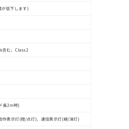
離が低下します)
0%含む、Class2
ド長2m時)
 RoHS指令（10物質）の非含有に対応した製品が提供可能な商品です
oHS指令（10物質）の非含有に対応した製品に切り替える予定のある
 動作表示灯(橙/点灯)、通信表示灯(緑/消灯)
 RoHS指令（10物質）の非含有に非対応の商品で、対応品を出す予