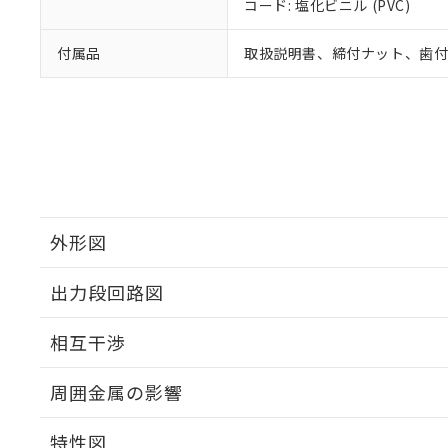
コード: 塩化ビニル (PVC)
付属品
取扱説明書、締付ナット、歯
外形図
出力段回路図
外形図
相互干渉
出力段回路図
周囲金属の影響
相互干渉
特性図