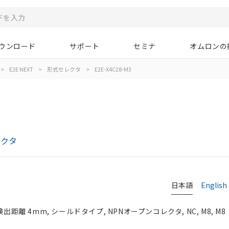
ウンロード
サポート
セミナ
オムロンの
>
E2E NEXT
>
形式セレクタ
>
E2E-X4C28-M3
レクタ
日本語
English
検出距離 4mm, シールドタイプ, NPNオープンコレクタ, NC, M8, M