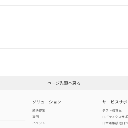
情報更新：2
ードすることができます。
情報更新：
ログイン/会員登録
CCC認証
電波法
上、n: 20mm以上
みください。
N/A
N/A
非含有証明書
※3
ページ先頭へ戻る
ダウンロードはこちら
型式承認
NK型式承認
ABS型式承認
韓国
（日本
（アメリカ
ソリューション
サービスサポ
舶規格）
船舶規格）
船舶規格）
解決提案
テスト機貸出
事例
ロボティクスサ
No
No
イベント
日本語相談窓口
、n: 20mm以上