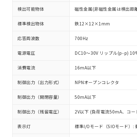
検出可能物体
磁性金属(非磁性金属は検出距
標準検出物体
鉄12×12×1mm
応答周波数
700Hz
電源電圧
DC10～30V リップル(p-p) 1
消費電流
16mA以下
制御出力（出力形式）
NPNオープンコレクタ
制御出力（開閉容量）
50mA以下
※1 対応状況
制御出力（残留電圧）
2V以下 (負荷電流50mA、コー
対応済み：EU
対応予定：EU R
表示灯
標準I/Oモード（SIOモード）:
対応予定なし：EU