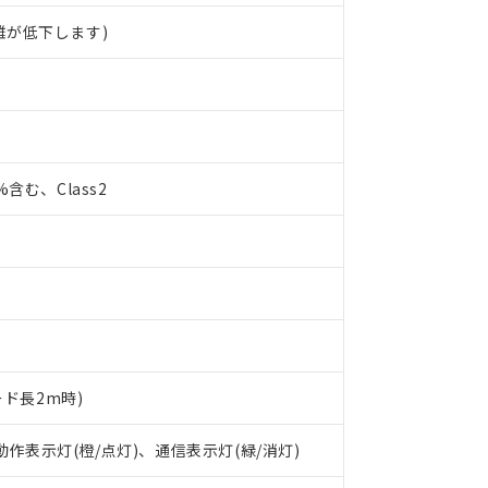
離が低下します)
0%含む、Class2
ード長2m時)
 RoHS指令（10物質）の非含有に対応した製品が提供可能な商品です
 動作表示灯(橙/点灯)、通信表示灯(緑/消灯)
oHS指令（10物質）の非含有に対応した製品に切り替える予定のある
 RoHS指令（10物質）の非含有に非対応の商品で、対応品を出す予