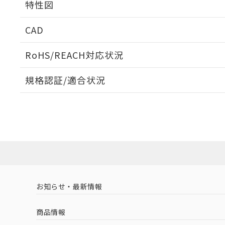
特性図
周囲金属の影響
CAD
検出物体の大きさと材質による影響
ログイン/会員登録いただくと、CADデータをダウンロ
RoHS/REACH対応状況
規格認証/適合状況
EU RoHS
注意事項・凡例
A: 30mm以上、B: 20mm以上
UL認証
CSA認証
CEマーキング
L: 0mm以上、φd: 18mm以上、D: 0mm以上、m: 12mm以
ダウンロードデータをご利用いただく前に、以下を必ずお読
Yes
Yes
Yes
対応状況
対応予定月
※1
※2
金属埋め込み
ソフトウェアの使用条件
対応済み
LR型式承認
DNV型式承認
BV型式承認
KR
（イギリス
（ノルウェー
（フランス
（
お知らせ・最新情報
中国 RoHS
注意事項・凡例
船舶規格）
船舶規格）
船舶規格）
船
商品情報
No
No
No
No
検出領域