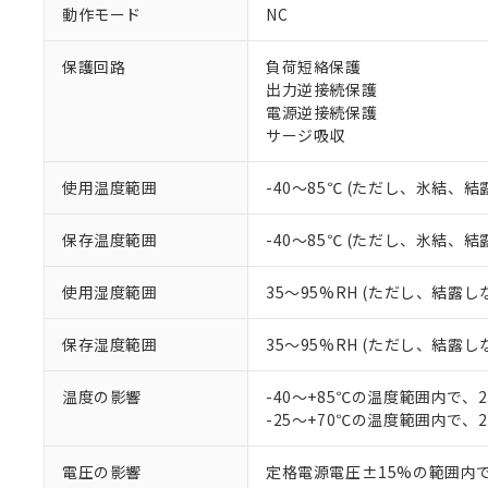
調査・確認中：EU
ご利用条件
動作モード
NC
非該当品：ライセ
※1 中国RoHS
仕入先様の事情に
保護回路
負荷短絡保護
があります。
以下の条件をお読
出力逆接続保護
「○」：最大均質
電源逆接続保護
「×」：最大均質
本サービスは
当社は、これ
*EU RoHS指令（10物
サージ吸収
「－」：未確認で
鉛(Pb) 1000ppm以下、
くものです。
う）を輸出ま
記
説明
六価クロム(Cr(Ⅵ)) 1
当社制御機器
などの必要な
フタル酸ビス(2-エチルヘ
号
*中国RoHS10物質の基準値 
使用温度範囲
-40～85℃ (ただし、氷結、
ル（DBP） 1000ppm
在庫状況およ
当社は規制貨
Pb(鉛) :1000ppm、 Hg
但し、RoHS指令で産
のであり、閲
ます。
Cr(Ⅵ)(六価クロム) : 
フタル酸エステル類の４
○
一定数以
DBP(フタル酸ジブチル) :
い。
保存温度範囲
-40～85℃ (ただし、氷結、
当社は貴社製
DEHP(フタル酸ビス(2-エ
正式な納期状
置等に一切使
当社販売員に
※2 対応予定月
△
一定数に
当社は、貴社
使用湿度範囲
35～95%RH (ただし、結露し
オムロン制御
また当社は、
※2 環境保護使
在庫状況およ
部品在庫の切り替
たしません。
－
在庫なし
保存湿度範囲
35～95%RH (ただし、結露し
す。
「ｅ」：有害物質
機器販売
マイパーツ機
「10」：通常の
温度の影響
-40～+85℃の温度範囲内で、
ている必要が
味します。
空
受注生産
-25～+70℃の温度範囲内で、
お客様が当ウ
※3 非含有証明
「－」：未確認で
白
が、当社の製
さい。
下記の非含有証明
電圧の影響
定格電源電圧±15%の範囲内