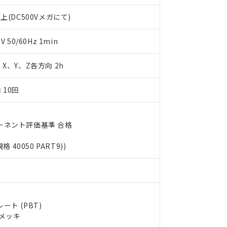
利用者とは、
"個人情報の共同利用に関して"
の「1.共同利用者の
します。
10物質）の非含有証明書
上(DC500Vメガにて)
明書（当社基準）
日時点で非含有を証明するもので、過去に遡って非含有を証明するも
50/60Hz 1min
令のフタル酸エステル類４物質の対応では、対応完了までの期間は出
備考欄に対応日を記載しておりました。
m X、Y、Z各方向 2h
品への在庫切替を完了していることから、特段のことがない限り、20
す。
 10回
ーネント評価基準 合格
規格 40050 PART9))
ト (PBT)
ルメッキ