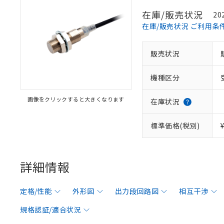
在庫/販売状況
20
在庫/販売状況 ご利用条
販売状況
機種区分
画像をクリックすると大きくなります
在庫状況
標準価格(税別)
詳細情報
定格/性能
外形図
出力段回路図
相互干渉
規格認証/適合状況