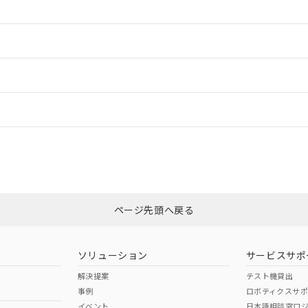
情報更新：2
ードすることができます。
情報更新：
ログイン/会員登録
CCC認証
電波法
上、n: 18mm以上
みください。
N/A
N/A
非含有証明書
※3
ページ先頭へ戻る
ダウンロードはこちら
型式承認
NK型式承認
ABS型式承認
韓国
（日本
（アメリカ
ソリューション
サービスサポ
舶規格）
船舶規格）
船舶規格）
解決提案
テスト機貸出
事例
ロボティクスサ
No
No
イベント
日本語相談窓口