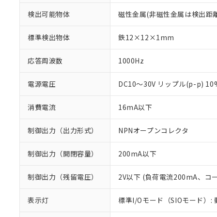
検出可能物体
磁性金属(非磁性金属は検出距
標準検出物体
鉄12×12×1mm
応答周波数
1000Hz
電源電圧
DC10～30V リップル(p-p) 1
消費電流
16mA以下
制御出力（出力形式）
NPNオープンコレクタ
制御出力（開閉容量）
200mA以下
※1 対応状況
制御出力（残留電圧）
2V以下 (負荷電流200mA、コ
対応済み：EU
表示灯
標準I/Oモード（SIOモード）:
対応予定：EU R
対応予定なし：EU