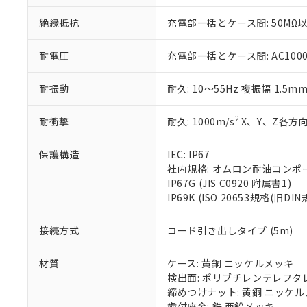
※当社の共同
いる法人を指
EU RoHS指令（
絶縁抵抗
充電部一括とケース間: 50MΩ以
51物質の非含有証
※本証明書は発行
耐電圧
充電部一括とケース間: AC1000V 
また、RoHS指
混在することから
耐振動
耐久: 10～55Hz 複振幅 1.5m
既に当社にて対応
り割愛しておりま
2
耐衝撃
耐久: 1000m/s
X、Y、Z各方向
保護構造
IEC: IP67
社内規格: オムロン耐油コンポ
IP67G (JIS C0920 附属書1)
IP69K (ISO 20653規格(旧DIN
接続方式
コード引き出しタイプ (5m)
材質
ケース: 黄銅 ニッケルメッキ
検出面: ポリブチレンテレフタレー
締めつけナット: 黄銅 ニッケ
歯付座金: 鉄 亜鉛メッキ