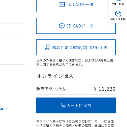
2D CADデータ
在庫・価格
無料テスト機
3D CADデータ
該非判定見解書/項目別対比表
日本の外為法に基づく該非判定、およびEAR再輸出規
制に関する見解が入手できます。
オンライン購入
¥ 11,220
販売価格（税込）
カートに追加
状況
オンライン購入における出荷予定日は、カートに追加
～「ご購入手続き：価格・納期の確認」画面にてご確