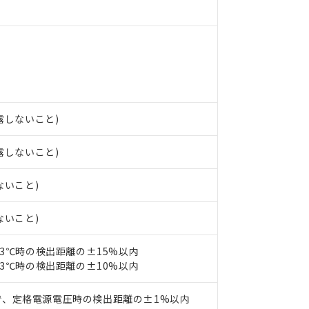
 RoHS指令（10物質）の非含有の対応状況を調査中または確認中の
ンス料など無形物で、有害物質有無と関係のない商品です。
○×表
より、非含有部品としていたものが、含有品と判明した場合などやむ
みいただき、同意のうえご利用ください。
材料含有率が中国RoHSの基準値以下であることを示します。
材料含有率が中国RoHSの基準値を超えていることを示します。
、当社制御機器事業取扱商品の当社在庫状況および標準価格(税抜)
ら貴社製品のうち、外国為替および外国貿易法に定める商品（以下｢
質）：
す。当社販売部門へお問い合わせください。
 水銀(Hg) 1000ppm以下、 カドミウム(Cd) 100ppm以下、
たは国外への提供する場合は、日本国政府の輸出許可(または役務取
000ppm以下、ポリ臭化ビフェニル類(PBB) 1000ppm以下、ポリ臭化ジフェニルエーテル類(P
事業取扱商品の中には、本サービスの対象外となる商品もあること
手続きをとります。
キシル) (DEHP)(別名：DOP) 1000ppm以下、フタル酸ブチルベンジル（BBP） 100
(GB/T26572)：
結露しないこと)
以下、フタル酸ジイソブチル (DIBP) 1000ppm以下
び標準価格照会結果は、記載している更新日時点での社内データに
物を破棄する場合は、完全に破砕するなど、違法に輸出されないよ
(水銀) : 1000ppm、 Cd(カドミウム) : 100ppm、
業用監視および制御機器に対する適用除外項目は除く。
覧された時点での実際の在庫および標準価格とは異なる場合がある
1000ppm、 PBBs(ポリ臭化ビフェニル類) : 1000ppm、 PBDEs(ポリ臭化ジフェニルエーテル類
物質については閾値を超える意図的な使用がないことを確認しています。
上の在庫あり
 1000ppm、 DIBP(フタル酸ジイソブチル) : 1000ppm、 BBP(フタル酸ブチルベンジル) :
結露しないこと)
品を、核兵器、ミサイル、化学兵器、生物兵器またはその他武器並
チルヘキシル)) : 1000ppm
況および標準価格はお客様のお取引先、またはお客様担当のオムロ
用いたしません。
ご相談ください。
は満たないが在庫あり
製品を第三者に販売する場合は、上記1、2および3の内容を当該第
ないこと)
機器販売店や当社販売拠点は「
販売ネットワーク
」をご確認くだ
販売先および販売に係わる関係者が違法に輸出するおそれがある場
用期限
び標準価格結果を当社の事前の承諾なく第三者に漏洩または開示し
え状況などにより、予定月が前後することがあります。
(最新の在庫状況については、お客様のお取引先、またはお客様担当
ないこと)
（10物質）のすべてが基準値以下であることを示します。
店・当社販売員にご確認ください)
能（部品リスト作成サービス）をご利用いただくには、I-Webメン
使用状況下において有害物質が外部に漏えいし、環境に深刻な影響を
23℃時の検出距離の±15%以内
あります。
機種、また在庫状況の情報を公開していない機種
23℃時の検出距離の±10%以内
ェブサイト上で当社にご登録された部品リストについて、当社およ
書ダウンロード
す。当社販売部門へお問い合わせください。
品・サービスに関するお客様との取引・商談に必要な範囲で利用す
合意する
キャンセル
書をダウンロードすることができます。
で、定格電源電圧時の検出距離の±1%以内