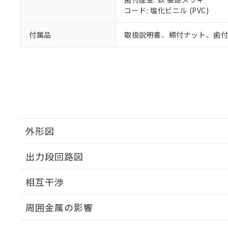
コード: 塩化ビニル (PVC)
付属品
取扱説明書、締付ナット、歯
外形図
出力段回路図
外形図
相互干渉
出力段回路図
周囲金属の影響
相互干渉