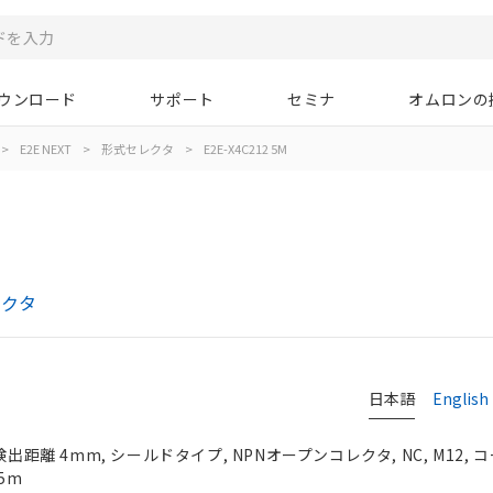
ウンロード
サポート
セミナ
オムロンの
>
E2E NEXT
>
形式セレクタ
>
E2E-X4C212 5M
レクタ
日本語
English
検出距離 4mm, シールドタイプ, NPNオープンコレクタ, NC, M12,
5m