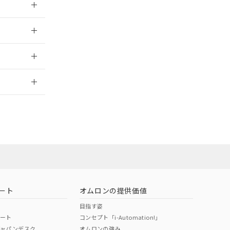
025/09/04
2026/7/29
ート
オムロンの提供価値
目指す姿
ポート
コンセプト「i-Automation!」
ジャパンデスク
オムロンの強み