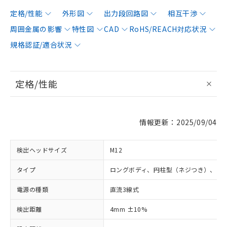
定格/性能
外形図
出力段回路図
相互干渉
周囲金属の影響
特性図
CAD
RoHS/REACH対応状況
規格認証/適合状況
定格/性能
情報更新：2025/09/04
検出ヘッドサイズ
M12
タイプ
ロングボディ、円柱型（ネジつき）、シ
電源の種類
直流3線式
検出距離
4mm ±10%