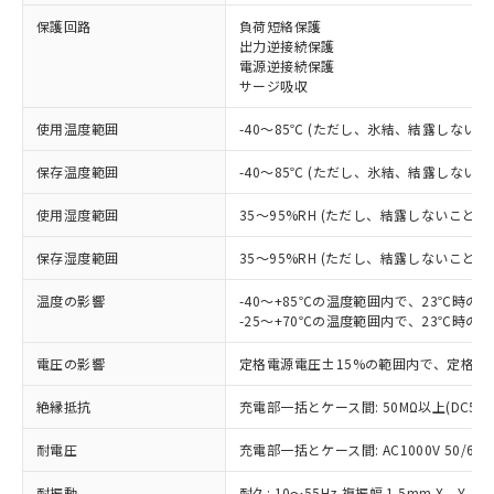
保護回路
負荷短絡保護
※1 対応状況
出力逆接続保護
電源逆接続保護
対応済み：EU RoHS指令（10物質）の
サージ吸収
非含有に対応した製品が提供可能な商品で
す。
使用温度範囲
-40～85℃ (ただし、氷結、結露しないこ
対応予定：EU RoHS指令（10物質）の非含
ご利用条件
有に対応した製品に切り替える予定のある
保存温度範囲
-40～85℃ (ただし、氷結、結露しないこ
商品です。
使用湿度範囲
35～95%RH (ただし、結露しないこと)
対応予定なし：EU RoHS指令（10物質）の
以下の条件をお読みいただき、同意のうえ
非含有に非対応の商品で、対応品を出す予
ご利用ください。
保存湿度範囲
35～95%RH (ただし、結露しないこと)
定はありません。
調査・確認中：EU RoHS指令（10物質）の
本サービスは、当社制御機器事業取扱
温度の影響
-40～+85℃の温度範囲内で、23℃時の
※1 中国RoHS○×表
非含有の対応状況を調査中または確認中の
商品の当社在庫状況および標準価格
-25～+70℃の温度範囲内で、23℃時の
商品です。
(税抜)を提供させていただくもので
「○」：最大均質材料含有率が中国RoHSの
非該当品：ライセンス料など無形物で、有
電圧の影響
定格電源電圧±15%の範囲内で、定格電
す。
基準値以下であることを示します。
害物質有無と関係のない商品です。
当社制御機器事業取扱商品の中には、
「×」：最大均質材料含有率が中国RoHSの
仕入先様の事情により、非含有部品として
絶縁抵抗
充電部一括とケース間: 50MΩ以上(DC50
本サービスの対象外となる商品もある
基準値を超えていることを示します。
いたものが、含有品と判明した場合などや
当社は、これら貴社製品のうち、外国
ことをご了承ください。
「－」：未確認です。当社販売部門へお問
むを得ず変更することがあります。
耐電圧
充電部一括とケース間: AC1000V 50/60Hz
為替および外国貿易法に定める商品
在庫状況および標準価格照会結果は、
い合わせください。
（以下｢規制貨物等」という）を輸出
記載している更新日時点での社内デー
耐振動
耐久: 10～55Hz 複振幅 1.5mm X、Y、Z