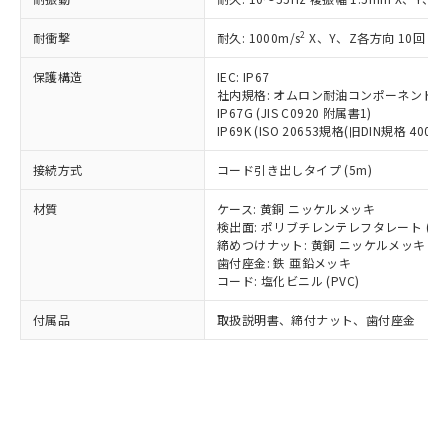
*EU RoHS指令（10物質）：
または国外への提供する場合は、日本
記
タに基づき作成されるものであり、閲
説明
鉛(Pb) 1000ppm以下、 水銀(Hg) 1000ppm以下、 カド
*中国RoHS10物質の基準値 (GB/T26572)：
国政府の輸出許可(または役務取引許
号
覧された時点での実際の在庫および標
ミウム(Cd) 100ppm以下、
Pb(鉛) :1000ppm、 Hg(水銀) : 1000ppm、 Cd(カドミウ
2
耐衝撃
耐久: 1000m/s
X、Y、Z各方向 10回
可)を取得するなどの必要な手続きを
六価クロム(Cr(Ⅵ)) 1000ppm以下、ポリ臭化ビフェニル
ム) : 100ppm、
準価格とは異なる場合があることをご
類(PBB) 1000ppm以下、ポリ臭化ジフェニルエーテル類
Cr(Ⅵ)(六価クロム) : 1000ppm、 PBBs(ポリ臭化ビフェ
とります。
了承ください。
(PBDE) 1000ppm以下、フタル酸ビス(2-エチルヘキシ
保護構造
IEC: IP67
○
一定数以上の在庫あり
ニル類) : 1000ppm、 PBDEs(ポリ臭化ジフェニルエーテ
当社は規制貨物を破棄する場合は、完
ル) (DEHP)(別名：DOP) 1000ppm以下、フタル酸ブチ
正式な納期状況および標準価格はお客
ル類) : 1000ppm、
社内規格: オムロン耐油コンポーネント評
ルベンジル（BBP） 1000ppm以下、フタル酸ジブチル
全に破砕するなど、違法に輸出されな
DBP(フタル酸ジブチル) : 1000ppm、 DIBP(フタル酸ジ
IP67G (JIS C0920 附属書1)
様のお取引先、またはお客様担当のオ
（DBP） 1000ppm以下、フタル酸ジイソブチル
イソブチル) : 1000ppm、 BBP(フタル酸ブチルベンジ
△
一定数には満たないが在庫あり
いよう必要な手段を講じます。
IP69K (ISO 20653規格(旧DIN規格 40050 
ムロン制御機器販売店・当社販売員に
(DIBP) 1000ppm以下
ル) : 1000ppm、
当社は貴社製品を、核兵器、ミサイ
但し、RoHS指令で産業用監視および制御機器に対する
DEHP(フタル酸ビス(2-エチルヘキシル)) : 1000ppm
ご相談ください。
適用除外項目は除く。
接続方式
コード引き出しタイプ (5m)
ル、化学兵器、生物兵器またはその他
－
在庫なし(最新の在庫状況につ
オムロン制御機器販売店や当社販売拠
フタル酸エステル類の４物質については閾値を超える意
武器並びにこれらの製造装置等に一切
いては、お客様のお取引先、ま
図的な使用がないことを確認しています。
点は「
販売ネットワーク
」をご確認
材質
ケース: 黄銅 ニッケルメッキ
※2 環境保護使用期限
使用いたしません。
たはお客様担当のオムロン制御
ください。
検出面: ポリブチレンテレフタレート (PB
当社は、貴社製品を第三者に販売する
機器販売店・当社販売員にご確
在庫状況および標準価格結果を当社の
締めつけナット: 黄銅 ニッケルメッキ
※2 対応予定月
「ｅ」：有害物質（10物質）のすべてが基
場合は、上記1、2および3の内容を当
認ください)
事前の承諾なく第三者に漏洩または開
歯付座金: 鉄 亜鉛メッキ
準値以下であることを示します。
該第三者に通知します。また当社は、
コード: 塩化ビニル (PVC)
示しないようお願いします。
部品在庫の切り替え状況などにより、予定
「10」：通常の使用状況下において有害物
販売先および販売に係わる関係者が違
マイパーツ機能（部品リスト作成サー
空
受注生産機種、また在庫状況の
月が前後することがあります。
質が外部に漏えいし、環境に深刻な影響を
法に輸出するおそれがある場合は、取
付属品
取扱説明書、締付ナット、歯付座金
ビス）をご利用いただくには、I-Web
白
情報を公開していない機種
及ぼさない年数を意味します。
り引きをいたしません。
メンバーズにご登録されている必要が
「－」：未確認です。当社販売部門へお問
あります。
い合わせください。
お客様が当ウェブサイト上で当社にご
※3 非含有証明書ダウンロード
登録された部品リストについて、当社
および当社の共同利用者が、当社の製
下記の非含有証明書をダウンロードするこ