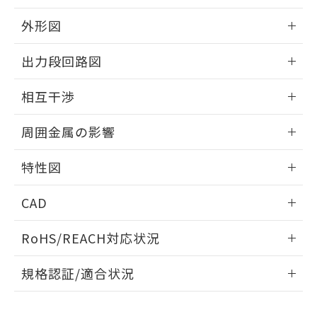
品・サービスに関するお客様との取
とができます。
合意する
キャンセル
引・商談に必要な範囲で利用すること
外形図
をご了承ください。
EU RoHS指令（10物質）の非含有証明書
※当社の共同利用者とは、
"個人情報
情報更新：2025/09/04
51物質の非含有証明書（当社基準）
出力段回路図
の共同利用に関して"
の「1.共同利
※本証明書は発行日時点で非含有を証明す
用者の範囲」に記載されている法人を
外形図
るもので、過去に遡って非含有を証明する
情報更新：2025/09/04
指します。
相互干渉
ものではありません。
また、RoHS指令のフタル酸エステル類４
出力段回路図
情報更新：2025/09/04
周囲金属の影響
物質の対応では、対応完了までの期間は出
荷製品に未対応品が混在することから備考
相互干渉
情報更新：2025/09/04
欄に対応日を記載しておりました。
特性図
既に当社にて対応品への在庫切替を完了
周囲金属の影響
していることから、特段のことがない限
情報更新：2025/09/04
CAD
り、2022年1月12日より割愛しておりま
す。
検出物体の大きさと材質による影響
ログイン/会員登録いただくと、CADデータをダウンロー
RoHS/REACH対応状況
ドすることができます。
情報更新：2026/7/29
A: 30mm以上、B: 20mm以上
規格認証/適合状況
ログイン/会員登録
EU RoHS
注意事項・凡例
UL認証
CSA認証
CEマーキング
L: 0mm以上、φd: 18mm以上、D: 0mm以上、m: 12mm以