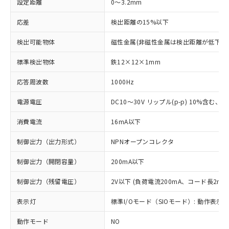
設定距離
0～3.2mm
応差
検出距離の15%以下
検出可能物体
磁性金属(非磁性金属は検出距離が低下し
標準検出物体
鉄12×12×1mm
応答周波数
1000Hz
電源電圧
DC10～30V リップル(p-p) 10%含む、Cla
消費電流
16mA以下
制御出力（出力形式）
NPNオープンコレクタ
制御出力（開閉容量）
200mA以下
制御出力（残留電圧）
2V以下 (負荷電流200mA、コード長2m時
表示灯
標準I/Oモード（SIOモード）: 動作表示灯
動作モード
NO