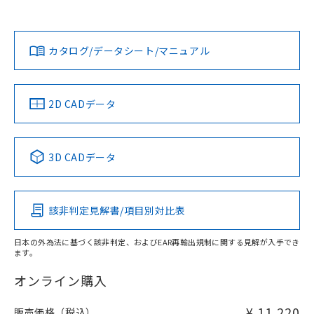
上、n: 18mm以上
Yes
Yes
Yes
金属埋め込み
対応状況
対応予定月
※1
※2
ダウンロードデータをご利用いただく前に、以下を必ずお読
タイムチャート
みください。
カタログ/データシート/マニュアル
対応済み
ソフトウェアの使用条件
LR型式承認
DNV型式承認
BV型式承認
KR型式承
（イギリス
（ノルウェー
（フランス
（韓国
船舶規格）
船舶規格）
船舶規格）
船舶規格
中国 RoHS
注意事項・凡例
2D CADデータ
No
No
No
No
l: 2.4mm以上、φd: 18mm以上、D: 2.4mm以上、m: 12mm
以上、n: 18mm以上
中国 RoHS表
※1 ※2
検出領域
3D CADデータ
この製品の規格認証/適合状況ページへ
Pb
Hg
Cd
Cr(VI)
その他の認証はこちらのページからご検索ください
該非判定見解書/項目別対比表
X
O
O
O
日本の外為法に基づく該非判定、およびEAR再輸出規制に関する見解が入手でき
ます。
"対応済み"や非含有の記載がされた商品であっても、流通
在庫等で未対応品が混在する可能性があります。
オンライン購入
非含有品が必要な際は、弊社営業部門もしくは販売店へお
問い合わせください。
¥ 11,220
販売価格（税込）