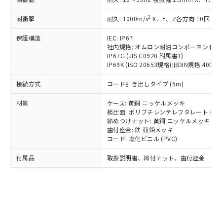
*EU RoHS指令（10物質）：
または国外への提供する場合は、日本
記
タに基づき作成されるものであり、閲
説明
鉛(Pb) 1000ppm以下、 水銀(Hg) 1000ppm以下、 カド
*中国RoHS10物質の基準値 (GB/T26572)：
国政府の輸出許可(または役務取引許
号
覧された時点での実際の在庫および標
ミウム(Cd) 100ppm以下、
Pb(鉛) :1000ppm、 Hg(水銀) : 1000ppm、 Cd(カドミウ
2
耐衝撃
耐久: 1000m/s
X、Y、Z各方向 10回
可)を取得するなどの必要な手続きを
六価クロム(Cr(Ⅵ)) 1000ppm以下、ポリ臭化ビフェニル
ム) : 100ppm、
準価格とは異なる場合があることをご
類(PBB) 1000ppm以下、ポリ臭化ジフェニルエーテル類
Cr(Ⅵ)(六価クロム) : 1000ppm、 PBBs(ポリ臭化ビフェ
とります。
了承ください。
(PBDE) 1000ppm以下、フタル酸ビス(2-エチルヘキシ
保護構造
IEC: IP67
○
一定数以上の在庫あり
ニル類) : 1000ppm、 PBDEs(ポリ臭化ジフェニルエーテ
当社は規制貨物を破棄する場合は、完
ル) (DEHP)(別名：DOP) 1000ppm以下、フタル酸ブチ
正式な納期状況および標準価格はお客
ル類) : 1000ppm、
社内規格: オムロン耐油コンポーネント評
ルベンジル（BBP） 1000ppm以下、フタル酸ジブチル
全に破砕するなど、違法に輸出されな
DBP(フタル酸ジブチル) : 1000ppm、 DIBP(フタル酸ジ
IP67G (JIS C0920 附属書1)
様のお取引先、またはお客様担当のオ
（DBP） 1000ppm以下、フタル酸ジイソブチル
イソブチル) : 1000ppm、 BBP(フタル酸ブチルベンジ
△
一定数には満たないが在庫あり
いよう必要な手段を講じます。
IP69K (ISO 20653規格(旧DIN規格 40050 
ムロン制御機器販売店・当社販売員に
(DIBP) 1000ppm以下
ル) : 1000ppm、
当社は貴社製品を、核兵器、ミサイ
但し、RoHS指令で産業用監視および制御機器に対する
DEHP(フタル酸ビス(2-エチルヘキシル)) : 1000ppm
ご相談ください。
適用除外項目は除く。
接続方式
コード引き出しタイプ (5m)
ル、化学兵器、生物兵器またはその他
－
在庫なし(最新の在庫状況につ
オムロン制御機器販売店や当社販売拠
フタル酸エステル類の４物質については閾値を超える意
武器並びにこれらの製造装置等に一切
いては、お客様のお取引先、ま
図的な使用がないことを確認しています。
点は「
販売ネットワーク
」をご確認
材質
ケース: 黄銅 ニッケルメッキ
※2 環境保護使用期限
使用いたしません。
たはお客様担当のオムロン制御
ください。
検出面: ポリブチレンテレフタレート (PB
当社は、貴社製品を第三者に販売する
機器販売店・当社販売員にご確
在庫状況および標準価格結果を当社の
締めつけナット: 黄銅 ニッケルメッキ
※2 対応予定月
「ｅ」：有害物質（10物質）のすべてが基
場合は、上記1、2および3の内容を当
認ください)
事前の承諾なく第三者に漏洩または開
歯付座金: 鉄 亜鉛メッキ
準値以下であることを示します。
該第三者に通知します。また当社は、
コード: 塩化ビニル (PVC)
示しないようお願いします。
部品在庫の切り替え状況などにより、予定
「10」：通常の使用状況下において有害物
販売先および販売に係わる関係者が違
マイパーツ機能（部品リスト作成サー
空
受注生産機種、また在庫状況の
月が前後することがあります。
質が外部に漏えいし、環境に深刻な影響を
法に輸出するおそれがある場合は、取
付属品
取扱説明書、締付ナット、歯付座金
ビス）をご利用いただくには、I-Web
白
情報を公開していない機種
及ぼさない年数を意味します。
り引きをいたしません。
メンバーズにご登録されている必要が
「－」：未確認です。当社販売部門へお問
あります。
い合わせください。
お客様が当ウェブサイト上で当社にご
※3 非含有証明書ダウンロード
登録された部品リストについて、当社
および当社の共同利用者が、当社の製
下記の非含有証明書をダウンロードするこ