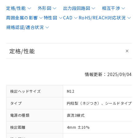
定格/性能
外形図
出力段回路図
相互干渉
周囲金属の影響
特性図
CAD
RoHS/REACH対応状況
規格認証/適合状況
定格/性能
情報更新：2025/09/04
検出ヘッドサイズ
M12
タイプ
円柱型（ネジつき）、シールドタイプ
電源の種類
直流3線式
検出距離
4mm ±10%