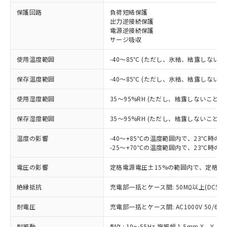
保護回路
負荷短絡保護
※1 対応状況
出力逆接続保護
電源逆接続保護
対応済み：EU RoHS指令（10物質）の
サージ吸収
非含有に対応した製品が提供可能な商品で
す。
使用温度範囲
-40～85℃ (ただし、氷結、結露しないこ
対応予定：EU RoHS指令（10物質）の非含
ご利用条件
有に対応した製品に切り替える予定のある
保存温度範囲
-40～85℃ (ただし、氷結、結露しないこ
商品です。
使用湿度範囲
35～95%RH (ただし、結露しないこと)
対応予定なし：EU RoHS指令（10物質）の
以下の条件をお読みいただき、同意のうえ
非含有に非対応の商品で、対応品を出す予
ご利用ください。
保存湿度範囲
35～95%RH (ただし、結露しないこと)
定はありません。
調査・確認中：EU RoHS指令（10物質）の
本サービスは、当社制御機器事業取扱
温度の影響
-40～+85℃の温度範囲内で、23℃時の
※1 中国RoHS○×表
非含有の対応状況を調査中または確認中の
商品の当社在庫状況および標準価格
-25～+70℃の温度範囲内で、23℃時の
商品です。
(税抜)を提供させていただくもので
「○」：最大均質材料含有率が中国RoHSの
非該当品：ライセンス料など無形物で、有
電圧の影響
定格電源電圧±15%の範囲内で、定格電
す。
基準値以下であることを示します。
害物質有無と関係のない商品です。
当社制御機器事業取扱商品の中には、
「×」：最大均質材料含有率が中国RoHSの
仕入先様の事情により、非含有部品として
絶縁抵抗
充電部一括とケース間: 50MΩ以上(DC50
本サービスの対象外となる商品もある
基準値を超えていることを示します。
いたものが、含有品と判明した場合などや
当社は、これら貴社製品のうち、外国
ことをご了承ください。
「－」：未確認です。当社販売部門へお問
むを得ず変更することがあります。
耐電圧
充電部一括とケース間: AC1000V 50/60Hz
為替および外国貿易法に定める商品
在庫状況および標準価格照会結果は、
い合わせください。
（以下｢規制貨物等」という）を輸出
記載している更新日時点での社内デー
耐振動
耐久: 10～55Hz 複振幅 1.5mm X、Y、Z