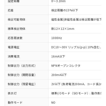
設定距離
0～3.2mm
応差
検出距離の15%以下
検出可能物体
磁性金属(非磁性金属は検出距離が低下し
標準検出物体
鉄12×12×1mm
応答周波数
1000Hz
電源電圧
DC10～30V リップル(p-p) 10%含む、Cla
消費電流
16mA以下
制御出力（出力形式）
NPNオープンコレクタ
制御出力（開閉容量）
200mA以下
制御出力（残留電圧）
2V以下 (負荷電流200mA、コード長2m時
表示灯
標準I/Oモード（SIOモード）: 動作表示灯
動作モード
NO