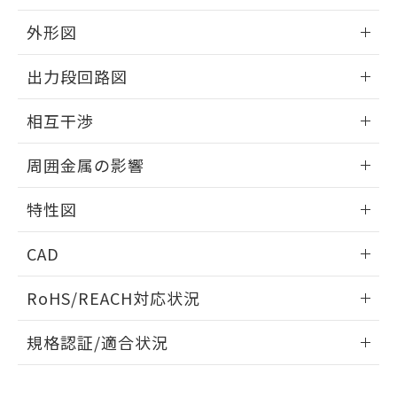
品・サービスに関するお客様との取
とができます。
合意する
キャンセル
引・商談に必要な範囲で利用すること
外形図
をご了承ください。
EU RoHS指令（10物質）の非含有証明書
※当社の共同利用者とは、
"個人情報
情報更新：2025/09/04
51物質の非含有証明書（当社基準）
出力段回路図
の共同利用に関して"
の「1.共同利
※本証明書は発行日時点で非含有を証明す
用者の範囲」に記載されている法人を
外形図
るもので、過去に遡って非含有を証明する
情報更新：2025/09/04
指します。
相互干渉
ものではありません。
また、RoHS指令のフタル酸エステル類４
出力段回路図
情報更新：2025/09/04
周囲金属の影響
物質の対応では、対応完了までの期間は出
荷製品に未対応品が混在することから備考
相互干渉
情報更新：2025/09/04
欄に対応日を記載しておりました。
特性図
既に当社にて対応品への在庫切替を完了
周囲金属の影響
していることから、特段のことがない限
情報更新：2025/09/04
CAD
り、2022年1月12日より割愛しておりま
す。
検出物体の大きさと材質による影響
ログイン/会員登録いただくと、CADデータをダウンロー
RoHS/REACH対応状況
ドすることができます。
情報更新：2026/7/29
A: 30mm以上、B: 20mm以上
規格認証/適合状況
ログイン/会員登録
EU RoHS
注意事項・凡例
UL認証
CSA認証
CEマーキング
L: 0mm以上、φd: 18mm以上、D: 0mm以上、m: 12mm以