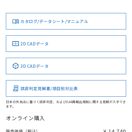
上、n: 18mm以上
Yes
Yes
Yes
金属埋め込み
対応状況
対応予定月
※1
※2
ダウンロードデータをご利用いただく前に、以下を必ずお読
タイムチャート
みください。
カタログ/データシート/マニュアル
対応済み
ソフトウェアの使用条件
LR型式承認
DNV型式承認
BV型式承認
KR型式承
（イギリス
（ノルウェー
（フランス
（韓国
船舶規格）
船舶規格）
船舶規格）
船舶規格
中国 RoHS
注意事項・凡例
2D CADデータ
No
No
No
No
l: 2.4mm以上、φd: 18mm以上、D: 2.4mm以上、m: 12mm
以上、n: 18mm以上
中国 RoHS表
※1 ※2
検出領域
3D CADデータ
この製品の規格認証/適合状況ページへ
Pb
Hg
Cd
Cr(VI)
その他の認証はこちらのページからご検索ください
該非判定見解書/項目別対比表
X
O
O
O
日本の外為法に基づく該非判定、およびEAR再輸出規制に関する見解が入手でき
ます。
"対応済み"や非含有の記載がされた商品であっても、流通
在庫等で未対応品が混在する可能性があります。
オンライン購入
非含有品が必要な際は、弊社営業部門もしくは販売店へお
問い合わせください。
¥ 14,740
販売価格（税込）