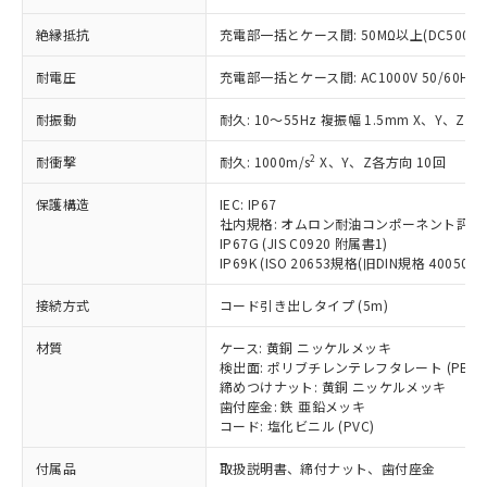
ことをご了承ください。
「－」：未確認です。当社販売部門へお問
むを得ず変更することがあります。
為替および外国貿易法に定める商品
在庫状況および標準価格照会結果は、
い合わせください。
絶縁抵抗
充電部一括とケース間: 50MΩ以上(DC500V
（以下｢規制貨物等」という）を輸出
記載している更新日時点での社内デー
*EU RoHS指令（10物質）：
または国外への提供する場合は、日本
記
タに基づき作成されるものであり、閲
説明
耐電圧
充電部一括とケース間: AC1000V 50/60Hz 1
鉛(Pb) 1000ppm以下、 水銀(Hg) 1000ppm以下、 カド
*中国RoHS10物質の基準値 (GB/T26572)：
国政府の輸出許可(または役務取引許
号
覧された時点での実際の在庫および標
ミウム(Cd) 100ppm以下、
Pb(鉛) :1000ppm、 Hg(水銀) : 1000ppm、 Cd(カドミウ
可)を取得するなどの必要な手続きを
六価クロム(Cr(Ⅵ)) 1000ppm以下、ポリ臭化ビフェニル
ム) : 100ppm、
準価格とは異なる場合があることをご
耐振動
耐久: 10～55Hz 複振幅 1.5mm X、Y、Z各
類(PBB) 1000ppm以下、ポリ臭化ジフェニルエーテル類
Cr(Ⅵ)(六価クロム) : 1000ppm、 PBBs(ポリ臭化ビフェ
とります。
了承ください。
(PBDE) 1000ppm以下、フタル酸ビス(2-エチルヘキシ
○
一定数以上の在庫あり
ニル類) : 1000ppm、 PBDEs(ポリ臭化ジフェニルエーテ
当社は規制貨物を破棄する場合は、完
ル) (DEHP)(別名：DOP) 1000ppm以下、フタル酸ブチ
2
耐衝撃
正式な納期状況および標準価格はお客
耐久: 1000m/s
X、Y、Z各方向 10回
ル類) : 1000ppm、
ルベンジル（BBP） 1000ppm以下、フタル酸ジブチル
全に破砕するなど、違法に輸出されな
DBP(フタル酸ジブチル) : 1000ppm、 DIBP(フタル酸ジ
様のお取引先、またはお客様担当のオ
（DBP） 1000ppm以下、フタル酸ジイソブチル
イソブチル) : 1000ppm、 BBP(フタル酸ブチルベンジ
△
一定数には満たないが在庫あり
いよう必要な手段を講じます。
保護構造
IEC: IP67
ムロン制御機器販売店・当社販売員に
(DIBP) 1000ppm以下
ル) : 1000ppm、
当社は貴社製品を、核兵器、ミサイ
社内規格: オムロン耐油コンポーネント評価
但し、RoHS指令で産業用監視および制御機器に対する
DEHP(フタル酸ビス(2-エチルヘキシル)) : 1000ppm
ご相談ください。
適用除外項目は除く。
IP67G (JIS C0920 附属書1)
ル、化学兵器、生物兵器またはその他
－
在庫なし(最新の在庫状況につ
オムロン制御機器販売店や当社販売拠
フタル酸エステル類の４物質については閾値を超える意
IP69K (ISO 20653規格(旧DIN規格 40050 PA
武器並びにこれらの製造装置等に一切
いては、お客様のお取引先、ま
図的な使用がないことを確認しています。
点は「
販売ネットワーク
」をご確認
※2 環境保護使用期限
使用いたしません。
たはお客様担当のオムロン制御
ください。
接続方式
コード引き出しタイプ (5m)
当社は、貴社製品を第三者に販売する
機器販売店・当社販売員にご確
在庫状況および標準価格結果を当社の
※2 対応予定月
「ｅ」：有害物質（10物質）のすべてが基
場合は、上記1、2および3の内容を当
認ください)
事前の承諾なく第三者に漏洩または開
材質
ケース: 黄銅 ニッケルメッキ
準値以下であることを示します。
該第三者に通知します。また当社は、
示しないようお願いします。
検出面: ポリブチレンテレフタレート (PBT)
部品在庫の切り替え状況などにより、予定
「10」：通常の使用状況下において有害物
販売先および販売に係わる関係者が違
締めつけナット: 黄銅 ニッケルメッキ
マイパーツ機能（部品リスト作成サー
空
受注生産機種、また在庫状況の
月が前後することがあります。
質が外部に漏えいし、環境に深刻な影響を
法に輸出するおそれがある場合は、取
歯付座金: 鉄 亜鉛メッキ
ビス）をご利用いただくには、I-Web
白
情報を公開していない機種
及ぼさない年数を意味します。
コード: 塩化ビニル (PVC)
り引きをいたしません。
メンバーズにご登録されている必要が
「－」：未確認です。当社販売部門へお問
あります。
付属品
取扱説明書、締付ナット、歯付座金
い合わせください。
お客様が当ウェブサイト上で当社にご