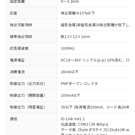
設定距離
0～3.2mm
応差
検出距離の15%以下
検出可能物体
磁性金属(非磁性金属は検出距離が低下します
標準検出物体
鉄12×12×1mm
応答周波数
1000Hz
電源電圧
DC10～30V リップル(p-p) 10%含む、Class
消費電流
20mA以下
制御出力（出力形式）
PNPオープンコレクタ
制御出力（開閉容量）
100mA以下
制御出力（残留電圧）
2V以下 (負荷電流100mA、コード長2m時)
通信
IO-Link Ver1.1
伝送速度: COM2 (38.4kbps)
データ長: 2byte (PDサイズ)/1byte (M-seque
最小サイクルタイム: 2.3ms