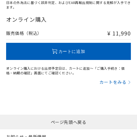
日本の外為法に基づく該非判定、およびEAR再輸出規制に関する見解が入手でき
ます。
"対応済み"や非含有の記載がされた商品であっても、流通
在庫等で未対応品が混在する可能性があります。
オンライン購入
非含有品が必要な際は、弊社営業部門もしくは販売店へお
問い合わせください。
¥ 11,990
販売価格（税込）
この製品のRoHS/REACH対応状況ページへ
カートに追加
オンライン購入における出荷予定日は、カートに追加～「ご購入手続き：価
格・納期の確認」画面にてご確認ください。
カートをみる
ページ先頭へ戻る
お知らせ・最新情報