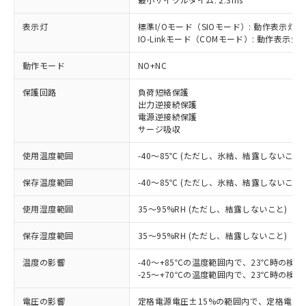
表示灯
標準I/Oモード（SIOモード）: 動作表示灯(
IO-Linkモード（COMモード）: 動作表示灯(
※1 対応状況
動作モード
NO+NC
対応済み：EU RoHS指令（10物質）の
保護回路
負荷短絡保護
非含有に対応した製品が提供可能な商品で
出力逆接続保護
す。
電源逆接続保護
対応予定：EU RoHS指令（10物質）の非含
サージ吸収
ご利用条件
有に対応した製品に切り替える予定のある
使用温度範囲
-40～85℃ (ただし、氷結、結露しないこと)
商品です。
対応予定なし：EU RoHS指令（10物質）の
以下の条件をお読みいただき、同意のうえ
保存温度範囲
-40～85℃ (ただし、氷結、結露しないこと)
非含有に非対応の商品で、対応品を出す予
ご利用ください。
定はありません。
使用湿度範囲
35～95%RH (ただし、結露しないこと)
調査・確認中：EU RoHS指令（10物質）の
本サービスは、当社制御機器事業取扱
※1 中国RoHS○×表
非含有の対応状況を調査中または確認中の
保存湿度範囲
商品の当社在庫状況および標準価格
35～95%RH (ただし、結露しないこと)
商品です。
(税抜)を提供させていただくもので
「○」：最大均質材料含有率が中国RoHSの
非該当品：ライセンス料など無形物で、有
温度の影響
-40～+85℃の温度範囲内で、23℃時の検
す。
基準値以下であることを示します。
害物質有無と関係のない商品です。
-25～+70℃の温度範囲内で、23℃時の検
当社制御機器事業取扱商品の中には、
「×」：最大均質材料含有率が中国RoHSの
仕入先様の事情により、非含有部品として
本サービスの対象外となる商品もある
基準値を超えていることを示します。
いたものが、含有品と判明した場合などや
電圧の影響
定格電源電圧±15%の範囲内で、定格電源
当社は、これら貴社製品のうち、外国