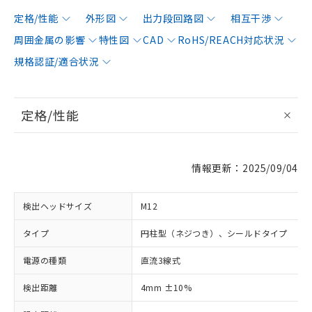
定格/性能
外形図
出力段回路図
相互干渉
周囲金属の影響
特性図
CAD
RoHS/REACH対応状況
規格認証/適合状況
定格/性能
情報更新：2025/09/04
検出ヘッドサイズ
M12
タイプ
円柱型（ネジつき）、シールドタイプ
電源の種類
直流3線式
検出距離
4mm ±10%