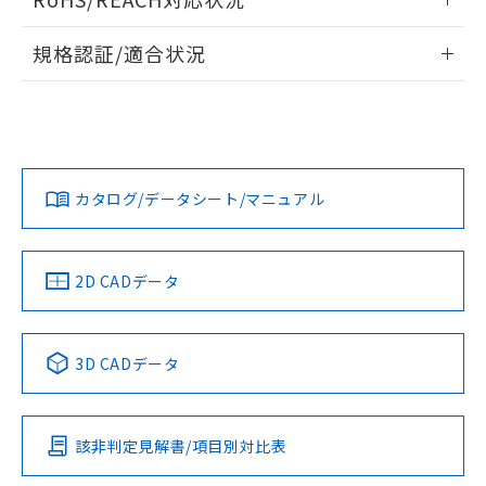
ドすることができます。
情報更新：2026/7/29
A: 30mm以上、B: 20mm以上
規格認証/適合状況
ログイン/会員登録
EU RoHS
注意事項・凡例
UL認証
CSA認証
CEマーキング
L: 0mm以上、φd: 18mm以上、D: 0mm以上、m: 12mm以
上、n: 18mm以上
Yes
Yes
Yes
金属埋め込み
対応状況
対応予定月
※1
※2
ダウンロードデータをご利用いただく前に、以下を必ずお読
みください。
カタログ/データシート/マニュアル
対応済み
ソフトウェアの使用条件
LR型式承認
DNV型式承認
BV型式承認
KR型式承
タイムチャート
（イギリス
（ノルウェー
（フランス
（韓国
船舶規格）
船舶規格）
船舶規格）
船舶規格
中国 RoHS
注意事項・凡例
2D CADデータ
No
No
No
No
l: 2.4mm以上、φd: 18mm以上、D: 2.4mm以上、m: 12mm
以上、n: 18mm以上
中国 RoHS表
※1 ※2
検出領域
3D CADデータ
この製品の規格認証/適合状況ページへ
Pb
Hg
Cd
Cr(VI)
その他の認証はこちらのページからご検索ください
該非判定見解書/項目別対比表
X
O
O
O