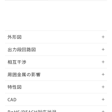
※3 非含有証明書ダウンロード
登録された部品リストについて、当社
および当社の共同利用者が、当社の製
下記の非含有証明書をダウンロードするこ
品・サービスに関するお客様との取
とができます。
合意する
キャンセル
引・商談に必要な範囲で利用すること
をご了承ください。
EU RoHS指令（10物質）の非含有証明書
※当社の共同利用者とは、
"個人情報
51物質の非含有証明書（当社基準）
の共同利用に関して"
の「1.共同利
外形図
※本証明書は発行日時点で非含有を証明す
用者の範囲」に記載されている法人を
るもので、過去に遡って非含有を証明する
情報更新：2025/09/04
指します。
出力段回路図
ものではありません。
また、RoHS指令のフタル酸エステル類４
外形図
情報更新：2025/09/04
物質の対応では、対応完了までの期間は出
相互干渉
荷製品に未対応品が混在することから備考
出力段回路図
欄に対応日を記載しておりました。
情報更新：2025/09/04
周囲金属の影響
既に当社にて対応品への在庫切替を完了
していることから、特段のことがない限
相互干渉
情報更新：2025/09/04
特性図
り、2022年1月12日より割愛しておりま
す。
周囲金属の影響
情報更新：2025/09/04
CAD
検出物体の大きさと材質による影響
ログイン/会員登録いただくと、CADデータをダウンロー
RoHS/REACH対応状況