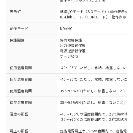
表示灯
標準I/Oモード（SIOモード）: 動作表示灯(
IO-Linkモード（COMモード）: 動作表示灯(
動作モード
NO+NC
※1 対応状況
保護回路
負荷短絡保護
対応済み：EU RoHS指令（10物質）の
出力逆接続保護
非含有に対応した製品が提供可能な商品で
電源逆接続保護
す。
サージ吸収
対応予定：EU RoHS指令（10物質）の非含
ご利用条件
使用温度範囲
-40～85℃ (ただし、氷結、結露しないこと)
有に対応した製品に切り替える予定のある
商品です。
保存温度範囲
-40～85℃ (ただし、氷結、結露しないこと)
対応予定なし：EU RoHS指令（10物質）の
以下の条件をお読みいただき、同意のうえ
非含有に非対応の商品で、対応品を出す予
使用湿度範囲
35～95%RH (ただし、結露しないこと)
ご利用ください。
定はありません。
調査・確認中：EU RoHS指令（10物質）の
本サービスは、当社制御機器事業取扱
保存湿度範囲
35～95%RH (ただし、結露しないこと)
※1 中国RoHS○×表
非含有の対応状況を調査中または確認中の
商品の当社在庫状況および標準価格
商品です。
温度の影響
-40～+85℃の温度範囲内で、23℃時の検
(税抜)を提供させていただくもので
「○」：最大均質材料含有率が中国RoHSの
非該当品：ライセンス料など無形物で、有
-25～+70℃の温度範囲内で、23℃時の検
す。
基準値以下であることを示します。
害物質有無と関係のない商品です。
当社制御機器事業取扱商品の中には、
「×」：最大均質材料含有率が中国RoHSの
仕入先様の事情により、非含有部品として
電圧の影響
定格電源電圧±15%の範囲内で、定格電源