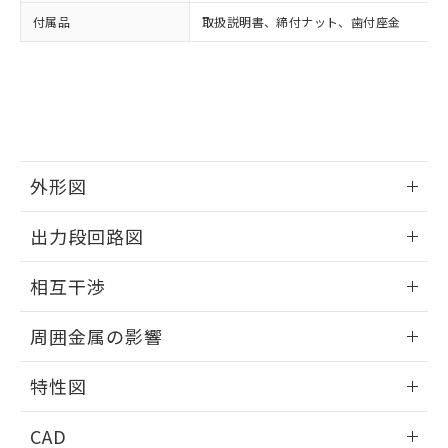
い合わせください。
お客様が当ウェブサイト上で当社にご
付属品
取扱説明書、締付ナット、歯付座金
※3 非含有証明書ダウンロード
登録された部品リストについて、当社
および当社の共同利用者が、当社の製
下記の非含有証明書をダウンロードするこ
品・サービスに関するお客様との取
とができます。
合意する
キャンセル
引・商談に必要な範囲で利用すること
をご了承ください。
EU RoHS指令（10物質）の非含有証明書
※当社の共同利用者とは、
"個人情報
51物質の非含有証明書（当社基準）
の共同利用に関して"
の「1.共同利
※本証明書は発行日時点で非含有を証明す
外形図
用者の範囲」に記載されている法人を
るもので、過去に遡って非含有を証明する
指します。
ものではありません。
情報更新：2025/09/04
出力段回路図
また、RoHS指令のフタル酸エステル類４
物質の対応では、対応完了までの期間は出
外形図
情報更新：2025/09/04
荷製品に未対応品が混在することから備考
相互干渉
欄に対応日を記載しておりました。
出力段回路図
情報更新：2025/09/04
既に当社にて対応品への在庫切替を完了
周囲金属の影響
していることから、特段のことがない限
り、2022年1月12日より割愛しておりま
相互干渉
情報更新：2025/09/04
特性図
す。
周囲金属の影響
情報更新：2025/09/04
CAD