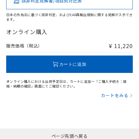
該非判定見解書/項目別対比表
X
O
O
O
日本の外為法に基づく該非判定、およびEAR再輸出規制に関する見解が入手でき
ます。
"対応済み"や非含有の記載がされた商品であっても、流通
在庫等で未対応品が混在する可能性があります。
オンライン購入
非含有品が必要な際は、弊社営業部門もしくは販売店へお
問い合わせください。
¥ 11,220
販売価格（税込）
この製品のRoHS/REACH対応状況ページへ
カートに追加
オンライン購入における出荷予定日は、カートに追加～「ご購入手続き：価
格・納期の確認」画面にてご確認ください。
カートをみる
ページ先頭へ戻る