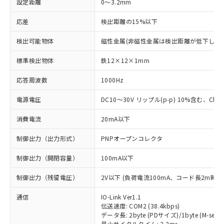
設定距離
0～3.2mm
応差
検出距離の15%以下
検出可能物体
磁性金属(非磁性金属は検出距離が低下します
標準検出物体
鉄12×12×1mm
応答周波数
1000Hz
電源電圧
DC10～30V リップル(p-p) 10%含む、Class
消費電流
20mA以下
制御出力（出力形式）
PNPオープンコレクタ
制御出力（開閉容量）
100mA以下
制御出力（残留電圧）
2V以下 (負荷電流100mA、コード長2m時)
通信
IO-Link Ver1.1
伝送速度: COM2 (38.4kbps)
データ長: 2byte (PDサイズ)/1byte (M-seque
最小サイクルタイム: 2.3ms