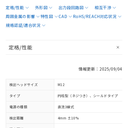
定格/性能
外形図
出力段回路図
相互干渉
周囲金属の影響
特性図
CAD
RoHS/REACH対応状況
規格認証/適合状況
定格/性能
情報更新：2025/09/04
検出ヘッドサイズ
M12
タイプ
円柱型（ネジつき）、シールドタイプ
電源の種類
直流3線式
検出距離
4mm ±10%