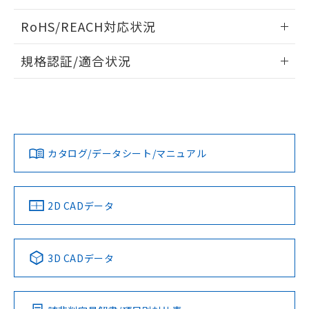
検出物体の大きさと材質による影響
ログイン/会員登録いただくと、CADデータをダウンロー
RoHS/REACH対応状況
ドすることができます。
情報更新：
A: 30mm以上、B: 20mm以上
規格認証/適合状況
ログイン/会員登録
EU RoHS
注意事項・凡例
UL認証
CSA認証
CEマーキング
L: 0mm以上、φd: 18mm以上、D: 0mm以上、m: 12mm以
上、n: 18mm以上
Yes
Yes
Yes
金属埋め込み
対応状況
対応予定月
※1
※2
ダウンロードデータをご利用いただく前に、以下を必ずお読
みください。
カタログ/データシート/マニュアル
対応済み
ソフトウェアの使用条件
LR型式承認
DNV型式承認
BV型式承認
KR型式承
タイムチャート
（イギリス
（ノルウェー
（フランス
（韓国
船舶規格）
船舶規格）
船舶規格）
船舶規格
中国 RoHS
注意事項・凡例
2D CADデータ
No
No
No
No
l: 2.4mm以上、φd: 18mm以上、D: 2.4mm以上、m: 12mm
以上、n: 18mm以上
中国 RoHS表
※1 ※2
検出領域
3D CADデータ
この製品の規格認証/適合状況ページへ
Pb
Hg
Cd
Cr(VI)
その他の認証はこちらのページからご検索ください