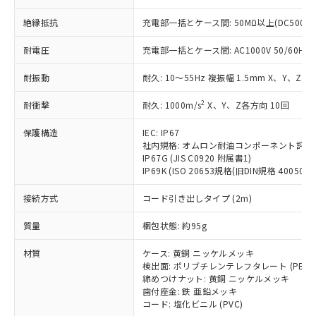
本サービスの対象外となる商品もある
基準値を超えていることを示します。
いたものが、含有品と判明した場合などや
当社は、これら貴社製品のうち、外国
ことをご了承ください。
「－」：未確認です。当社販売部門へお問
絶縁抵抗
充電部一括とケース間: 50MΩ以上(DC500V
むを得ず変更することがあります。
為替および外国貿易法に定める商品
在庫状況および標準価格照会結果は、
い合わせください。
（以下｢規制貨物等」という）を輸出
記載している更新日時点での社内デー
耐電圧
充電部一括とケース間: AC1000V 50/60Hz 1
*EU RoHS指令（10物質）：
または国外への提供する場合は、日本
記
タに基づき作成されるものであり、閲
説明
鉛(Pb) 1000ppm以下、 水銀(Hg) 1000ppm以下、 カド
*中国RoHS10物質の基準値 (GB/T26572)：
国政府の輸出許可(または役務取引許
号
覧された時点での実際の在庫および標
ミウム(Cd) 100ppm以下、
Pb(鉛) :1000ppm、 Hg(水銀) : 1000ppm、 Cd(カドミウ
耐振動
耐久: 10～55Hz 複振幅 1.5mm X、Y、Z各
可)を取得するなどの必要な手続きを
六価クロム(Cr(Ⅵ)) 1000ppm以下、ポリ臭化ビフェニル
ム) : 100ppm、
準価格とは異なる場合があることをご
類(PBB) 1000ppm以下、ポリ臭化ジフェニルエーテル類
Cr(Ⅵ)(六価クロム) : 1000ppm、 PBBs(ポリ臭化ビフェ
とります。
了承ください。
2
耐衝撃
耐久: 1000m/s
X、Y、Z各方向 10回
(PBDE) 1000ppm以下、フタル酸ビス(2-エチルヘキシ
○
一定数以上の在庫あり
ニル類) : 1000ppm、 PBDEs(ポリ臭化ジフェニルエーテ
当社は規制貨物を破棄する場合は、完
ル) (DEHP)(別名：DOP) 1000ppm以下、フタル酸ブチ
正式な納期状況および標準価格はお客
ル類) : 1000ppm、
ルベンジル（BBP） 1000ppm以下、フタル酸ジブチル
全に破砕するなど、違法に輸出されな
DBP(フタル酸ジブチル) : 1000ppm、 DIBP(フタル酸ジ
保護構造
IEC: IP67
様のお取引先、またはお客様担当のオ
（DBP） 1000ppm以下、フタル酸ジイソブチル
イソブチル) : 1000ppm、 BBP(フタル酸ブチルベンジ
△
一定数には満たないが在庫あり
いよう必要な手段を講じます。
社内規格: オムロン耐油コンポーネント評価
ムロン制御機器販売店・当社販売員に
(DIBP) 1000ppm以下
ル) : 1000ppm、
IP67G (JIS C0920 附属書1)
当社は貴社製品を、核兵器、ミサイ
但し、RoHS指令で産業用監視および制御機器に対する
DEHP(フタル酸ビス(2-エチルヘキシル)) : 1000ppm
ご相談ください。
適用除外項目は除く。
IP69K (ISO 20653規格(旧DIN規格 40050 PA
ル、化学兵器、生物兵器またはその他
－
在庫なし(最新の在庫状況につ
オムロン制御機器販売店や当社販売拠
フタル酸エステル類の４物質については閾値を超える意
武器並びにこれらの製造装置等に一切
いては、お客様のお取引先、ま
図的な使用がないことを確認しています。
点は「
販売ネットワーク
」をご確認
接続方式
コード引き出しタイプ (2m)
※2 環境保護使用期限
使用いたしません。
たはお客様担当のオムロン制御
ください。
当社は、貴社製品を第三者に販売する
機器販売店・当社販売員にご確
在庫状況および標準価格結果を当社の
質量
梱包状態: 約95g
※2 対応予定月
「ｅ」：有害物質（10物質）のすべてが基
場合は、上記1、2および3の内容を当
認ください)
事前の承諾なく第三者に漏洩または開
準値以下であることを示します。
該第三者に通知します。また当社は、
示しないようお願いします。
材質
ケース: 黄銅 ニッケルメッキ
部品在庫の切り替え状況などにより、予定
「10」：通常の使用状況下において有害物
販売先および販売に係わる関係者が違
検出面: ポリブチレンテレフタレート (PBT)
マイパーツ機能（部品リスト作成サー
空
受注生産機種、また在庫状況の
月が前後することがあります。
質が外部に漏えいし、環境に深刻な影響を
法に輸出するおそれがある場合は、取
締めつけナット: 黄銅 ニッケルメッキ
ビス）をご利用いただくには、I-Web
白
情報を公開していない機種
及ぼさない年数を意味します。
歯付座金: 鉄 亜鉛メッキ
り引きをいたしません。
メンバーズにご登録されている必要が
コード: 塩化ビニル (PVC)
「－」：未確認です。当社販売部門へお問
あります。