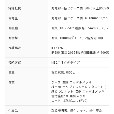
ことをご了承ください。
「－」：未確認です。当社販売部門へお問
むを得ず変更することがあります。
為替および外国貿易法に定める商品
在庫状況および標準価格照会結果は、
絶縁抵抗
充電部一括とケース間: 50MΩ以上(DC500V
い合わせください。
（以下｢規制貨物等」という）を輸出
記載している更新日時点での社内デー
*EU RoHS指令（10物質）：
または国外への提供する場合は、日本
記
タに基づき作成されるものであり、閲
説明
耐電圧
充電部一括とケース間: AC1000V 50/60Hz 1
鉛(Pb) 1000ppm以下、 水銀(Hg) 1000ppm以下、 カド
*中国RoHS10物質の基準値 (GB/T26572)：
国政府の輸出許可(または役務取引許
号
覧された時点での実際の在庫および標
ミウム(Cd) 100ppm以下、
Pb(鉛) :1000ppm、 Hg(水銀) : 1000ppm、 Cd(カドミウ
可)を取得するなどの必要な手続きを
六価クロム(Cr(Ⅵ)) 1000ppm以下、ポリ臭化ビフェニル
ム) : 100ppm、
準価格とは異なる場合があることをご
耐振動
耐久: 10～55Hz 複振幅 1.5mm X、Y、Z各
類(PBB) 1000ppm以下、ポリ臭化ジフェニルエーテル類
Cr(Ⅵ)(六価クロム) : 1000ppm、 PBBs(ポリ臭化ビフェ
とります。
了承ください。
(PBDE) 1000ppm以下、フタル酸ビス(2-エチルヘキシ
○
一定数以上の在庫あり
ニル類) : 1000ppm、 PBDEs(ポリ臭化ジフェニルエーテ
当社は規制貨物を破棄する場合は、完
2
ル) (DEHP)(別名：DOP) 1000ppm以下、フタル酸ブチ
耐衝撃
耐久: 1000m/s
X、Y、Z各方向 10回
正式な納期状況および標準価格はお客
ル類) : 1000ppm、
ルベンジル（BBP） 1000ppm以下、フタル酸ジブチル
全に破砕するなど、違法に輸出されな
DBP(フタル酸ジブチル) : 1000ppm、 DIBP(フタル酸ジ
様のお取引先、またはお客様担当のオ
（DBP） 1000ppm以下、フタル酸ジイソブチル
イソブチル) : 1000ppm、 BBP(フタル酸ブチルベンジ
△
一定数には満たないが在庫あり
いよう必要な手段を講じます。
保護構造
IEC: IP67
ムロン制御機器販売店・当社販売員に
(DIBP) 1000ppm以下
ル) : 1000ppm、
IP69K (ISO 20653規格(旧DIN規格 40050 PA
当社は貴社製品を、核兵器、ミサイ
但し、RoHS指令で産業用監視および制御機器に対する
DEHP(フタル酸ビス(2-エチルヘキシル)) : 1000ppm
ご相談ください。
適用除外項目は除く。
ル、化学兵器、生物兵器またはその他
－
在庫なし(最新の在庫状況につ
オムロン制御機器販売店や当社販売拠
フタル酸エステル類の４物質については閾値を超える意
接続方式
M12コネクタタイプ
武器並びにこれらの製造装置等に一切
いては、お客様のお取引先、ま
図的な使用がないことを確認しています。
点は「
販売ネットワーク
」をご確認
※2 環境保護使用期限
使用いたしません。
たはお客様担当のオムロン制御
ください。
質量
梱包状態: 約55g
当社は、貴社製品を第三者に販売する
機器販売店・当社販売員にご確
在庫状況および標準価格結果を当社の
※2 対応予定月
「ｅ」：有害物質（10物質）のすべてが基
場合は、上記1、2および3の内容を当
認ください)
事前の承諾なく第三者に漏洩または開
材質
ケース: 黄銅 ニッケルメッキ
準値以下であることを示します。
該第三者に通知します。また当社は、
示しないようお願いします。
検出面: ポリブチレンテレフタレート (PBT)
部品在庫の切り替え状況などにより、予定
「10」：通常の使用状況下において有害物
販売先および販売に係わる関係者が違
締めつけナット: 黄銅 ニッケルメッキ
マイパーツ機能（部品リスト作成サー
空
受注生産機種、また在庫状況の
月が前後することがあります。
質が外部に漏えいし、環境に深刻な影響を
法に輸出するおそれがある場合は、取
歯付座金: 鉄 亜鉛メッキ
ビス）をご利用いただくには、I-Web
白
情報を公開していない機種
及ぼさない年数を意味します。
コード: 塩化ビニル (PVC)
り引きをいたしません。
メンバーズにご登録されている必要が
「－」：未確認です。当社販売部門へお問
あります。
付属品
取扱説明書、締付ナット、歯付座金
い合わせください。
お客様が当ウェブサイト上で当社にご