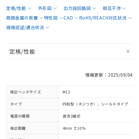
定格/性能
外形図
出力段回路図
相互干渉
周囲金属の影響
特性図
CAD
RoHS/REACH対応状況
規格認証/適合状況
定格/性能
情報更新：2025/09/04
検出ヘッドサイズ
M12
タイプ
円柱型（ネジつき）、シールドタイプ
電源の種類
直流3線式
検出距離
4mm ±10%