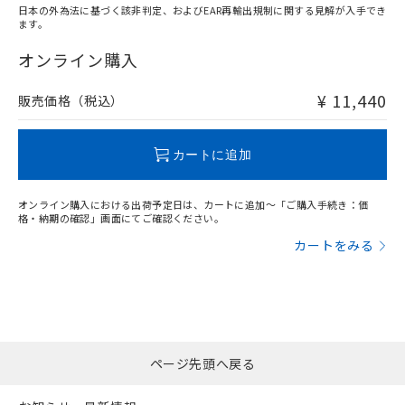
日本の外為法に基づく該非判定、およびEAR再輸出規制に関する見解が入手でき
ます。
"対応済み"や非含有の記載がされた商品であっても、流通
在庫等で未対応品が混在する可能性があります。
オンライン購入
非含有品が必要な際は、弊社営業部門もしくは販売店へお
問い合わせください。
¥ 11,440
販売価格（税込）
この製品のRoHS/REACH対応状況ページへ
カートに追加
オンライン購入における出荷予定日は、カートに追加～「ご購入手続き：価
格・納期の確認」画面にてご確認ください。
カートをみる
ページ先頭へ戻る