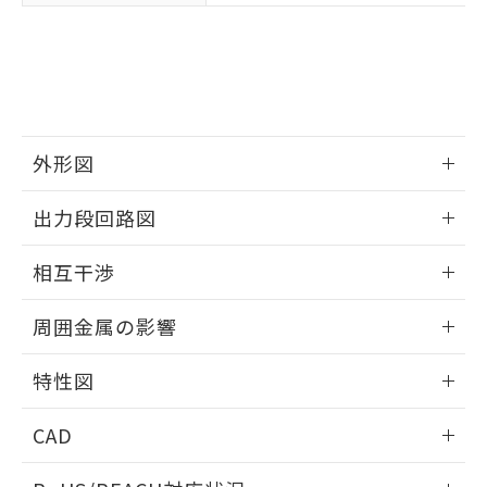
※3 非含有証明書ダウンロード
登録された部品リストについて、当社
および当社の共同利用者が、当社の製
下記の非含有証明書をダウンロードするこ
品・サービスに関するお客様との取
とができます。
合意する
キャンセル
引・商談に必要な範囲で利用すること
をご了承ください。
EU RoHS指令（10物質）の非含有証明書
※当社の共同利用者とは、
"個人情報
51物質の非含有証明書（当社基準）
の共同利用に関して"
の「1.共同利
外形図
※本証明書は発行日時点で非含有を証明す
用者の範囲」に記載されている法人を
るもので、過去に遡って非含有を証明する
情報更新：2025/09/04
指します。
出力段回路図
ものではありません。
また、RoHS指令のフタル酸エステル類４
外形図
情報更新：2025/09/04
物質の対応では、対応完了までの期間は出
相互干渉
荷製品に未対応品が混在することから備考
出力段回路図
欄に対応日を記載しておりました。
情報更新：2025/09/04
周囲金属の影響
既に当社にて対応品への在庫切替を完了
していることから、特段のことがない限
相互干渉
情報更新：2025/09/04
り、2022年1月12日より割愛しておりま
特性図
す。
周囲金属の影響
情報更新：2025/09/04
CAD
検出物体の大きさと材質による影響
ログイン/会員登録いただくと、CADデータをダウンロー