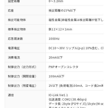
設定距離
0～3.2mm
応差
検出距離の15%以下
検出可能物体
磁性金属(非磁性金属は検出距離が低下します
標準検出物体
鉄12×12×1mm
応答周波数
1000Hz
電源電圧
DC10～30V リップル(p-p) 10%含む、Class
消費電流
20mA以下
制御出力（出力形式）
PNPオープンコレクタ
制御出力（開閉容量）
100mA以下
制御出力（残留電圧）
2V以下 (負荷電流100mA、コード長2m時)
通信
IO-Link Ver1.1
伝送速度: COM2 (38.4kbps)
データ長: 2byte (PDサイズ)/1byte (M-seque
最小サイクルタイム: 2.3ms