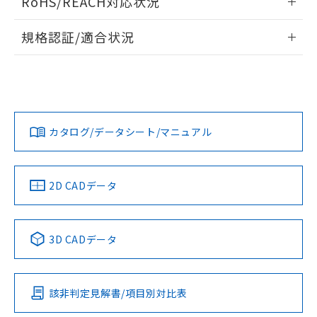
RoHS/REACH対応状況
ドすることができます。
情報更新：2026/7/29
A: 30mm以上、B: 20mm以上
規格認証/適合状況
ログイン/会員登録
EU RoHS
注意事項・凡例
UL認証
CSA認証
CEマーキング
L: 0mm以上、φd: 18mm以上、D: 0mm以上、m: 12mm以
上、n: 18mm以上
Yes
Yes
Yes
金属埋め込み
対応状況
対応予定月
※1
※2
ダウンロードデータをご利用いただく前に、以下を必ずお読
みください。
カタログ/データシート/マニュアル
対応済み
ソフトウェアの使用条件
LR型式承認
DNV型式承認
BV型式承認
KR型式承
タイムチャート
（イギリス
（ノルウェー
（フランス
（韓国
船舶規格）
船舶規格）
船舶規格）
船舶規格
中国 RoHS
注意事項・凡例
2D CADデータ
No
No
No
No
l: 2.4mm以上、φd: 18mm以上、D: 2.4mm以上、m: 12mm
以上、n: 18mm以上
中国 RoHS表
※1 ※2
検出領域
3D CADデータ
この製品の規格認証/適合状況ページへ
Pb
Hg
Cd
Cr(VI)
その他の認証はこちらのページからご検索ください
該非判定見解書/項目別対比表
X
O
O
O