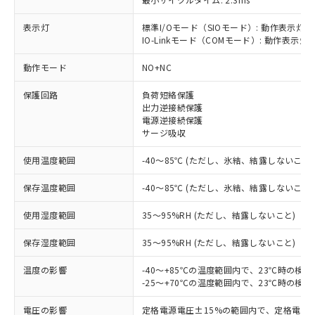
表示灯
標準I/Oモード（SIOモード）: 動作表示灯(
IO-Linkモード（COMモード）: 動作表示灯(
※1 対応状況
動作モード
NO+NC
対応済み：EU RoHS指令（10物質）の
保護回路
負荷短絡保護
非含有に対応した製品が提供可能な商品で
出力逆接続保護
す。
電源逆接続保護
サージ吸収
対応予定：EU RoHS指令（10物質）の非含
ご利用条件
有に対応した製品に切り替える予定のある
使用温度範囲
-40～85℃ (ただし、氷結、結露しないこと)
商品です。
対応予定なし：EU RoHS指令（10物質）の
保存温度範囲
-40～85℃ (ただし、氷結、結露しないこと)
以下の条件をお読みいただき、同意のうえ
非含有に非対応の商品で、対応品を出す予
ご利用ください。
定はありません。
使用湿度範囲
35～95%RH (ただし、結露しないこと)
調査・確認中：EU RoHS指令（10物質）の
本サービスは、当社制御機器事業取扱
※1 中国RoHS○×表
非含有の対応状況を調査中または確認中の
保存湿度範囲
35～95%RH (ただし、結露しないこと)
商品の当社在庫状況および標準価格
商品です。
(税抜)を提供させていただくもので
「○」：最大均質材料含有率が中国RoHSの
非該当品：ライセンス料など無形物で、有
温度の影響
-40～+85℃の温度範囲内で、23℃時の検
す。
基準値以下であることを示します。
害物質有無と関係のない商品です。
-25～+70℃の温度範囲内で、23℃時の検
当社制御機器事業取扱商品の中には、
「×」：最大均質材料含有率が中国RoHSの
仕入先様の事情により、非含有部品として
本サービスの対象外となる商品もある
基準値を超えていることを示します。
電圧の影響
定格電源電圧±15%の範囲内で、定格電源
いたものが、含有品と判明した場合などや
当社は、これら貴社製品のうち、外国