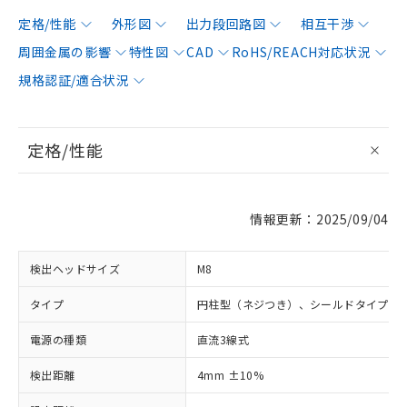
定格/性能
外形図
出力段回路図
相互干渉
周囲金属の影響
特性図
CAD
RoHS/REACH対応状況
規格認証/適合状況
定格/性能
情報更新：2025/09/04
検出ヘッドサイズ
M8
タイプ
円柱型（ネジつき）、シールドタイプ
電源の種類
直流3線式
検出距離
4mm ±10%