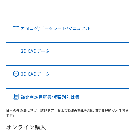
UL認証
CSA認証
CEマーキング
L: 3mm以上、φd: 30mm以上、D: 3mm以上、m: 12mm以
上、n: 20mm以上
Yes
Yes
Yes
金属埋め込み
対応状況
対応予定月
※1
※2
ダウンロードデータをご利用いただく前に、以下を必ずお読
みください。
カタログ/データシート/マニュアル
対応済み
ソフトウェアの使用条件
LR型式承認
DNV型式承認
BV型式承認
KR型式承
タイムチャート
（イギリス
（ノルウェー
（フランス
（韓国
船舶規格）
船舶規格）
船舶規格）
船舶規格
中国 RoHS
注意事項・凡例
2D CADデータ
No
No
No
No
l: 4mm以上、φd: 30mm以上、D: 4mm以上、m: 12mm以
上、n: 20mm以上
中国 RoHS表
※1 ※2
検出領域
3D CADデータ
この製品の規格認証/適合状況ページへ
Pb
Hg
Cd
Cr(VI)
その他の認証はこちらのページからご検索ください
該非判定見解書/項目別対比表
X
O
O
O
日本の外為法に基づく該非判定、およびEAR再輸出規制に関する見解が入手でき
ます。
"対応済み"や非含有の記載がされた商品であっても、流通
在庫等で未対応品が混在する可能性があります。
オンライン購入
非含有品が必要な際は、弊社営業部門もしくは販売店へお