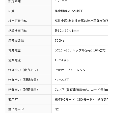
設定距離
0～3mm
応差
検出距離の15%以下
検出可能物体
磁性金属(非磁性金属は検出距離が低下し
標準検出物体
鉄12×12×1mm
応答周波数
700Hz
電源電圧
DC10～30V リップル(p-p) 10%含む、Cla
消費電流
16mA以下
制御出力（出力形式）
PNPオープンコレクタ
制御出力（開閉容量）
50mA以下
制御出力（残留電圧）
2V以下 (負荷電流50mA、コード長2m時)
表示灯
標準I/Oモード（SIOモード）: 動作表示灯
動作モード
NC