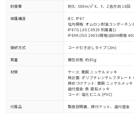
記載している更新日時点での社内デー
*EU RoHS指令（10物質）：
または国外への提供する場合は、日本
2
耐衝撃
記
タに基づき作成されるものであり、閲
説明
耐久: 500m/s
X、Y、Z各方向 10回
鉛(Pb) 1000ppm以下、 水銀(Hg) 1000ppm以下、 カド
*中国RoHS10物質の基準値 (GB/T26572)：
国政府の輸出許可(または役務取引許
号
覧された時点での実際の在庫および標
ミウム(Cd) 100ppm以下、
Pb(鉛) :1000ppm、 Hg(水銀) : 1000ppm、 Cd(カドミウ
可)を取得するなどの必要な手続きを
六価クロム(Cr(Ⅵ)) 1000ppm以下、ポリ臭化ビフェニル
保護構造
IEC: IP67
ム) : 100ppm、
準価格とは異なる場合があることをご
類(PBB) 1000ppm以下、ポリ臭化ジフェニルエーテル類
Cr(Ⅵ)(六価クロム) : 1000ppm、 PBBs(ポリ臭化ビフェ
とります。
社内規格: オムロン耐油コンポーネント評
了承ください。
(PBDE) 1000ppm以下、フタル酸ビス(2-エチルヘキシ
○
一定数以上の在庫あり
ニル類) : 1000ppm、 PBDEs(ポリ臭化ジフェニルエーテ
IP67G (JIS C0920 附属書1)
当社は規制貨物を破棄する場合は、完
ル) (DEHP)(別名：DOP) 1000ppm以下、フタル酸ブチ
正式な納期状況および標準価格はお客
ル類) : 1000ppm、
IP69K (ISO 20653規格(旧DIN規格 40050 
ルベンジル（BBP） 1000ppm以下、フタル酸ジブチル
全に破砕するなど、違法に輸出されな
DBP(フタル酸ジブチル) : 1000ppm、 DIBP(フタル酸ジ
様のお取引先、またはお客様担当のオ
（DBP） 1000ppm以下、フタル酸ジイソブチル
イソブチル) : 1000ppm、 BBP(フタル酸ブチルベンジ
△
一定数には満たないが在庫あり
いよう必要な手段を講じます。
ムロン制御機器販売店・当社販売員に
(DIBP) 1000ppm以下
ル) : 1000ppm、
接続方式
コード引き出しタイプ (2m)
当社は貴社製品を、核兵器、ミサイ
但し、RoHS指令で産業用監視および制御機器に対する
DEHP(フタル酸ビス(2-エチルヘキシル)) : 1000ppm
ご相談ください。
適用除外項目は除く。
ル、化学兵器、生物兵器またはその他
－
在庫なし(最新の在庫状況につ
オムロン制御機器販売店や当社販売拠
質量
梱包状態: 約85g
フタル酸エステル類の４物質については閾値を超える意
武器並びにこれらの製造装置等に一切
いては、お客様のお取引先、ま
図的な使用がないことを確認しています。
点は「
販売ネットワーク
」をご確認
※2 環境保護使用期限
使用いたしません。
たはお客様担当のオムロン制御
材質
ください。
ケース: 黄銅 ニッケルメッキ
当社は、貴社製品を第三者に販売する
機器販売店・当社販売員にご確
検出面: ポリブチレンテレフタレート (PB
在庫状況および標準価格結果を当社の
※2 対応予定月
「ｅ」：有害物質（10物質）のすべてが基
場合は、上記1、2および3の内容を当
締めつけナット: 黄銅 ニッケルメッキ
認ください)
事前の承諾なく第三者に漏洩または開
準値以下であることを示します。
歯付座金: 鉄 亜鉛メッキ
該第三者に通知します。また当社は、
示しないようお願いします。
コード: 塩化ビニル (PVC)
部品在庫の切り替え状況などにより、予定
「10」：通常の使用状況下において有害物
販売先および販売に係わる関係者が違
マイパーツ機能（部品リスト作成サー
空
受注生産機種、また在庫状況の
月が前後することがあります。
質が外部に漏えいし、環境に深刻な影響を
法に輸出するおそれがある場合は、取
ビス）をご利用いただくには、I-Web
白
情報を公開していない機種
付属品
取扱説明書、締付ナット、歯付座金
及ぼさない年数を意味します。
り引きをいたしません。
メンバーズにご登録されている必要が
「－」：未確認です。当社販売部門へお問
あります。
い合わせください。
お客様が当ウェブサイト上で当社にご
※3 非含有証明書ダウンロード
登録された部品リストについて、当社
および当社の共同利用者が、当社の製