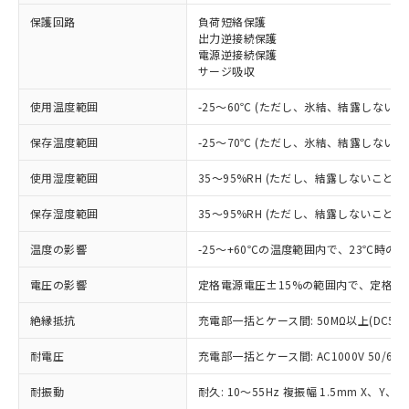
保護回路
負荷短絡保護
※1 対応状況
出力逆接続保護
電源逆接続保護
サージ吸収
対応済み：EU RoHS指令（10物質）の
非含有に対応した製品が提供可能な商品で
使用温度範囲
-25～60℃ (ただし、氷結、結露しないこ
す。
対応予定：EU RoHS指令（10物質）の非含
保存温度範囲
-25～70℃ (ただし、氷結、結露しないこ
ご利用条件
有に対応した製品に切り替える予定のある
商品です。
使用湿度範囲
35～95%RH (ただし、結露しないこと)
対応予定なし：EU RoHS指令（10物質）の
以下の条件をお読みいただき、同意のうえ
非含有に非対応の商品で、対応品を出す予
保存湿度範囲
35～95%RH (ただし、結露しないこと)
ご利用ください。
定はありません。
調査・確認中：EU RoHS指令（10物質）の
温度の影響
-25～+60℃の温度範囲内で、23℃時の検
本サービスは、当社制御機器事業取扱
※1 中国RoHS○×表
非含有の対応状況を調査中または確認中の
商品の当社在庫状況および標準価格
商品です。
電圧の影響
定格電源電圧±15%の範囲内で、定格電
(税抜)を提供させていただくもので
「○」：最大均質材料含有率が中国RoHSの
非該当品：ライセンス料など無形物で、有
す。
基準値以下であることを示します。
絶縁抵抗
充電部一括とケース間: 50MΩ以上(DC50
害物質有無と関係のない商品です。
当社制御機器事業取扱商品の中には、
「×」：最大均質材料含有率が中国RoHSの
仕入先様の事情により、非含有部品として
本サービスの対象外となる商品もある
耐電圧
充電部一括とケース間: AC1000V 50/60Hz
基準値を超えていることを示します。
いたものが、含有品と判明した場合などや
当社は、これら貴社製品のうち、外国
ことをご了承ください。
「－」：未確認です。当社販売部門へお問
むを得ず変更することがあります。
為替および外国貿易法に定める商品
在庫状況および標準価格照会結果は、
耐振動
耐久: 10～55Hz 複振幅 1.5mm X、Y、Z
い合わせください。
（以下｢規制貨物等」という）を輸出