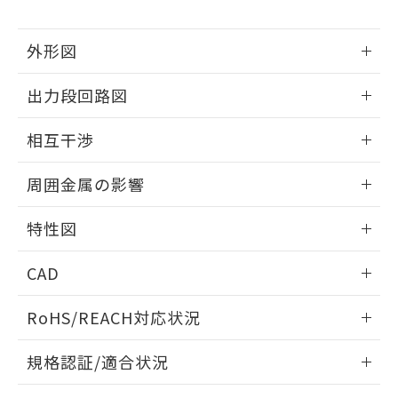
下記の非含有証明書をダウンロードするこ
品・サービスに関するお客様との取
とができます。
合意する
キャンセル
引・商談に必要な範囲で利用すること
外形図
をご了承ください。
EU RoHS指令（10物質）の非含有証明書
※当社の共同利用者とは、
"個人情報
51物質の非含有証明書（当社基準）
情報更新：2025/09/04
の共同利用に関して"
の「1.共同利
出力段回路図
※本証明書は発行日時点で非含有を証明す
用者の範囲」に記載されている法人を
るもので、過去に遡って非含有を証明する
外形図
指します。
情報更新：2025/09/04
ものではありません。
相互干渉
また、RoHS指令のフタル酸エステル類４
出力段回路図
情報更新：2025/09/04
物質の対応では、対応完了までの期間は出
周囲金属の影響
荷製品に未対応品が混在することから備考
欄に対応日を記載しておりました。
相互干渉
情報更新：2025/09/04
特性図
既に当社にて対応品への在庫切替を完了
していることから、特段のことがない限
周囲金属の影響
情報更新：2025/09/04
り、2022年1月12日より割愛しておりま
CAD
す。
検出物体の大きさと材質による影響
ログイン/会員登録いただくと、CADデータをダウンロー
RoHS/REACH対応状況
ドすることができます。
情報更新：2026/7/29
A: 40mm以上、B: 20mm以上
規格認証/適合状況
ログイン/会員登録
EU RoHS
注意事項・凡例