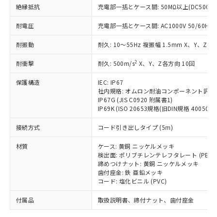
「－」：未確認です。当社販売部門へお問
むを得ず変更することがあります。
為替および外国貿易法に定める商品
絶縁抵抗
在庫状況および標準価格照会結果は、
充電部一括とケース間: 50MΩ以上(DC500V
い合わせください。
（以下｢規制貨物等」という）を輸出
記載している更新日時点での社内デー
*EU RoHS指令（10物質）：
または国外への提供する場合は、日本
耐電圧
充電部一括とケース間: AC1000V 50/60Hz 1
記
タに基づき作成されるものであり、閲
説明
鉛(Pb) 1000ppm以下、 水銀(Hg) 1000ppm以下、 カド
*中国RoHS10物質の基準値 (GB/T26572)：
国政府の輸出許可(または役務取引許
号
覧された時点での実際の在庫および標
ミウム(Cd) 100ppm以下、
Pb(鉛) :1000ppm、 Hg(水銀) : 1000ppm、 Cd(カドミウ
耐振動
可)を取得するなどの必要な手続きを
耐久: 10～55Hz 複振幅 1.5mm X、Y、Z各
六価クロム(Cr(Ⅵ)) 1000ppm以下、ポリ臭化ビフェニル
ム) : 100ppm、
準価格とは異なる場合があることをご
類(PBB) 1000ppm以下、ポリ臭化ジフェニルエーテル類
Cr(Ⅵ)(六価クロム) : 1000ppm、 PBBs(ポリ臭化ビフェ
とります。
了承ください。
(PBDE) 1000ppm以下、フタル酸ビス(2-エチルヘキシ
○
一定数以上の在庫あり
ニル類) : 1000ppm、 PBDEs(ポリ臭化ジフェニルエーテ
2
耐衝撃
耐久: 500m/s
X、Y、Z各方向 10回
当社は規制貨物を破棄する場合は、完
ル) (DEHP)(別名：DOP) 1000ppm以下、フタル酸ブチ
正式な納期状況および標準価格はお客
ル類) : 1000ppm、
ルベンジル（BBP） 1000ppm以下、フタル酸ジブチル
全に破砕するなど、違法に輸出されな
DBP(フタル酸ジブチル) : 1000ppm、 DIBP(フタル酸ジ
様のお取引先、またはお客様担当のオ
（DBP） 1000ppm以下、フタル酸ジイソブチル
保護構造
IEC: IP67
イソブチル) : 1000ppm、 BBP(フタル酸ブチルベンジ
△
一定数には満たないが在庫あり
いよう必要な手段を講じます。
ムロン制御機器販売店・当社販売員に
(DIBP) 1000ppm以下
ル) : 1000ppm、
社内規格: オムロン耐油コンポーネント評価
当社は貴社製品を、核兵器、ミサイ
但し、RoHS指令で産業用監視および制御機器に対する
DEHP(フタル酸ビス(2-エチルヘキシル)) : 1000ppm
ご相談ください。
IP67G (JIS C0920 附属書1)
適用除外項目は除く。
ル、化学兵器、生物兵器またはその他
－
在庫なし(最新の在庫状況につ
オムロン制御機器販売店や当社販売拠
IP69K (ISO 20653規格(旧DIN規格 40050 PA
フタル酸エステル類の４物質については閾値を超える意
武器並びにこれらの製造装置等に一切
いては、お客様のお取引先、ま
図的な使用がないことを確認しています。
点は「
販売ネットワーク
」をご確認
※2 環境保護使用期限
使用いたしません。
接続方式
たはお客様担当のオムロン制御
コード引き出しタイプ (5m)
ください。
当社は、貴社製品を第三者に販売する
機器販売店・当社販売員にご確
在庫状況および標準価格結果を当社の
※2 対応予定月
「ｅ」：有害物質（10物質）のすべてが基
材質
場合は、上記1、2および3の内容を当
ケース: 黄銅 ニッケルメッキ
認ください)
事前の承諾なく第三者に漏洩または開
準値以下であることを示します。
検出面: ポリブチレンテレフタレート (PBT)
該第三者に通知します。また当社は、
示しないようお願いします。
締めつけナット: 黄銅 ニッケルメッキ
部品在庫の切り替え状況などにより、予定
「10」：通常の使用状況下において有害物
販売先および販売に係わる関係者が違
マイパーツ機能（部品リスト作成サー
空
受注生産機種、また在庫状況の
歯付座金: 鉄 亜鉛メッキ
月が前後することがあります。
質が外部に漏えいし、環境に深刻な影響を
法に輸出するおそれがある場合は、取
ビス）をご利用いただくには、I-Web
白
情報を公開していない機種
コード: 塩化ビニル (PVC)
及ぼさない年数を意味します。
り引きをいたしません。
メンバーズにご登録されている必要が
「－」：未確認です。当社販売部門へお問
付属品
あります。
取扱説明書、締付ナット、歯付座金
い合わせください。
お客様が当ウェブサイト上で当社にご