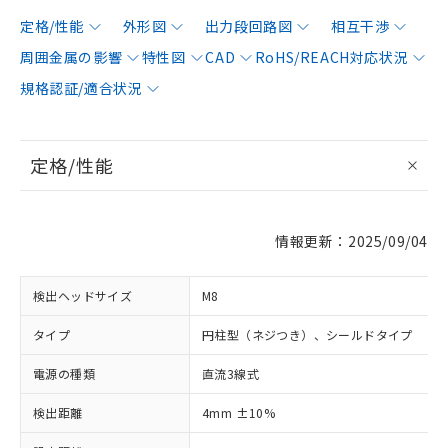
定格/性能
外形図
出力段回路図
相互干渉
周囲金属の影響
特性図
CAD
RoHS/REACH対応状況
規格認証/適合状況
定格/性能
情報更新：2025/09/04
検出ヘッドサイズ
M8
タイプ
円柱型（ネジつき）、シールドタイプ
電源の種類
直流3線式
検出距離
4mm ±10%