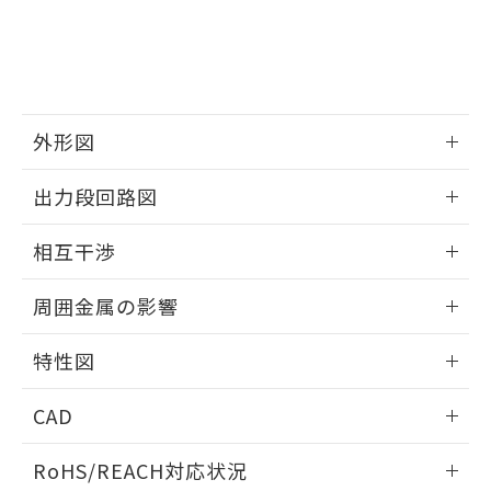
※3 非含有証明書ダウンロード
登録された部品リストについて、当社
および当社の共同利用者が、当社の製
下記の非含有証明書をダウンロードするこ
品・サービスに関するお客様との取
とができます。
合意する
キャンセル
引・商談に必要な範囲で利用すること
をご了承ください。
EU RoHS指令（10物質）の非含有証明書
※当社の共同利用者とは、
"個人情報
外形図
51物質の非含有証明書（当社基準）
の共同利用に関して"
の「1.共同利
※本証明書は発行日時点で非含有を証明す
用者の範囲」に記載されている法人を
情報更新：2025/09/04
るもので、過去に遡って非含有を証明する
出力段回路図
指します。
ものではありません。
外形図
また、RoHS指令のフタル酸エステル類４
情報更新：2025/09/04
相互干渉
物質の対応では、対応完了までの期間は出
荷製品に未対応品が混在することから備考
出力段回路図
情報更新：2025/09/04
欄に対応日を記載しておりました。
周囲金属の影響
既に当社にて対応品への在庫切替を完了
相互干渉
していることから、特段のことがない限
情報更新：2025/09/04
特性図
り、2022年1月12日より割愛しておりま
す。
周囲金属の影響
情報更新：2025/09/04
CAD
検出物体の大きさと材質による影響
ログイン/会員登録いただくと、CADデータをダウンロー
RoHS/REACH対応状況
ドすることができます。