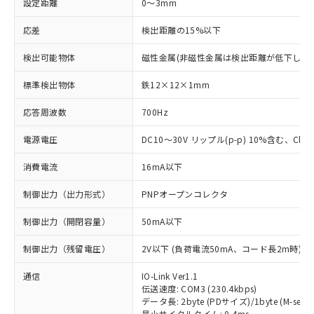
設定距離
0～3mm
応差
検出距離の15%以下
検出可能物体
磁性金属(非磁性金属は検出距離が低下します
標準検出物体
鉄12×12×1mm
応答周波数
700Hz
電源電圧
DC10～30V リップル(p-p) 10%含む、Class
消費電流
16mA以下
制御出力（出力形式）
PNPオープンコレクタ
制御出力（開閉容量）
50mA以下
制御出力（残留電圧）
2V以下 (負荷電流50mA、コード長2m時)
通信
IO-Link Ver1.1
伝送速度: COM3 (230.4kbps)
データ長: 2byte (PDサイズ)/1byte (M-seque
最小サイクルタイム: 0.4ms