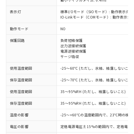
表示灯
標準I/Oモード（SIOモード）: 動作表示灯(
IO-Linkモード（COMモード）: 動作表示灯(
※1 対応状況
動作モード
NO
対応済み：EU RoHS指令（10物質）の
保護回路
負荷短絡保護
非含有に対応した製品が提供可能な商品で
出力逆接続保護
す。
電源逆接続保護
対応予定：EU RoHS指令（10物質）の非含
サージ吸収
ご利用条件
有に対応した製品に切り替える予定のある
商品です。
使用温度範囲
-25～60℃ (ただし、氷結、結露しないこと)
対応予定なし：EU RoHS指令（10物質）の
以下の条件をお読みいただき、同意のうえ
非含有に非対応の商品で、対応品を出す予
保存温度範囲
-25～70℃ (ただし、氷結、結露しないこと)
ご利用ください。
定はありません。
調査・確認中：EU RoHS指令（10物質）の
使用湿度範囲
35～95%RH (ただし、結露しないこと)
本サービスは、当社制御機器事業取扱
※1 中国RoHS○×表
非含有の対応状況を調査中または確認中の
商品の当社在庫状況および標準価格
保存湿度範囲
35～95%RH (ただし、結露しないこと)
商品です。
(税抜)を提供させていただくもので
「○」：最大均質材料含有率が中国RoHSの
非該当品：ライセンス料など無形物で、有
す。
温度の影響
-25～+60℃の温度範囲内で、23℃時の検出
基準値以下であることを示します。
害物質有無と関係のない商品です。
当社制御機器事業取扱商品の中には、
「×」：最大均質材料含有率が中国RoHSの
仕入先様の事情により、非含有部品として
本サービスの対象外となる商品もある
電圧の影響
定格電源電圧±15%の範囲内で、定格電源
基準値を超えていることを示します。
いたものが、含有品と判明した場合などや
当社は、これら貴社製品のうち、外国
ことをご了承ください。