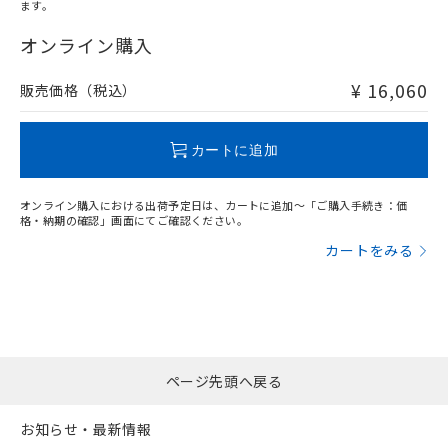
ます。
"対応済み"や非含有の記載がされた商品であっても、流通
在庫等で未対応品が混在する可能性があります。
オンライン購入
非含有品が必要な際は、弊社営業部門もしくは販売店へお
問い合わせください。
¥ 16,060
販売価格（税込）
この製品のRoHS/REACH対応状況ページへ
カートに追加
オンライン購入における出荷予定日は、カートに追加～「ご購入手続き：価
格・納期の確認」画面にてご確認ください。
カートをみる
ページ先頭へ戻る
お知らせ・最新情報