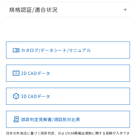
情報更新：2026/7/29
A: 40mm以上、B: 20mm以上
規格認証/適合状況
ログイン/会員登録
EU RoHS
注意事項・凡例
UL認証
CSA認証
CEマーキング
L: 3mm以上、φd: 30mm以上、D: 3mm以上、m: 12mm以
上、n: 20mm以上
Yes
Yes
Yes
金属埋め込み
対応状況
対応予定月
※1
※2
ダウンロードデータをご利用いただく前に、以下を必ずお読
みください。
カタログ/データシート/マニュアル
対応済み
ソフトウェアの使用条件
LR型式承認
DNV型式承認
BV型式承認
KR型式承
タイムチャート
（イギリス
（ノルウェー
（フランス
（韓国
船舶規格）
船舶規格）
船舶規格）
船舶規格
中国 RoHS
注意事項・凡例
2D CADデータ
No
No
No
No
l: 4mm以上、φd: 30mm以上、D: 4mm以上、m: 12mm以
上、n: 20mm以上
中国 RoHS表
※1 ※2
検出領域
3D CADデータ
この製品の規格認証/適合状況ページへ
Pb
Hg
Cd
Cr(VI)
その他の認証はこちらのページからご検索ください
該非判定見解書/項目別対比表
X
O
O
O
日本の外為法に基づく該非判定、およびEAR再輸出規制に関する見解が入手でき