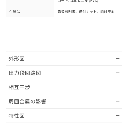
コード: 塩化ビニル (PVC)
あります。
い合わせください。
お客様が当ウェブサイト上で当社にご
※3 非含有証明書ダウンロード
付属品
取扱説明書、締付ナット、歯付座金
登録された部品リストについて、当社
および当社の共同利用者が、当社の製
下記の非含有証明書をダウンロードするこ
品・サービスに関するお客様との取
とができます。
合意する
キャンセル
引・商談に必要な範囲で利用すること
をご了承ください。
EU RoHS指令（10物質）の非含有証明書
※当社の共同利用者とは、
"個人情報
51物質の非含有証明書（当社基準）
の共同利用に関して"
の「1.共同利
※本証明書は発行日時点で非含有を証明す
用者の範囲」に記載されている法人を
外形図
るもので、過去に遡って非含有を証明する
指します。
ものではありません。
情報更新：2025/09/04
また、RoHS指令のフタル酸エステル類４
出力段回路図
物質の対応では、対応完了までの期間は出
外形図
荷製品に未対応品が混在することから備考
情報更新：2025/09/04
相互干渉
欄に対応日を記載しておりました。
既に当社にて対応品への在庫切替を完了
出力段回路図
情報更新：2025/09/04
周囲金属の影響
していることから、特段のことがない限
り、2022年1月12日より割愛しておりま
相互干渉
情報更新：2025/09/04
す。
特性図
周囲金属の影響
情報更新：2025/09/04