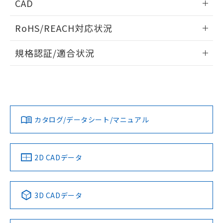
CAD
検出物体の大きさと材質による影響
ログイン/会員登録いただくと、CADデータをダウンロー
RoHS/REACH対応状況
ドすることができます。
情報更新：2026/7/29
A: 30mm以上、B: 20mm以上
規格認証/適合状況
ログイン/会員登録
EU RoHS
注意事項・凡例
UL認証
CSA認証
CEマーキング
L: 0mm以上、φd: 18mm以上、D: 0mm以上、m: 12mm以
上、n: 18mm以上
Yes
Yes
Yes
金属埋め込み
対応状況
対応予定月
※1
※2
ダウンロードデータをご利用いただく前に、以下を必ずお読
みください。
カタログ/データシート/マニュアル
対応済み
ソフトウェアの使用条件
LR型式承認
DNV型式承認
BV型式承認
KR型式承
タイムチャート
（イギリス
（ノルウェー
（フランス
（韓国
船舶規格）
船舶規格）
船舶規格）
船舶規格
中国 RoHS
注意事項・凡例
2D CADデータ
No
No
No
No
l: 2.4mm以上、φd: 18mm以上、D: 2.4mm以上、m: 12mm
以上、n: 18mm以上
中国 RoHS表
※1 ※2
検出領域
3D CADデータ
この製品の規格認証/適合状況ページへ
Pb
Hg
Cd
Cr(VI)
その他の認証はこちらのページからご検索ください