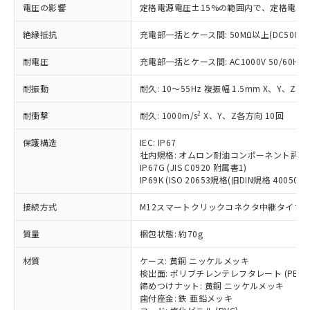
仕入先様の事情により、非含有部品として
本サービスの対象外となる商品もある
電圧の影響
定格電源電圧±15%の範囲内で、定格電源
基準値を超えていることを示します。
いたものが、含有品と判明した場合などや
当社は、これら貴社製品のうち、外国
ことをご了承ください。
「－」：未確認です。当社販売部門へお問
むを得ず変更することがあります。
為替および外国貿易法に定める商品
絶縁抵抗
充電部一括とケース間: 50MΩ以上(DC500V
在庫状況および標準価格照会結果は、
い合わせください。
（以下｢規制貨物等」という）を輸出
記載している更新日時点での社内デー
*EU RoHS指令（10物質）：
または国外への提供する場合は、日本
耐電圧
充電部一括とケース間: AC1000V 50/60Hz 1
記
タに基づき作成されるものであり、閲
説明
鉛(Pb) 1000ppm以下、 水銀(Hg) 1000ppm以下、 カド
*中国RoHS10物質の基準値 (GB/T26572)：
国政府の輸出許可(または役務取引許
号
覧された時点での実際の在庫および標
ミウム(Cd) 100ppm以下、
Pb(鉛) :1000ppm、 Hg(水銀) : 1000ppm、 Cd(カドミウ
耐振動
耐久: 10～55Hz 複振幅 1.5mm X、Y、Z各
可)を取得するなどの必要な手続きを
六価クロム(Cr(Ⅵ)) 1000ppm以下、ポリ臭化ビフェニル
ム) : 100ppm、
準価格とは異なる場合があることをご
類(PBB) 1000ppm以下、ポリ臭化ジフェニルエーテル類
Cr(Ⅵ)(六価クロム) : 1000ppm、 PBBs(ポリ臭化ビフェ
とります。
了承ください。
(PBDE) 1000ppm以下、フタル酸ビス(2-エチルヘキシ
○
一定数以上の在庫あり
ニル類) : 1000ppm、 PBDEs(ポリ臭化ジフェニルエーテ
2
耐衝撃
耐久: 1000m/s
X、Y、Z各方向 10回
当社は規制貨物を破棄する場合は、完
ル) (DEHP)(別名：DOP) 1000ppm以下、フタル酸ブチ
正式な納期状況および標準価格はお客
ル類) : 1000ppm、
ルベンジル（BBP） 1000ppm以下、フタル酸ジブチル
全に破砕するなど、違法に輸出されな
DBP(フタル酸ジブチル) : 1000ppm、 DIBP(フタル酸ジ
様のお取引先、またはお客様担当のオ
（DBP） 1000ppm以下、フタル酸ジイソブチル
保護構造
IEC: IP67
イソブチル) : 1000ppm、 BBP(フタル酸ブチルベンジ
△
一定数には満たないが在庫あり
いよう必要な手段を講じます。
ムロン制御機器販売店・当社販売員に
(DIBP) 1000ppm以下
ル) : 1000ppm、
社内規格: オムロン耐油コンポーネント評価
当社は貴社製品を、核兵器、ミサイ
但し、RoHS指令で産業用監視および制御機器に対する
DEHP(フタル酸ビス(2-エチルヘキシル)) : 1000ppm
ご相談ください。
IP67G (JIS C0920 附属書1)
適用除外項目は除く。
ル、化学兵器、生物兵器またはその他
－
在庫なし(最新の在庫状況につ
IP69K (ISO 20653規格(旧DIN規格 40050 PA
オムロン制御機器販売店や当社販売拠
フタル酸エステル類の４物質については閾値を超える意
武器並びにこれらの製造装置等に一切
いては、お客様のお取引先、ま
図的な使用がないことを確認しています。
点は「
販売ネットワーク
」をご確認
※2 環境保護使用期限
使用いたしません。
接続方式
M12スマートクリックコネクタ中継タイプ (0
たはお客様担当のオムロン制御
ください。
当社は、貴社製品を第三者に販売する
機器販売店・当社販売員にご確
在庫状況および標準価格結果を当社の
※2 対応予定月
「ｅ」：有害物質（10物質）のすべてが基
質量
梱包状態: 約70g
場合は、上記1、2および3の内容を当
認ください)
事前の承諾なく第三者に漏洩または開
準値以下であることを示します。
該第三者に通知します。また当社は、
示しないようお願いします。
材質
ケース: 黄銅 ニッケルメッキ
部品在庫の切り替え状況などにより、予定
「10」：通常の使用状況下において有害物
販売先および販売に係わる関係者が違
マイパーツ機能（部品リスト作成サー
空
受注生産機種、また在庫状況の
検出面: ポリブチレンテレフタレート (PBT)
月が前後することがあります。
質が外部に漏えいし、環境に深刻な影響を
法に輸出するおそれがある場合は、取
ビス）をご利用いただくには、I-Web
白
情報を公開していない機種
締めつけナット: 黄銅 ニッケルメッキ
及ぼさない年数を意味します。
り引きをいたしません。
メンバーズにご登録されている必要が
歯付座金: 鉄 亜鉛メッキ
「－」：未確認です。当社販売部門へお問