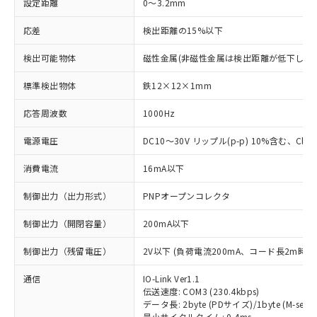
設定距離
0～3.2mm
応差
検出距離の15%以下
検出可能物体
磁性金属(非磁性金属は検出距離が低下します
標準検出物体
鉄12×12×1mm
応答周波数
1000Hz
電源電圧
DC10～30V リップル(p-p) 10%含む、Class
消費電流
16mA以下
制御出力（出力形式）
PNPオープンコレクタ
制御出力（開閉容量）
200mA以下
制御出力（残留電圧）
2V以下 (負荷電流200mA、コード長2m時)
通信
IO-Link Ver1.1
伝送速度: COM3 (230.4kbps)
データ長: 2byte (PDサイズ)/1byte (M-seque
最小サイクルタイム: 0.4ms