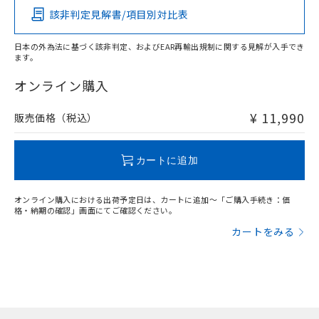
該非判定見解書/項目別対比表
X
O
O
O
日本の外為法に基づく該非判定、およびEAR再輸出規制に関する見解が入手でき
ます。
"対応済み"や非含有の記載がされた商品であっても、流通
在庫等で未対応品が混在する可能性があります。
オンライン購入
非含有品が必要な際は、弊社営業部門もしくは販売店へお
問い合わせください。
¥ 11,990
販売価格（税込）
この製品のRoHS/REACH対応状況ページへ
カートに追加
オンライン購入における出荷予定日は、カートに追加～「ご購入手続き：価
格・納期の確認」画面にてご確認ください。
カートをみる