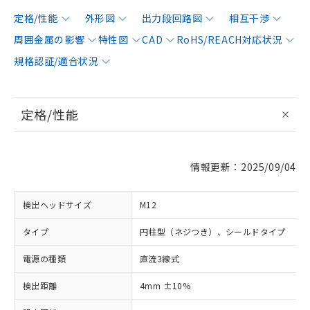
定格/性能
外形図
出力段回路図
相互干渉
周囲金属の影響
特性図
CAD
RoHS/REACH対応状況
規格認証/適合状況
定格/性能
情報更新：2025/09/04
検出ヘッドサイズ
M12
タイプ
円柱型（ネジつき）、シールドタイプ
電源の種類
直流3線式
検出距離
4mm ±10%