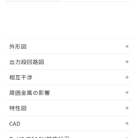
※3 非含有証明書ダウンロード
登録された部品リストについて、当社
および当社の共同利用者が、当社の製
下記の非含有証明書をダウンロードするこ
品・サービスに関するお客様との取
とができます。
合意する
キャンセル
引・商談に必要な範囲で利用すること
をご了承ください。
EU RoHS指令（10物質）の非含有証明書
※当社の共同利用者とは、
"個人情報
51物質の非含有証明書（当社基準）
の共同利用に関して"
の「1.共同利
外形図
※本証明書は発行日時点で非含有を証明す
用者の範囲」に記載されている法人を
るもので、過去に遡って非含有を証明する
情報更新：2025/09/04
指します。
出力段回路図
ものではありません。
また、RoHS指令のフタル酸エステル類４
外形図
情報更新：2025/09/04
物質の対応では、対応完了までの期間は出
相互干渉
荷製品に未対応品が混在することから備考
出力段回路図
欄に対応日を記載しておりました。
情報更新：2025/09/04
周囲金属の影響
既に当社にて対応品への在庫切替を完了
していることから、特段のことがない限
相互干渉
情報更新：2025/09/04
り、2022年1月12日より割愛しておりま
特性図
す。
周囲金属の影響
情報更新：2025/09/04
CAD
検出物体の大きさと材質による影響
ログイン/会員登録いただくと、CADデータをダウンロー