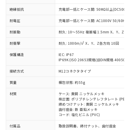
ことをご了承ください。
「－」：未確認です。当社販売部門へお問
むを得ず変更することがあります。
為替および外国貿易法に定める商品
在庫状況および標準価格照会結果は、
絶縁抵抗
充電部一括とケース間: 50MΩ以上(DC500V
い合わせください。
（以下｢規制貨物等」という）を輸出
記載している更新日時点での社内デー
*EU RoHS指令（10物質）：
または国外への提供する場合は、日本
記
タに基づき作成されるものであり、閲
説明
耐電圧
充電部一括とケース間: AC1000V 50/60Hz 1
鉛(Pb) 1000ppm以下、 水銀(Hg) 1000ppm以下、 カド
*中国RoHS10物質の基準値 (GB/T26572)：
国政府の輸出許可(または役務取引許
号
覧された時点での実際の在庫および標
ミウム(Cd) 100ppm以下、
Pb(鉛) :1000ppm、 Hg(水銀) : 1000ppm、 Cd(カドミウ
可)を取得するなどの必要な手続きを
六価クロム(Cr(Ⅵ)) 1000ppm以下、ポリ臭化ビフェニル
ム) : 100ppm、
準価格とは異なる場合があることをご
耐振動
耐久: 10～55Hz 複振幅 1.5mm X、Y、Z各
類(PBB) 1000ppm以下、ポリ臭化ジフェニルエーテル類
Cr(Ⅵ)(六価クロム) : 1000ppm、 PBBs(ポリ臭化ビフェ
とります。
了承ください。
(PBDE) 1000ppm以下、フタル酸ビス(2-エチルヘキシ
○
一定数以上の在庫あり
ニル類) : 1000ppm、 PBDEs(ポリ臭化ジフェニルエーテ
当社は規制貨物を破棄する場合は、完
2
ル) (DEHP)(別名：DOP) 1000ppm以下、フタル酸ブチ
耐衝撃
耐久: 1000m/s
X、Y、Z各方向 10回
正式な納期状況および標準価格はお客
ル類) : 1000ppm、
ルベンジル（BBP） 1000ppm以下、フタル酸ジブチル
全に破砕するなど、違法に輸出されな
DBP(フタル酸ジブチル) : 1000ppm、 DIBP(フタル酸ジ
様のお取引先、またはお客様担当のオ
（DBP） 1000ppm以下、フタル酸ジイソブチル
イソブチル) : 1000ppm、 BBP(フタル酸ブチルベンジ
△
一定数には満たないが在庫あり
いよう必要な手段を講じます。
保護構造
IEC: IP67
ムロン制御機器販売店・当社販売員に
(DIBP) 1000ppm以下
ル) : 1000ppm、
IP69K (ISO 20653規格(旧DIN規格 40050 PA
当社は貴社製品を、核兵器、ミサイ
但し、RoHS指令で産業用監視および制御機器に対する
DEHP(フタル酸ビス(2-エチルヘキシル)) : 1000ppm
ご相談ください。
適用除外項目は除く。
ル、化学兵器、生物兵器またはその他
－
在庫なし(最新の在庫状況につ
オムロン制御機器販売店や当社販売拠
フタル酸エステル類の４物質については閾値を超える意
接続方式
M12コネクタタイプ
武器並びにこれらの製造装置等に一切
いては、お客様のお取引先、ま
図的な使用がないことを確認しています。
点は「
販売ネットワーク
」をご確認
※2 環境保護使用期限
使用いたしません。
たはお客様担当のオムロン制御
ください。
質量
梱包状態: 約55g
当社は、貴社製品を第三者に販売する
機器販売店・当社販売員にご確
在庫状況および標準価格結果を当社の
※2 対応予定月
「ｅ」：有害物質（10物質）のすべてが基
場合は、上記1、2および3の内容を当
認ください)
事前の承諾なく第三者に漏洩または開
材質
ケース: 黄銅 ニッケルメッキ
準値以下であることを示します。
該第三者に通知します。また当社は、
示しないようお願いします。
検出面: ポリブチレンテレフタレート (PBT)
部品在庫の切り替え状況などにより、予定
「10」：通常の使用状況下において有害物
販売先および販売に係わる関係者が違
締めつけナット: 黄銅 ニッケルメッキ
マイパーツ機能（部品リスト作成サー
空
受注生産機種、また在庫状況の
月が前後することがあります。
質が外部に漏えいし、環境に深刻な影響を
法に輸出するおそれがある場合は、取
歯付座金: 鉄 亜鉛メッキ
ビス）をご利用いただくには、I-Web
白
情報を公開していない機種
及ぼさない年数を意味します。
コード: 塩化ビニル (PVC)
り引きをいたしません。
メンバーズにご登録されている必要が
「－」：未確認です。当社販売部門へお問
あります。
付属品
取扱説明書、締付ナット、歯付座金
い合わせください。
お客様が当ウェブサイト上で当社にご