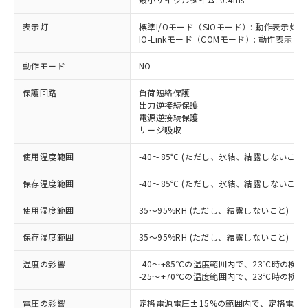
表示灯
標準I/Oモード（SIOモード）: 動作表示灯(
IO-Linkモード（COMモード）: 動作表示灯(
※1 対応状況
動作モード
NO
対応済み：EU RoHS指令（10物質）の
保護回路
負荷短絡保護
非含有に対応した製品が提供可能な商品で
出力逆接続保護
す。
電源逆接続保護
サージ吸収
対応予定：EU RoHS指令（10物質）の非含
ご利用条件
有に対応した製品に切り替える予定のある
使用温度範囲
-40～85℃ (ただし、氷結、結露しないこと)
商品です。
対応予定なし：EU RoHS指令（10物質）の
保存温度範囲
-40～85℃ (ただし、氷結、結露しないこと)
以下の条件をお読みいただき、同意のうえ
非含有に非対応の商品で、対応品を出す予
ご利用ください。
定はありません。
使用湿度範囲
35～95%RH (ただし、結露しないこと)
調査・確認中：EU RoHS指令（10物質）の
本サービスは、当社制御機器事業取扱
※1 中国RoHS○×表
非含有の対応状況を調査中または確認中の
保存湿度範囲
35～95%RH (ただし、結露しないこと)
商品の当社在庫状況および標準価格
商品です。
(税抜)を提供させていただくもので
「○」：最大均質材料含有率が中国RoHSの
非該当品：ライセンス料など無形物で、有
温度の影響
-40～+85℃の温度範囲内で、23℃時の検
す。
基準値以下であることを示します。
害物質有無と関係のない商品です。
-25～+70℃の温度範囲内で、23℃時の検
当社制御機器事業取扱商品の中には、
「×」：最大均質材料含有率が中国RoHSの
仕入先様の事情により、非含有部品として
本サービスの対象外となる商品もある
基準値を超えていることを示します。
電圧の影響
定格電源電圧±15%の範囲内で、定格電源
いたものが、含有品と判明した場合などや
当社は、これら貴社製品のうち、外国