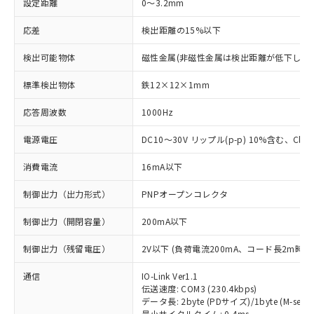
設定距離
0～3.2mm
応差
検出距離の15%以下
検出可能物体
磁性金属(非磁性金属は検出距離が低下します
標準検出物体
鉄12×12×1mm
応答周波数
1000Hz
電源電圧
DC10～30V リップル(p-p) 10%含む、Class
消費電流
16mA以下
制御出力（出力形式）
PNPオープンコレクタ
制御出力（開閉容量）
200mA以下
制御出力（残留電圧）
2V以下 (負荷電流200mA、コード長2m時)
通信
IO-Link Ver1.1
伝送速度: COM3 (230.4kbps)
データ長: 2byte (PDサイズ)/1byte (M-seque
最小サイクルタイム: 0.4ms