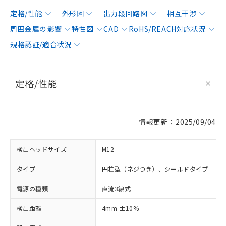
定格/性能
外形図
出力段回路図
相互干渉
周囲金属の影響
特性図
CAD
RoHS/REACH対応状況
規格認証/適合状況
定格/性能
情報更新：2025/09/04
検出ヘッドサイズ
M12
タイプ
円柱型（ネジつき）、シールドタイプ
電源の種類
直流3線式
検出距離
4mm ±10%