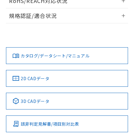
RoHS/REACH対応状況
ドすることができます。
情報更新：2026/7/29
A: 30mm以上、B: 20mm以上
規格認証/適合状況
ログイン/会員登録
EU RoHS
注意事項・凡例
UL認証
CSA認証
CEマーキング
L: 0mm以上、φd: 18mm以上、D: 0mm以上、m: 12mm以
上、n: 18mm以上
Yes
Yes
Yes
金属埋め込み
対応状況
対応予定月
※1
※2
ダウンロードデータをご利用いただく前に、以下を必ずお読
みください。
カタログ/データシート/マニュアル
対応済み
ソフトウェアの使用条件
LR型式承認
DNV型式承認
BV型式承認
KR型式承
タイムチャート
（イギリス
（ノルウェー
（フランス
（韓国
船舶規格）
船舶規格）
船舶規格）
船舶規格
中国 RoHS
注意事項・凡例
2D CADデータ
No
No
No
No
l: 2.4mm以上、φd: 18mm以上、D: 2.4mm以上、m: 12mm
以上、n: 18mm以上
中国 RoHS表
※1 ※2
検出領域
3D CADデータ
この製品の規格認証/適合状況ページへ
Pb
Hg
Cd
Cr(VI)
その他の認証はこちらのページからご検索ください
該非判定見解書/項目別対比表
X
O
O
O