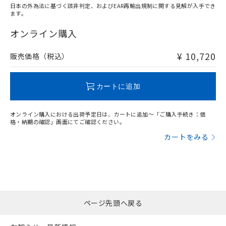
日本の外為法に基づく該非判定、およびEAR再輸出規制に関する見解が入手でき
ます。
"対応済み"や非含有の記載がされた商品であっても、流通
在庫等で未対応品が混在する可能性があります。
オンライン購入
非含有品が必要な際は、弊社営業部門もしくは販売店へお
問い合わせください。
¥ 10,720
販売価格（税込）
この製品のRoHS/REACH対応状況ページへ
カートに追加
オンライン購入における出荷予定日は、カートに追加～「ご購入手続き：価
格・納期の確認」画面にてご確認ください。
カートをみる
ページ先頭へ戻る