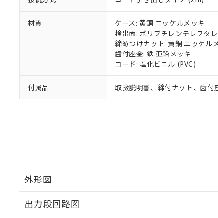
材質
ケース: 黄銅 ニッケルメッキ
検出面: ポリブチレンテレフタレー
締めつけナット: 黄銅 ニッケル
歯付座金: 鉄 亜鉛メッキ
コード: 塩化ビニル (PVC)
付属品
取扱説明書、締付ナット、歯付
外形図
出力段回路図