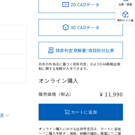
2D CADデータ
在庫・価格
無料テスト機
3D CADデータ
該非判定見解書/項目別対比表
日本の外為法に基づく該非判定、およびEAR再輸出規
制に関する見解が入手できます。
オンライン購入
¥ 11,990
販売価格（税込）
カートに追加
状況
オンライン購入における出荷予定日は、カートに追加
～「ご購入手続き：価格・納期の確認」画面にてご確