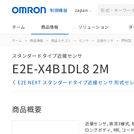
制御機器
Japan
ホーム
商品情報
ソリューション
ダ
ホーム
>
商品情報
>
商品カテゴリ
>
センサ
>
近接センサ
>
円柱型
スタンダードタイプ近接センサ
E2E-X4B1DL8 2M
E2E NEXT スタンダードタイプ近接センサ 形式セ
商品概要
近接センサ, 直流3線式, 検
ロングボディ, M8, コー