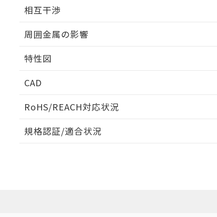
外形図
相互干渉
出力段回路図
周囲金属の影響
相互干渉
特性図
周囲金属の影響
CAD
検出物体の大きさと材質による影響
ログイン/会員登録いただくと、CADデータをダウンロ
RoHS/REACH対応状況
規格認証/適合状況
EU RoHS
注意事項・凡例
A: 40mm以上、B: 20mm以上
UL認証
CSA認証
CEマーキング
L: 3mm以上、φd: 30mm以上、D: 3mm以上、m: 12mm以
ダウンロードデータをご利用いただく前に、以下を必ずお読
Yes
Yes
Yes
対応状況
対応予定月
※1
※2
金属埋め込み
ソフトウェアの使用条件
対応済み