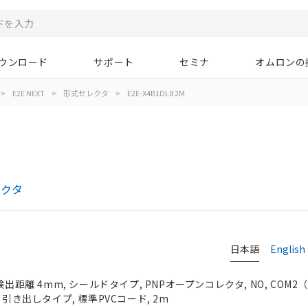
ウンロード
サポート
セミナ
オムロンの
>
E2E NEXT
>
形式セレクタ
>
E2E-X4B1DL8 2M
レクタ
日本語
English
出距離 4mm, シールドタイプ, PNPオープンコレクタ, NO, COM2（38
ド引き出しタイプ, 標準PVCコード, 2m