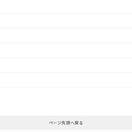
情報更新：2
情報更新：2
情報更新：2
情報更新：2
ードすることができます。
情報更新：
ログイン/会員登録
CCC認証
電波法
上、n: 20mm以上
みください。
N/A
N/A
非含有証明書
※3
ページ先頭へ戻る
ダウンロードはこちら