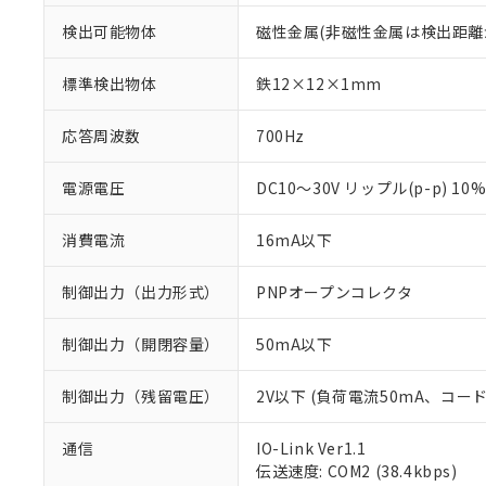
検出可能物体
磁性金属(非磁性金属は検出距離
標準検出物体
鉄12×12×1mm
応答周波数
700Hz
電源電圧
DC10～30V リップル(p-p) 10
消費電流
16mA以下
制御出力（出力形式）
PNPオープンコレクタ
制御出力（開閉容量）
50mA以下
制御出力（残留電圧）
2V以下 (負荷電流50mA、コー
※1 対応状況
通信
IO-Link Ver1.1
伝送速度: COM2 (38.4kbps)