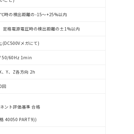
ないこと)
す。当社販売部門へお問い合わせください。
品・サービスに関するお客様との取引・商談に必要な範囲で利用す
合意する
キャンセル
書をダウンロードすることができます。
3℃時の検出距離の-15～+25%以内
利用者とは、
"個人情報の共同利用に関して"
の「1.共同利用者の
します。
10物質）の非含有証明書
、定格電源電圧時の検出距離の±1%以内
明書（当社基準）
日時点で非含有を証明するもので、過去に遡って非含有を証明するも
令のフタル酸エステル類４物質の対応では、対応完了までの期間は出
(DC500Vメガにて)
備考欄に対応日を記載しておりました。
品への在庫切替を完了していることから、特段のことがない限り、20
0/60Hz 1min
す。
 X、Y、Z各方向 2h
0回
ーネント評価基準 合格
格 40050 PART9))