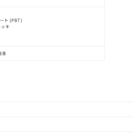
ト (PBT)
メッキ
座金
情報更新：2