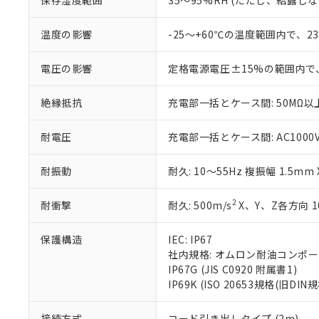
保存湿度範囲
35～95%RH (ただし、結露し
「－」：未確認で
白
が、当社の製
さい。
下記の非含有証明
温度の影響
-25～+60℃の温度範囲内で、2
※当社の共同
いる法人を指
EU RoHS指令（
電圧の影響
定格電源電圧±15%の範囲内で
51物質の非含有証
※本証明書は発行
また、RoHS指
絶縁抵抗
充電部一括とケース間: 50MΩ以上
混在することから
既に当社にて対応
耐電圧
充電部一括とケース間: AC1000V 5
り割愛しておりま
耐振動
耐久: 10～55Hz 複振幅 1.5mm
2
耐衝撃
耐久: 500m/s
X、Y、Z各方向 1
保護構造
IEC: IP67
社内規格: オムロン耐油コンポ
IP67G (JIS C0920 附属書1)
IP69K (ISO 20653規格(旧DIN規
接続方式
コード引き出しタイプ (2m)