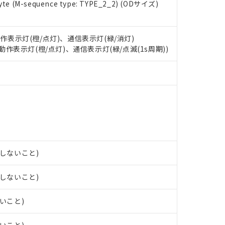
 RoHS指令（10物質）の非含有に対応した製品が提供可能な商品です
e (M-sequence type: TYPE_2_2) (ODサイズ)
oHS指令（10物質）の非含有に対応した製品に切り替える予定のある
 RoHS指令（10物質）の非含有に非対応の商品で、対応品を出す予
 RoHS指令（10物質）の非含有の対応状況を調査中または確認中の
動作表示灯(橙/点灯)、通信表示灯(緑/消灯)
ンス料など無形物で、有害物質有無と関係のない商品です。
: 動作表示灯(橙/点灯)、通信表示灯(緑/点滅(1s周期))
○×表
より、非含有部品としていたものが、含有品と判明した場合などやむ
みいただき、同意のうえご利用ください。
材料含有率が中国RoHSの基準値以下であることを示します。
材料含有率が中国RoHSの基準値を超えていることを示します。
、当社制御機器事業取扱商品の当社在庫状況および標準価格(税抜)
ら貴社製品のうち、外国為替および外国貿易法に定める商品（以下｢
質）：
す。当社販売部門へお問い合わせください。
 水銀(Hg) 1000ppm以下、 カドミウム(Cd) 100ppm以下、
たは国外への提供する場合は、日本国政府の輸出許可(または役務取
000ppm以下、ポリ臭化ビフェニル類(PBB) 1000ppm以下、ポリ臭化ジフェニルエーテル類(P
事業取扱商品の中には、本サービスの対象外となる商品もあること
手続きをとります。
キシル) (DEHP)(別名：DOP) 1000ppm以下、フタル酸ブチルベンジル（BBP） 100
(GB/T26572)：
以下、フタル酸ジイソブチル (DIBP) 1000ppm以下
び標準価格照会結果は、記載している更新日時点での社内データに
物を破棄する場合は、完全に破砕するなど、違法に輸出されないよ
(水銀) : 1000ppm、 Cd(カドミウム) : 100ppm、
業用監視および制御機器に対する適用除外項目は除く。
覧された時点での実際の在庫および標準価格とは異なる場合がある
1000ppm、 PBBs(ポリ臭化ビフェニル類) : 1000ppm、 PBDEs(ポリ臭化ジフェニルエーテル類
物質については閾値を超える意図的な使用がないことを確認しています。
上の在庫あり
 1000ppm、 DIBP(フタル酸ジイソブチル) : 1000ppm、 BBP(フタル酸ブチルベンジル) :
品を、核兵器、ミサイル、化学兵器、生物兵器またはその他武器並
チルヘキシル)) : 1000ppm
況および標準価格はお客様のお取引先、またはお客様担当のオムロ
用いたしません。
露しないこと)
ご相談ください。
は満たないが在庫あり
製品を第三者に販売する場合は、上記1、2および3の内容を当該第
機器販売店や当社販売拠点は「
販売ネットワーク
」をご確認くだ
販売先および販売に係わる関係者が違法に輸出するおそれがある場
用期限
露しないこと)
び標準価格結果を当社の事前の承諾なく第三者に漏洩または開示し
え状況などにより、予定月が前後することがあります。
(最新の在庫状況については、お客様のお取引先、またはお客様担当
（10物質）のすべてが基準値以下であることを示します。
店・当社販売員にご確認ください)
ないこと)
能（部品リスト作成サービス）をご利用いただくには、I-Webメン
使用状況下において有害物質が外部に漏えいし、環境に深刻な影響を
あります。
機種、また在庫状況の情報を公開していない機種
ェブサイト上で当社にご登録された部品リストについて、当社およ
書ダウンロード