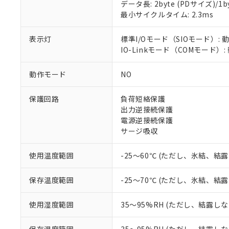
対応済み：EU
データ長: 2byte (PDサイズ)/1byt
対応予定：EU R
最小サイクルタイム: 2.3ms
対応予定なし：EU
調査・確認中：EU
ご利用条件
表示灯
標準I/Oモード（SIOモード）: 
非該当品：ライセ
IO-Linkモード（COMモード）
※1 中国RoHS
仕入先様の事情に
があります。
以下の条件をお読
「○」：最大均質
動作モード
NO
「×」：最大均質
本サービスは
当社は、これ
*EU RoHS指令（10物
「－」：未確認で
鉛(Pb) 1000ppm以下、
くものです。
う）を輸出ま
保護回路
負荷短絡保護
記
説明
六価クロム(Cr(Ⅵ)) 1
当社制御機器
などの必要な
出力逆接続保護
フタル酸ビス(2-エチルヘ
号
*中国RoHS10物質の基準値 
ル（DBP） 1000ppm
在庫状況およ
当社は規制貨
電源逆接続保護
Pb(鉛) :1000ppm、 Hg
但し、RoHS指令で産
のであり、閲
ます。
サージ吸収
Cr(Ⅵ)(六価クロム) : 
フタル酸エステル類の４
○
一定数以
DBP(フタル酸ジブチル) :
い。
当社は貴社製
DEHP(フタル酸ビス(2-エ
正式な納期状
置等に一切使
使用温度範囲
-25～60℃ (ただし、氷結、結
当社販売員に
※2 対応予定月
△
一定数に
当社は、貴社
オムロン制御
また当社は、
※2 環境保護使
保存温度範囲
-25～70℃ (ただし、氷結、結
在庫状況およ
部品在庫の切り替
たしません。
－
在庫なし
す。
「ｅ」：有害物質
機器販売
使用湿度範囲
35～95%RH (ただし、結露し
マイパーツ機
「10」：通常の
ている必要が
味します。
空
受注生産
お客様が当ウ
※3 非含有証明