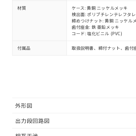
材質
ケース: 黄銅 ニッケルメッキ
検出面: ポリブチレンテレフタレー
締めつけナット: 黄銅 ニッケル
歯付座金: 鉄 亜鉛メッキ
コード: 塩化ビニル (PVC)
付属品
取扱説明書、締付ナット、歯付
外形図
出力段回路図
外形図
相互干渉