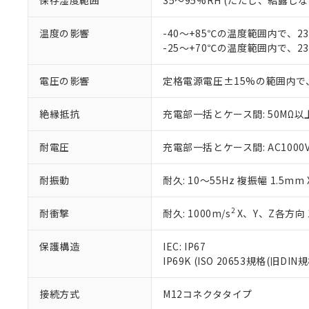
保存湿度範囲
35～95%RH (ただし、結露し
が、当社の製
さい。
下記の非含有証明
※当社の共同
温度の影響
-40～+85℃の温度範囲内で、
いる法人を指
-25～+70℃の温度範囲内で、
EU RoHS指令（
51物質の非含有証
※本証明書は発行
電圧の影響
定格電源電圧±15%の範囲内で
また、RoHS指
混在することから
絶縁抵抗
充電部一括とケース間: 50MΩ以上
既に当社にて対応
り割愛しておりま
耐電圧
充電部一括とケース間: AC1000V 5
耐振動
耐久: 10～55Hz 複振幅 1.5mm
2
耐衝撃
耐久: 1000m/s
X、Y、Z各方向 
保護構造
IEC: IP67
IP69K (ISO 20653規格(旧DIN規
接続方式
M12コネクタタイプ