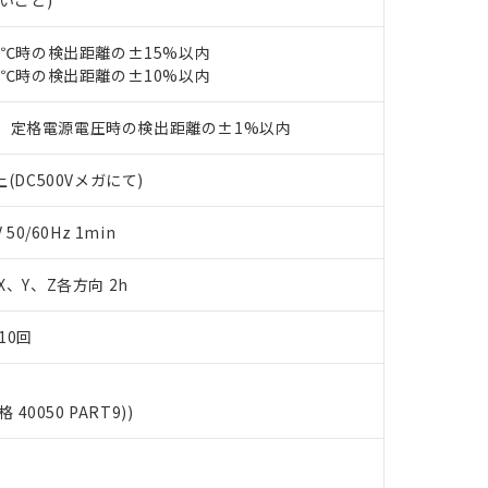
ないこと)
品・サービスに関するお客様との取引・商談に必要な範囲で利用す
合意する
キャンセル
書をダウンロードすることができます。
利用者とは、
"個人情報の共同利用に関して"
の「1.共同利用者の
23℃時の検出距離の±15%以内
します。
23℃時の検出距離の±10%以内
10物質）の非含有証明書
明書（当社基準）
日時点で非含有を証明するもので、過去に遡って非含有を証明するも
、定格電源電圧時の検出距離の±1%以内
令のフタル酸エステル類４物質の対応では、対応完了までの期間は出
備考欄に対応日を記載しておりました。
(DC500Vメガにて)
品への在庫切替を完了していることから、特段のことがない限り、20
す。
0/60Hz 1min
 X、Y、Z各方向 2h
10回
格 40050 PART9))