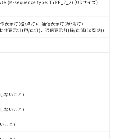
e (M-sequence type: TYPE_2_2) (ODサイズ)
oHS指令（10物質）の非含有に対応した製品に切り替える予定のある
 RoHS指令（10物質）の非含有に非対応の商品で、対応品を出す予
 RoHS指令（10物質）の非含有の対応状況を調査中または確認中の
ンス料など無形物で、有害物質有無と関係のない商品です。
動作表示灯(橙/点灯)、通信表示灯(緑/消灯)
○×表
より、非含有部品としていたものが、含有品と判明した場合などやむ
: 動作表示灯(橙/点灯)、通信表示灯(緑/点滅(1s周期))
みいただき、同意のうえご利用ください。
材料含有率が中国RoHSの基準値以下であることを示します。
材料含有率が中国RoHSの基準値を超えていることを示します。
、当社制御機器事業取扱商品の当社在庫状況および標準価格(税抜)
ら貴社製品のうち、外国為替および外国貿易法に定める商品（以下｢
質）：
す。当社販売部門へお問い合わせください。
 水銀(Hg) 1000ppm以下、 カドミウム(Cd) 100ppm以下、
たは国外への提供する場合は、日本国政府の輸出許可(または役務取
000ppm以下、ポリ臭化ビフェニル類(PBB) 1000ppm以下、ポリ臭化ジフェニルエーテル類(P
事業取扱商品の中には、本サービスの対象外となる商品もあること
手続きをとります。
キシル) (DEHP)(別名：DOP) 1000ppm以下、フタル酸ブチルベンジル（BBP） 100
(GB/T26572)：
以下、フタル酸ジイソブチル (DIBP) 1000ppm以下
び標準価格照会結果は、記載している更新日時点での社内データに
物を破棄する場合は、完全に破砕するなど、違法に輸出されないよ
(水銀) : 1000ppm、 Cd(カドミウム) : 100ppm、
業用監視および制御機器に対する適用除外項目は除く。
覧された時点での実際の在庫および標準価格とは異なる場合がある
1000ppm、 PBBs(ポリ臭化ビフェニル類) : 1000ppm、 PBDEs(ポリ臭化ジフェニルエーテル類
物質については閾値を超える意図的な使用がないことを確認しています。
上の在庫あり
 1000ppm、 DIBP(フタル酸ジイソブチル) : 1000ppm、 BBP(フタル酸ブチルベンジル) :
品を、核兵器、ミサイル、化学兵器、生物兵器またはその他武器並
チルヘキシル)) : 1000ppm
況および標準価格はお客様のお取引先、またはお客様担当のオムロ
用いたしません。
露しないこと)
ご相談ください。
は満たないが在庫あり
製品を第三者に販売する場合は、上記1、2および3の内容を当該第
機器販売店や当社販売拠点は「
販売ネットワーク
」をご確認くだ
販売先および販売に係わる関係者が違法に輸出するおそれがある場
用期限
び標準価格結果を当社の事前の承諾なく第三者に漏洩または開示し
え状況などにより、予定月が前後することがあります。
露しないこと)
(最新の在庫状況については、お客様のお取引先、またはお客様担当
（10物質）のすべてが基準値以下であることを示します。
店・当社販売員にご確認ください)
能（部品リスト作成サービス）をご利用いただくには、I-Webメン
使用状況下において有害物質が外部に漏えいし、環境に深刻な影響を
ないこと)
あります。
機種、また在庫状況の情報を公開していない機種
ェブサイト上で当社にご登録された部品リストについて、当社およ
書ダウンロード
す。当社販売部門へお問い合わせください。