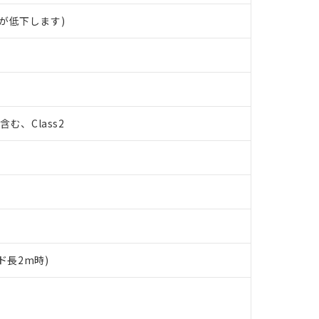
が低下します)
%含む、Class2
ド長2m時)
 RoHS指令（10物質）の非含有に対応した製品が提供可能な商品です