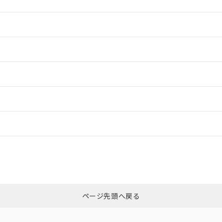
情報更新：2
情報更新：2
情報更新：2
ードすることができます。
情報更新：
ログイン/会員登録
CCC認証
電波法
上、n: 18mm以上
みください。
N/A
N/A
非含有証明書
※3
ページ先頭へ戻る
ダウンロードはこちら
型式承認
NK型式承認
ABS型式承認