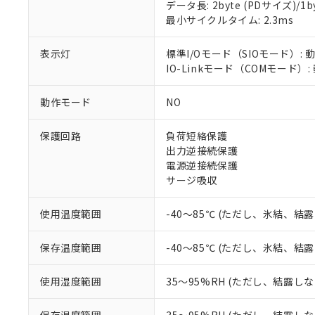
データ長: 2byte (PDサイズ)/1byt
対応予定：EU R
最小サイクルタイム: 2.3ms
対応予定なし：EU
調査・確認中：EU
ご利用条件
非該当品：ライセ
表示灯
標準I/Oモード（SIOモード）: 
※1 中国RoHS
仕入先様の事情に
IO-Linkモード（COMモード）
があります。
以下の条件をお読
「○」：最大均質
動作モード
NO
「×」：最大均質
本サービスは
当社は、これ
*EU RoHS指令（10物
「－」：未確認で
鉛(Pb) 1000ppm以下、
くものです。
う）を輸出ま
記
説明
六価クロム(Cr(Ⅵ)) 1
保護回路
負荷短絡保護
当社制御機器
などの必要な
フタル酸ビス(2-エチルヘ
号
出力逆接続保護
*中国RoHS10物質の基準値 
ル（DBP） 1000ppm
在庫状況およ
当社は規制貨
Pb(鉛) :1000ppm、 Hg
電源逆接続保護
但し、RoHS指令で産
のであり、閲
ます。
Cr(Ⅵ)(六価クロム) : 
フタル酸エステル類の４
サージ吸収
○
一定数以
DBP(フタル酸ジブチル) :
い。
当社は貴社製
DEHP(フタル酸ビス(2-エ
正式な納期状
置等に一切使
使用温度範囲
-40～85℃ (ただし、氷結、結
当社販売員に
※2 対応予定月
△
一定数に
当社は、貴社
オムロン制御
また当社は、
※2 環境保護使
在庫状況およ
部品在庫の切り替
たしません。
保存温度範囲
-40～85℃ (ただし、氷結、結
－
在庫なし
す。
「ｅ」：有害物質
機器販売
マイパーツ機
「10」：通常の
使用湿度範囲
35～95%RH (ただし、結露し
ている必要が
味します。
空
受注生産
お客様が当ウ
※3 非含有証明
「－」：未確認で
白