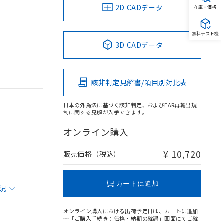
2D CADデータ
在庫・価格
無料テスト機
3D CADデータ
該非判定見解書/項目別対比表
日本の外為法に基づく該非判定、およびEAR再輸出規
制に関する見解が入手できます。
オンライン購入
¥ 10,720
販売価格（税込）
カートに追加
状況
オンライン購入における出荷予定日は、カートに追加
～「ご購入手続き：価格・納期の確認」画面にてご確