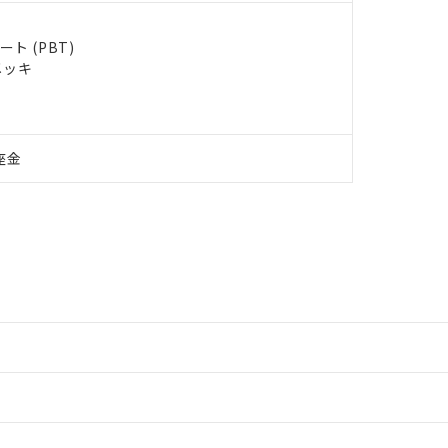
ト (PBT)
メッキ
座金
情報更新：2
情報更新：2