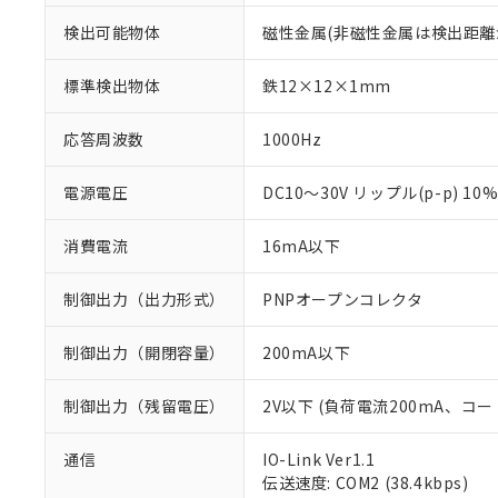
検出可能物体
磁性金属(非磁性金属は検出距離
標準検出物体
鉄12×12×1mm
応答周波数
1000Hz
電源電圧
DC10～30V リップル(p-p) 10
消費電流
16mA以下
制御出力（出力形式）
PNPオープンコレクタ
制御出力（開閉容量）
200mA以下
制御出力（残留電圧）
2V以下 (負荷電流200mA、コー
※1 対応状況
通信
IO-Link Ver1.1
伝送速度: COM2 (38.4kbps)
対応済み：EU