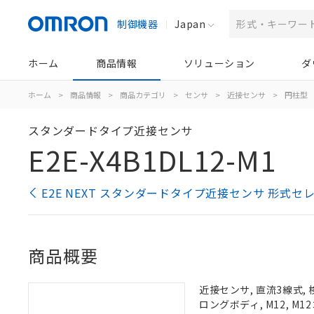
制御機器
Japan
ホーム
商品情報
ソリューション
ダ
ホーム
>
商品情報
>
商品カテゴリ
>
センサ
>
近接センサ
>
円柱型
スタンダードタイプ近接センサ
E2E-X4B1DL12-M1
E2E NEXT スタンダードタイプ近接センサ 形式セ
商品概要
近接センサ, 直流3線式, 検
ロングボディ, M12, M