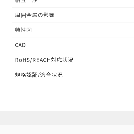
出力段回路図
周囲金属の影響
相互干渉
特性図
周囲金属の影響
CAD
検出物体の大きさと材質による影響
ログイン/会員登録いただくと、CADデータをダウンロ
RoHS/REACH対応状況
規格認証/適合状況
EU RoHS
注意事項・凡例
A: 30mm以上、B: 20mm以上
UL認証
CSA認証
CEマーキング
L: 0mm以上、φd: 18mm以上、D: 0mm以上、m: 12mm以
ダウンロードデータをご利用いただく前に、以下を必ずお読
Yes
Yes
Yes
対応状況
対応予定月
※1
※2
金属埋め込み
ソフトウェアの使用条件
対応済み
LR型式承認
DNV型式承認
BV型式承認
KR