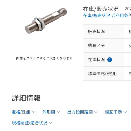
在庫/販売状況
20
在庫/販売状況 ご利用条
販売状況
機種区分
画像をクリックすると大きくなります
在庫状況
標準価格(税別)
詳細情報
定格/性能
外形図
出力段回路図
相互干渉
規格認証/適合状況