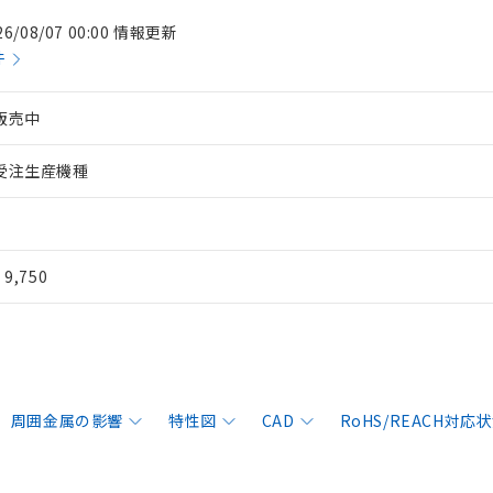
26/08/07 00:00 情報更新
件
販売中
受注生産機種
¥ 9,750
周囲金属の影響
特性図
CAD
RoHS/REACH対応