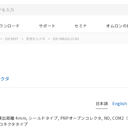
ウンロード
サポート
セミナ
オムロンの
>
E2E NEXT
>
形式セレクタ
>
E2E-X4B1DL12-M1
レクタ
日本語
English
出距離 4mm, シールドタイプ, PNPオープンコレクタ, NO, COM2（38
12コネクタタイプ