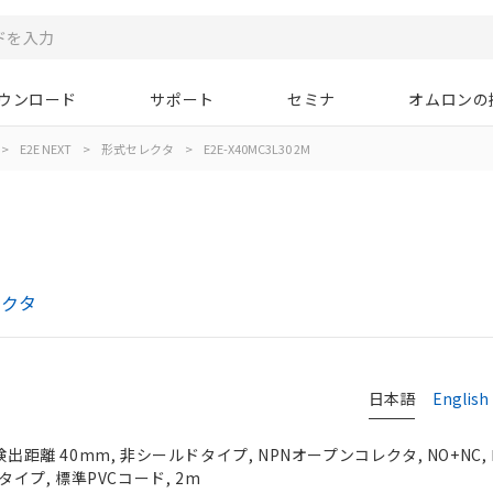
ウンロード
サポート
セミナ
オムロンの
>
E2E NEXT
>
形式セレクタ
>
E2E-X40MC3L30 2M
レクタ
日本語
English
検出距離 40mm, 非シールドタイプ, NPNオープンコレクタ, NO+NC
タイプ, 標準PVCコード, 2m