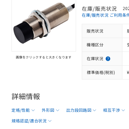
在庫/販売状況
20
在庫/販売状況 ご利用条
販売状況
機種区分
画像をクリックすると大きくなります
在庫状況
標準価格(税別)
詳細情報
定格/性能
外形図
出力段回路図
相互干渉
規格認証/適合状況