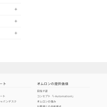
025/09/04
2026/7/29
ート
オムロンの提供価値
目指す姿
ポート
コンセプト「i-Automation!」
ジャパンデスク
オムロンの強み
お客様との共創拠点