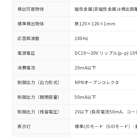
検出可能物体
磁性金属(非磁性金属は検出距
標準検出物体
鉄120×120×1mm
応答周波数
100Hz
電源電圧
DC10～30V リップル(p-p) 1
消費電流
20mA以下
制御出力（出力形式）
NPNオープンコレクタ
制御出力（開閉容量）
50mA以下
※1 対応状況
制御出力（残留電圧）
2V以下 (負荷電流50mA、コー
対応済み：EU
対応予定：EU R
表示灯
標準I/Oモード（SIOモード）:
対応予定なし：EU
調査・確認中：EU