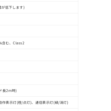
離が低下します)
0%含む、Class2
ド長2m時)
 RoHS指令（10物質）の非含有に対応した製品が提供可能な商品です
oHS指令（10物質）の非含有に対応した製品に切り替える予定のある
 動作表示灯(橙/点灯)、通信表示灯(緑/消灯)
 RoHS指令（10物質）の非含有に非対応の商品で、対応品を出す予
 RoHS指令（10物質）の非含有の対応状況を調査中または確認中の