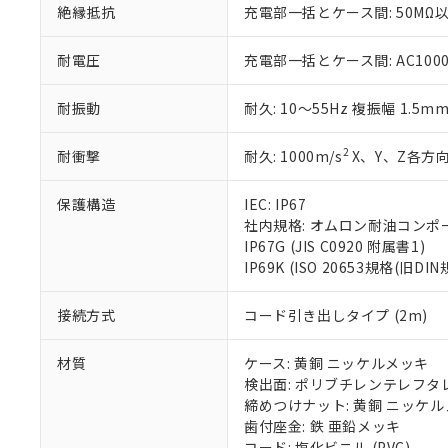
絶縁抵抗
充電部一括とケース間: 50MΩ以
いる法人を指
EU RoHS指令（
51物質の非含有証
※本証明書は発行
耐電圧
充電部一括とケース間: AC1000V 
また、RoHS指
混在することから
耐振動
耐久: 10～55Hz 複振幅 1.5m
既に当社にて対応
り割愛しておりま
2
耐衝撃
耐久: 1000m/s
X、Y、Z各方向
保護構造
IEC: IP67
社内規格: オムロン耐油コンポ
IP67G (JIS C0920 附属書1)
IP69K (ISO 20653規格(旧DIN
接続方式
コード引き出しタイプ (2m)
材質
ケース: 黄銅 ニッケルメッキ
検出面: ポリブチレンテレフタレー
締めつけナット: 黄銅 ニッケ
歯付座金: 鉄 亜鉛メッキ
コード: 塩化ビニル (PVC)