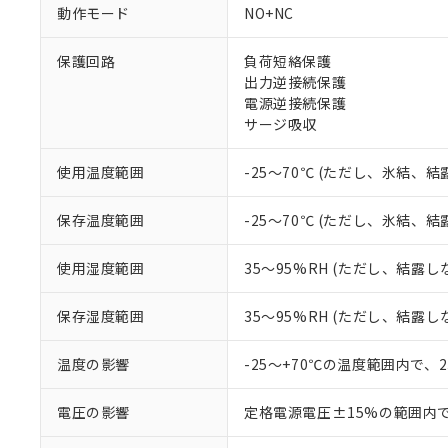
ご利用条件
動作モード
NO+NC
非該当品：ライセ
※1 中国RoHS
仕入先様の事情に
保護回路
負荷短絡保護
があります。
以下の条件をお読
「○」：最大均質
出力逆接続保護
「×」：最大均質
電源逆接続保護
本サービスは
当社は、これ
*EU RoHS指令（10物
「－」：未確認で
鉛(Pb) 1000ppm以下、
サージ吸収
くものです。
う）を輸出ま
記
説明
六価クロム(Cr(Ⅵ)) 1
当社制御機器
などの必要な
フタル酸ビス(2-エチルヘ
号
*中国RoHS10物質の基準値 
ル（DBP） 1000ppm
在庫状況およ
当社は規制貨
使用温度範囲
-25～70℃ (ただし、氷結、
Pb(鉛) :1000ppm、 Hg
但し、RoHS指令で産
のであり、閲
ます。
Cr(Ⅵ)(六価クロム) : 
フタル酸エステル類の４
○
一定数以
DBP(フタル酸ジブチル) :
い。
当社は貴社製
保存温度範囲
-25～70℃ (ただし、氷結、
DEHP(フタル酸ビス(2-エ
正式な納期状
置等に一切使
当社販売員に
※2 対応予定月
△
一定数に
当社は、貴社
使用湿度範囲
35～95%RH (ただし、結露し
オムロン制御
また当社は、
※2 環境保護使
在庫状況およ
部品在庫の切り替
たしません。
－
在庫なし
す。
保存湿度範囲
35～95%RH (ただし、結露し
「ｅ」：有害物質
機器販売
マイパーツ機
「10」：通常の
ている必要が
味します。
温度の影響
-25～+70℃の温度範囲内で、
空
受注生産
お客様が当ウ
※3 非含有証明
「－」：未確認で
白
が、当社の製
電圧の影響
定格電源電圧±15%の範囲内
さい。
下記の非含有証明
※当社の共同