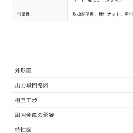
付属品
取扱説明書、締付ナット、歯
外形図
出力段回路図
外形図
相互干渉
出力段回路図
周囲金属の影響
相互干渉
特性図