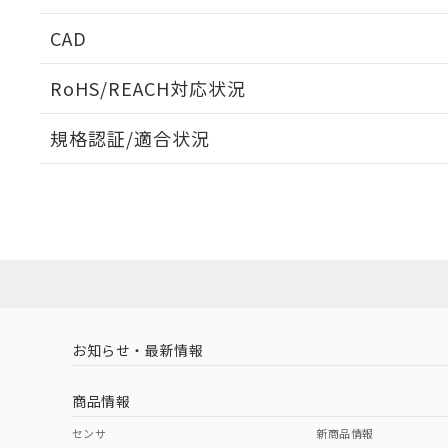
周囲金属の影響
CAD
検出物体の大きさと材質による影響
ログイン/会員登録いただくと、CADデータをダウンロ
RoHS/REACH対応状況
規格認証/適合状況
EU RoHS
注意事項・凡例
A: 380mm以上、B: 300mm以上
UL認証
CSA認証
CEマーキング
L: 50mm以上、φd: 170mm以上、D: 50mm以上、m: 120
ダウンロードデータをご利用いただく前に、以下を必ずお読
Yes
Yes
Yes
対応状況
対応予定月
※1
※2
金属埋め込み
ソフトウェアの使用条件
対応済み
LR型式承認
DNV型式承認
BV型式承認
KR
（イギリス
（ノルウェー
（フランス
（
お知らせ・最新情報
中国 RoHS
注意事項・凡例
船舶規格）
船舶規格）
船舶規格）
船
商品情報
No
No
No
No
中国 RoHS表
※1 ※2
検出領域
センサ
新商品情報
l: 55mm以上、φd: 170mm以上、D: 55mm以上、m: 120