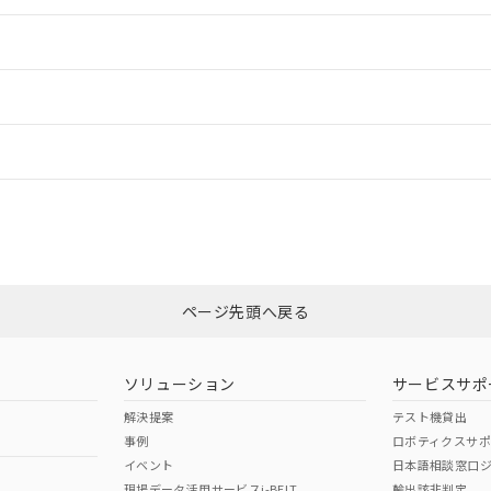
情報更新：2
ードすることができます。
情報更新：
ログイン/会員登録
CCC認証
電波法
mm以上、n: 140mm以上
みください。
N/A
N/A
非含有証明書
※3
ページ先頭へ戻る
ダウンロードはこちら
型式承認
NK型式承認
ABS型式承認
韓国
（日本
（アメリカ
ソリューション
サービスサポ
舶規格）
船舶規格）
船舶規格）
解決提案
テスト機貸出
事例
ロボティクスサ
No
No
イベント
日本語相談窓口
mm以上、n: 140mm以上
現場データ活用サービスi-BELT
輸出該非判定