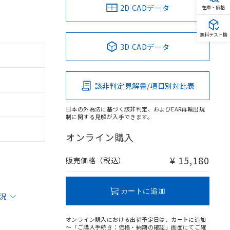
2D CADデータ
在庫・価格
無料テスト機
3D CADデータ
該非判定見解書/項目別対比表
日本の外為法に基づく該非判定、およびEAR再輸出規
制に関する見解が入手できます。
オンライン購入
¥ 15,180
販売価格（税込）
カートに追加
状況
オンライン購入における出荷予定日は、カートに追加
～「ご購入手続き：価格・納期の確認」画面にてご確