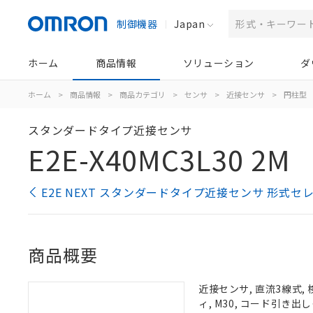
制御機器
Japan
ホーム
商品情報
ソリューション
ダ
ホーム
>
商品情報
>
商品カテゴリ
>
センサ
>
近接センサ
>
円柱型
スタンダードタイプ近接センサ
E2E-X40MC3L30 2M
E2E NEXT スタンダードタイプ近接センサ 形式セ
商品概要
近接センサ, 直流3線式, 
ィ, M30, コード引き出し