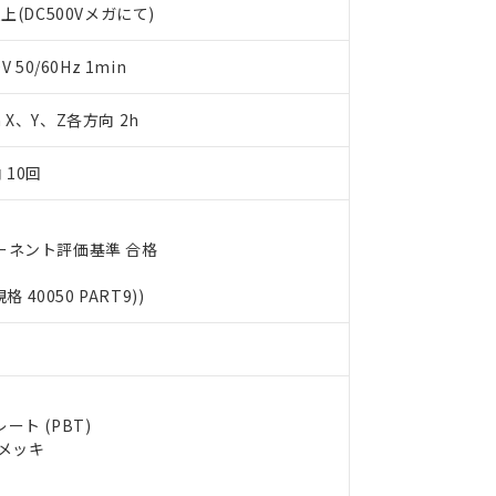
上(DC500Vメガにて)
します。
10物質）の非含有証明書
明書（当社基準）
日時点で非含有を証明するもので、過去に遡って非含有を証明するも
50/60Hz 1min
令のフタル酸エステル類４物質の対応では、対応完了までの期間は出
備考欄に対応日を記載しておりました。
m X、Y、Z各方向 2h
品への在庫切替を完了していることから、特段のことがない限り、20
す。
 10回
ーネント評価基準 合格
規格 40050 PART9))
ト (PBT)
ルメッキ