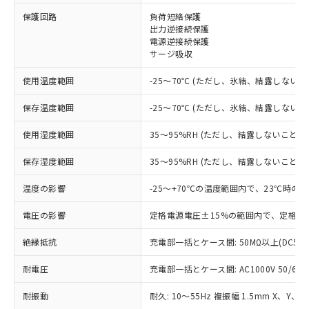
※1 対応状況
保護回路
負荷短絡保護
出力逆接続保護
電源逆接続保護
対応済み：EU RoHS指令（10物質）の
サージ吸収
非含有に対応した製品が提供可能な商品で
す。
使用温度範囲
-25～70℃ (ただし、氷結、結露しないこ
対応予定：EU RoHS指令（10物質）の非含
ご利用条件
有に対応した製品に切り替える予定のある
保存温度範囲
-25～70℃ (ただし、氷結、結露しないこ
商品です。
対応予定なし：EU RoHS指令（10物質）の
使用湿度範囲
35～95%RH (ただし、結露しないこと)
以下の条件をお読みいただき、同意のうえ
非含有に非対応の商品で、対応品を出す予
ご利用ください。
定はありません。
保存湿度範囲
35～95%RH (ただし、結露しないこと)
調査・確認中：EU RoHS指令（10物質）の
本サービスは、当社制御機器事業取扱
※1 中国RoHS○×表
非含有の対応状況を調査中または確認中の
温度の影響
-25～+70℃の温度範囲内で、23℃時の
商品の当社在庫状況および標準価格
商品です。
(税抜)を提供させていただくもので
「○」：最大均質材料含有率が中国RoHSの
電圧の影響
定格電源電圧±15%の範囲内で、定格電
非該当品：ライセンス料など無形物で、有
す。
基準値以下であることを示します。
害物質有無と関係のない商品です。
当社制御機器事業取扱商品の中には、
絶縁抵抗
充電部一括とケース間: 50MΩ以上(DC50
「×」：最大均質材料含有率が中国RoHSの
仕入先様の事情により、非含有部品として
本サービスの対象外となる商品もある
基準値を超えていることを示します。
いたものが、含有品と判明した場合などや
当社は、これら貴社製品のうち、外国
ことをご了承ください。
耐電圧
充電部一括とケース間: AC1000V 50/60Hz
「－」：未確認です。当社販売部門へお問
むを得ず変更することがあります。
為替および外国貿易法に定める商品
在庫状況および標準価格照会結果は、
い合わせください。
（以下｢規制貨物等」という）を輸出
記載している更新日時点での社内デー
耐振動
耐久: 10～55Hz 複振幅 1.5mm X、Y、Z
*EU RoHS指令（10物質）：
または国外への提供する場合は、日本