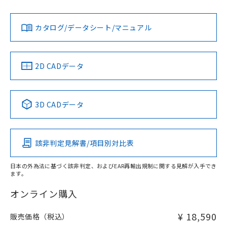
Yes
Yes
Yes
金属埋め込み
対応状況
対応予定月
※1
※2
ダウンロードデータをご利用いただく前に、以下を必ずお読
タイムチャート
みください。
カタログ/データシート/マニュアル
対応済み
ソフトウェアの使用条件
LR型式承認
DNV型式承認
BV型式承認
KR型式承
（イギリス
（ノルウェー
（フランス
（韓国
船舶規格）
船舶規格）
船舶規格）
船舶規格
中国 RoHS
注意事項・凡例
2D CADデータ
No
No
No
No
l: 55mm以上、φd: 170mm以上、D: 55mm以上、m:
120mm以上、n: 140mm以上
中国 RoHS表
※1 ※2
3D CADデータ
検出領域
この製品の規格認証/適合状況ページへ
Pb
Hg
Cd
Cr(VI)
その他の認証はこちらのページからご検索ください
該非判定見解書/項目別対比表
X
O
O
O
日本の外為法に基づく該非判定、およびEAR再輸出規制に関する見解が入手でき
ます。
"対応済み"や非含有の記載がされた商品であっても、流通
在庫等で未対応品が混在する可能性があります。
オンライン購入
非含有品が必要な際は、弊社営業部門もしくは販売店へお
問い合わせください。
¥ 18,590
販売価格（税込）