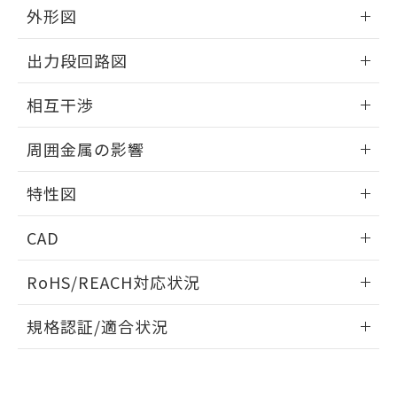
とができます。
合意する
キャンセル
外形図
引・商談に必要な範囲で利用すること
をご了承ください。
EU RoHS指令（10物質）の非含有証明書
情報更新：2025/09/04
※当社の共同利用者とは、
"個人情報
出力段回路図
51物質の非含有証明書（当社基準）
の共同利用に関して"
の「1.共同利
※本証明書は発行日時点で非含有を証明す
外形図
用者の範囲」に記載されている法人を
情報更新：2025/09/04
るもので、過去に遡って非含有を証明する
相互干渉
指します。
ものではありません。
出力段回路図
情報更新：2025/09/04
また、RoHS指令のフタル酸エステル類４
周囲金属の影響
物質の対応では、対応完了までの期間は出
荷製品に未対応品が混在することから備考
相互干渉
情報更新：2025/09/04
特性図
欄に対応日を記載しておりました。
既に当社にて対応品への在庫切替を完了
周囲金属の影響
情報更新：2025/09/04
していることから、特段のことがない限
CAD
り、2022年1月12日より割愛しておりま
検出物体の大きさと材質による影響
す。
ログイン/会員登録いただくと、CADデータをダウンロー
RoHS/REACH対応状況
ドすることができます。
情報更新：2026/7/29
A: 380mm以上、B: 300mm以上
規格認証/適合状況
ログイン/会員登録
EU RoHS
注意事項・凡例
UL認証
CSA認証
CEマーキング
L: 50mm以上、φd: 170mm以上、D: 50mm以上、m:
120mm以上、n: 140mm以上