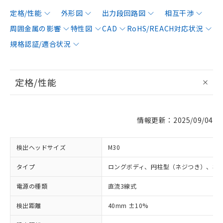
定格/性能
外形図
出力段回路図
相互干渉
周囲金属の影響
特性図
CAD
RoHS/REACH対応状況
規格認証/適合状況
定格/性能
情報更新：2025/09/04
検出ヘッドサイズ
M30
タイプ
ロングボディ、円柱型（ネジつき）、非
電源の種類
直流3線式
検出距離
40mm ±10%