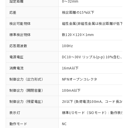
設定距離
0～32mm
応差
検出距離の15%以下
検出可能物体
磁性金属(非磁性金属は検出距離が低下し
標準検出物体
鉄120×120×1mm
応答周波数
100Hz
電源電圧
DC10～30V リップル(p-p) 10%含む、Cla
消費電流
16mA以下
制御出力（出力形式）
NPNオープンコレクタ
制御出力（開閉容量）
100mA以下
制御出力（残留電圧）
2V以下 (負荷電流100mA、コード長2m時
表示灯
標準I/Oモード（SIOモード）: 動作表示灯
動作モード
NC