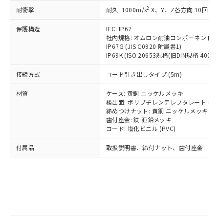
記
タに基づき作成されるものであり、閲
説明
鉛(Pb) 1000ppm以下、 水銀(Hg) 1000ppm以下、 カド
*中国RoHS10物質の基準値 (GB/T26572)：
国政府の輸出許可(または役務取引許
2
耐衝撃
耐久: 1000m/s
X、Y、Z各方向 10回
号
覧された時点での実際の在庫および標
ミウム(Cd) 100ppm以下、
Pb(鉛) :1000ppm、 Hg(水銀) : 1000ppm、 Cd(カドミウ
可)を取得するなどの必要な手続きを
六価クロム(Cr(Ⅵ)) 1000ppm以下、ポリ臭化ビフェニル
ム) : 100ppm、
準価格とは異なる場合があることをご
類(PBB) 1000ppm以下、ポリ臭化ジフェニルエーテル類
Cr(Ⅵ)(六価クロム) : 1000ppm、 PBBs(ポリ臭化ビフェ
とります。
保護構造
IEC: IP67
了承ください。
(PBDE) 1000ppm以下、フタル酸ビス(2-エチルヘキシ
○
一定数以上の在庫あり
ニル類) : 1000ppm、 PBDEs(ポリ臭化ジフェニルエーテ
社内規格: オムロン耐油コンポーネント評
当社は規制貨物を破棄する場合は、完
ル) (DEHP)(別名：DOP) 1000ppm以下、フタル酸ブチ
正式な納期状況および標準価格はお客
ル類) : 1000ppm、
IP67G (JIS C0920 附属書1)
ルベンジル（BBP） 1000ppm以下、フタル酸ジブチル
全に破砕するなど、違法に輸出されな
DBP(フタル酸ジブチル) : 1000ppm、 DIBP(フタル酸ジ
様のお取引先、またはお客様担当のオ
（DBP） 1000ppm以下、フタル酸ジイソブチル
IP69K (ISO 20653規格(旧DIN規格 40050 
イソブチル) : 1000ppm、 BBP(フタル酸ブチルベンジ
△
一定数には満たないが在庫あり
いよう必要な手段を講じます。
ムロン制御機器販売店・当社販売員に
(DIBP) 1000ppm以下
ル) : 1000ppm、
当社は貴社製品を、核兵器、ミサイ
但し、RoHS指令で産業用監視および制御機器に対する
DEHP(フタル酸ビス(2-エチルヘキシル)) : 1000ppm
ご相談ください。
接続方式
コード引き出しタイプ (5m)
適用除外項目は除く。
ル、化学兵器、生物兵器またはその他
－
在庫なし(最新の在庫状況につ
オムロン制御機器販売店や当社販売拠
フタル酸エステル類の４物質については閾値を超える意
武器並びにこれらの製造装置等に一切
いては、お客様のお取引先、ま
図的な使用がないことを確認しています。
点は「
販売ネットワーク
」をご確認
材質
ケース: 黄銅 ニッケルメッキ
※2 環境保護使用期限
使用いたしません。
たはお客様担当のオムロン制御
検出面: ポリブチレンテレフタレート (PB
ください。
当社は、貴社製品を第三者に販売する
締めつけナット: 黄銅 ニッケルメッキ
機器販売店・当社販売員にご確
在庫状況および標準価格結果を当社の
※2 対応予定月
「ｅ」：有害物質（10物質）のすべてが基
歯付座金: 鉄 亜鉛メッキ
場合は、上記1、2および3の内容を当
認ください)
事前の承諾なく第三者に漏洩または開
コード: 塩化ビニル (PVC)
準値以下であることを示します。
該第三者に通知します。また当社は、
示しないようお願いします。
部品在庫の切り替え状況などにより、予定
「10」：通常の使用状況下において有害物
販売先および販売に係わる関係者が違
マイパーツ機能（部品リスト作成サー
空
受注生産機種、また在庫状況の
付属品
取扱説明書、締付ナット、歯付座金
月が前後することがあります。
質が外部に漏えいし、環境に深刻な影響を
法に輸出するおそれがある場合は、取
ビス）をご利用いただくには、I-Web
白
情報を公開していない機種
及ぼさない年数を意味します。
り引きをいたしません。
メンバーズにご登録されている必要が
「－」：未確認です。当社販売部門へお問
あります。
い合わせください。
お客様が当ウェブサイト上で当社にご
※3 非含有証明書ダウンロード
登録された部品リストについて、当社
および当社の共同利用者が、当社の製
下記の非含有証明書をダウンロードするこ
品・サービスに関するお客様との取