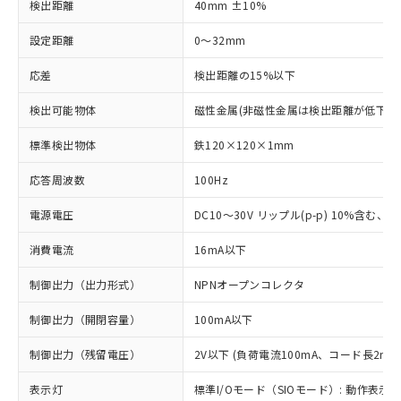
検出距離
40mm ±10%
設定距離
0～32mm
応差
検出距離の15%以下
検出可能物体
磁性金属(非磁性金属は検出距離が低下し
標準検出物体
鉄120×120×1mm
応答周波数
100Hz
電源電圧
DC10～30V リップル(p-p) 10%含む、Cla
消費電流
16mA以下
制御出力（出力形式）
NPNオープンコレクタ
制御出力（開閉容量）
100mA以下
制御出力（残留電圧）
2V以下 (負荷電流100mA、コード長2m時
表示灯
標準I/Oモード（SIOモード）: 動作表示灯