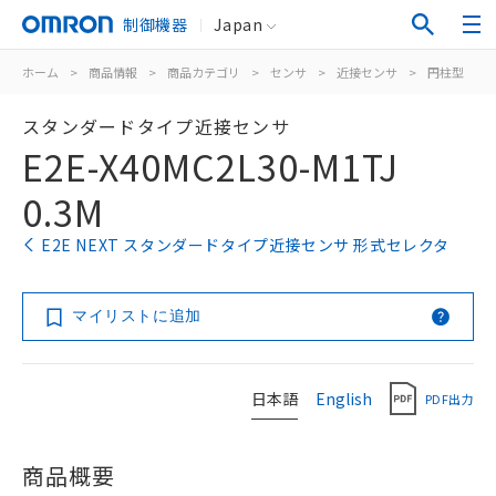
制御機器
Japan
ホーム
>
商品情報
>
商品カテゴリ
>
センサ
>
近接センサ
>
円柱型
>
スタンダードタイプ近接センサ
E2E-X40MC2L30-M1TJ
0.3M
E2E NEXT スタンダードタイプ近接センサ 形式セレクタ
マイリストに追加
日本語
English
PDF出力
商品概要