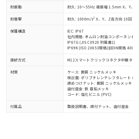
記載している更新日時点での社内デー
*EU RoHS指令（10物質）：
または国外への提供する場合は、日本
記
タに基づき作成されるものであり、閲
説明
耐振動
耐久: 10～55Hz 複振幅 1.5mm X、Y、Z
鉛(Pb) 1000ppm以下、 水銀(Hg) 1000ppm以下、 カド
*中国RoHS10物質の基準値 (GB/T26572)：
国政府の輸出許可(または役務取引許
号
覧された時点での実際の在庫および標
ミウム(Cd) 100ppm以下、
Pb(鉛) :1000ppm、 Hg(水銀) : 1000ppm、 Cd(カドミウ
可)を取得するなどの必要な手続きを
六価クロム(Cr(Ⅵ)) 1000ppm以下、ポリ臭化ビフェニル
2
耐衝撃
ム) : 100ppm、
耐久: 1000m/s
X、Y、Z各方向 10回
準価格とは異なる場合があることをご
類(PBB) 1000ppm以下、ポリ臭化ジフェニルエーテル類
Cr(Ⅵ)(六価クロム) : 1000ppm、 PBBs(ポリ臭化ビフェ
とります。
了承ください。
(PBDE) 1000ppm以下、フタル酸ビス(2-エチルヘキシ
○
一定数以上の在庫あり
ニル類) : 1000ppm、 PBDEs(ポリ臭化ジフェニルエーテ
当社は規制貨物を破棄する場合は、完
保護構造
IEC: IP67
ル) (DEHP)(別名：DOP) 1000ppm以下、フタル酸ブチ
正式な納期状況および標準価格はお客
ル類) : 1000ppm、
ルベンジル（BBP） 1000ppm以下、フタル酸ジブチル
社内規格: オムロン耐油コンポーネント評
全に破砕するなど、違法に輸出されな
DBP(フタル酸ジブチル) : 1000ppm、 DIBP(フタル酸ジ
様のお取引先、またはお客様担当のオ
（DBP） 1000ppm以下、フタル酸ジイソブチル
イソブチル) : 1000ppm、 BBP(フタル酸ブチルベンジ
IP67G (JIS C0920 附属書1)
△
一定数には満たないが在庫あり
いよう必要な手段を講じます。
ムロン制御機器販売店・当社販売員に
(DIBP) 1000ppm以下
ル) : 1000ppm、
IP69K (ISO 20653規格(旧DIN規格 40050 
当社は貴社製品を、核兵器、ミサイ
但し、RoHS指令で産業用監視および制御機器に対する
DEHP(フタル酸ビス(2-エチルヘキシル)) : 1000ppm
ご相談ください。
適用除外項目は除く。
ル、化学兵器、生物兵器またはその他
－
在庫なし(最新の在庫状況につ
オムロン制御機器販売店や当社販売拠
接続方式
フタル酸エステル類の４物質については閾値を超える意
M12スマートクリックコネクタ中継タイプ (
武器並びにこれらの製造装置等に一切
いては、お客様のお取引先、ま
図的な使用がないことを確認しています。
点は「
販売ネットワーク
」をご確認
※2 環境保護使用期限
使用いたしません。
たはお客様担当のオムロン制御
ください。
材質
ケース: 黄銅 ニッケルメッキ
当社は、貴社製品を第三者に販売する
機器販売店・当社販売員にご確
検出面: ポリブチレンテレフタレート (PB
在庫状況および標準価格結果を当社の
※2 対応予定月
「ｅ」：有害物質（10物質）のすべてが基
場合は、上記1、2および3の内容を当
締めつけナット: 黄銅 ニッケルメッキ
認ください)
事前の承諾なく第三者に漏洩または開
準値以下であることを示します。
歯付座金: 鉄 亜鉛メッキ
該第三者に通知します。また当社は、
示しないようお願いします。
コード: 塩化ビニル (PVC)
部品在庫の切り替え状況などにより、予定
「10」：通常の使用状況下において有害物
販売先および販売に係わる関係者が違
マイパーツ機能（部品リスト作成サー
空
受注生産機種、また在庫状況の
月が前後することがあります。
質が外部に漏えいし、環境に深刻な影響を
法に輸出するおそれがある場合は、取
ビス）をご利用いただくには、I-Web
白
情報を公開していない機種
付属品
取扱説明書、締付ナット、歯付座金
及ぼさない年数を意味します。
り引きをいたしません。
メンバーズにご登録されている必要が
「－」：未確認です。当社販売部門へお問
あります。
い合わせください。
お客様が当ウェブサイト上で当社にご
※3 非含有証明書ダウンロード
登録された部品リストについて、当社
および当社の共同利用者が、当社の製