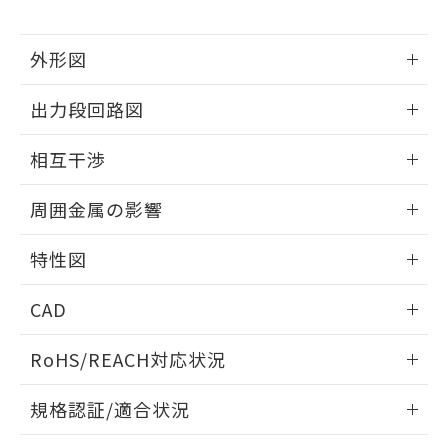
下記の非含有証明書をダウンロードするこ
品・サービスに関するお客様との取
とができます。
合意する
キャンセル
引・商談に必要な範囲で利用すること
外形図
をご了承ください。
EU RoHS指令（10物質）の非含有証明書
※当社の共同利用者とは、
"個人情報
51物質の非含有証明書（当社基準）
情報更新：2025/09/04
の共同利用に関して"
の「1.共同利
出力段回路図
※本証明書は発行日時点で非含有を証明す
用者の範囲」に記載されている法人を
るもので、過去に遡って非含有を証明する
外形図
指します。
情報更新：2025/09/04
ものではありません。
相互干渉
また、RoHS指令のフタル酸エステル類４
出力段回路図
情報更新：2025/09/04
物質の対応では、対応完了までの期間は出
周囲金属の影響
荷製品に未対応品が混在することから備考
欄に対応日を記載しておりました。
相互干渉
情報更新：2025/09/04
特性図
既に当社にて対応品への在庫切替を完了
していることから、特段のことがない限
周囲金属の影響
情報更新：2025/09/04
り、2022年1月12日より割愛しておりま
CAD
す。
検出物体の大きさと材質による影響
ログイン/会員登録いただくと、CADデータをダウンロー
RoHS/REACH対応状況
ドすることができます。
情報更新：2026/7/29
A: 380mm以上、B: 300mm以上
規格認証/適合状況
ログイン/会員登録
EU RoHS
注意事項・凡例