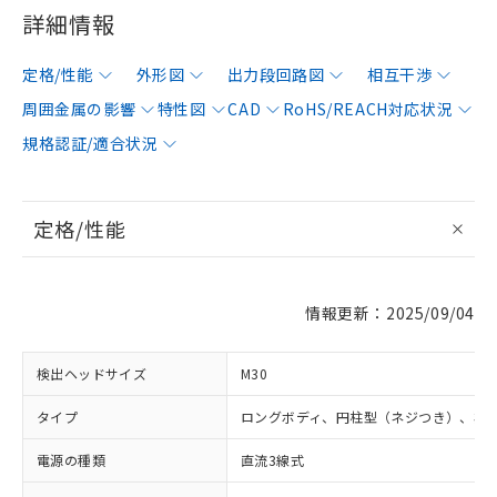
詳細情報
定格/性能
外形図
出力段回路図
相互干渉
周囲金属の影響
特性図
CAD
RoHS/REACH対応状況
規格認証/適合状況
定格/性能
情報更新：2025/09/04
検出ヘッドサイズ
M30
タイプ
ロングボディ、円柱型（ネジつき）、非
電源の種類
直流3線式