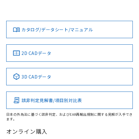
UL認証
CSA認証
CEマーキング
L: 50mm以上、φd: 170mm以上、D: 50mm以上、m:
120mm以上、n: 140mm以上
Yes
Yes
Yes
金属埋め込み
対応状況
対応予定月
※1
※2
ダウンロードデータをご利用いただく前に、以下を必ずお読
タイムチャート
みください。
カタログ/データシート/マニュアル
対応済み
ソフトウェアの使用条件
LR型式承認
DNV型式承認
BV型式承認
KR型式承
（イギリス
（ノルウェー
（フランス
（韓国
船舶規格）
船舶規格）
船舶規格）
船舶規格
中国 RoHS
注意事項・凡例
2D CADデータ
No
No
No
No
l: 55mm以上、φd: 170mm以上、D: 55mm以上、m:
120mm以上、n: 140mm以上
中国 RoHS表
※1 ※2
3D CADデータ
検出領域
この製品の規格認証/適合状況ページへ
Pb
Hg
Cd
Cr(VI)
その他の認証はこちらのページからご検索ください
該非判定見解書/項目別対比表
X
O
O
O
日本の外為法に基づく該非判定、およびEAR再輸出規制に関する見解が入手でき
ます。
"対応済み"や非含有の記載がされた商品であっても、流通
在庫等で未対応品が混在する可能性があります。
オンライン購入
非含有品が必要な際は、弊社営業部門もしくは販売店へお