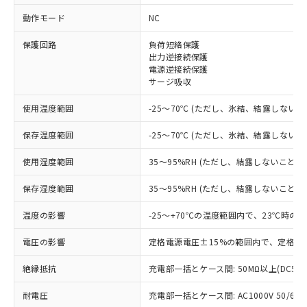
動作モード
NC
※1 対応状況
保護回路
負荷短絡保護
対応済み：EU RoHS指令（10物質）の
出力逆接続保護
電源逆接続保護
非含有に対応した製品が提供可能な商品で
サージ吸収
す。
対応予定：EU RoHS指令（10物質）の非含
使用温度範囲
ご利用条件
-25～70℃ (ただし、氷結、結露しないこ
有に対応した製品に切り替える予定のある
商品です。
保存温度範囲
-25～70℃ (ただし、氷結、結露しないこ
対応予定なし：EU RoHS指令（10物質）の
以下の条件をお読みいただき、同意のうえ
非含有に非対応の商品で、対応品を出す予
使用湿度範囲
35～95%RH (ただし、結露しないこと)
ご利用ください。
定はありません。
調査・確認中：EU RoHS指令（10物質）の
保存湿度範囲
35～95%RH (ただし、結露しないこと)
本サービスは、当社制御機器事業取扱
※1 中国RoHS○×表
非含有の対応状況を調査中または確認中の
商品の当社在庫状況および標準価格
商品です。
温度の影響
-25～+70℃の温度範囲内で、23℃時の
(税抜)を提供させていただくもので
「○」：最大均質材料含有率が中国RoHSの
非該当品：ライセンス料など無形物で、有
す。
基準値以下であることを示します。
電圧の影響
定格電源電圧±15%の範囲内で、定格電
害物質有無と関係のない商品です。
当社制御機器事業取扱商品の中には、
「×」：最大均質材料含有率が中国RoHSの
仕入先様の事情により、非含有部品として
本サービスの対象外となる商品もある
絶縁抵抗
充電部一括とケース間: 50MΩ以上(DC50
基準値を超えていることを示します。
いたものが、含有品と判明した場合などや
当社は、これら貴社製品のうち、外国
ことをご了承ください。
「－」：未確認です。当社販売部門へお問
むを得ず変更することがあります。
為替および外国貿易法に定める商品
在庫状況および標準価格照会結果は、
耐電圧
充電部一括とケース間: AC1000V 50/60Hz
い合わせください。
（以下｢規制貨物等」という）を輸出