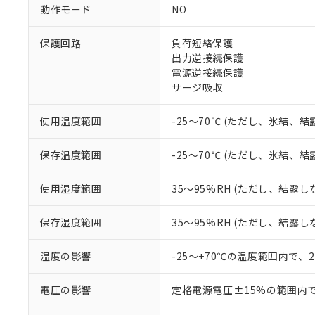
ご利用条件
動作モード
NO
非該当品：ライセ
※1 中国RoHS
仕入先様の事情に
保護回路
負荷短絡保護
があります。
以下の条件をお読
「○」：最大均質
出力逆接続保護
「×」：最大均質
電源逆接続保護
本サービスは
当社は、これ
*EU RoHS指令（10物
「－」：未確認で
鉛(Pb) 1000ppm以下、
サージ吸収
くものです。
う）を輸出ま
記
説明
六価クロム(Cr(Ⅵ)) 1
当社制御機器
などの必要な
フタル酸ビス(2-エチルヘ
号
*中国RoHS10物質の基準値 
ル（DBP） 1000ppm
在庫状況およ
当社は規制貨
使用温度範囲
-25～70℃ (ただし、氷結、
Pb(鉛) :1000ppm、 Hg
但し、RoHS指令で産
のであり、閲
ます。
Cr(Ⅵ)(六価クロム) : 
フタル酸エステル類の４
○
一定数以
DBP(フタル酸ジブチル) :
い。
当社は貴社製
保存温度範囲
-25～70℃ (ただし、氷結、
DEHP(フタル酸ビス(2-エ
正式な納期状
置等に一切使
当社販売員に
※2 対応予定月
△
一定数に
当社は、貴社
使用湿度範囲
35～95%RH (ただし、結露し
オムロン制御
また当社は、
※2 環境保護使
在庫状況およ
部品在庫の切り替
たしません。
－
在庫なし
す。
保存湿度範囲
35～95%RH (ただし、結露し
「ｅ」：有害物質
機器販売
マイパーツ機
「10」：通常の
ている必要が
味します。
温度の影響
-25～+70℃の温度範囲内で、
空
受注生産
お客様が当ウ
※3 非含有証明
「－」：未確認で
白
が、当社の製
電圧の影響
定格電源電圧±15%の範囲内
さい。
下記の非含有証明
※当社の共同