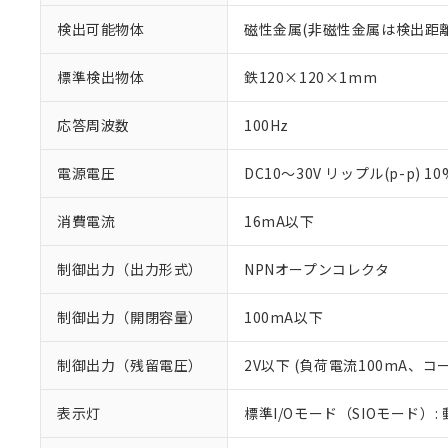
検出可能物体
磁性金属(非磁性金属は検出距
標準検出物体
鉄120×120×1mm
応答周波数
100Hz
電源電圧
DC10～30V リップル(p-p) 1
消費電流
16mA以下
制御出力（出力形式）
NPNオープンコレクタ
制御出力（開閉容量）
100mA以下
※1 対応状況
制御出力（残留電圧）
2V以下 (負荷電流100mA、コ
対応済み：EU
対応予定：EU R
表示灯
標準I/Oモード（SIOモード）:
対応予定なし：EU
調査・確認中：EU