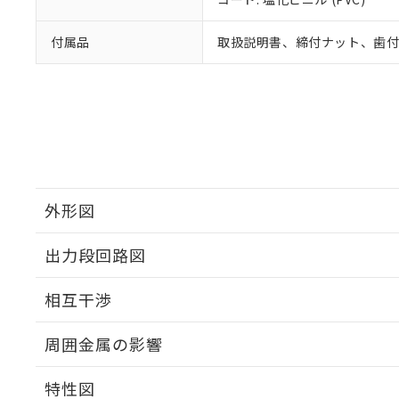
付属品
取扱説明書、締付ナット、歯
外形図
出力段回路図
外形図
相互干渉
出力段回路図
周囲金属の影響
相互干渉
特性図