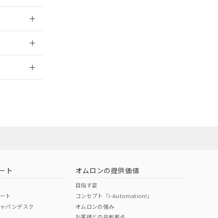
025/09/04
2026/7/29
ート
オムロンの提供価値
目指す姿
ポート
コンセプト「i-Automation!」
ジャパンデスク
オムロンの強み
お客様との共創拠点