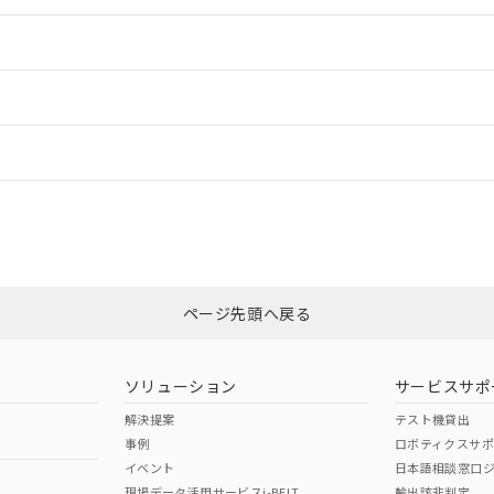
情報更新：2
ードすることができます。
情報更新：
ログイン/会員登録
CCC認証
電波法
mm以上、n: 140mm以上
みください。
N/A
N/A
非含有証明書
※3
ページ先頭へ戻る
ダウンロードはこちら
型式承認
NK型式承認
ABS型式承認
韓国
（日本
（アメリカ
ソリューション
サービスサポ
舶規格）
船舶規格）
船舶規格）
解決提案
テスト機貸出
事例
ロボティクスサ
No
No
イベント
日本語相談窓口
mm以上、n: 140mm以上
現場データ活用サービスi-BELT
輸出該非判定