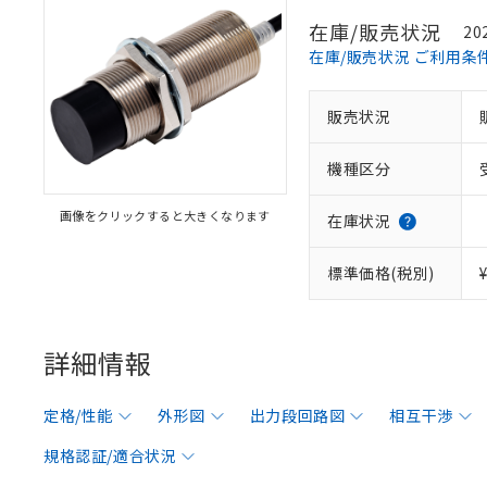
在庫/販売状況
20
在庫/販売状況 ご利用条
販売状況
機種区分
画像をクリックすると大きくなります
在庫状況
標準価格(税別)
詳細情報
定格/性能
外形図
出力段回路図
相互干渉
規格認証/適合状況