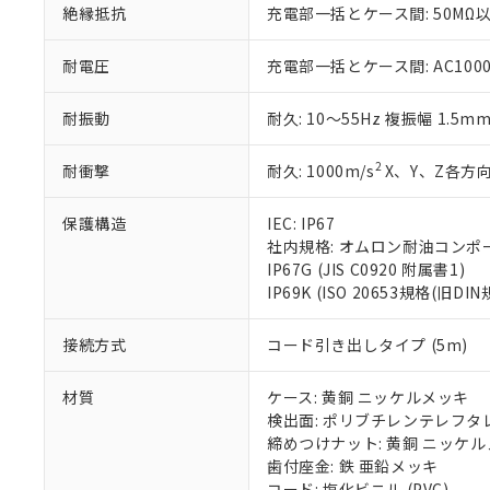
絶縁抵抗
充電部一括とケース間: 50MΩ以
いる法人を指
EU RoHS指令（
51物質の非含有証
※本証明書は発行
耐電圧
充電部一括とケース間: AC1000V 
また、RoHS指
混在することから
耐振動
耐久: 10～55Hz 複振幅 1.5m
既に当社にて対応
り割愛しておりま
2
耐衝撃
耐久: 1000m/s
X、Y、Z各方向
保護構造
IEC: IP67
社内規格: オムロン耐油コンポ
IP67G (JIS C0920 附属書1)
IP69K (ISO 20653規格(旧DIN
接続方式
コード引き出しタイプ (5m)
材質
ケース: 黄銅 ニッケルメッキ
検出面: ポリブチレンテレフタレー
締めつけナット: 黄銅 ニッケ
歯付座金: 鉄 亜鉛メッキ
コード: 塩化ビニル (PVC)