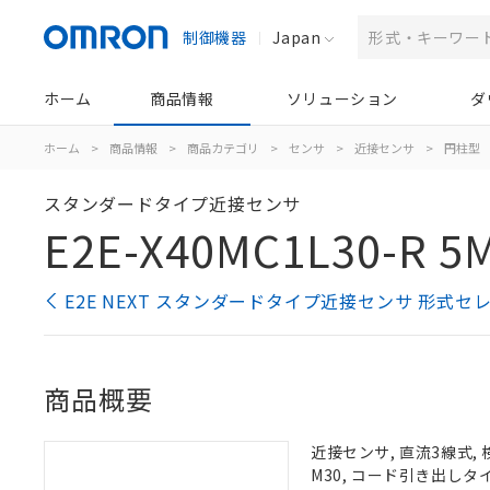
制御機器
Japan
ホーム
商品情報
ソリューション
ダ
ホーム
>
商品情報
>
商品カテゴリ
>
センサ
>
近接センサ
>
円柱型
スタンダードタイプ近接センサ
E2E-X40MC1L30-R 5
E2E NEXT スタンダードタイプ近接センサ 形式セ
商品概要
近接センサ, 直流3線式, 
M30, コード引き出しタ