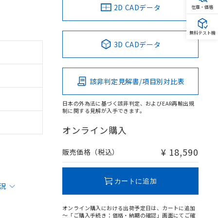
2D CADデータ
在庫・価格
無料テスト機
3D CADデータ
該非判定見解書/項目別対比表
日本の外為法に基づく該非判定、およびEAR再輸出規
制に関する見解が入手できます。
オンライン購入
¥ 18,590
販売価格（税込）
カートに追加
状況
オンライン購入における出荷予定日は、カートに追加
～「ご購入手続き：価格・納期の確認」画面にてご確