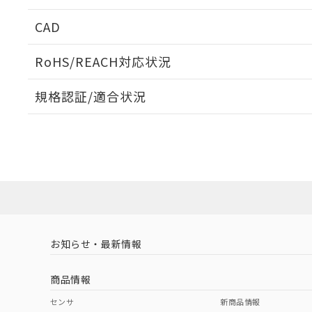
周囲金属の影響
CAD
検出物体の大きさと材質による影響
ログイン/会員登録いただくと、CADデータをダウンロ
RoHS/REACH対応状況
規格認証/適合状況
EU RoHS
注意事項・凡例
A: 380mm以上、B: 300mm以上
UL認証
CSA認証
CEマーキング
L: 50mm以上、φd: 170mm以上、D: 50mm以上、m: 120
ダウンロードデータをご利用いただく前に、以下を必ずお読
Yes
Yes
Yes
対応状況
対応予定月
※1
※2
金属埋め込み
ソフトウェアの使用条件
対応済み
LR型式承認
DNV型式承認
BV型式承認
KR
（イギリス
（ノルウェー
（フランス
（
お知らせ・最新情報
中国 RoHS
注意事項・凡例
船舶規格）
船舶規格）
船舶規格）
船
商品情報
No
No
No
No
中国 RoHS表
※1 ※2
検出領域
センサ
新商品情報
l: 55mm以上、φd: 170mm以上、D: 55mm以上、m: 120