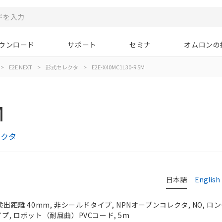
ウンロード
サポート
セミナ
オムロンの
>
E2E NEXT
>
形式セレクタ
>
E2E-X40MC1L30-R 5M
M
レクタ
日本語
English
検出距離 40mm, 非シールドタイプ, NPNオープンコレクタ, NO, ロ
イプ, ロボット（耐屈曲）PVCコード, 5m