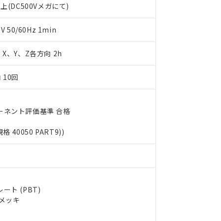
上(DC500Vメガにて)
します。
10物質）の非含有証明書
明書（当社基準）
日時点で非含有を証明するもので、過去に遡って非含有を証明するも
50/60Hz 1min
令のフタル酸エステル類４物質の対応では、対応完了までの期間は出
備考欄に対応日を記載しておりました。
m X、Y、Z各方向 2h
品への在庫切替を完了していることから、特段のことがない限り、20
す。
 10回
ーネント評価基準 合格
規格 40050 PART9))
ト (PBT)
ルメッキ