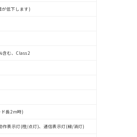
離が低下します)
0%含む、Class2
ード長2m時)
 RoHS指令（10物質）の非含有に対応した製品が提供可能な商品です
oHS指令（10物質）の非含有に対応した製品に切り替える予定のある
 動作表示灯(橙/点灯)、通信表示灯(緑/消灯)
 RoHS指令（10物質）の非含有に非対応の商品で、対応品を出す予
 RoHS指令（10物質）の非含有の対応状況を調査中または確認中の