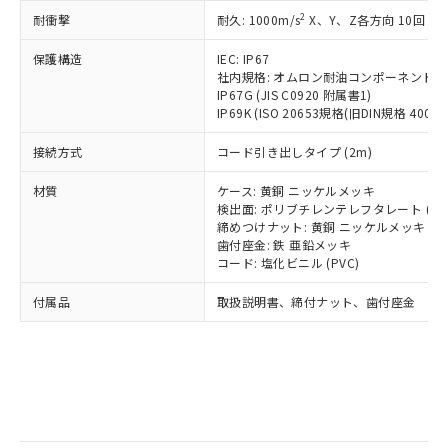
記
タに基づき作成されるものであり、閲
説明
鉛(Pb) 1000ppm以下、 水銀(Hg) 1000ppm以下、 カド
*中国RoHS10物質の基準値 (GB/T26572)：
国政府の輸出許可(または役務取引許
2
耐衝撃
耐久: 1000m/s
X、Y、Z各方向 10回
号
覧された時点での実際の在庫および標
ミウム(Cd) 100ppm以下、
Pb(鉛) :1000ppm、 Hg(水銀) : 1000ppm、 Cd(カドミウ
可)を取得するなどの必要な手続きを
六価クロム(Cr(Ⅵ)) 1000ppm以下、ポリ臭化ビフェニル
ム) : 100ppm、
準価格とは異なる場合があることをご
類(PBB) 1000ppm以下、ポリ臭化ジフェニルエーテル類
Cr(Ⅵ)(六価クロム) : 1000ppm、 PBBs(ポリ臭化ビフェ
とります。
保護構造
IEC: IP67
了承ください。
(PBDE) 1000ppm以下、フタル酸ビス(2-エチルヘキシ
○
一定数以上の在庫あり
ニル類) : 1000ppm、 PBDEs(ポリ臭化ジフェニルエーテ
社内規格: オムロン耐油コンポーネント評
当社は規制貨物を破棄する場合は、完
ル) (DEHP)(別名：DOP) 1000ppm以下、フタル酸ブチ
正式な納期状況および標準価格はお客
ル類) : 1000ppm、
IP67G (JIS C0920 附属書1)
ルベンジル（BBP） 1000ppm以下、フタル酸ジブチル
全に破砕するなど、違法に輸出されな
DBP(フタル酸ジブチル) : 1000ppm、 DIBP(フタル酸ジ
様のお取引先、またはお客様担当のオ
（DBP） 1000ppm以下、フタル酸ジイソブチル
IP69K (ISO 20653規格(旧DIN規格 40050 
イソブチル) : 1000ppm、 BBP(フタル酸ブチルベンジ
△
一定数には満たないが在庫あり
いよう必要な手段を講じます。
ムロン制御機器販売店・当社販売員に
(DIBP) 1000ppm以下
ル) : 1000ppm、
当社は貴社製品を、核兵器、ミサイ
但し、RoHS指令で産業用監視および制御機器に対する
DEHP(フタル酸ビス(2-エチルヘキシル)) : 1000ppm
ご相談ください。
接続方式
コード引き出しタイプ (2m)
適用除外項目は除く。
ル、化学兵器、生物兵器またはその他
－
在庫なし(最新の在庫状況につ
オムロン制御機器販売店や当社販売拠
フタル酸エステル類の４物質については閾値を超える意
武器並びにこれらの製造装置等に一切
いては、お客様のお取引先、ま
図的な使用がないことを確認しています。
点は「
販売ネットワーク
」をご確認
材質
ケース: 黄銅 ニッケルメッキ
※2 環境保護使用期限
使用いたしません。
たはお客様担当のオムロン制御
検出面: ポリブチレンテレフタレート (PB
ください。
当社は、貴社製品を第三者に販売する
締めつけナット: 黄銅 ニッケルメッキ
機器販売店・当社販売員にご確
在庫状況および標準価格結果を当社の
※2 対応予定月
「ｅ」：有害物質（10物質）のすべてが基
歯付座金: 鉄 亜鉛メッキ
場合は、上記1、2および3の内容を当
認ください)
事前の承諾なく第三者に漏洩または開
コード: 塩化ビニル (PVC)
準値以下であることを示します。
該第三者に通知します。また当社は、
示しないようお願いします。
部品在庫の切り替え状況などにより、予定
「10」：通常の使用状況下において有害物
販売先および販売に係わる関係者が違
マイパーツ機能（部品リスト作成サー
空
受注生産機種、また在庫状況の
付属品
取扱説明書、締付ナット、歯付座金
月が前後することがあります。
質が外部に漏えいし、環境に深刻な影響を
法に輸出するおそれがある場合は、取
ビス）をご利用いただくには、I-Web
白
情報を公開していない機種
及ぼさない年数を意味します。
り引きをいたしません。
メンバーズにご登録されている必要が
「－」：未確認です。当社販売部門へお問
あります。
い合わせください。
お客様が当ウェブサイト上で当社にご
※3 非含有証明書ダウンロード
登録された部品リストについて、当社
および当社の共同利用者が、当社の製
下記の非含有証明書をダウンロードするこ
品・サービスに関するお客様との取