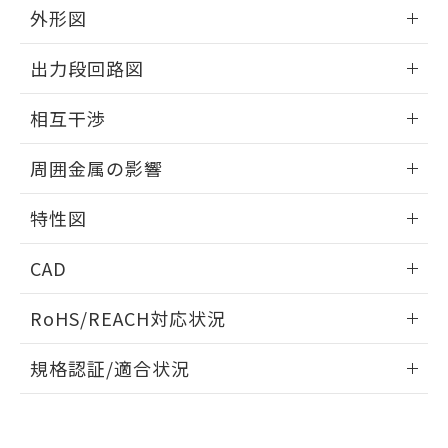
とができます。
合意する
キャンセル
外形図
引・商談に必要な範囲で利用すること
をご了承ください。
EU RoHS指令（10物質）の非含有証明書
情報更新：2025/09/04
※当社の共同利用者とは、
"個人情報
出力段回路図
51物質の非含有証明書（当社基準）
の共同利用に関して"
の「1.共同利
※本証明書は発行日時点で非含有を証明す
外形図
用者の範囲」に記載されている法人を
情報更新：2025/09/04
るもので、過去に遡って非含有を証明する
相互干渉
指します。
ものではありません。
出力段回路図
情報更新：2025/09/04
また、RoHS指令のフタル酸エステル類４
周囲金属の影響
物質の対応では、対応完了までの期間は出
荷製品に未対応品が混在することから備考
相互干渉
情報更新：2025/09/04
特性図
欄に対応日を記載しておりました。
既に当社にて対応品への在庫切替を完了
周囲金属の影響
情報更新：2025/09/04
していることから、特段のことがない限
CAD
り、2022年1月12日より割愛しておりま
検出物体の大きさと材質による影響
す。
ログイン/会員登録いただくと、CADデータをダウンロー
RoHS/REACH対応状況
ドすることができます。
情報更新：2026/7/29
A: 380mm以上、B: 300mm以上
規格認証/適合状況
ログイン/会員登録
EU RoHS
注意事項・凡例
UL認証
CSA認証
CEマーキング
L: 50mm以上、φd: 170mm以上、D: 50mm以上、m:
120mm以上、n: 140mm以上