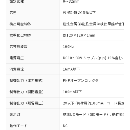
設定距離
0～32mm
応差
検出距離の15%以下
検出可能物体
磁性金属(非磁性金属は検出距離が低下し
標準検出物体
鉄120×120×1mm
応答周波数
100Hz
電源電圧
DC10～30V リップル(p-p) 10%含む、Cla
消費電流
16mA以下
制御出力（出力形式）
PNPオープンコレクタ
制御出力（開閉容量）
100mA以下
制御出力（残留電圧）
2V以下 (負荷電流100mA、コード長2m時
表示灯
標準I/Oモード（SIOモード）: 動作表示灯
動作モード
NC