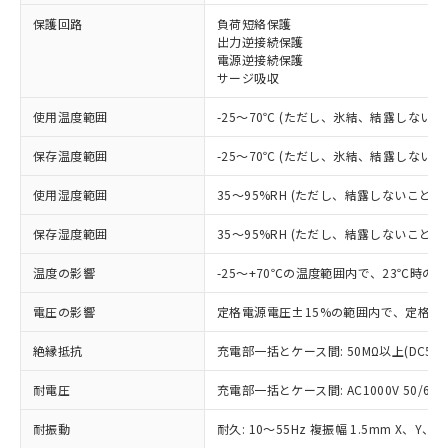
※1 対応状況
保護回路
負荷短絡保護
出力逆接続保護
電源逆接続保護
対応済み：EU RoHS指令（10物質）の
サージ吸収
非含有に対応した製品が提供可能な商品で
す。
使用温度範囲
-25～70℃ (ただし、氷結、結露しないこ
対応予定：EU RoHS指令（10物質）の非含
ご利用条件
有に対応した製品に切り替える予定のある
保存温度範囲
-25～70℃ (ただし、氷結、結露しないこ
商品です。
対応予定なし：EU RoHS指令（10物質）の
使用湿度範囲
35～95%RH (ただし、結露しないこと)
以下の条件をお読みいただき、同意のうえ
非含有に非対応の商品で、対応品を出す予
ご利用ください。
定はありません。
保存湿度範囲
35～95%RH (ただし、結露しないこと)
調査・確認中：EU RoHS指令（10物質）の
本サービスは、当社制御機器事業取扱
※1 中国RoHS○×表
非含有の対応状況を調査中または確認中の
温度の影響
-25～+70℃の温度範囲内で、23℃時の
商品の当社在庫状況および標準価格
商品です。
(税抜)を提供させていただくもので
「○」：最大均質材料含有率が中国RoHSの
電圧の影響
定格電源電圧±15%の範囲内で、定格電
非該当品：ライセンス料など無形物で、有
す。
基準値以下であることを示します。
害物質有無と関係のない商品です。
当社制御機器事業取扱商品の中には、
絶縁抵抗
充電部一括とケース間: 50MΩ以上(DC50
「×」：最大均質材料含有率が中国RoHSの
仕入先様の事情により、非含有部品として
本サービスの対象外となる商品もある
基準値を超えていることを示します。
いたものが、含有品と判明した場合などや
当社は、これら貴社製品のうち、外国
ことをご了承ください。
耐電圧
充電部一括とケース間: AC1000V 50/60Hz
「－」：未確認です。当社販売部門へお問
むを得ず変更することがあります。
為替および外国貿易法に定める商品
在庫状況および標準価格照会結果は、
い合わせください。
（以下｢規制貨物等」という）を輸出
記載している更新日時点での社内デー
耐振動
耐久: 10～55Hz 複振幅 1.5mm X、Y、Z
*EU RoHS指令（10物質）：
または国外への提供する場合は、日本