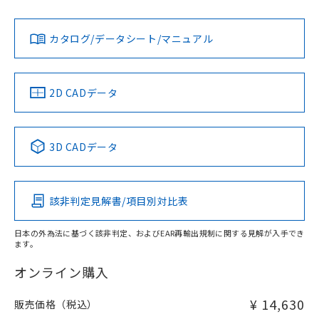
Yes
Yes
Yes
金属埋め込み
対応状況
対応予定月
※1
※2
ダウンロードデータをご利用いただく前に、以下を必ずお読
みください。
カタログ/データシート/マニュアル
対応済み
ソフトウェアの使用条件
LR型式承認
DNV型式承認
BV型式承認
KR型式承
タイムチャート
（イギリス
（ノルウェー
（フランス
（韓国
船舶規格）
船舶規格）
船舶規格）
船舶規格
中国 RoHS
注意事項・凡例
2D CADデータ
No
No
No
No
l: 55mm以上、φd: 170mm以上、D: 55mm以上、m:
120mm以上、n: 140mm以上
中国 RoHS表
※1 ※2
3D CADデータ
検出領域
この製品の規格認証/適合状況ページへ
Pb
Hg
Cd
Cr(VI)
その他の認証はこちらのページからご検索ください
該非判定見解書/項目別対比表
X
O
O
O
日本の外為法に基づく該非判定、およびEAR再輸出規制に関する見解が入手でき
ます。
"対応済み"や非含有の記載がされた商品であっても、流通
在庫等で未対応品が混在する可能性があります。
オンライン購入
非含有品が必要な際は、弊社営業部門もしくは販売店へお
問い合わせください。
¥ 14,630
販売価格（税込）