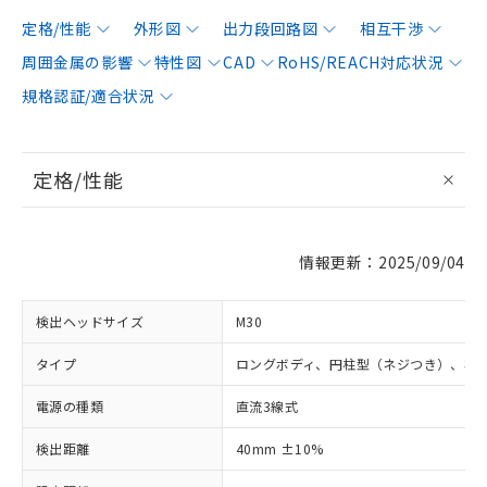
定格/性能
外形図
出力段回路図
相互干渉
周囲金属の影響
特性図
CAD
RoHS/REACH対応状況
規格認証/適合状況
定格/性能
情報更新：2025/09/04
検出ヘッドサイズ
M30
タイプ
ロングボディ、円柱型（ネジつき）、非
電源の種類
直流3線式
検出距離
40mm ±10%