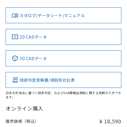
Yes
Yes
Yes
金属埋め込み
対応状況
対応予定月
※1
※2
ダウンロードデータをご利用いただく前に、以下を必ずお読
みください。
カタログ/データシート/マニュアル
対応済み
ソフトウェアの使用条件
LR型式承認
DNV型式承認
BV型式承認
KR型式承
タイムチャート
（イギリス
（ノルウェー
（フランス
（韓国
船舶規格）
船舶規格）
船舶規格）
船舶規格
中国 RoHS
注意事項・凡例
2D CADデータ
No
No
No
No
l: 55mm以上、φd: 170mm以上、D: 55mm以上、m:
120mm以上、n: 140mm以上
中国 RoHS表
※1 ※2
3D CADデータ
検出領域
この製品の規格認証/適合状況ページへ
Pb
Hg
Cd
Cr(VI)
その他の認証はこちらのページからご検索ください
該非判定見解書/項目別対比表
X
O
O
O
日本の外為法に基づく該非判定、およびEAR再輸出規制に関する見解が入手でき
ます。
"対応済み"や非含有の記載がされた商品であっても、流通
在庫等で未対応品が混在する可能性があります。
オンライン購入
非含有品が必要な際は、弊社営業部門もしくは販売店へお
問い合わせください。
¥ 18,590
販売価格（税込）