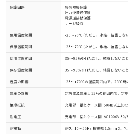
※1 対応状況
保護回路
負荷短絡保護
出力逆接続保護
電源逆接続保護
対応済み：EU RoHS指令（10物質）の
サージ吸収
非含有に対応した製品が提供可能な商品で
す。
使用温度範囲
-25～70℃ (ただし、氷結、結露しないこ
対応予定：EU RoHS指令（10物質）の非含
ご利用条件
有に対応した製品に切り替える予定のある
保存温度範囲
-25～70℃ (ただし、氷結、結露しないこ
商品です。
対応予定なし：EU RoHS指令（10物質）の
使用湿度範囲
35～95%RH (ただし、結露しないこと)
以下の条件をお読みいただき、同意のうえ
非含有に非対応の商品で、対応品を出す予
ご利用ください。
定はありません。
保存湿度範囲
35～95%RH (ただし、結露しないこと)
調査・確認中：EU RoHS指令（10物質）の
本サービスは、当社制御機器事業取扱
※1 中国RoHS○×表
非含有の対応状況を調査中または確認中の
温度の影響
-25～+70℃の温度範囲内で、23℃時の
商品の当社在庫状況および標準価格
商品です。
(税抜)を提供させていただくもので
「○」：最大均質材料含有率が中国RoHSの
電圧の影響
定格電源電圧±15%の範囲内で、定格電
非該当品：ライセンス料など無形物で、有
す。
基準値以下であることを示します。
害物質有無と関係のない商品です。
当社制御機器事業取扱商品の中には、
絶縁抵抗
充電部一括とケース間: 50MΩ以上(DC50
「×」：最大均質材料含有率が中国RoHSの
仕入先様の事情により、非含有部品として
本サービスの対象外となる商品もある
基準値を超えていることを示します。
いたものが、含有品と判明した場合などや
当社は、これら貴社製品のうち、外国
ことをご了承ください。
耐電圧
充電部一括とケース間: AC1000V 50/60Hz
「－」：未確認です。当社販売部門へお問
むを得ず変更することがあります。
為替および外国貿易法に定める商品
在庫状況および標準価格照会結果は、
い合わせください。
（以下｢規制貨物等」という）を輸出
記載している更新日時点での社内デー
耐振動
耐久: 10～55Hz 複振幅 1.5mm X、Y、Z
*EU RoHS指令（10物質）：
または国外への提供する場合は、日本