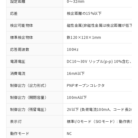
設定距離
0～32mm
応差
検出距離の15%以下
検出可能物体
磁性金属(非磁性金属は検出距離が低下し
標準検出物体
鉄120×120×1mm
応答周波数
100Hz
電源電圧
DC10～30V リップル(p-p) 10%含む、Cla
消費電流
16mA以下
制御出力（出力形式）
PNPオープンコレクタ
制御出力（開閉容量）
100mA以下
制御出力（残留電圧）
2V以下 (負荷電流100mA、コード長2m時
表示灯
標準I/Oモード（SIOモード）: 動作表示灯
動作モード
NC