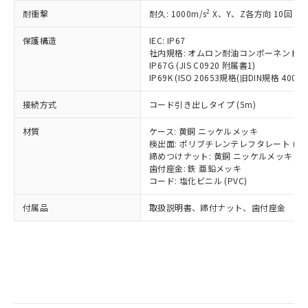
記
タに基づき作成されるものであり、閲
説明
鉛(Pb) 1000ppm以下、 水銀(Hg) 1000ppm以下、 カド
*中国RoHS10物質の基準値 (GB/T26572)：
国政府の輸出許可(または役務取引許
2
耐衝撃
耐久: 1000m/s
X、Y、Z各方向 10回
号
覧された時点での実際の在庫および標
ミウム(Cd) 100ppm以下、
Pb(鉛) :1000ppm、 Hg(水銀) : 1000ppm、 Cd(カドミウ
可)を取得するなどの必要な手続きを
六価クロム(Cr(Ⅵ)) 1000ppm以下、ポリ臭化ビフェニル
ム) : 100ppm、
準価格とは異なる場合があることをご
類(PBB) 1000ppm以下、ポリ臭化ジフェニルエーテル類
Cr(Ⅵ)(六価クロム) : 1000ppm、 PBBs(ポリ臭化ビフェ
とります。
保護構造
IEC: IP67
了承ください。
(PBDE) 1000ppm以下、フタル酸ビス(2-エチルヘキシ
○
一定数以上の在庫あり
ニル類) : 1000ppm、 PBDEs(ポリ臭化ジフェニルエーテ
社内規格: オムロン耐油コンポーネント評
当社は規制貨物を破棄する場合は、完
ル) (DEHP)(別名：DOP) 1000ppm以下、フタル酸ブチ
正式な納期状況および標準価格はお客
ル類) : 1000ppm、
IP67G (JIS C0920 附属書1)
ルベンジル（BBP） 1000ppm以下、フタル酸ジブチル
全に破砕するなど、違法に輸出されな
DBP(フタル酸ジブチル) : 1000ppm、 DIBP(フタル酸ジ
様のお取引先、またはお客様担当のオ
（DBP） 1000ppm以下、フタル酸ジイソブチル
IP69K (ISO 20653規格(旧DIN規格 40050 
イソブチル) : 1000ppm、 BBP(フタル酸ブチルベンジ
△
一定数には満たないが在庫あり
いよう必要な手段を講じます。
ムロン制御機器販売店・当社販売員に
(DIBP) 1000ppm以下
ル) : 1000ppm、
当社は貴社製品を、核兵器、ミサイ
但し、RoHS指令で産業用監視および制御機器に対する
DEHP(フタル酸ビス(2-エチルヘキシル)) : 1000ppm
ご相談ください。
接続方式
コード引き出しタイプ (5m)
適用除外項目は除く。
ル、化学兵器、生物兵器またはその他
－
在庫なし(最新の在庫状況につ
オムロン制御機器販売店や当社販売拠
フタル酸エステル類の４物質については閾値を超える意
武器並びにこれらの製造装置等に一切
いては、お客様のお取引先、ま
図的な使用がないことを確認しています。
点は「
販売ネットワーク
」をご確認
材質
ケース: 黄銅 ニッケルメッキ
※2 環境保護使用期限
使用いたしません。
たはお客様担当のオムロン制御
検出面: ポリブチレンテレフタレート (PB
ください。
当社は、貴社製品を第三者に販売する
締めつけナット: 黄銅 ニッケルメッキ
機器販売店・当社販売員にご確
在庫状況および標準価格結果を当社の
※2 対応予定月
「ｅ」：有害物質（10物質）のすべてが基
歯付座金: 鉄 亜鉛メッキ
場合は、上記1、2および3の内容を当
認ください)
事前の承諾なく第三者に漏洩または開
コード: 塩化ビニル (PVC)
準値以下であることを示します。
該第三者に通知します。また当社は、
示しないようお願いします。
部品在庫の切り替え状況などにより、予定
「10」：通常の使用状況下において有害物
販売先および販売に係わる関係者が違
マイパーツ機能（部品リスト作成サー
空
受注生産機種、また在庫状況の
付属品
取扱説明書、締付ナット、歯付座金
月が前後することがあります。
質が外部に漏えいし、環境に深刻な影響を
法に輸出するおそれがある場合は、取
ビス）をご利用いただくには、I-Web
白
情報を公開していない機種
及ぼさない年数を意味します。
り引きをいたしません。
メンバーズにご登録されている必要が
「－」：未確認です。当社販売部門へお問
あります。
い合わせください。
お客様が当ウェブサイト上で当社にご
※3 非含有証明書ダウンロード
登録された部品リストについて、当社
および当社の共同利用者が、当社の製
下記の非含有証明書をダウンロードするこ
品・サービスに関するお客様との取