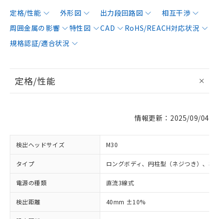
定格/性能
外形図
出力段回路図
相互干渉
周囲金属の影響
特性図
CAD
RoHS/REACH対応状況
規格認証/適合状況
定格/性能
情報更新：2025/09/04
検出ヘッドサイズ
M30
タイプ
ロングボディ、円柱型（ネジつき）、非
電源の種類
直流3線式
検出距離
40mm ±10%