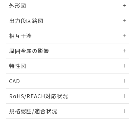
とができます。
合意する
キャンセル
外形図
引・商談に必要な範囲で利用すること
をご了承ください。
EU RoHS指令（10物質）の非含有証明書
情報更新：2025/09/04
※当社の共同利用者とは、
"個人情報
出力段回路図
51物質の非含有証明書（当社基準）
の共同利用に関して"
の「1.共同利
※本証明書は発行日時点で非含有を証明す
外形図
用者の範囲」に記載されている法人を
情報更新：2025/09/04
るもので、過去に遡って非含有を証明する
相互干渉
指します。
ものではありません。
出力段回路図
情報更新：2025/09/04
また、RoHS指令のフタル酸エステル類４
周囲金属の影響
物質の対応では、対応完了までの期間は出
荷製品に未対応品が混在することから備考
相互干渉
情報更新：2025/09/04
特性図
欄に対応日を記載しておりました。
既に当社にて対応品への在庫切替を完了
周囲金属の影響
情報更新：2025/09/04
していることから、特段のことがない限
CAD
り、2022年1月12日より割愛しておりま
検出物体の大きさと材質による影響
す。
ログイン/会員登録いただくと、CADデータをダウンロー
RoHS/REACH対応状況
ドすることができます。
情報更新：2026/7/29
A: 380mm以上、B: 300mm以上
規格認証/適合状況
ログイン/会員登録
EU RoHS
注意事項・凡例
UL認証
CSA認証
CEマーキング
L: 50mm以上、φd: 170mm以上、D: 50mm以上、m:
120mm以上、n: 140mm以上