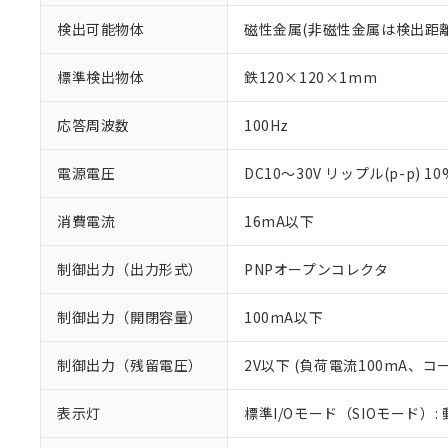
検出可能物体
磁性金属(非磁性金属は検出距
標準検出物体
鉄120×120×1mm
応答周波数
100Hz
電源電圧
DC10～30V リップル(p-p) 1
消費電流
16mA以下
制御出力（出力形式）
PNPオープンコレクタ
制御出力（開閉容量）
100mA以下
※1 対応状況
対応済み：EU
制御出力（残留電圧）
2V以下 (負荷電流100mA、コ
対応予定：EU R
対応予定なし：EU
表示灯
標準I/Oモード（SIOモード）:
調査・確認中：EU
ご利用条件
非該当品：ライセ