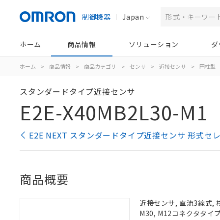
制御機器
Japan
ホーム
商品情報
ソリューション
ダ
ホーム
>
商品情報
>
商品カテゴリ
>
センサ
>
近接センサ
>
円柱型
スタンダードタイプ近接センサ
E2E-X40MB2L30-M1
E2E NEXT スタンダードタイプ近接センサ 形式セ
商品概要
近接センサ, 直流3線式, 
M30, M12コネクタタイ