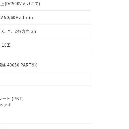
上(DC500Vメガにて)
明書（当社基準）
日時点で非含有を証明するもので、過去に遡って非含有を証明するも
令のフタル酸エステル類４物質の対応では、対応完了までの期間は出
50/60Hz 1min
備考欄に対応日を記載しておりました。
品への在庫切替を完了していることから、特段のことがない限り、20
m X、Y、Z各方向 2h
す。
 10回
規格 40050 PART9))
ト (PBT)
ルメッキ