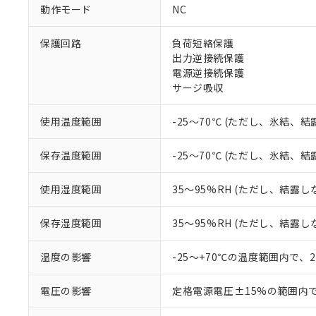
※1 中国RoHS
動作モード
NC
仕入先様の事情に
があります。
以下の条件をお読
「○」：最大均質
保護回路
負荷短絡保護
「×」：最大均質
出力逆接続保護
本サービスは
当社は、これ
*EU RoHS指令（10物
「－」：未確認で
鉛(Pb) 1000ppm以下、
電源逆接続保護
くものです。
う）を輸出ま
記
説明
六価クロム(Cr(Ⅵ)) 1
サージ吸収
当社制御機器
などの必要な
フタル酸ビス(2-エチルヘ
号
*中国RoHS10物質の基準値 
ル（DBP） 1000ppm
在庫状況およ
当社は規制貨
Pb(鉛) :1000ppm、 Hg
但し、RoHS指令で産
のであり、閲
ます。
Cr(Ⅵ)(六価クロム) : 
使用温度範囲
-25～70℃ (ただし、氷結、
フタル酸エステル類の４
○
一定数以
DBP(フタル酸ジブチル) :
い。
当社は貴社製
DEHP(フタル酸ビス(2-エ
正式な納期状
置等に一切使
保存温度範囲
-25～70℃ (ただし、氷結、
当社販売員に
※2 対応予定月
△
一定数に
当社は、貴社
オムロン制御
また当社は、
※2 環境保護使
使用湿度範囲
35～95%RH (ただし、結露し
在庫状況およ
部品在庫の切り替
たしません。
－
在庫なし
す。
「ｅ」：有害物質
機器販売
マイパーツ機
保存湿度範囲
35～95%RH (ただし、結露し
「10」：通常の
ている必要が
味します。
空
受注生産
お客様が当ウ
※3 非含有証明
「－」：未確認で
温度の影響
-25～+70℃の温度範囲内で、
白
が、当社の製
さい。
下記の非含有証明
電圧の影響
定格電源電圧±15%の範囲内
※当社の共同
いる法人を指
EU RoHS指令（