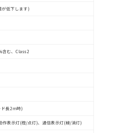
離が低下します)
0%含む、Class2
 RoHS指令（10物質）の非含有に対応した製品が提供可能な商品です
ード長2m時)
oHS指令（10物質）の非含有に対応した製品に切り替える予定のある
 RoHS指令（10物質）の非含有に非対応の商品で、対応品を出す予
 動作表示灯(橙/点灯)、通信表示灯(緑/消灯)
 RoHS指令（10物質）の非含有の対応状況を調査中または確認中の
ンス料など無形物で、有害物質有無と関係のない商品です。