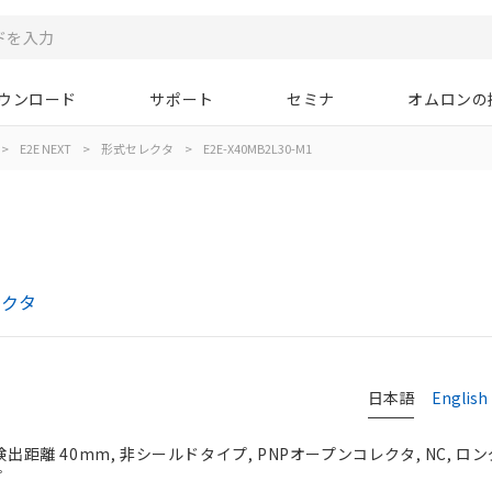
ウンロード
サポート
セミナ
オムロンの
>
E2E NEXT
>
形式セレクタ
>
E2E-X40MB2L30-M1
レクタ
日本語
English
検出距離 40mm, 非シールドタイプ, PNPオープンコレクタ, NC, ロ
プ