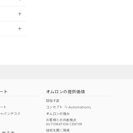
2026/7/29
ート
オムロンの提供価値
目指す姿
ポート
コンセプト「i-Automation!」
ジャパンデスク
オムロンの強み
お客様との共創拠点
AUTOMATION CENTER
DIBP
BBP
DEHP
環境保護
技術を磨く現場
・セミナ