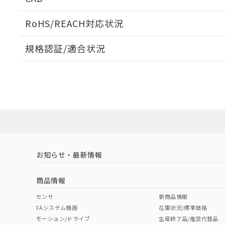
検出物体の大きさと材質による影響
ログイン/会員登録いただくと、CADデータをダウンロ
RoHS/REACH対応状況
規格認証/適合状況
EU RoHS
注意事項・凡例
A: 380mm以上、B: 300mm以上
UL認証
CSA認証
CEマーキング
L: 50mm以上、φd: 170mm以上、D: 50mm以上、m: 120
ダウンロードデータをご利用いただく前に、以下を必ずお読
Yes
Yes
Yes
対応状況
対応予定月
※1
※2
金属埋め込み
ソフトウェアの使用条件
対応済み
LR型式承認
DNV型式承認
BV型式承認
KR
（イギリス
（ノルウェー
（フランス
（
お知らせ・最新情報
中国 RoHS
注意事項・凡例
船舶規格）
船舶規格）
船舶規格）
船
商品情報
No
No
No
No
中国 RoHS表
※1 ※2
検出領域
センサ
新商品情報
l: 55mm以上、φd: 170mm以上、D: 55mm以上、m: 120
FAシステム機器
在庫状況/標準価格
Pb
Hg
Cd
Cr(V
モーション/ドライブ
生産終了品/推奨代替品