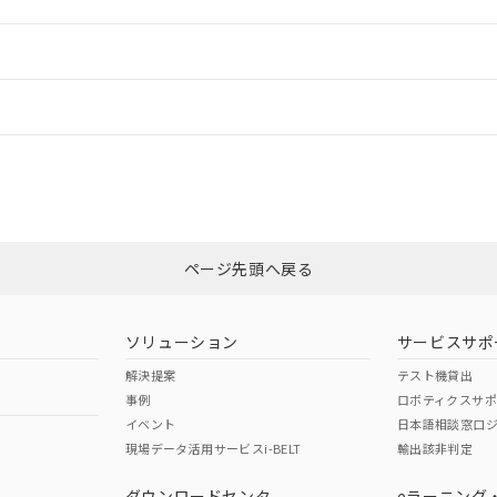
ードすることができます。
情報更新：
ログイン/会員登録
CCC認証
電波法
mm以上、n: 140mm以上
みください。
N/A
N/A
非含有証明書
※3
ページ先頭へ戻る
ダウンロードはこちら
型式承認
NK型式承認
ABS型式承認
韓国
（日本
（アメリカ
ソリューション
サービスサポ
舶規格）
船舶規格）
船舶規格）
解決提案
テスト機貸出
事例
ロボティクスサ
No
No
イベント
日本語相談窓口
mm以上、n: 140mm以上
現場データ活用サービスi-BELT
輸出該非判定
I)
PBBs
PBDEs
DBP
ダウンロードセンタ
eラーニング