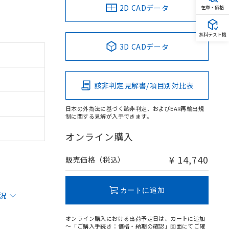
2D CADデータ
在庫・価格
無料テスト機
3D CADデータ
該非判定見解書/項目別対比表
日本の外為法に基づく該非判定、およびEAR再輸出規
制に関する見解が入手できます。
オンライン購入
¥ 14,740
販売価格（税込）
カートに追加
状況
オンライン購入における出荷予定日は、カートに追加
～「ご購入手続き：価格・納期の確認」画面にてご確