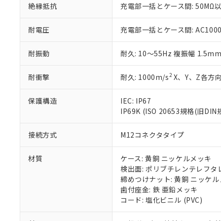
絶縁抵抗
充電部一括とケース間: 50MΩ以
51物質の非含有証
※本証明書は発行
また、RoHS指
耐電圧
充電部一括とケース間: AC1000V 
混在することから
既に当社にて対応
耐振動
耐久: 10～55Hz 複振幅 1.5m
り割愛しておりま
2
耐衝撃
耐久: 1000m/s
X、Y、Z各方向
保護構造
IEC: IP67
IP69K (ISO 20653規格(旧DIN
接続方式
M12コネクタタイプ
材質
ケース: 黄銅 ニッケルメッキ
検出面: ポリブチレンテレフタレー
締めつけナット: 黄銅 ニッケ
歯付座金: 鉄 亜鉛メッキ
コード: 塩化ビニル (PVC)