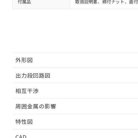
付属品
取扱説明書、締付ナット、歯
外形図
出力段回路図
外形図
相互干渉
出力段回路図
周囲金属の影響
相互干渉
特性図
周囲金属の影響
CAD