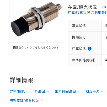
在庫/販売状況
20
在庫/販売状況 ご利用条
販売状況
機種区分
画像をクリックすると大きくなります
在庫状況
標準価格(税別)
詳細情報
定格/性能
外形図
出力段回路図
相互干渉
規格認証/適合状況