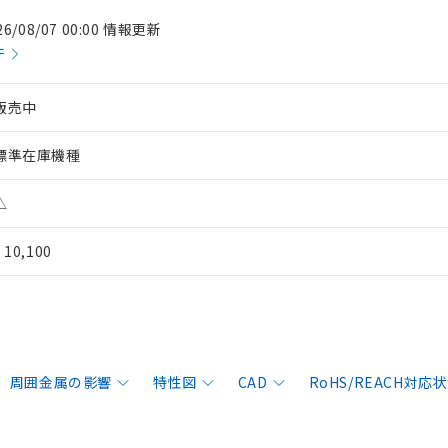
26/08/07 00:00 情報更新
件
販売中
標準在庫機種
△
¥ 10,100
周囲金属の影響
特性図
CAD
RoHS/REACH対応