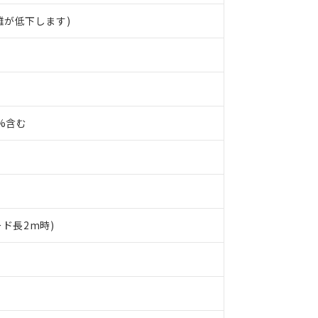
離が低下します)
0%含む
ード長2m時)
 RoHS指令（10物質）の非含有に対応した製品が提供可能な商品です
oHS指令（10物質）の非含有に対応した製品に切り替える予定のある
 RoHS指令（10物質）の非含有に非対応の商品で、対応品を出す予
 RoHS指令（10物質）の非含有の対応状況を調査中または確認中の
ンス料など無形物で、有害物質有無と関係のない商品です。