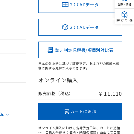
2D CADデータ
在庫・価格
無料テスト機
3D CADデータ
該非判定見解書/項目別対比表
日本の外為法に基づく該非判定、およびEAR再輸出規
制に関する見解が入手できます。
オンライン購入
¥ 11,110
販売価格（税込）
カートに追加
状況
オンライン購入における出荷予定日は、カートに追加
～「ご購入手続き：価格・納期の確認」画面にてご確