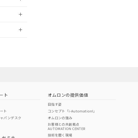
2026/7/29
ート
オムロンの提供価値
目指す姿
ポート
コンセプト「i-Automation!」
ジャパンデスク
オムロンの強み
お客様との共創拠点
AUTOMATION CENTER
DIBP
BBP
DEHP
環境保護
技術を磨く現場
・セミナ