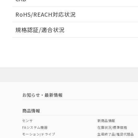
検出物体の大きさと材質による影響
ログイン/会員登録いただくと、CADデータをダウンロ
RoHS/REACH対応状況
規格認証/適合状況
EU RoHS
注意事項・凡例
A: 25mm以上、B: 20mm以上
UL認証
CSA認証
CEマーキング
L: 0mm以上、φd: 20mm以上、D: 2mm以上、m: 9mm以上
ダウンロードデータをご利用いただく前に、以下を必ずお読
Yes
Yes
Yes
対応状況
対応予定月
※1
※2
金属埋め込み
ソフトウェアの使用条件
対応済み
LR型式承認
DNV型式承認
BV型式承認
KR
（イギリス
（ノルウェー
（フランス
（
お知らせ・最新情報
中国 RoHS
注意事項・凡例
船舶規格）
船舶規格）
船舶規格）
船
商品情報
No
No
No
No
中国 RoHS表
検出領域
※1 ※2
センサ
新商品情報
l: 2mm以上、φd: 20mm以上、D: 2mm以上、m: 9mm以上
FAシステム機器
在庫状況/標準価格
Pb
Hg
Cd
Cr(V
モーション/ドライブ
生産終了品/推奨代替品