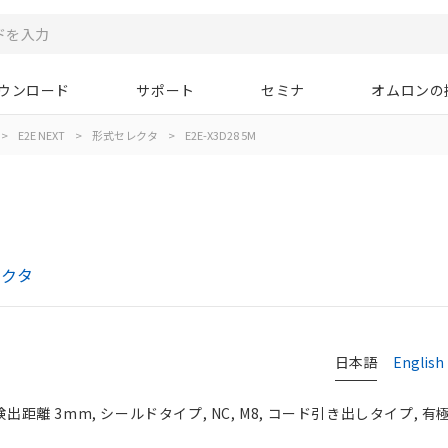
ウンロード
サポート
セミナ
オムロンの
>
E2E NEXT
>
形式セレクタ
>
E2E-X3D28 5M
レクタ
日本語
English
検出距離 3mm, シールドタイプ, NC, M8, コード引き出しタイプ, 有極