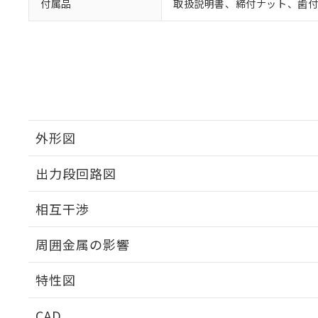
付属品
取扱説明書、締付ナット、歯
外形図
出力段回路図
外形図
相互干渉
出力段回路図
周囲金属の影響
相互干渉
特性図
周囲金属の影響
CAD