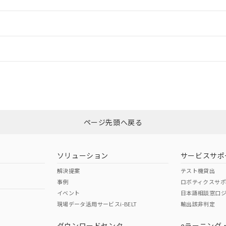
ードすることができます。
情報更新：
ログイン/会員登録
CCC認証
電波法
、n: 18mm以上
みください。
N/A
N/A
非含有証明書
※3
ページ先頭へ戻る
ダウンロードはこちら
型式承認
NK型式承認
ABS型式承認
韓国
（日本
（アメリカ
ソリューション
サービスサポ
舶規格）
船舶規格）
船舶規格）
解決提案
テスト機貸出
事例
ロボティクスサ
No
No
イベント
日本語相談窓口
、n: 18mm以上
現場データ活用サービスi-BELT
輸出該非判定
I)
PBBs
PBDEs
DBP
ダウンロードセンタ
eラーニング