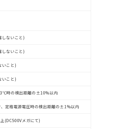
○×表
より、非含有部品としていたものが、含有品と判明した場合などやむ
みいただき、同意のうえご利用ください。
材料含有率が中国RoHSの基準値以下であることを示します。
材料含有率が中国RoHSの基準値を超えていることを示します。
、当社制御機器事業取扱商品の当社在庫状況および標準価格(税抜)
ら貴社製品のうち、外国為替および外国貿易法に定める商品（以下｢
質）：
す。当社販売部門へお問い合わせください。
 水銀(Hg) 1000ppm以下、 カドミウム(Cd) 100ppm以下、
たは国外への提供する場合は、日本国政府の輸出許可(または役務取
000ppm以下、ポリ臭化ビフェニル類(PBB) 1000ppm以下、ポリ臭化ジフェニルエーテル類(P
事業取扱商品の中には、本サービスの対象外となる商品もあること
手続きをとります。
キシル) (DEHP)(別名：DOP) 1000ppm以下、フタル酸ブチルベンジル（BBP） 100
結露しないこと)
(GB/T26572)：
以下、フタル酸ジイソブチル (DIBP) 1000ppm以下
び標準価格照会結果は、記載している更新日時点での社内データに
物を破棄する場合は、完全に破砕するなど、違法に輸出されないよ
(水銀) : 1000ppm、 Cd(カドミウム) : 100ppm、
業用監視および制御機器に対する適用除外項目は除く。
覧された時点での実際の在庫および標準価格とは異なる場合がある
1000ppm、 PBBs(ポリ臭化ビフェニル類) : 1000ppm、 PBDEs(ポリ臭化ジフェニルエーテル類
物質については閾値を超える意図的な使用がないことを確認しています。
結露しないこと)
上の在庫あり
 1000ppm、 DIBP(フタル酸ジイソブチル) : 1000ppm、 BBP(フタル酸ブチルベンジル) :
品を、核兵器、ミサイル、化学兵器、生物兵器またはその他武器並
チルヘキシル)) : 1000ppm
況および標準価格はお客様のお取引先、またはお客様担当のオムロ
用いたしません。
ないこと)
ご相談ください。
は満たないが在庫あり
製品を第三者に販売する場合は、上記1、2および3の内容を当該第
機器販売店や当社販売拠点は「
販売ネットワーク
」をご確認くだ
販売先および販売に係わる関係者が違法に輸出するおそれがある場
用期限
び標準価格結果を当社の事前の承諾なく第三者に漏洩または開示し
え状況などにより、予定月が前後することがあります。
ないこと)
(最新の在庫状況については、お客様のお取引先、またはお客様担当
（10物質）のすべてが基準値以下であることを示します。
店・当社販売員にご確認ください)
能（部品リスト作成サービス）をご利用いただくには、I-Webメン
使用状況下において有害物質が外部に漏えいし、環境に深刻な影響を
23℃時の検出距離の±10%以内
あります。
機種、また在庫状況の情報を公開していない機種
ェブサイト上で当社にご登録された部品リストについて、当社およ
書ダウンロード
す。当社販売部門へお問い合わせください。
で、定格電源電圧時の検出距離の±1%以内
品・サービスに関するお客様との取引・商談に必要な範囲で利用す
合意する
キャンセル
書をダウンロードすることができます。
上(DC500Vメガにて)
利用者とは、
"個人情報の共同利用に関して"
の「1.共同利用者の
します。
10物質）の非含有証明書