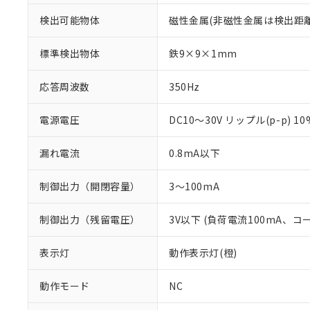
検出可能物体
磁性金属(非磁性金属は検出距
標準検出物体
鉄9×9×1mm
応答周波数
350Hz
電源電圧
DC10～30V リップル(p-p) 1
漏れ電流
0.8mA以下
制御出力（開閉容量）
3～100mA
制御出力（残留電圧）
3V以下 (負荷電流100mA、コ
※1 対応状況
対応済み：EU
表示灯
動作表示灯(橙)
対応予定：EU R
対応予定なし：EU
動作モード
NC
調査・確認中：EU
ご利用条件
非該当品：ライセ