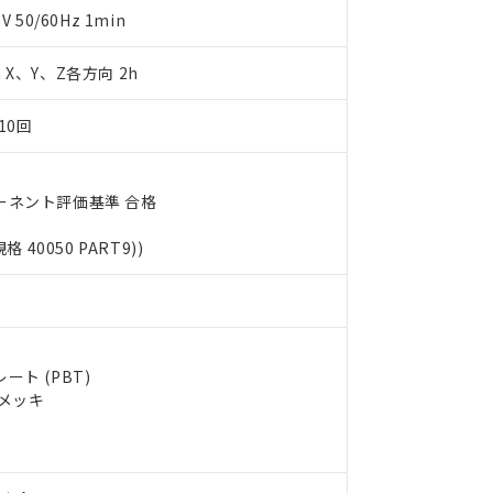
明書（当社基準）
50/60Hz 1min
日時点で非含有を証明するもので、過去に遡って非含有を証明するも
令のフタル酸エステル類４物質の対応では、対応完了までの期間は出
m X、Y、Z各方向 2h
備考欄に対応日を記載しておりました。
品への在庫切替を完了していることから、特段のことがない限り、20
10回
す。
ーネント評価基準 合格
規格 40050 PART9))
ト (PBT)
ルメッキ