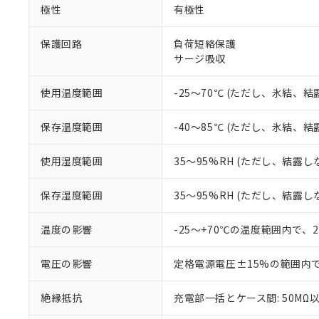
※1 中国RoHS
極性
有極性
仕入先様の事情に
があります。
以下の条件をお読
「○」：最大均質
保護回路
負荷短絡保護
「×」：最大均質
サージ吸収
本サービスは
当社は、これ
*EU RoHS指令（10物
「－」：未確認で
鉛(Pb) 1000ppm以下、
くものです。
う）を輸出ま
記
説明
六価クロム(Cr(Ⅵ)) 1
当社制御機器
などの必要な
フタル酸ビス(2-エチルヘ
使用温度範囲
-25～70℃ (ただし、氷結、
号
*中国RoHS10物質の基準値 
ル（DBP） 1000ppm
在庫状況およ
当社は規制貨
Pb(鉛) :1000ppm、 Hg
但し、RoHS指令で産
のであり、閲
ます。
Cr(Ⅵ)(六価クロム) : 
フタル酸エステル類の４
保存温度範囲
-40～85℃ (ただし、氷結、
○
一定数以
DBP(フタル酸ジブチル) :
い。
当社は貴社製
DEHP(フタル酸ビス(2-エ
正式な納期状
置等に一切使
使用湿度範囲
35～95%RH (ただし、結露し
当社販売員に
※2 対応予定月
△
一定数に
当社は、貴社
オムロン制御
また当社は、
※2 環境保護使
在庫状況およ
部品在庫の切り替
たしません。
保存湿度範囲
35～95%RH (ただし、結露し
－
在庫なし
す。
「ｅ」：有害物質
機器販売
マイパーツ機
「10」：通常の
温度の影響
-25～+70℃の温度範囲内で、
ている必要が
味します。
空
受注生産
お客様が当ウ
※3 非含有証明
「－」：未確認で
白
電圧の影響
定格電源電圧±15%の範囲内
が、当社の製
さい。
下記の非含有証明
絶縁抵抗
充電部一括とケース間: 50MΩ以
※当社の共同
いる法人を指
EU RoHS指令（