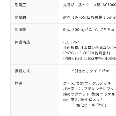
51物質の非含有証
耐電圧
充電部一括とケース間: AC1000V 
※本証明書は発行
また、RoHS指
耐振動
耐久: 10～55Hz 複振幅 1.5m
混在することから
既に当社にて対応
2
耐衝撃
耐久: 500m/s
X、Y、Z各方向 
り割愛しておりま
保護構造
IEC: IP67
社内規格: オムロン耐油コンポ
IP67G (JIS C0920 附属書1)
IP69K (ISO 20653規格(旧DIN
接続方式
コード引き出しタイプ (5m)
材質
ケース: 黄銅 ニッケルメッキ
検出面: ポリブチレンテレフタレー
締めつけナット: 黄銅 ニッケ
歯付座金: 鉄 亜鉛メッキ
コード: 塩化ビニル (PVC)