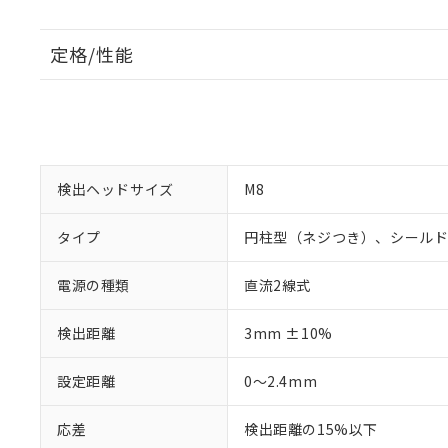
定格/性能
検出ヘッドサイズ
M8
タイプ
円柱型（ネジつき）、シール
電源の種類
直流2線式
検出距離
3mm ±10%
設定距離
0～2.4mm
応差
検出距離の15%以下