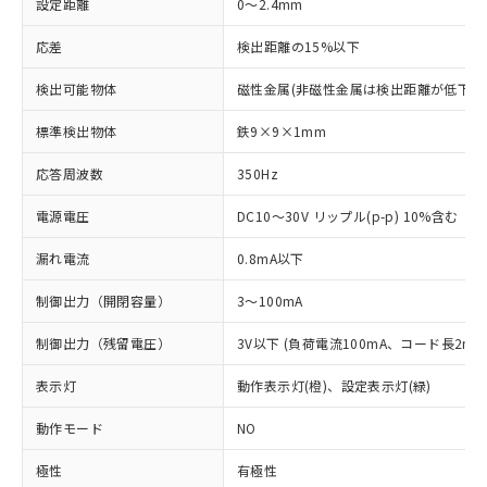
設定距離
0～2.4mm
応差
検出距離の15%以下
検出可能物体
磁性金属(非磁性金属は検出距離が低下し
標準検出物体
鉄9×9×1mm
応答周波数
350Hz
電源電圧
DC10～30V リップル(p-p) 10%含む
漏れ電流
0.8mA以下
制御出力（開閉容量）
3～100mA
制御出力（残留電圧）
3V以下 (負荷電流100mA、コード長2m時
表示灯
動作表示灯(橙)、設定表示灯(緑)
動作モード
NO
極性
有極性