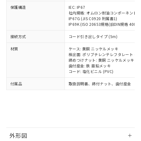
号
覧された時点での実際の在庫および標
ミウム(Cd) 100ppm以下、
Pb(鉛) :1000ppm、 Hg(水銀) : 1000ppm、 Cd(カドミウ
可)を取得するなどの必要な手続きを
六価クロム(Cr(Ⅵ)) 1000ppm以下、ポリ臭化ビフェニル
ム) : 100ppm、
保護構造
IEC: IP67
準価格とは異なる場合があることをご
類(PBB) 1000ppm以下、ポリ臭化ジフェニルエーテル類
Cr(Ⅵ)(六価クロム) : 1000ppm、 PBBs(ポリ臭化ビフェ
とります。
社内規格: オムロン耐油コンポーネント評
了承ください。
(PBDE) 1000ppm以下、フタル酸ビス(2-エチルヘキシ
○
一定数以上の在庫あり
ニル類) : 1000ppm、 PBDEs(ポリ臭化ジフェニルエーテ
IP67G (JIS C0920 附属書1)
当社は規制貨物を破棄する場合は、完
ル) (DEHP)(別名：DOP) 1000ppm以下、フタル酸ブチ
正式な納期状況および標準価格はお客
ル類) : 1000ppm、
IP69K (ISO 20653規格(旧DIN規格 40050 
ルベンジル（BBP） 1000ppm以下、フタル酸ジブチル
全に破砕するなど、違法に輸出されな
DBP(フタル酸ジブチル) : 1000ppm、 DIBP(フタル酸ジ
様のお取引先、またはお客様担当のオ
（DBP） 1000ppm以下、フタル酸ジイソブチル
イソブチル) : 1000ppm、 BBP(フタル酸ブチルベンジ
△
一定数には満たないが在庫あり
いよう必要な手段を講じます。
ムロン制御機器販売店・当社販売員に
(DIBP) 1000ppm以下
ル) : 1000ppm、
接続方式
コード引き出しタイプ (5m)
当社は貴社製品を、核兵器、ミサイ
但し、RoHS指令で産業用監視および制御機器に対する
DEHP(フタル酸ビス(2-エチルヘキシル)) : 1000ppm
ご相談ください。
適用除外項目は除く。
ル、化学兵器、生物兵器またはその他
－
在庫なし(最新の在庫状況につ
オムロン制御機器販売店や当社販売拠
フタル酸エステル類の４物質については閾値を超える意
材質
ケース: 黄銅 ニッケルメッキ
武器並びにこれらの製造装置等に一切
いては、お客様のお取引先、ま
図的な使用がないことを確認しています。
点は「
販売ネットワーク
」をご確認
検出面: ポリブチレンテレフタレート (PB
※2 環境保護使用期限
使用いたしません。
たはお客様担当のオムロン制御
締めつけナット: 黄銅 ニッケルメッキ
ください。
当社は、貴社製品を第三者に販売する
歯付座金: 鉄 亜鉛メッキ
機器販売店・当社販売員にご確
在庫状況および標準価格結果を当社の
※2 対応予定月
「ｅ」：有害物質（10物質）のすべてが基
コード: 塩化ビニル (PVC)
場合は、上記1、2および3の内容を当
認ください)
事前の承諾なく第三者に漏洩または開
準値以下であることを示します。
該第三者に通知します。また当社は、
示しないようお願いします。
付属品
取扱説明書、締付ナット、歯付座金
部品在庫の切り替え状況などにより、予定
「10」：通常の使用状況下において有害物
販売先および販売に係わる関係者が違
マイパーツ機能（部品リスト作成サー
空
受注生産機種、また在庫状況の
月が前後することがあります。
質が外部に漏えいし、環境に深刻な影響を
法に輸出するおそれがある場合は、取
ビス）をご利用いただくには、I-Web
白
情報を公開していない機種
及ぼさない年数を意味します。
り引きをいたしません。
メンバーズにご登録されている必要が
「－」：未確認です。当社販売部門へお問
あります。
い合わせください。
お客様が当ウェブサイト上で当社にご
※3 非含有証明書ダウンロード
登録された部品リストについて、当社
および当社の共同利用者が、当社の製
下記の非含有証明書をダウンロードするこ
品・サービスに関するお客様との取
外形図
とができます。
合意する
キャンセル
引・商談に必要な範囲で利用すること