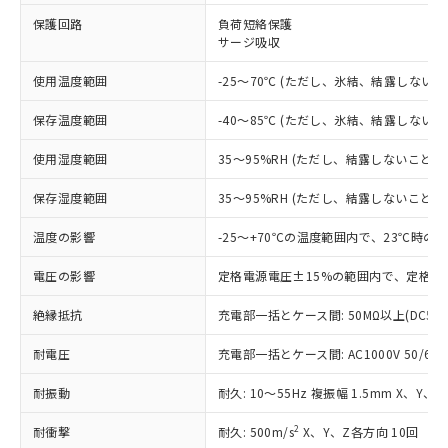
※1 対応状況
保護回路
負荷短絡保護
サージ吸収
対応済み：EU RoHS指令（10物質）の
非含有に対応した製品が提供可能な商品で
使用温度範囲
-25～70℃ (ただし、氷結、結露しないこ
す。
対応予定：EU RoHS指令（10物質）の非含
ご利用条件
保存温度範囲
-40～85℃ (ただし、氷結、結露しないこ
有に対応した製品に切り替える予定のある
商品です。
使用湿度範囲
35～95%RH (ただし、結露しないこと)
対応予定なし：EU RoHS指令（10物質）の
以下の条件をお読みいただき、同意のうえ
非含有に非対応の商品で、対応品を出す予
保存湿度範囲
35～95%RH (ただし、結露しないこと)
ご利用ください。
定はありません。
調査・確認中：EU RoHS指令（10物質）の
温度の影響
-25～+70℃の温度範囲内で、23℃時の
本サービスは、当社制御機器事業取扱
※1 中国RoHS○×表
非含有の対応状況を調査中または確認中の
商品の当社在庫状況および標準価格
商品です。
電圧の影響
定格電源電圧±15%の範囲内で、定格電
(税抜)を提供させていただくもので
「○」：最大均質材料含有率が中国RoHSの
非該当品：ライセンス料など無形物で、有
す。
基準値以下であることを示します。
絶縁抵抗
充電部一括とケース間: 50MΩ以上(DC50
害物質有無と関係のない商品です。
当社制御機器事業取扱商品の中には、
「×」：最大均質材料含有率が中国RoHSの
仕入先様の事情により、非含有部品として
本サービスの対象外となる商品もある
耐電圧
充電部一括とケース間: AC1000V 50/60Hz
基準値を超えていることを示します。
いたものが、含有品と判明した場合などや
当社は、これら貴社製品のうち、外国
ことをご了承ください。
「－」：未確認です。当社販売部門へお問
むを得ず変更することがあります。
為替および外国貿易法に定める商品
在庫状況および標準価格照会結果は、
耐振動
耐久: 10～55Hz 複振幅 1.5mm X、Y、
い合わせください。
（以下｢規制貨物等」という）を輸出
記載している更新日時点での社内デー
*EU RoHS指令（10物質）：
または国外への提供する場合は、日本
記
タに基づき作成されるものであり、閲
説明
2
耐衝撃
耐久: 500m/s
X、Y、Z各方向 10回
鉛(Pb) 1000ppm以下、 水銀(Hg) 1000ppm以下、 カド
*中国RoHS10物質の基準値 (GB/T26572)：
国政府の輸出許可(または役務取引許