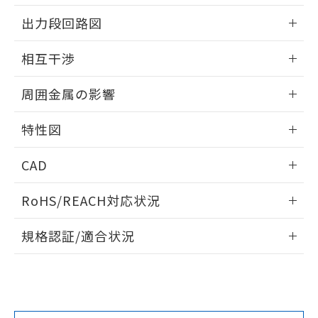
情報更新：2025/09/04
をご了承ください。
出力段回路図
EU RoHS指令（10物質）の非含有証明書
※当社の共同利用者とは、
"個人情報
51物質の非含有証明書（当社基準）
の共同利用に関して"
の「1.共同利
外形図
情報更新：2025/09/04
※本証明書は発行日時点で非含有を証明す
相互干渉
用者の範囲」に記載されている法人を
るもので、過去に遡って非含有を証明する
指します。
出力段回路図
ものではありません。
情報更新：2025/09/04
周囲金属の影響
また、RoHS指令のフタル酸エステル類４
物質の対応では、対応完了までの期間は出
相互干渉
情報更新：2025/09/04
荷製品に未対応品が混在することから備考
特性図
欄に対応日を記載しておりました。
周囲金属の影響
情報更新：2025/09/04
既に当社にて対応品への在庫切替を完了
CAD
していることから、特段のことがない限
り、2022年1月12日より割愛しておりま
検出物体の大きさと材質による影響
ログイン/会員登録いただくと、CADデータをダウンロー
RoHS/REACH対応状況
す。
ドすることができます。
情報更新：2026/7/29
A: 25mm以上、B: 20mm以上
規格認証/適合状況
ログイン/会員登録
EU RoHS
注意事項・凡例
UL認証
CSA認証
CEマーキング
L: 0mm以上、φd: 20mm以上、D: 2mm以上、m: 9mm以
上、n: 18mm以上
Yes
Yes
Yes
金属埋め込み
対応状況
対応予定月
※1
※2
ダウンロードデータをご利用いただく前に、以下を必ずお読