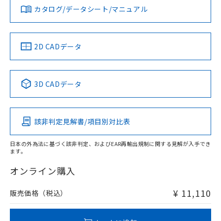
みください。
カタログ/データシート/マニュアル
対応済み
ソフトウェアの使用条件
LR型式承認
DNV型式承認
BV型式承認
KR型式承
タイムチャート
（イギリス
（ノルウェー
（フランス
（韓国
船舶規格）
船舶規格）
船舶規格）
船舶規格
中国 RoHS
注意事項・凡例
2D CADデータ
No
No
No
No
l: 2mm以上、φd: 20mm以上、D: 2mm以上、m: 9mm以
上、n: 18mm以上
中国 RoHS表
※1 ※2
3D CADデータ
検出領域
この製品の規格認証/適合状況ページへ
Pb
Hg
Cd
Cr(VI)
その他の認証はこちらのページからご検索ください
該非判定見解書/項目別対比表
X
O
O
O
日本の外為法に基づく該非判定、およびEAR再輸出規制に関する見解が入手でき
ます。
"対応済み"や非含有の記載がされた商品であっても、流通
在庫等で未対応品が混在する可能性があります。
オンライン購入
非含有品が必要な際は、弊社営業部門もしくは販売店へお
問い合わせください。
¥ 11,110
販売価格（税込）
この製品のRoHS/REACH対応状況ページへ