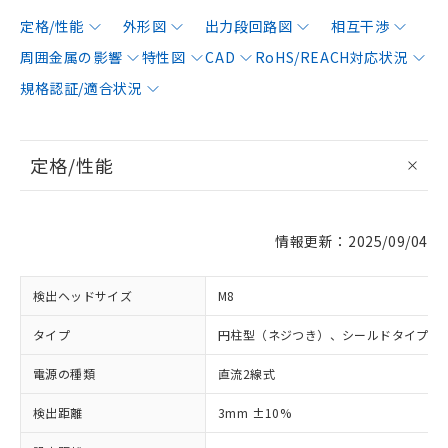
定格/性能
外形図
出力段回路図
相互干渉
周囲金属の影響
特性図
CAD
RoHS/REACH対応状況
規格認証/適合状況
定格/性能
情報更新：2025/09/04
検出ヘッドサイズ
M8
タイプ
円柱型（ネジつき）、シールドタイプ
電源の種類
直流2線式
検出距離
3mm ±10%