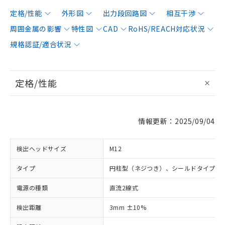
定格/性能
外形図
出力段回路図
相互干渉
周囲金属の影響
特性図
CAD
RoHS/REACH対応状況
規格認証/適合状況
定格/性能
情報更新：2025/09/04
検出ヘッドサイズ
M12
タイプ
円柱型（ネジつき）、シールドタイプ
電源の種類
直流2線式
検出距離
3mm ±10%