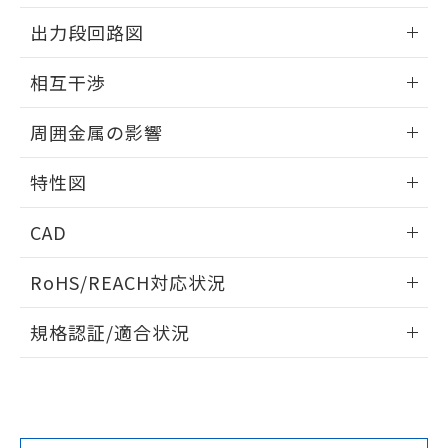
情報更新：2025/09/04
をご了承ください。
出力段回路図
EU RoHS指令（10物質）の非含有証明書
※当社の共同利用者とは、
"個人情報
51物質の非含有証明書（当社基準）
の共同利用に関して"
の「1.共同利
外形図
情報更新：2025/09/04
※本証明書は発行日時点で非含有を証明す
相互干渉
用者の範囲」に記載されている法人を
るもので、過去に遡って非含有を証明する
指します。
出力段回路図
ものではありません。
情報更新：2025/09/04
周囲金属の影響
また、RoHS指令のフタル酸エステル類４
物質の対応では、対応完了までの期間は出
相互干渉
情報更新：2025/09/04
荷製品に未対応品が混在することから備考
特性図
欄に対応日を記載しておりました。
周囲金属の影響
情報更新：2025/09/04
既に当社にて対応品への在庫切替を完了
CAD
していることから、特段のことがない限
り、2022年1月12日より割愛しておりま
検出物体の大きさと材質による影響
ログイン/会員登録いただくと、CADデータをダウンロー
RoHS/REACH対応状況
す。
ドすることができます。
情報更新：2026/7/29
A: 30mm以上、B: 20mm以上
規格認証/適合状況
ログイン/会員登録
EU RoHS
注意事項・凡例
UL認証
CSA認証
CEマーキング
L: 0mm以上、φd: 12mm以上、D: 0mm以上、m: 8mm以
上、n: 18mm以上
Yes
Yes
Yes
金属埋め込み
対応状況
対応予定月
※1
※2
ダウンロードデータをご利用いただく前に、以下を必ずお読