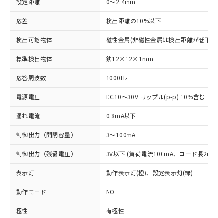
設定距離
0～2.4mm
応差
検出距離の10%以下
検出可能物体
磁性金属(非磁性金属は検出距離が低下し
標準検出物体
鉄12×12×1mm
応答周波数
1000Hz
電源電圧
DC10～30V リップル(p-p) 10%含む
漏れ電流
0.8mA以下
制御出力（開閉容量）
3～100mA
制御出力（残留電圧）
3V以下 (負荷電流100mA、コード長2m時
表示灯
動作表示灯(橙)、設定表示灯(緑)
動作モード
NO
極性
有極性