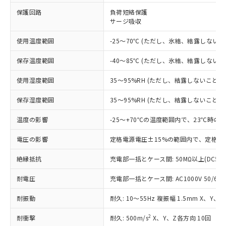
※1 対応状況
保護回路
負荷短絡保護
サージ吸収
対応済み：EU RoHS指令（10物質）の
非含有に対応した製品が提供可能な商品で
使用温度範囲
-25～70℃ (ただし、氷結、結露しないこ
す。
対応予定：EU RoHS指令（10物質）の非含
ご利用条件
保存温度範囲
-40～85℃ (ただし、氷結、結露しないこ
有に対応した製品に切り替える予定のある
商品です。
使用湿度範囲
35～95%RH (ただし、結露しないこと)
対応予定なし：EU RoHS指令（10物質）の
以下の条件をお読みいただき、同意のうえ
非含有に非対応の商品で、対応品を出す予
保存湿度範囲
35～95%RH (ただし、結露しないこと)
ご利用ください。
定はありません。
調査・確認中：EU RoHS指令（10物質）の
温度の影響
-25～+70℃の温度範囲内で、23℃時の
本サービスは、当社制御機器事業取扱
※1 中国RoHS○×表
非含有の対応状況を調査中または確認中の
商品の当社在庫状況および標準価格
商品です。
電圧の影響
定格電源電圧±15%の範囲内で、定格電
(税抜)を提供させていただくもので
「○」：最大均質材料含有率が中国RoHSの
非該当品：ライセンス料など無形物で、有
す。
基準値以下であることを示します。
絶縁抵抗
充電部一括とケース間: 50MΩ以上(DC50
害物質有無と関係のない商品です。
当社制御機器事業取扱商品の中には、
「×」：最大均質材料含有率が中国RoHSの
仕入先様の事情により、非含有部品として
本サービスの対象外となる商品もある
耐電圧
充電部一括とケース間: AC1000V 50/60Hz
基準値を超えていることを示します。
いたものが、含有品と判明した場合などや
当社は、これら貴社製品のうち、外国
ことをご了承ください。
「－」：未確認です。当社販売部門へお問
むを得ず変更することがあります。
為替および外国貿易法に定める商品
在庫状況および標準価格照会結果は、
耐振動
耐久: 10～55Hz 複振幅 1.5mm X、Y、
い合わせください。
（以下｢規制貨物等」という）を輸出
記載している更新日時点での社内デー
*EU RoHS指令（10物質）：
または国外への提供する場合は、日本
記
タに基づき作成されるものであり、閲
説明
2
耐衝撃
耐久: 500m/s
X、Y、Z各方向 10回
鉛(Pb) 1000ppm以下、 水銀(Hg) 1000ppm以下、 カド
*中国RoHS10物質の基準値 (GB/T26572)：
国政府の輸出許可(または役務取引許