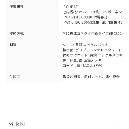
号
覧された時点での実際の在庫および標
ミウム(Cd) 100ppm以下、
Pb(鉛) :1000ppm、 Hg(水銀) : 1000ppm、 Cd(カドミウ
可)を取得するなどの必要な手続きを
六価クロム(Cr(Ⅵ)) 1000ppm以下、ポリ臭化ビフェニル
ム) : 100ppm、
保護構造
IEC: IP67
準価格とは異なる場合があることをご
類(PBB) 1000ppm以下、ポリ臭化ジフェニルエーテル類
Cr(Ⅵ)(六価クロム) : 1000ppm、 PBBs(ポリ臭化ビフェ
とります。
社内規格: オムロン耐油コンポーネント評
了承ください。
(PBDE) 1000ppm以下、フタル酸ビス(2-エチルヘキシ
○
一定数以上の在庫あり
ニル類) : 1000ppm、 PBDEs(ポリ臭化ジフェニルエーテ
IP67G (JIS C0920 附属書1)
当社は規制貨物を破棄する場合は、完
ル) (DEHP)(別名：DOP) 1000ppm以下、フタル酸ブチ
正式な納期状況および標準価格はお客
ル類) : 1000ppm、
IP69K (ISO 20653規格(旧DIN規格 40050 
ルベンジル（BBP） 1000ppm以下、フタル酸ジブチル
全に破砕するなど、違法に輸出されな
DBP(フタル酸ジブチル) : 1000ppm、 DIBP(フタル酸ジ
様のお取引先、またはお客様担当のオ
（DBP） 1000ppm以下、フタル酸ジイソブチル
イソブチル) : 1000ppm、 BBP(フタル酸ブチルベンジ
△
一定数には満たないが在庫あり
いよう必要な手段を講じます。
ムロン制御機器販売店・当社販売員に
(DIBP) 1000ppm以下
ル) : 1000ppm、
接続方式
M12標準コネクタ中継タイプ(IECピン配線
当社は貴社製品を、核兵器、ミサイ
但し、RoHS指令で産業用監視および制御機器に対する
DEHP(フタル酸ビス(2-エチルヘキシル)) : 1000ppm
ご相談ください。
適用除外項目は除く。
ル、化学兵器、生物兵器またはその他
－
在庫なし(最新の在庫状況につ
オムロン制御機器販売店や当社販売拠
フタル酸エステル類の４物質については閾値を超える意
材質
ケース: 黄銅 ニッケルメッキ
武器並びにこれらの製造装置等に一切
いては、お客様のお取引先、ま
図的な使用がないことを確認しています。
点は「
販売ネットワーク
」をご確認
検出面: ポリブチレンテレフタレート (PB
※2 環境保護使用期限
使用いたしません。
たはお客様担当のオムロン制御
締めつけナット: 黄銅 ニッケルメッキ
ください。
当社は、貴社製品を第三者に販売する
歯付座金: 鉄 亜鉛メッキ
機器販売店・当社販売員にご確
在庫状況および標準価格結果を当社の
※2 対応予定月
「ｅ」：有害物質（10物質）のすべてが基
コード: 塩化ビニル (PVC)
場合は、上記1、2および3の内容を当
認ください)
事前の承諾なく第三者に漏洩または開
準値以下であることを示します。
該第三者に通知します。また当社は、
示しないようお願いします。
付属品
取扱説明書、締付ナット、歯付座金
部品在庫の切り替え状況などにより、予定
「10」：通常の使用状況下において有害物
販売先および販売に係わる関係者が違
マイパーツ機能（部品リスト作成サー
空
受注生産機種、また在庫状況の
月が前後することがあります。
質が外部に漏えいし、環境に深刻な影響を
法に輸出するおそれがある場合は、取
ビス）をご利用いただくには、I-Web
白
情報を公開していない機種
及ぼさない年数を意味します。
り引きをいたしません。
メンバーズにご登録されている必要が
「－」：未確認です。当社販売部門へお問
あります。
い合わせください。
お客様が当ウェブサイト上で当社にご
※3 非含有証明書ダウンロード
登録された部品リストについて、当社
および当社の共同利用者が、当社の製
下記の非含有証明書をダウンロードするこ
品・サービスに関するお客様との取
外形図
とができます。
合意する
キャンセル
引・商談に必要な範囲で利用すること