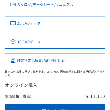
みください。
カタログ/データシート/マニュアル
対応済み
ソフトウェアの使用条件
LR型式承認
DNV型式承認
BV型式承認
KR型式承
タイムチャート
（イギリス
（ノルウェー
（フランス
（韓国
船舶規格）
船舶規格）
船舶規格）
船舶規格
中国 RoHS
注意事項・凡例
2D CADデータ
No
No
No
No
l: 0mm以上、φd: 12mm以上、D: 0mm以上、m: 8mm以
上、n: 18mm以上
中国 RoHS表
※1 ※2
3D CADデータ
この製品の規格認証/適合状況ページへ
Pb
Hg
Cd
Cr(VI)
その他の認証はこちらのページからご検索ください
該非判定見解書/項目別対比表
X
O
O
O
検出領域
日本の外為法に基づく該非判定、およびEAR再輸出規制に関する見解が入手でき
ます。
"対応済み"や非含有の記載がされた商品であっても、流通
在庫等で未対応品が混在する可能性があります。
オンライン購入
非含有品が必要な際は、弊社営業部門もしくは販売店へお
問い合わせください。
¥ 11,110
販売価格（税込）
この製品のRoHS/REACH対応状況ページへ