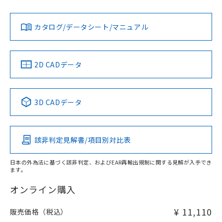
Yes
Yes
Yes
金属埋め込み
対応状況
対応予定月
※1
※2
ダウンロードデータをご利用いただく前に、以下を必ずお読
タイムチャート
みください。
カタログ/データシート/マニュアル
対応済み
ソフトウェアの使用条件
LR型式承認
DNV型式承認
BV型式承認
KR型式承
（イギリス
（ノルウェー
（フランス
（韓国
船舶規格）
船舶規格）
船舶規格）
船舶規格
中国 RoHS
注意事項・凡例
2D CADデータ
No
No
No
No
l: 2mm以上、φd: 20mm以上、D: 2mm以上、m: 9mm以
上、n: 18mm以上
中国 RoHS表
※1 ※2
検出領域
3D CADデータ
この製品の規格認証/適合状況ページへ
Pb
Hg
Cd
Cr(VI)
その他の認証はこちらのページからご検索ください
該非判定見解書/項目別対比表
X
O
O
O
日本の外為法に基づく該非判定、およびEAR再輸出規制に関する見解が入手でき
ます。
"対応済み"や非含有の記載がされた商品であっても、流通
在庫等で未対応品が混在する可能性があります。
オンライン購入
非含有品が必要な際は、弊社営業部門もしくは販売店へお
問い合わせください。
¥ 11,110
販売価格（税込）