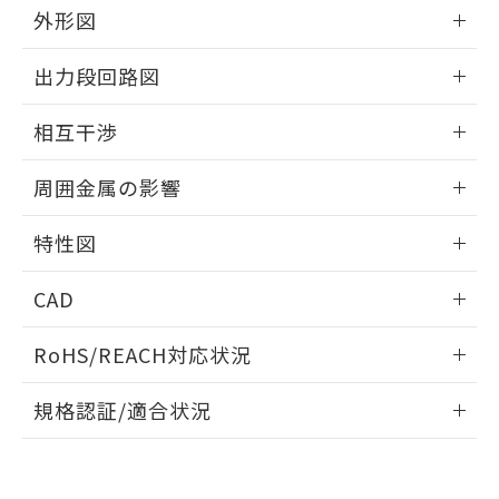
とができます。
合意する
キャンセル
外形図
引・商談に必要な範囲で利用すること
をご了承ください。
EU RoHS指令（10物質）の非含有証明書
情報更新：2025/09/04
※当社の共同利用者とは、
"個人情報
出力段回路図
51物質の非含有証明書（当社基準）
の共同利用に関して"
の「1.共同利
※本証明書は発行日時点で非含有を証明す
外形図
用者の範囲」に記載されている法人を
情報更新：2025/09/04
るもので、過去に遡って非含有を証明する
相互干渉
指します。
ものではありません。
出力段回路図
情報更新：2025/09/04
また、RoHS指令のフタル酸エステル類４
周囲金属の影響
物質の対応では、対応完了までの期間は出
荷製品に未対応品が混在することから備考
相互干渉
情報更新：2025/09/04
特性図
欄に対応日を記載しておりました。
既に当社にて対応品への在庫切替を完了
周囲金属の影響
情報更新：2025/09/04
していることから、特段のことがない限
CAD
り、2022年1月12日より割愛しておりま
検出物体の大きさと材質による影響
す。
ログイン/会員登録いただくと、CADデータをダウンロー
RoHS/REACH対応状況
ドすることができます。
情報更新：2026/7/29
A: 25mm以上、B: 20mm以上
規格認証/適合状況
ログイン/会員登録
EU RoHS
注意事項・凡例
UL認証
CSA認証
CEマーキング
L: 0mm以上、φd: 20mm以上、D: 0mm以上、m: 9mm以
上、n: 18mm以上