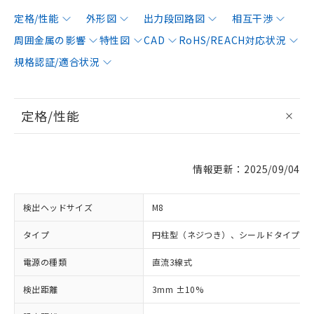
定格/性能
外形図
出力段回路図
相互干渉
周囲金属の影響
特性図
CAD
RoHS/REACH対応状況
規格認証/適合状況
定格/性能
情報更新：2025/09/04
検出ヘッドサイズ
M8
タイプ
円柱型（ネジつき）、シールドタイプ
電源の種類
直流3線式
検出距離
3mm ±10%