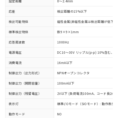
設定距離
0～2.4mm
応差
検出距離の15%以下
検出可能物体
磁性金属(非磁性金属は検出距離が低下し
標準検出物体
鉄9×9×1mm
応答周波数
1000Hz
電源電圧
DC10～30V リップル(p-p) 10%含む、Cla
消費電流
16mA以下
制御出力（出力形式）
NPNオープンコレクタ
制御出力（開閉容量）
100mA以下
制御出力（残留電圧）
2V以下 (負荷電流100mA、コード長2m時
表示灯
標準I/Oモード（SIOモード）: 動作表示灯
動作モード
NO