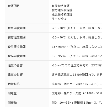
※1 対応状況
保護回路
負荷短絡保護
出力逆接続保護
電源逆接続保護
対応済み：EU RoHS指令（10物質）の
サージ吸収
非含有に対応した製品が提供可能な商品で
す。
使用温度範囲
-25～70℃ (ただし、氷結、結露しないこ
対応予定：EU RoHS指令（10物質）の非含
ご利用条件
有に対応した製品に切り替える予定のある
保存温度範囲
-25～70℃ (ただし、氷結、結露しないこ
商品です。
対応予定なし：EU RoHS指令（10物質）の
使用湿度範囲
35～95%RH (ただし、結露しないこと)
以下の条件をお読みいただき、同意のうえ
非含有に非対応の商品で、対応品を出す予
ご利用ください。
定はありません。
保存湿度範囲
35～95%RH (ただし、結露しないこと)
調査・確認中：EU RoHS指令（10物質）の
本サービスは、当社制御機器事業取扱
※1 中国RoHS○×表
非含有の対応状況を調査中または確認中の
温度の影響
-25～+70℃の温度範囲内で、23℃時の
商品の当社在庫状況および標準価格
商品です。
(税抜)を提供させていただくもので
「○」：最大均質材料含有率が中国RoHSの
電圧の影響
定格電源電圧±15%の範囲内で、定格電
非該当品：ライセンス料など無形物で、有
す。
基準値以下であることを示します。
害物質有無と関係のない商品です。
当社制御機器事業取扱商品の中には、
絶縁抵抗
充電部一括とケース間: 50MΩ以上(DC50
「×」：最大均質材料含有率が中国RoHSの
仕入先様の事情により、非含有部品として
本サービスの対象外となる商品もある
基準値を超えていることを示します。
いたものが、含有品と判明した場合などや
当社は、これら貴社製品のうち、外国
ことをご了承ください。
耐電圧
充電部一括とケース間: AC1000V 50/60Hz
「－」：未確認です。当社販売部門へお問
むを得ず変更することがあります。
為替および外国貿易法に定める商品
在庫状況および標準価格照会結果は、
い合わせください。
（以下｢規制貨物等」という）を輸出
記載している更新日時点での社内デー
耐振動
耐久: 10～55Hz 複振幅 1.5mm X、Y、Z
*EU RoHS指令（10物質）：
または国外への提供する場合は、日本