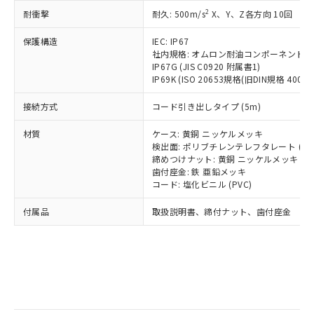
記
タに基づき作成されるものであり、閲
説明
鉛(Pb) 1000ppm以下、 水銀(Hg) 1000ppm以下、 カド
*中国RoHS10物質の基準値 (GB/T26572)：
国政府の輸出許可(または役務取引許
2
耐衝撃
耐久: 500m/s
X、Y、Z各方向 10回
号
覧された時点での実際の在庫および標
ミウム(Cd) 100ppm以下、
Pb(鉛) :1000ppm、 Hg(水銀) : 1000ppm、 Cd(カドミウ
可)を取得するなどの必要な手続きを
六価クロム(Cr(Ⅵ)) 1000ppm以下、ポリ臭化ビフェニル
ム) : 100ppm、
準価格とは異なる場合があることをご
類(PBB) 1000ppm以下、ポリ臭化ジフェニルエーテル類
Cr(Ⅵ)(六価クロム) : 1000ppm、 PBBs(ポリ臭化ビフェ
とります。
保護構造
IEC: IP67
了承ください。
(PBDE) 1000ppm以下、フタル酸ビス(2-エチルヘキシ
○
一定数以上の在庫あり
ニル類) : 1000ppm、 PBDEs(ポリ臭化ジフェニルエーテ
社内規格: オムロン耐油コンポーネント評
当社は規制貨物を破棄する場合は、完
ル) (DEHP)(別名：DOP) 1000ppm以下、フタル酸ブチ
正式な納期状況および標準価格はお客
ル類) : 1000ppm、
IP67G (JIS C0920 附属書1)
ルベンジル（BBP） 1000ppm以下、フタル酸ジブチル
全に破砕するなど、違法に輸出されな
DBP(フタル酸ジブチル) : 1000ppm、 DIBP(フタル酸ジ
様のお取引先、またはお客様担当のオ
（DBP） 1000ppm以下、フタル酸ジイソブチル
IP69K (ISO 20653規格(旧DIN規格 40050 
イソブチル) : 1000ppm、 BBP(フタル酸ブチルベンジ
△
一定数には満たないが在庫あり
いよう必要な手段を講じます。
ムロン制御機器販売店・当社販売員に
(DIBP) 1000ppm以下
ル) : 1000ppm、
当社は貴社製品を、核兵器、ミサイ
但し、RoHS指令で産業用監視および制御機器に対する
DEHP(フタル酸ビス(2-エチルヘキシル)) : 1000ppm
ご相談ください。
接続方式
コード引き出しタイプ (5m)
適用除外項目は除く。
ル、化学兵器、生物兵器またはその他
－
在庫なし(最新の在庫状況につ
オムロン制御機器販売店や当社販売拠
フタル酸エステル類の４物質については閾値を超える意
武器並びにこれらの製造装置等に一切
いては、お客様のお取引先、ま
図的な使用がないことを確認しています。
点は「
販売ネットワーク
」をご確認
材質
ケース: 黄銅 ニッケルメッキ
※2 環境保護使用期限
使用いたしません。
たはお客様担当のオムロン制御
検出面: ポリブチレンテレフタレート (PB
ください。
当社は、貴社製品を第三者に販売する
締めつけナット: 黄銅 ニッケルメッキ
機器販売店・当社販売員にご確
在庫状況および標準価格結果を当社の
※2 対応予定月
「ｅ」：有害物質（10物質）のすべてが基
歯付座金: 鉄 亜鉛メッキ
場合は、上記1、2および3の内容を当
認ください)
事前の承諾なく第三者に漏洩または開
コード: 塩化ビニル (PVC)
準値以下であることを示します。
該第三者に通知します。また当社は、
示しないようお願いします。
部品在庫の切り替え状況などにより、予定
「10」：通常の使用状況下において有害物
販売先および販売に係わる関係者が違
マイパーツ機能（部品リスト作成サー
空
受注生産機種、また在庫状況の
付属品
取扱説明書、締付ナット、歯付座金
月が前後することがあります。
質が外部に漏えいし、環境に深刻な影響を
法に輸出するおそれがある場合は、取
ビス）をご利用いただくには、I-Web
白
情報を公開していない機種
及ぼさない年数を意味します。
り引きをいたしません。
メンバーズにご登録されている必要が
「－」：未確認です。当社販売部門へお問
あります。
い合わせください。
お客様が当ウェブサイト上で当社にご
※3 非含有証明書ダウンロード
登録された部品リストについて、当社
および当社の共同利用者が、当社の製
下記の非含有証明書をダウンロードするこ
品・サービスに関するお客様との取