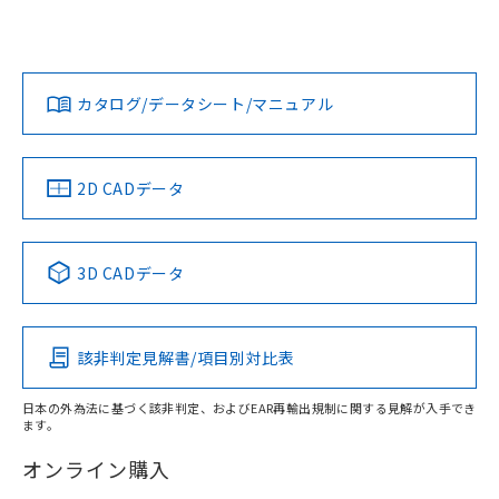
UL認証
CSA認証
CEマーキング
L: 0mm以上、φd: 20mm以上、D: 0mm以上、m: 9mm以
上、n: 18mm以上
Yes
Yes
Yes
金属埋め込み
対応状況
対応予定月
※1
※2
ダウンロードデータをご利用いただく前に、以下を必ずお読
タイムチャート
みください。
カタログ/データシート/マニュアル
対応済み
ソフトウェアの使用条件
LR型式承認
DNV型式承認
BV型式承認
KR型式承
（イギリス
（ノルウェー
（フランス
（韓国
船舶規格）
船舶規格）
船舶規格）
船舶規格
中国 RoHS
注意事項・凡例
2D CADデータ
No
No
No
No
l: 2mm以上、φd: 20mm以上、D: 2mm以上、m: 9mm以
上、n: 18mm以上
中国 RoHS表
※1 ※2
検出領域
3D CADデータ
この製品の規格認証/適合状況ページへ
Pb
Hg
Cd
Cr(VI)
その他の認証はこちらのページからご検索ください
該非判定見解書/項目別対比表
X
O
O
O
日本の外為法に基づく該非判定、およびEAR再輸出規制に関する見解が入手でき
ます。
"対応済み"や非含有の記載がされた商品であっても、流通
在庫等で未対応品が混在する可能性があります。
オンライン購入
非含有品が必要な際は、弊社営業部門もしくは販売店へお