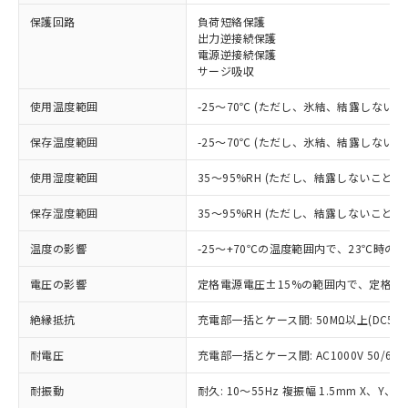
保護回路
負荷短絡保護
※1 対応状況
出力逆接続保護
電源逆接続保護
サージ吸収
対応済み：EU RoHS指令（10物質）の
非含有に対応した製品が提供可能な商品で
使用温度範囲
-25～70℃ (ただし、氷結、結露しないこ
す。
対応予定：EU RoHS指令（10物質）の非含
保存温度範囲
-25～70℃ (ただし、氷結、結露しないこ
ご利用条件
有に対応した製品に切り替える予定のある
商品です。
使用湿度範囲
35～95%RH (ただし、結露しないこと)
対応予定なし：EU RoHS指令（10物質）の
以下の条件をお読みいただき、同意のうえ
非含有に非対応の商品で、対応品を出す予
保存湿度範囲
35～95%RH (ただし、結露しないこと)
ご利用ください。
定はありません。
調査・確認中：EU RoHS指令（10物質）の
温度の影響
-25～+70℃の温度範囲内で、23℃時の
本サービスは、当社制御機器事業取扱
※1 中国RoHS○×表
非含有の対応状況を調査中または確認中の
商品の当社在庫状況および標準価格
商品です。
電圧の影響
定格電源電圧±15%の範囲内で、定格電
(税抜)を提供させていただくもので
「○」：最大均質材料含有率が中国RoHSの
非該当品：ライセンス料など無形物で、有
す。
基準値以下であることを示します。
絶縁抵抗
充電部一括とケース間: 50MΩ以上(DC50
害物質有無と関係のない商品です。
当社制御機器事業取扱商品の中には、
「×」：最大均質材料含有率が中国RoHSの
仕入先様の事情により、非含有部品として
本サービスの対象外となる商品もある
耐電圧
充電部一括とケース間: AC1000V 50/60Hz
基準値を超えていることを示します。
いたものが、含有品と判明した場合などや
当社は、これら貴社製品のうち、外国
ことをご了承ください。
「－」：未確認です。当社販売部門へお問
むを得ず変更することがあります。
為替および外国貿易法に定める商品
在庫状況および標準価格照会結果は、
耐振動
耐久: 10～55Hz 複振幅 1.5mm X、Y、Z
い合わせください。
（以下｢規制貨物等」という）を輸出