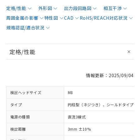
定格/性能
外形図
出力段回路図
相互干渉
周囲金属の影響
特性図
CAD
RoHS/REACH対応状況
規格認証/適合状況
定格/性能
情報更新：2025/09/04
検出ヘッドサイズ
M8
タイプ
円柱型（ネジつき）、シールドタイプ
電源の種類
直流3線式
検出距離
3mm ±10%