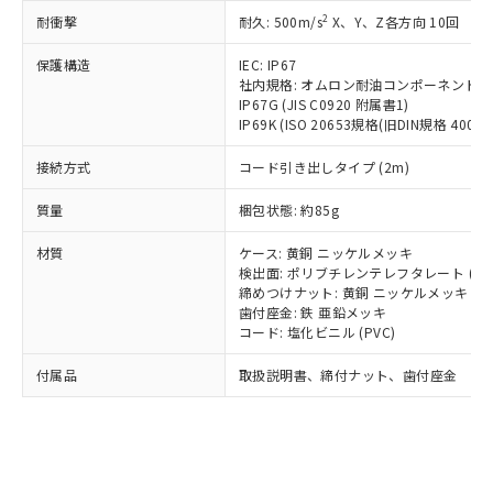
記載している更新日時点での社内デー
*EU RoHS指令（10物質）：
または国外への提供する場合は、日本
2
耐衝撃
記
タに基づき作成されるものであり、閲
説明
耐久: 500m/s
X、Y、Z各方向 10回
鉛(Pb) 1000ppm以下、 水銀(Hg) 1000ppm以下、 カド
*中国RoHS10物質の基準値 (GB/T26572)：
国政府の輸出許可(または役務取引許
号
覧された時点での実際の在庫および標
ミウム(Cd) 100ppm以下、
Pb(鉛) :1000ppm、 Hg(水銀) : 1000ppm、 Cd(カドミウ
可)を取得するなどの必要な手続きを
六価クロム(Cr(Ⅵ)) 1000ppm以下、ポリ臭化ビフェニル
保護構造
IEC: IP67
ム) : 100ppm、
準価格とは異なる場合があることをご
類(PBB) 1000ppm以下、ポリ臭化ジフェニルエーテル類
Cr(Ⅵ)(六価クロム) : 1000ppm、 PBBs(ポリ臭化ビフェ
とります。
社内規格: オムロン耐油コンポーネント評
了承ください。
(PBDE) 1000ppm以下、フタル酸ビス(2-エチルヘキシ
○
一定数以上の在庫あり
ニル類) : 1000ppm、 PBDEs(ポリ臭化ジフェニルエーテ
IP67G (JIS C0920 附属書1)
当社は規制貨物を破棄する場合は、完
ル) (DEHP)(別名：DOP) 1000ppm以下、フタル酸ブチ
正式な納期状況および標準価格はお客
ル類) : 1000ppm、
IP69K (ISO 20653規格(旧DIN規格 40050 
ルベンジル（BBP） 1000ppm以下、フタル酸ジブチル
全に破砕するなど、違法に輸出されな
DBP(フタル酸ジブチル) : 1000ppm、 DIBP(フタル酸ジ
様のお取引先、またはお客様担当のオ
（DBP） 1000ppm以下、フタル酸ジイソブチル
イソブチル) : 1000ppm、 BBP(フタル酸ブチルベンジ
△
一定数には満たないが在庫あり
いよう必要な手段を講じます。
ムロン制御機器販売店・当社販売員に
(DIBP) 1000ppm以下
ル) : 1000ppm、
接続方式
コード引き出しタイプ (2m)
当社は貴社製品を、核兵器、ミサイ
但し、RoHS指令で産業用監視および制御機器に対する
DEHP(フタル酸ビス(2-エチルヘキシル)) : 1000ppm
ご相談ください。
適用除外項目は除く。
ル、化学兵器、生物兵器またはその他
－
在庫なし(最新の在庫状況につ
オムロン制御機器販売店や当社販売拠
質量
梱包状態: 約85g
フタル酸エステル類の４物質については閾値を超える意
武器並びにこれらの製造装置等に一切
いては、お客様のお取引先、ま
図的な使用がないことを確認しています。
点は「
販売ネットワーク
」をご確認
※2 環境保護使用期限
使用いたしません。
たはお客様担当のオムロン制御
材質
ください。
ケース: 黄銅 ニッケルメッキ
当社は、貴社製品を第三者に販売する
機器販売店・当社販売員にご確
検出面: ポリブチレンテレフタレート (PB
在庫状況および標準価格結果を当社の
※2 対応予定月
「ｅ」：有害物質（10物質）のすべてが基
場合は、上記1、2および3の内容を当
締めつけナット: 黄銅 ニッケルメッキ
認ください)
事前の承諾なく第三者に漏洩または開
準値以下であることを示します。
歯付座金: 鉄 亜鉛メッキ
該第三者に通知します。また当社は、
示しないようお願いします。
コード: 塩化ビニル (PVC)
部品在庫の切り替え状況などにより、予定
「10」：通常の使用状況下において有害物
販売先および販売に係わる関係者が違
マイパーツ機能（部品リスト作成サー
空
受注生産機種、また在庫状況の
月が前後することがあります。
質が外部に漏えいし、環境に深刻な影響を
法に輸出するおそれがある場合は、取
ビス）をご利用いただくには、I-Web
白
情報を公開していない機種
付属品
取扱説明書、締付ナット、歯付座金
及ぼさない年数を意味します。
り引きをいたしません。
メンバーズにご登録されている必要が
「－」：未確認です。当社販売部門へお問
あります。
い合わせください。
お客様が当ウェブサイト上で当社にご
※3 非含有証明書ダウンロード
登録された部品リストについて、当社
および当社の共同利用者が、当社の製