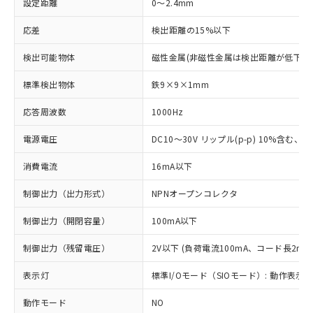
設定距離
0～2.4mm
応差
検出距離の15%以下
検出可能物体
磁性金属(非磁性金属は検出距離が低下し
標準検出物体
鉄9×9×1mm
応答周波数
1000Hz
電源電圧
DC10～30V リップル(p-p) 10%含む、Cla
消費電流
16mA以下
制御出力（出力形式）
NPNオープンコレクタ
制御出力（開閉容量）
100mA以下
制御出力（残留電圧）
2V以下 (負荷電流100mA、コード長2m時
表示灯
標準I/Oモード（SIOモード）: 動作表示灯
動作モード
NO