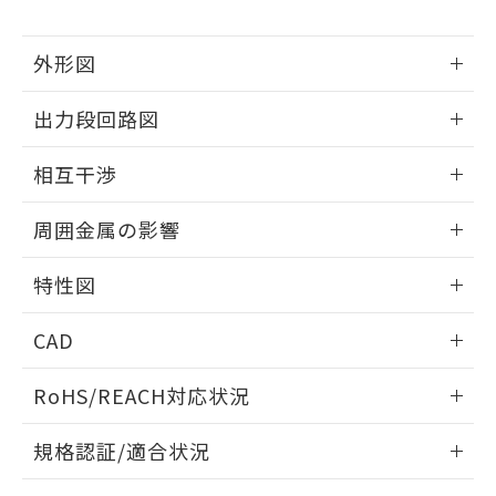
下記の非含有証明書をダウンロードするこ
品・サービスに関するお客様との取
とができます。
合意する
キャンセル
引・商談に必要な範囲で利用すること
外形図
をご了承ください。
EU RoHS指令（10物質）の非含有証明書
※当社の共同利用者とは、
"個人情報
51物質の非含有証明書（当社基準）
情報更新：2025/09/04
の共同利用に関して"
の「1.共同利
出力段回路図
※本証明書は発行日時点で非含有を証明す
用者の範囲」に記載されている法人を
るもので、過去に遡って非含有を証明する
外形図
指します。
情報更新：2025/09/04
ものではありません。
相互干渉
また、RoHS指令のフタル酸エステル類４
出力段回路図
情報更新：2025/09/04
物質の対応では、対応完了までの期間は出
周囲金属の影響
荷製品に未対応品が混在することから備考
欄に対応日を記載しておりました。
相互干渉
情報更新：2025/09/04
特性図
既に当社にて対応品への在庫切替を完了
していることから、特段のことがない限
周囲金属の影響
情報更新：2025/09/04
り、2022年1月12日より割愛しておりま
CAD
す。
検出物体の大きさと材質による影響
ログイン/会員登録いただくと、CADデータをダウンロー
RoHS/REACH対応状況
ドすることができます。
情報更新：2026/7/29
A: 25mm以上、B: 20mm以上
規格認証/適合状況
ログイン/会員登録
EU RoHS
注意事項・凡例