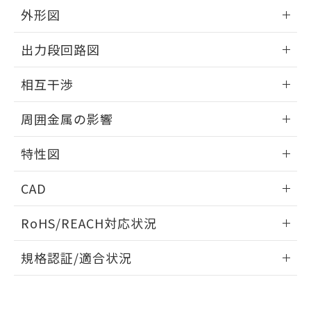
とができます。
合意する
キャンセル
引・商談に必要な範囲で利用すること
外形図
をご了承ください。
EU RoHS指令（10物質）の非含有証明書
情報更新：2025/09/04
※当社の共同利用者とは、
"個人情報
出力段回路図
51物質の非含有証明書（当社基準）
の共同利用に関して"
の「1.共同利
※本証明書は発行日時点で非含有を証明す
用者の範囲」に記載されている法人を
外形図
情報更新：2025/09/04
るもので、過去に遡って非含有を証明する
相互干渉
指します。
ものではありません。
出力段回路図
また、RoHS指令のフタル酸エステル類４
情報更新：2025/09/04
周囲金属の影響
物質の対応では、対応完了までの期間は出
荷製品に未対応品が混在することから備考
相互干渉
情報更新：2025/09/04
特性図
欄に対応日を記載しておりました。
既に当社にて対応品への在庫切替を完了
周囲金属の影響
情報更新：2025/09/04
していることから、特段のことがない限
CAD
り、2022年1月12日より割愛しておりま
検出物体の大きさと材質による影響
す。
ログイン/会員登録いただくと、CADデータをダウンロー
RoHS/REACH対応状況
ドすることができます。
情報更新：2026/7/29
A: 25mm以上、B: 20mm以上
規格認証/適合状況
ログイン/会員登録
EU RoHS
注意事項・凡例
UL認証
CSA認証
CEマーキング
L: 0mm以上、φd: 20mm以上、D: 0mm以上、m: 9mm以
上、n: 18mm以上