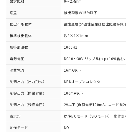
設定距離
0～2.4mm
応差
検出距離の15%以下
検出可能物体
磁性金属(非磁性金属は検出距離が低下し
標準検出物体
鉄9×9×1mm
応答周波数
1000Hz
電源電圧
DC10～30V リップル(p-p) 10%含む、Cla
消費電流
16mA以下
制御出力（出力形式）
NPNオープンコレクタ
制御出力（開閉容量）
100mA以下
制御出力（残留電圧）
2V以下 (負荷電流100mA、コード長2m時
表示灯
標準I/Oモード（SIOモード）: 動作表示灯
動作モード
NO