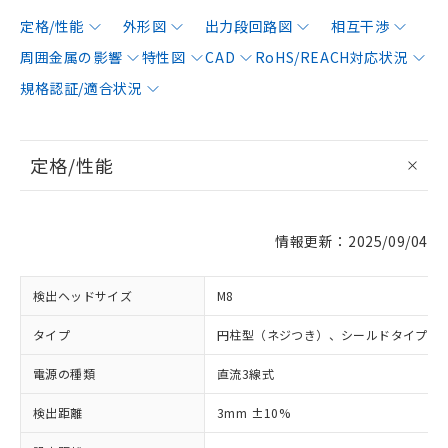
定格/性能
外形図
出力段回路図
相互干渉
周囲金属の影響
特性図
CAD
RoHS/REACH対応状況
規格認証/適合状況
定格/性能
情報更新：2025/09/04
検出ヘッドサイズ
M8
タイプ
円柱型（ネジつき）、シールドタイプ
電源の種類
直流3線式
検出距離
3mm ±10%