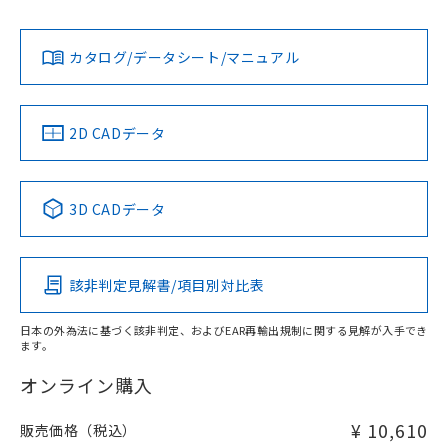
Yes
Yes
Yes
金属埋め込み
対応状況
対応予定月
※1
※2
ダウンロードデータをご利用いただく前に、以下を必ずお読
タイムチャート
みください。
カタログ/データシート/マニュアル
対応済み
ソフトウェアの使用条件
LR型式承認
DNV型式承認
BV型式承認
KR型式承
（イギリス
（ノルウェー
（フランス
（韓国
船舶規格）
船舶規格）
船舶規格）
船舶規格
中国 RoHS
注意事項・凡例
2D CADデータ
No
No
No
No
l: 2mm以上、φd: 20mm以上、D: 2mm以上、m: 9mm以
上、n: 18mm以上
中国 RoHS表
※1 ※2
検出領域
3D CADデータ
この製品の規格認証/適合状況ページへ
Pb
Hg
Cd
Cr(VI)
その他の認証はこちらのページからご検索ください
該非判定見解書/項目別対比表
X
O
O
O
日本の外為法に基づく該非判定、およびEAR再輸出規制に関する見解が入手でき
ます。
"対応済み"や非含有の記載がされた商品であっても、流通
在庫等で未対応品が混在する可能性があります。
オンライン購入
非含有品が必要な際は、弊社営業部門もしくは販売店へお
問い合わせください。
¥ 10,610
販売価格（税込）