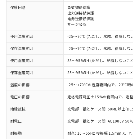
※1 対応状況
保護回路
負荷短絡保護
出力逆接続保護
電源逆接続保護
対応済み：EU RoHS指令（10物質）の
サージ吸収
非含有に対応した製品が提供可能な商品で
す。
使用温度範囲
-25～70℃ (ただし、氷結、結露しないこ
対応予定：EU RoHS指令（10物質）の非含
ご利用条件
有に対応した製品に切り替える予定のある
保存温度範囲
-25～70℃ (ただし、氷結、結露しないこ
商品です。
対応予定なし：EU RoHS指令（10物質）の
使用湿度範囲
35～95%RH (ただし、結露しないこと)
以下の条件をお読みいただき、同意のうえ
非含有に非対応の商品で、対応品を出す予
ご利用ください。
定はありません。
保存湿度範囲
35～95%RH (ただし、結露しないこと)
調査・確認中：EU RoHS指令（10物質）の
本サービスは、当社制御機器事業取扱
※1 中国RoHS○×表
非含有の対応状況を調査中または確認中の
温度の影響
-25～+70℃の温度範囲内で、23℃時の
商品の当社在庫状況および標準価格
商品です。
(税抜)を提供させていただくもので
「○」：最大均質材料含有率が中国RoHSの
電圧の影響
定格電源電圧±15%の範囲内で、定格電
非該当品：ライセンス料など無形物で、有
す。
基準値以下であることを示します。
害物質有無と関係のない商品です。
当社制御機器事業取扱商品の中には、
絶縁抵抗
充電部一括とケース間: 50MΩ以上(DC50
「×」：最大均質材料含有率が中国RoHSの
仕入先様の事情により、非含有部品として
本サービスの対象外となる商品もある
基準値を超えていることを示します。
いたものが、含有品と判明した場合などや
当社は、これら貴社製品のうち、外国
ことをご了承ください。
耐電圧
充電部一括とケース間: AC1000V 50/60Hz
「－」：未確認です。当社販売部門へお問
むを得ず変更することがあります。
為替および外国貿易法に定める商品
在庫状況および標準価格照会結果は、
い合わせください。
（以下｢規制貨物等」という）を輸出
耐振動
記載している更新日時点での社内デー
耐久: 10～55Hz 複振幅 1.5mm X、Y、Z
*EU RoHS指令（10物質）：
または国外への提供する場合は、日本