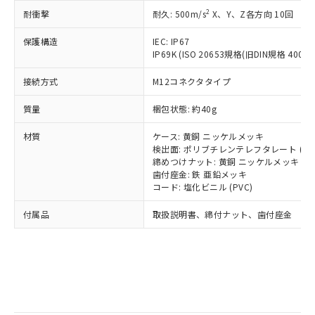
記
タに基づき作成されるものであり、閲
説明
鉛(Pb) 1000ppm以下、 水銀(Hg) 1000ppm以下、 カド
*中国RoHS10物質の基準値 (GB/T26572)：
国政府の輸出許可(または役務取引許
2
耐衝撃
耐久: 500m/s
X、Y、Z各方向 10回
号
覧された時点での実際の在庫および標
ミウム(Cd) 100ppm以下、
Pb(鉛) :1000ppm、 Hg(水銀) : 1000ppm、 Cd(カドミウ
可)を取得するなどの必要な手続きを
六価クロム(Cr(Ⅵ)) 1000ppm以下、ポリ臭化ビフェニル
ム) : 100ppm、
準価格とは異なる場合があることをご
類(PBB) 1000ppm以下、ポリ臭化ジフェニルエーテル類
Cr(Ⅵ)(六価クロム) : 1000ppm、 PBBs(ポリ臭化ビフェ
保護構造
とります。
IEC: IP67
了承ください。
(PBDE) 1000ppm以下、フタル酸ビス(2-エチルヘキシ
○
一定数以上の在庫あり
ニル類) : 1000ppm、 PBDEs(ポリ臭化ジフェニルエーテ
IP69K (ISO 20653規格(旧DIN規格 40050 
当社は規制貨物を破棄する場合は、完
ル) (DEHP)(別名：DOP) 1000ppm以下、フタル酸ブチ
正式な納期状況および標準価格はお客
ル類) : 1000ppm、
ルベンジル（BBP） 1000ppm以下、フタル酸ジブチル
全に破砕するなど、違法に輸出されな
DBP(フタル酸ジブチル) : 1000ppm、 DIBP(フタル酸ジ
様のお取引先、またはお客様担当のオ
（DBP） 1000ppm以下、フタル酸ジイソブチル
接続方式
M12コネクタタイプ
イソブチル) : 1000ppm、 BBP(フタル酸ブチルベンジ
△
一定数には満たないが在庫あり
いよう必要な手段を講じます。
ムロン制御機器販売店・当社販売員に
(DIBP) 1000ppm以下
ル) : 1000ppm、
当社は貴社製品を、核兵器、ミサイ
但し、RoHS指令で産業用監視および制御機器に対する
DEHP(フタル酸ビス(2-エチルヘキシル)) : 1000ppm
ご相談ください。
質量
梱包状態: 約40g
適用除外項目は除く。
ル、化学兵器、生物兵器またはその他
－
在庫なし(最新の在庫状況につ
オムロン制御機器販売店や当社販売拠
フタル酸エステル類の４物質については閾値を超える意
武器並びにこれらの製造装置等に一切
いては、お客様のお取引先、ま
図的な使用がないことを確認しています。
点は「
販売ネットワーク
」をご確認
材質
ケース: 黄銅 ニッケルメッキ
※2 環境保護使用期限
使用いたしません。
たはお客様担当のオムロン制御
ください。
検出面: ポリブチレンテレフタレート (PB
当社は、貴社製品を第三者に販売する
機器販売店・当社販売員にご確
締めつけナット: 黄銅 ニッケルメッキ
在庫状況および標準価格結果を当社の
※2 対応予定月
「ｅ」：有害物質（10物質）のすべてが基
場合は、上記1、2および3の内容を当
歯付座金: 鉄 亜鉛メッキ
認ください)
事前の承諾なく第三者に漏洩または開
準値以下であることを示します。
コード: 塩化ビニル (PVC)
該第三者に通知します。また当社は、
示しないようお願いします。
部品在庫の切り替え状況などにより、予定
「10」：通常の使用状況下において有害物
販売先および販売に係わる関係者が違
マイパーツ機能（部品リスト作成サー
空
受注生産機種、また在庫状況の
付属品
取扱説明書、締付ナット、歯付座金
月が前後することがあります。
質が外部に漏えいし、環境に深刻な影響を
法に輸出するおそれがある場合は、取
ビス）をご利用いただくには、I-Web
白
情報を公開していない機種
及ぼさない年数を意味します。
り引きをいたしません。
メンバーズにご登録されている必要が
「－」：未確認です。当社販売部門へお問
あります。
い合わせください。
お客様が当ウェブサイト上で当社にご
※3 非含有証明書ダウンロード
登録された部品リストについて、当社
および当社の共同利用者が、当社の製
下記の非含有証明書をダウンロードするこ
品・サービスに関するお客様との取