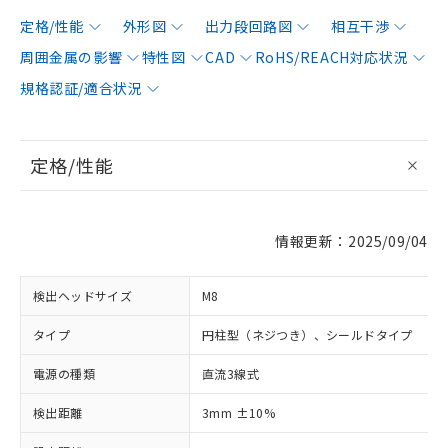
定格/性能
外形図
出力段回路図
相互干渉
周囲金属の影響
特性図
CAD
RoHS/REACH対応状況
規格認証/適合状況
定格/性能
情報更新：2025/09/04
検出ヘッドサイズ
M8
タイプ
円柱型（ネジつき）、シールドタイプ
電源の種類
直流3線式
検出距離
3mm ±10%