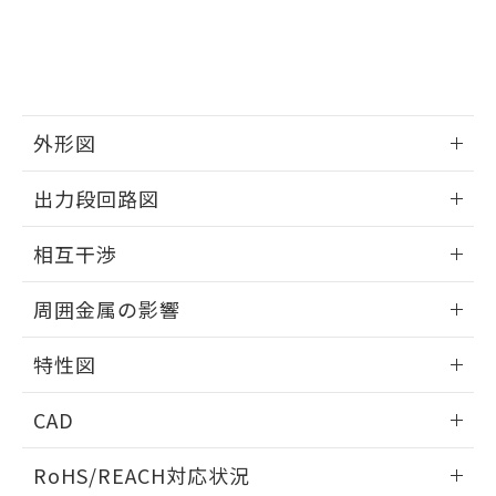
※3 非含有証明書ダウンロード
登録された部品リストについて、当社
および当社の共同利用者が、当社の製
下記の非含有証明書をダウンロードするこ
品・サービスに関するお客様との取
とができます。
合意する
キャンセル
引・商談に必要な範囲で利用すること
をご了承ください。
EU RoHS指令（10物質）の非含有証明書
※当社の共同利用者とは、
"個人情報
外形図
51物質の非含有証明書（当社基準）
の共同利用に関して"
の「1.共同利
※本証明書は発行日時点で非含有を証明す
用者の範囲」に記載されている法人を
情報更新：2025/09/04
るもので、過去に遡って非含有を証明する
出力段回路図
指します。
ものではありません。
外形図
また、RoHS指令のフタル酸エステル類４
情報更新：2025/09/04
相互干渉
物質の対応では、対応完了までの期間は出
荷製品に未対応品が混在することから備考
出力段回路図
情報更新：2025/09/04
欄に対応日を記載しておりました。
周囲金属の影響
既に当社にて対応品への在庫切替を完了
相互干渉
していることから、特段のことがない限
情報更新：2025/09/04
特性図
り、2022年1月12日より割愛しておりま
す。
周囲金属の影響
情報更新：2025/09/04
CAD
検出物体の大きさと材質による影響
ログイン/会員登録いただくと、CADデータをダウンロー
RoHS/REACH対応状況
ドすることができます。