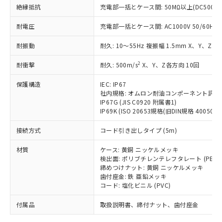
「－」：未確認です。当社販売部門へお問
むを得ず変更することがあります。
為替および外国貿易法に定める商品
絶縁抵抗
在庫状況および標準価格照会結果は、
充電部一括とケース間: 50MΩ以上(DC500V
い合わせください。
（以下｢規制貨物等」という）を輸出
記載している更新日時点での社内デー
*EU RoHS指令（10物質）：
または国外への提供する場合は、日本
耐電圧
充電部一括とケース間: AC1000V 50/60Hz 1
記
タに基づき作成されるものであり、閲
説明
鉛(Pb) 1000ppm以下、 水銀(Hg) 1000ppm以下、 カド
*中国RoHS10物質の基準値 (GB/T26572)：
国政府の輸出許可(または役務取引許
号
覧された時点での実際の在庫および標
ミウム(Cd) 100ppm以下、
Pb(鉛) :1000ppm、 Hg(水銀) : 1000ppm、 Cd(カドミウ
耐振動
可)を取得するなどの必要な手続きを
耐久: 10～55Hz 複振幅 1.5mm X、Y、Z各
六価クロム(Cr(Ⅵ)) 1000ppm以下、ポリ臭化ビフェニル
ム) : 100ppm、
準価格とは異なる場合があることをご
類(PBB) 1000ppm以下、ポリ臭化ジフェニルエーテル類
Cr(Ⅵ)(六価クロム) : 1000ppm、 PBBs(ポリ臭化ビフェ
とります。
了承ください。
(PBDE) 1000ppm以下、フタル酸ビス(2-エチルヘキシ
○
一定数以上の在庫あり
ニル類) : 1000ppm、 PBDEs(ポリ臭化ジフェニルエーテ
2
耐衝撃
耐久: 500m/s
X、Y、Z各方向 10回
当社は規制貨物を破棄する場合は、完
ル) (DEHP)(別名：DOP) 1000ppm以下、フタル酸ブチ
正式な納期状況および標準価格はお客
ル類) : 1000ppm、
ルベンジル（BBP） 1000ppm以下、フタル酸ジブチル
全に破砕するなど、違法に輸出されな
DBP(フタル酸ジブチル) : 1000ppm、 DIBP(フタル酸ジ
様のお取引先、またはお客様担当のオ
（DBP） 1000ppm以下、フタル酸ジイソブチル
保護構造
IEC: IP67
イソブチル) : 1000ppm、 BBP(フタル酸ブチルベンジ
△
一定数には満たないが在庫あり
いよう必要な手段を講じます。
ムロン制御機器販売店・当社販売員に
(DIBP) 1000ppm以下
ル) : 1000ppm、
社内規格: オムロン耐油コンポーネント評価
当社は貴社製品を、核兵器、ミサイ
但し、RoHS指令で産業用監視および制御機器に対する
DEHP(フタル酸ビス(2-エチルヘキシル)) : 1000ppm
ご相談ください。
IP67G (JIS C0920 附属書1)
適用除外項目は除く。
ル、化学兵器、生物兵器またはその他
－
在庫なし(最新の在庫状況につ
オムロン制御機器販売店や当社販売拠
IP69K (ISO 20653規格(旧DIN規格 40050 PA
フタル酸エステル類の４物質については閾値を超える意
武器並びにこれらの製造装置等に一切
いては、お客様のお取引先、ま
図的な使用がないことを確認しています。
点は「
販売ネットワーク
」をご確認
※2 環境保護使用期限
使用いたしません。
接続方式
たはお客様担当のオムロン制御
コード引き出しタイプ (5m)
ください。
当社は、貴社製品を第三者に販売する
機器販売店・当社販売員にご確
在庫状況および標準価格結果を当社の
※2 対応予定月
「ｅ」：有害物質（10物質）のすべてが基
材質
場合は、上記1、2および3の内容を当
ケース: 黄銅 ニッケルメッキ
認ください)
事前の承諾なく第三者に漏洩または開
準値以下であることを示します。
検出面: ポリブチレンテレフタレート (PBT)
該第三者に通知します。また当社は、
示しないようお願いします。
締めつけナット: 黄銅 ニッケルメッキ
部品在庫の切り替え状況などにより、予定
「10」：通常の使用状況下において有害物
販売先および販売に係わる関係者が違
マイパーツ機能（部品リスト作成サー
空
受注生産機種、また在庫状況の
歯付座金: 鉄 亜鉛メッキ
月が前後することがあります。
質が外部に漏えいし、環境に深刻な影響を
法に輸出するおそれがある場合は、取
ビス）をご利用いただくには、I-Web
白
情報を公開していない機種
コード: 塩化ビニル (PVC)
及ぼさない年数を意味します。
り引きをいたしません。
メンバーズにご登録されている必要が
「－」：未確認です。当社販売部門へお問
付属品
あります。
取扱説明書、締付ナット、歯付座金
い合わせください。
お客様が当ウェブサイト上で当社にご