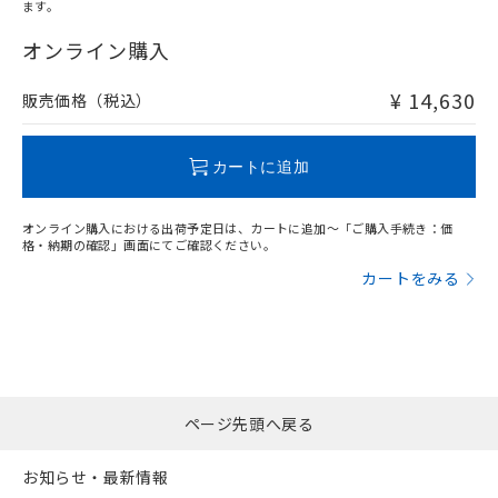
ます。
"対応済み"や非含有の記載がされた商品であっても、流通
在庫等で未対応品が混在する可能性があります。
オンライン購入
非含有品が必要な際は、弊社営業部門もしくは販売店へお
問い合わせください。
¥ 14,630
販売価格（税込）
この製品のRoHS/REACH対応状況ページへ
カートに追加
オンライン購入における出荷予定日は、カートに追加～「ご購入手続き：価
格・納期の確認」画面にてご確認ください。
カートをみる
ページ先頭へ戻る
お知らせ・最新情報