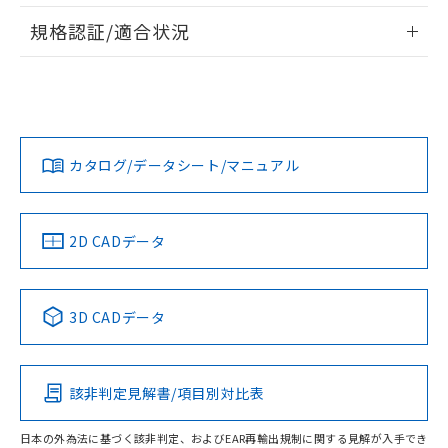
情報更新：2026/7/29
A: 25mm以上、B: 20mm以上
規格認証/適合状況
ログイン/会員登録
EU RoHS
注意事項・凡例
UL認証
CSA認証
CEマーキング
L: 0mm以上、φd: 20mm以上、D: 0mm以上、m: 9mm以
上、n: 18mm以上
Yes
Yes
Yes
金属埋め込み
対応状況
対応予定月
※1
※2
ダウンロードデータをご利用いただく前に、以下を必ずお読
みください。
カタログ/データシート/マニュアル
対応済み
ソフトウェアの使用条件
LR型式承認
DNV型式承認
BV型式承認
KR型式承
タイムチャート
（イギリス
（ノルウェー
（フランス
（韓国
船舶規格）
船舶規格）
船舶規格）
船舶規格
中国 RoHS
注意事項・凡例
2D CADデータ
No
No
No
No
l: 2mm以上、φd: 20mm以上、D: 2mm以上、m: 9mm以
上、n: 18mm以上
中国 RoHS表
※1 ※2
検出領域
3D CADデータ
この製品の規格認証/適合状況ページへ
Pb
Hg
Cd
Cr(VI)
その他の認証はこちらのページからご検索ください
該非判定見解書/項目別対比表
X
O
O
O
日本の外為法に基づく該非判定、およびEAR再輸出規制に関する見解が入手でき