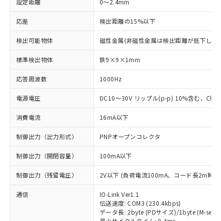
設定距離
0～2.4mm
応差
検出距離の15%以下
検出可能物体
磁性金属(非磁性金属は検出距離が低下します
標準検出物体
鉄9×9×1mm
応答周波数
1000Hz
電源電圧
DC10～30V リップル(p-p) 10%含む、Class
消費電流
16mA以下
制御出力（出力形式）
PNPオープンコレクタ
制御出力（開閉容量）
100mA以下
制御出力（残留電圧）
2V以下 (負荷電流100mA、コード長2m時)
通信
IO-Link Ver1.1
伝送速度: COM3 (230.4kbps)
データ長: 2byte (PDサイズ)/1byte (M-seque
最小サイクルタイム: 0.4ms