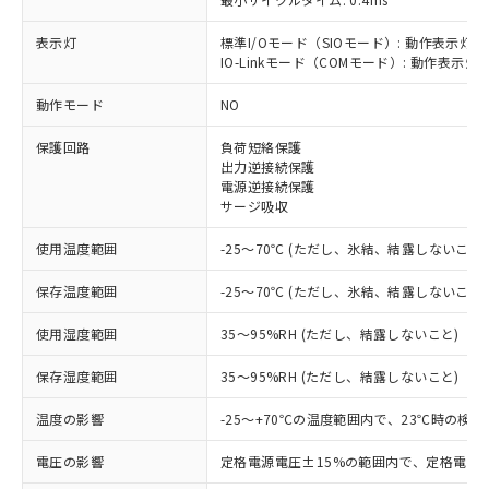
表示灯
標準I/Oモード（SIOモード）: 動作表示灯(
IO-Linkモード（COMモード）: 動作表示灯(
※1 対応状況
動作モード
NO
対応済み：EU RoHS指令（10物質）の
保護回路
負荷短絡保護
非含有に対応した製品が提供可能な商品で
出力逆接続保護
す。
電源逆接続保護
対応予定：EU RoHS指令（10物質）の非含
サージ吸収
ご利用条件
有に対応した製品に切り替える予定のある
商品です。
使用温度範囲
-25～70℃ (ただし、氷結、結露しないこと)
対応予定なし：EU RoHS指令（10物質）の
以下の条件をお読みいただき、同意のうえ
非含有に非対応の商品で、対応品を出す予
保存温度範囲
-25～70℃ (ただし、氷結、結露しないこと)
ご利用ください。
定はありません。
調査・確認中：EU RoHS指令（10物質）の
使用湿度範囲
35～95%RH (ただし、結露しないこと)
本サービスは、当社制御機器事業取扱
※1 中国RoHS○×表
非含有の対応状況を調査中または確認中の
商品の当社在庫状況および標準価格
保存湿度範囲
35～95%RH (ただし、結露しないこと)
商品です。
(税抜)を提供させていただくもので
「○」：最大均質材料含有率が中国RoHSの
非該当品：ライセンス料など無形物で、有
す。
温度の影響
-25～+70℃の温度範囲内で、23℃時の検
基準値以下であることを示します。
害物質有無と関係のない商品です。
当社制御機器事業取扱商品の中には、
「×」：最大均質材料含有率が中国RoHSの
仕入先様の事情により、非含有部品として
本サービスの対象外となる商品もある
電圧の影響
定格電源電圧±15%の範囲内で、定格電源
基準値を超えていることを示します。
いたものが、含有品と判明した場合などや
当社は、これら貴社製品のうち、外国
ことをご了承ください。