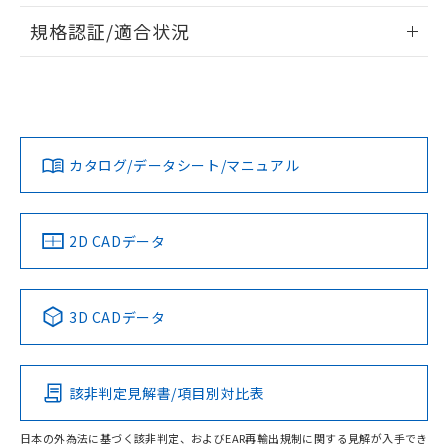
情報更新：2026/7/29
A: 25mm以上、B: 20mm以上
規格認証/適合状況
ログイン/会員登録
EU RoHS
注意事項・凡例
UL認証
CSA認証
CEマーキング
L: 0mm以上、φd: 20mm以上、D: 0mm以上、m: 9mm以
上、n: 18mm以上
Yes
Yes
Yes
金属埋め込み
対応状況
対応予定月
※1
※2
ダウンロードデータをご利用いただく前に、以下を必ずお読
みください。
カタログ/データシート/マニュアル
対応済み
ソフトウェアの使用条件
LR型式承認
DNV型式承認
BV型式承認
KR型式承
タイムチャート
（イギリス
（ノルウェー
（フランス
（韓国
船舶規格）
船舶規格）
船舶規格）
船舶規格
中国 RoHS
注意事項・凡例
2D CADデータ
No
No
No
No
l: 2mm以上、φd: 20mm以上、D: 2mm以上、m: 9mm以
上、n: 18mm以上
中国 RoHS表
※1 ※2
検出領域
3D CADデータ
この製品の規格認証/適合状況ページへ
Pb
Hg
Cd
Cr(VI)
その他の認証はこちらのページからご検索ください
該非判定見解書/項目別対比表
X
O
O
O
日本の外為法に基づく該非判定、およびEAR再輸出規制に関する見解が入手でき