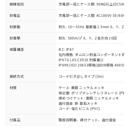
「－」：未確認です。当社販売部門へお問
むを得ず変更することがあります。
為替および外国貿易法に定める商品
絶縁抵抗
在庫状況および標準価格照会結果は、
充電部一括とケース間: 50MΩ以上(DC500V
い合わせください。
（以下｢規制貨物等」という）を輸出
記載している更新日時点での社内デー
*EU RoHS指令（10物質）：
または国外への提供する場合は、日本
耐電圧
充電部一括とケース間: AC1000V 50/60Hz 1
記
タに基づき作成されるものであり、閲
説明
鉛(Pb) 1000ppm以下、 水銀(Hg) 1000ppm以下、 カド
*中国RoHS10物質の基準値 (GB/T26572)：
国政府の輸出許可(または役務取引許
号
覧された時点での実際の在庫および標
ミウム(Cd) 100ppm以下、
Pb(鉛) :1000ppm、 Hg(水銀) : 1000ppm、 Cd(カドミウ
耐振動
可)を取得するなどの必要な手続きを
耐久: 10～55Hz 複振幅 1.5mm X、Y、Z各
六価クロム(Cr(Ⅵ)) 1000ppm以下、ポリ臭化ビフェニル
ム) : 100ppm、
準価格とは異なる場合があることをご
類(PBB) 1000ppm以下、ポリ臭化ジフェニルエーテル類
Cr(Ⅵ)(六価クロム) : 1000ppm、 PBBs(ポリ臭化ビフェ
とります。
了承ください。
(PBDE) 1000ppm以下、フタル酸ビス(2-エチルヘキシ
○
一定数以上の在庫あり
ニル類) : 1000ppm、 PBDEs(ポリ臭化ジフェニルエーテ
2
耐衝撃
耐久: 500m/s
X、Y、Z各方向 10回
当社は規制貨物を破棄する場合は、完
ル) (DEHP)(別名：DOP) 1000ppm以下、フタル酸ブチ
正式な納期状況および標準価格はお客
ル類) : 1000ppm、
ルベンジル（BBP） 1000ppm以下、フタル酸ジブチル
全に破砕するなど、違法に輸出されな
DBP(フタル酸ジブチル) : 1000ppm、 DIBP(フタル酸ジ
様のお取引先、またはお客様担当のオ
（DBP） 1000ppm以下、フタル酸ジイソブチル
保護構造
IEC: IP67
イソブチル) : 1000ppm、 BBP(フタル酸ブチルベンジ
△
一定数には満たないが在庫あり
いよう必要な手段を講じます。
ムロン制御機器販売店・当社販売員に
(DIBP) 1000ppm以下
ル) : 1000ppm、
社内規格: オムロン耐油コンポーネント評価
当社は貴社製品を、核兵器、ミサイ
但し、RoHS指令で産業用監視および制御機器に対する
DEHP(フタル酸ビス(2-エチルヘキシル)) : 1000ppm
ご相談ください。
IP67G (JIS C0920 附属書1)
適用除外項目は除く。
ル、化学兵器、生物兵器またはその他
－
在庫なし(最新の在庫状況につ
オムロン制御機器販売店や当社販売拠
IP69K (ISO 20653規格(旧DIN規格 40050 PA
フタル酸エステル類の４物質については閾値を超える意
武器並びにこれらの製造装置等に一切
いては、お客様のお取引先、ま
図的な使用がないことを確認しています。
点は「
販売ネットワーク
」をご確認
※2 環境保護使用期限
使用いたしません。
接続方式
たはお客様担当のオムロン制御
コード引き出しタイプ (5m)
ください。
当社は、貴社製品を第三者に販売する
機器販売店・当社販売員にご確
在庫状況および標準価格結果を当社の
※2 対応予定月
「ｅ」：有害物質（10物質）のすべてが基
材質
場合は、上記1、2および3の内容を当
ケース: 黄銅 ニッケルメッキ
認ください)
事前の承諾なく第三者に漏洩または開
準値以下であることを示します。
検出面: ポリブチレンテレフタレート (PBT)
該第三者に通知します。また当社は、
示しないようお願いします。
締めつけナット: 黄銅 ニッケルメッキ
部品在庫の切り替え状況などにより、予定
「10」：通常の使用状況下において有害物
販売先および販売に係わる関係者が違
マイパーツ機能（部品リスト作成サー
空
受注生産機種、また在庫状況の
歯付座金: 鉄 亜鉛メッキ
月が前後することがあります。
質が外部に漏えいし、環境に深刻な影響を
法に輸出するおそれがある場合は、取
ビス）をご利用いただくには、I-Web
白
情報を公開していない機種
コード: 塩化ビニル (PVC)
及ぼさない年数を意味します。
り引きをいたしません。
メンバーズにご登録されている必要が
「－」：未確認です。当社販売部門へお問
付属品
あります。
取扱説明書、締付ナット、歯付座金
い合わせください。
お客様が当ウェブサイト上で当社にご