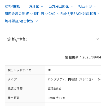
定格/性能
外形図
出力段回路図
相互干渉
周囲金属の影響
特性図
CAD
RoHS/REACH対応状況
規格認証/適合状況
定格/性能
情報更新：2025/09/04
検出ヘッドサイズ
M8
タイプ
ロングボディ、円柱型（ネジつき）、シー
電源の種類
直流3線式
検出距離
3mm ±10%