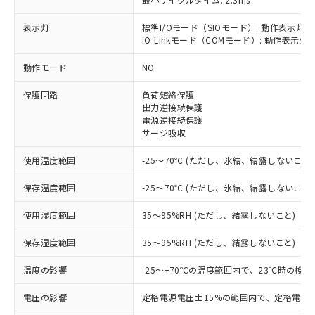
表示灯
標準I/Oモード（SIOモード）: 動作表示灯(
IO-Linkモード（COMモード）: 動作表示灯(
※1 対応状況
動作モード
NO
対応済み：EU RoHS指令（10物質）の
保護回路
負荷短絡保護
非含有に対応した製品が提供可能な商品で
出力逆接続保護
す。
電源逆接続保護
対応予定：EU RoHS指令（10物質）の非含
サージ吸収
ご利用条件
有に対応した製品に切り替える予定のある
商品です。
使用温度範囲
-25～70℃ (ただし、氷結、結露しないこと)
対応予定なし：EU RoHS指令（10物質）の
以下の条件をお読みいただき、同意のうえ
非含有に非対応の商品で、対応品を出す予
保存温度範囲
-25～70℃ (ただし、氷結、結露しないこと)
ご利用ください。
定はありません。
調査・確認中：EU RoHS指令（10物質）の
使用湿度範囲
35～95%RH (ただし、結露しないこと)
本サービスは、当社制御機器事業取扱
※1 中国RoHS○×表
非含有の対応状況を調査中または確認中の
商品の当社在庫状況および標準価格
保存湿度範囲
35～95%RH (ただし、結露しないこと)
商品です。
(税抜)を提供させていただくもので
「○」：最大均質材料含有率が中国RoHSの
非該当品：ライセンス料など無形物で、有
す。
温度の影響
-25～+70℃の温度範囲内で、23℃時の検
基準値以下であることを示します。
害物質有無と関係のない商品です。
当社制御機器事業取扱商品の中には、
「×」：最大均質材料含有率が中国RoHSの
仕入先様の事情により、非含有部品として
本サービスの対象外となる商品もある
電圧の影響
定格電源電圧±15%の範囲内で、定格電源
基準値を超えていることを示します。
いたものが、含有品と判明した場合などや
当社は、これら貴社製品のうち、外国
ことをご了承ください。