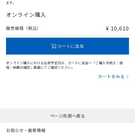
ます。
"対応済み"や非含有の記載がされた商品であっても、流通
在庫等で未対応品が混在する可能性があります。
オンライン購入
非含有品が必要な際は、弊社営業部門もしくは販売店へお
問い合わせください。
¥ 10,610
販売価格（税込）
この製品のRoHS/REACH対応状況ページへ
カートに追加
オンライン購入における出荷予定日は、カートに追加～「ご購入手続き：価
格・納期の確認」画面にてご確認ください。
カートをみる
ページ先頭へ戻る
お知らせ・最新情報