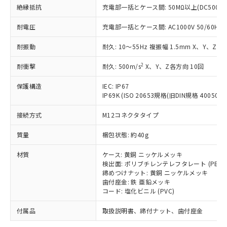
「－」：未確認です。当社販売部門へお問
むを得ず変更することがあります。
為替および外国貿易法に定める商品
絶縁抵抗
充電部一括とケース間: 50MΩ以上(DC500V
在庫状況および標準価格照会結果は、
い合わせください。
（以下｢規制貨物等」という）を輸出
記載している更新日時点での社内デー
*EU RoHS指令（10物質）：
または国外への提供する場合は、日本
耐電圧
充電部一括とケース間: AC1000V 50/60Hz 1
記
タに基づき作成されるものであり、閲
説明
鉛(Pb) 1000ppm以下、 水銀(Hg) 1000ppm以下、 カド
*中国RoHS10物質の基準値 (GB/T26572)：
国政府の輸出許可(または役務取引許
号
覧された時点での実際の在庫および標
ミウム(Cd) 100ppm以下、
Pb(鉛) :1000ppm、 Hg(水銀) : 1000ppm、 Cd(カドミウ
耐振動
耐久: 10～55Hz 複振幅 1.5mm X、Y、Z各
可)を取得するなどの必要な手続きを
六価クロム(Cr(Ⅵ)) 1000ppm以下、ポリ臭化ビフェニル
ム) : 100ppm、
準価格とは異なる場合があることをご
類(PBB) 1000ppm以下、ポリ臭化ジフェニルエーテル類
Cr(Ⅵ)(六価クロム) : 1000ppm、 PBBs(ポリ臭化ビフェ
とります。
了承ください。
(PBDE) 1000ppm以下、フタル酸ビス(2-エチルヘキシ
○
一定数以上の在庫あり
ニル類) : 1000ppm、 PBDEs(ポリ臭化ジフェニルエーテ
2
耐衝撃
耐久: 500m/s
X、Y、Z各方向 10回
当社は規制貨物を破棄する場合は、完
ル) (DEHP)(別名：DOP) 1000ppm以下、フタル酸ブチ
正式な納期状況および標準価格はお客
ル類) : 1000ppm、
ルベンジル（BBP） 1000ppm以下、フタル酸ジブチル
全に破砕するなど、違法に輸出されな
DBP(フタル酸ジブチル) : 1000ppm、 DIBP(フタル酸ジ
様のお取引先、またはお客様担当のオ
（DBP） 1000ppm以下、フタル酸ジイソブチル
保護構造
IEC: IP67
イソブチル) : 1000ppm、 BBP(フタル酸ブチルベンジ
△
一定数には満たないが在庫あり
いよう必要な手段を講じます。
ムロン制御機器販売店・当社販売員に
(DIBP) 1000ppm以下
ル) : 1000ppm、
IP69K (ISO 20653規格(旧DIN規格 40050 PA
当社は貴社製品を、核兵器、ミサイ
但し、RoHS指令で産業用監視および制御機器に対する
DEHP(フタル酸ビス(2-エチルヘキシル)) : 1000ppm
ご相談ください。
適用除外項目は除く。
ル、化学兵器、生物兵器またはその他
－
在庫なし(最新の在庫状況につ
オムロン制御機器販売店や当社販売拠
接続方式
M12コネクタタイプ
フタル酸エステル類の４物質については閾値を超える意
武器並びにこれらの製造装置等に一切
いては、お客様のお取引先、ま
図的な使用がないことを確認しています。
点は「
販売ネットワーク
」をご確認
※2 環境保護使用期限
使用いたしません。
たはお客様担当のオムロン制御
質量
梱包状態: 約40g
ください。
当社は、貴社製品を第三者に販売する
機器販売店・当社販売員にご確
在庫状況および標準価格結果を当社の
※2 対応予定月
「ｅ」：有害物質（10物質）のすべてが基
場合は、上記1、2および3の内容を当
材質
ケース: 黄銅 ニッケルメッキ
認ください)
事前の承諾なく第三者に漏洩または開
準値以下であることを示します。
検出面: ポリブチレンテレフタレート (PBT)
該第三者に通知します。また当社は、
示しないようお願いします。
締めつけナット: 黄銅 ニッケルメッキ
部品在庫の切り替え状況などにより、予定
「10」：通常の使用状況下において有害物
販売先および販売に係わる関係者が違
マイパーツ機能（部品リスト作成サー
空
受注生産機種、また在庫状況の
歯付座金: 鉄 亜鉛メッキ
月が前後することがあります。
質が外部に漏えいし、環境に深刻な影響を
法に輸出するおそれがある場合は、取
ビス）をご利用いただくには、I-Web
白
情報を公開していない機種
コード: 塩化ビニル (PVC)
及ぼさない年数を意味します。
り引きをいたしません。
メンバーズにご登録されている必要が
「－」：未確認です。当社販売部門へお問
あります。
付属品
取扱説明書、締付ナット、歯付座金
い合わせください。
お客様が当ウェブサイト上で当社にご