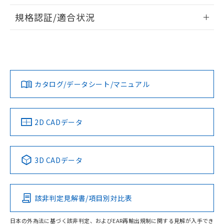
情報更新：2026/7/29
A: 25mm以上、B: 20mm以上
規格認証/適合状況
ログイン/会員登録
EU RoHS
注意事項・凡例
UL認証
CSA認証
CEマーキング
L: 0mm以上、φd: 20mm以上、D: 0mm以上、m: 9mm以
上、n: 18mm以上
Yes
Yes
Yes
金属埋め込み
対応状況
対応予定月
※1
※2
ダウンロードデータをご利用いただく前に、以下を必ずお読
みください。
カタログ/データシート/マニュアル
対応済み
ソフトウェアの使用条件
LR型式承認
DNV型式承認
BV型式承認
KR型式承
タイムチャート
（イギリス
（ノルウェー
（フランス
（韓国
船舶規格）
船舶規格）
船舶規格）
船舶規格
中国 RoHS
注意事項・凡例
2D CADデータ
No
No
No
No
l: 2mm以上、φd: 20mm以上、D: 2mm以上、m: 9mm以
上、n: 18mm以上
中国 RoHS表
※1 ※2
検出領域
3D CADデータ
この製品の規格認証/適合状況ページへ
Pb
Hg
Cd
Cr(VI)
その他の認証はこちらのページからご検索ください
該非判定見解書/項目別対比表
X
O
O
O
日本の外為法に基づく該非判定、およびEAR再輸出規制に関する見解が入手でき