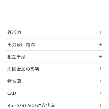
※3 非含有証明書ダウンロード
登録された部品リストについて、当社
および当社の共同利用者が、当社の製
下記の非含有証明書をダウンロードするこ
品・サービスに関するお客様との取
とができます。
合意する
キャンセル
引・商談に必要な範囲で利用すること
をご了承ください。
EU RoHS指令（10物質）の非含有証明書
※当社の共同利用者とは、
"個人情報
51物質の非含有証明書（当社基準）
外形図
の共同利用に関して"
の「1.共同利
※本証明書は発行日時点で非含有を証明す
用者の範囲」に記載されている法人を
情報更新：2025/09/04
るもので、過去に遡って非含有を証明する
指します。
出力段回路図
ものではありません。
また、RoHS指令のフタル酸エステル類４
外形図
情報更新：2025/09/04
相互干渉
物質の対応では、対応完了までの期間は出
荷製品に未対応品が混在することから備考
出力段回路図
情報更新：2025/09/04
欄に対応日を記載しておりました。
周囲金属の影響
既に当社にて対応品への在庫切替を完了
相互干渉
していることから、特段のことがない限
情報更新：2025/09/04
特性図
り、2022年1月12日より割愛しておりま
す。
周囲金属の影響
情報更新：2025/09/04
CAD
検出物体の大きさと材質による影響
ログイン/会員登録いただくと、CADデータをダウンロー
RoHS/REACH対応状況
ドすることができます。