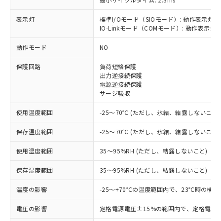
表示灯
標準I/Oモード（SIOモード）: 動作表示灯(
IO-Linkモード（COMモード）: 動作表示灯(
※1 対応状況
動作モード
NO
対応済み：EU RoHS指令（10物質）の
保護回路
負荷短絡保護
非含有に対応した製品が提供可能な商品で
出力逆接続保護
す。
電源逆接続保護
対応予定：EU RoHS指令（10物質）の非含
サージ吸収
ご利用条件
有に対応した製品に切り替える予定のある
商品です。
使用温度範囲
-25～70℃ (ただし、氷結、結露しないこと)
対応予定なし：EU RoHS指令（10物質）の
以下の条件をお読みいただき、同意のうえ
非含有に非対応の商品で、対応品を出す予
保存温度範囲
-25～70℃ (ただし、氷結、結露しないこと)
ご利用ください。
定はありません。
使用湿度範囲
35～95%RH (ただし、結露しないこと)
調査・確認中：EU RoHS指令（10物質）の
本サービスは、当社制御機器事業取扱
※1 中国RoHS○×表
非含有の対応状況を調査中または確認中の
商品の当社在庫状況および標準価格
保存湿度範囲
35～95%RH (ただし、結露しないこと)
商品です。
(税抜)を提供させていただくもので
「○」：最大均質材料含有率が中国RoHSの
非該当品：ライセンス料など無形物で、有
す。
温度の影響
-25～+70℃の温度範囲内で、23℃時の検
基準値以下であることを示します。
害物質有無と関係のない商品です。
当社制御機器事業取扱商品の中には、
「×」：最大均質材料含有率が中国RoHSの
仕入先様の事情により、非含有部品として
本サービスの対象外となる商品もある
電圧の影響
定格電源電圧±15%の範囲内で、定格電源
基準値を超えていることを示します。
いたものが、含有品と判明した場合などや
当社は、これら貴社製品のうち、外国
ことをご了承ください。