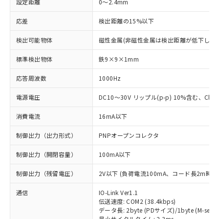
設定距離
0～2.4mm
応差
検出距離の15%以下
検出可能物体
磁性金属(非磁性金属は検出距離が低下します
標準検出物体
鉄9×9×1mm
応答周波数
1000Hz
電源電圧
DC10～30V リップル(p-p) 10%含む、Class
消費電流
16mA以下
制御出力（出力形式）
PNPオープンコレクタ
制御出力（開閉容量）
100mA以下
制御出力（残留電圧）
2V以下 (負荷電流100mA、コード長2m時)
通信
IO-Link Ver1.1
伝送速度: COM2 (38.4kbps)
データ長: 2byte (PDサイズ)/1byte (M-seque
最小サイクルタイム: 2.3ms