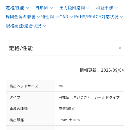
定格/性能
外形図
出力段回路図
相互干渉
周囲金属の影響
特性図
CAD
RoHS/REACH対応状況
規格認証/適合状況
定格/性能
情報更新：2025/09/04
検出ヘッドサイズ
M8
タイプ
円柱型（ネジつき）、シールドタイプ
電源の種類
直流3線式
検出距離
3mm ±10%