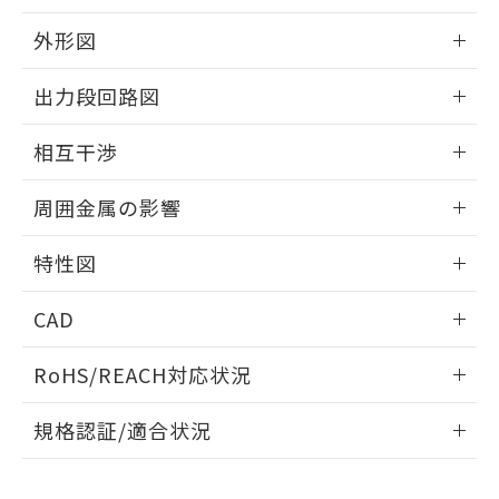
品・サービスに関するお客様との取
とができます。
合意する
キャンセル
引・商談に必要な範囲で利用すること
外形図
をご了承ください。
EU RoHS指令（10物質）の非含有証明書
※当社の共同利用者とは、
"個人情報
情報更新：2025/09/04
51物質の非含有証明書（当社基準）
出力段回路図
の共同利用に関して"
の「1.共同利
※本証明書は発行日時点で非含有を証明す
用者の範囲」に記載されている法人を
外形図
るもので、過去に遡って非含有を証明する
情報更新：2025/09/04
指します。
相互干渉
ものではありません。
また、RoHS指令のフタル酸エステル類４
出力段回路図
情報更新：2025/09/04
周囲金属の影響
物質の対応では、対応完了までの期間は出
荷製品に未対応品が混在することから備考
相互干渉
情報更新：2025/09/04
欄に対応日を記載しておりました。
特性図
既に当社にて対応品への在庫切替を完了
周囲金属の影響
していることから、特段のことがない限
情報更新：2025/09/04
CAD
り、2022年1月12日より割愛しておりま
す。
検出物体の大きさと材質による影響
ログイン/会員登録いただくと、CADデータをダウンロー
RoHS/REACH対応状況
ドすることができます。
情報更新：2026/7/29
A: 350mm以上、B: 300mm以上
規格認証/適合状況
ログイン/会員登録
EU RoHS
注意事項・凡例
UL認証
CSA認証
CEマーキング
L: 40mm以上、φd: 120mm以上、D: 40mm以上、m: