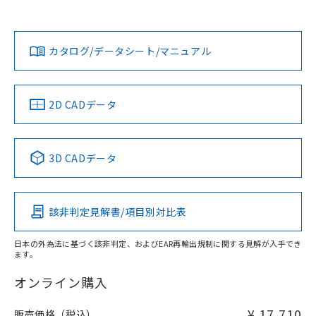
90mm以上、n: 120mm以上
Yes
Yes
Yes
金属埋め込み
対応状況
対応予定月
※1
※2
ダウンロードデータをご利用いただく前に、以下を必ずお読
タイムチャート
みください。
カタログ/データシート/マニュアル
対応済み
ソフトウェアの使用条件
LR型式承認
DNV型式承認
BV型式承認
KR型式承
（イギリス
（ノルウェー
（フランス
（韓国
船舶規格）
船舶規格）
船舶規格）
船舶規格
中国 RoHS
注意事項・凡例
2D CADデータ
No
No
No
No
l: 45mm以上、φd: 120mm以上、D: 45mm以上、m: 90mm
以上、n: 120mm以上
中国 RoHS表
※1 ※2
検出領域
3D CADデータ
この製品の規格認証/適合状況ページへ
Pb
Hg
Cd
Cr(VI)
その他の認証はこちらのページからご検索ください
該非判定見解書/項目別対比表
X
O
O
O
日本の外為法に基づく該非判定、およびEAR再輸出規制に関する見解が入手でき
ます。
"対応済み"や非含有の記載がされた商品であっても、流通
在庫等で未対応品が混在する可能性があります。
オンライン購入
非含有品が必要な際は、弊社営業部門もしくは販売店へお
問い合わせください。
¥ 17,710
販売価格（税込）