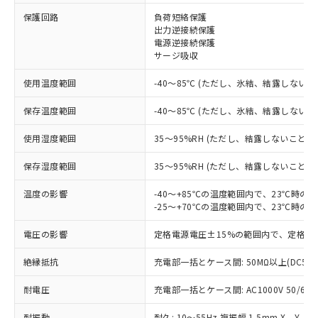
保護回路
負荷短絡保護
※1 対応状況
出力逆接続保護
電源逆接続保護
対応済み：EU RoHS指令（10物質）の
サージ吸収
非含有に対応した製品が提供可能な商品で
す。
使用温度範囲
-40～85℃ (ただし、氷結、結露しないこ
対応予定：EU RoHS指令（10物質）の非含
ご利用条件
有に対応した製品に切り替える予定のある
保存温度範囲
-40～85℃ (ただし、氷結、結露しないこ
商品です。
使用湿度範囲
35～95%RH (ただし、結露しないこと)
対応予定なし：EU RoHS指令（10物質）の
以下の条件をお読みいただき、同意のうえ
非含有に非対応の商品で、対応品を出す予
ご利用ください。
保存湿度範囲
35～95%RH (ただし、結露しないこと)
定はありません。
調査・確認中：EU RoHS指令（10物質）の
本サービスは、当社制御機器事業取扱
温度の影響
-40～+85℃の温度範囲内で、23℃時の
※1 中国RoHS○×表
非含有の対応状況を調査中または確認中の
商品の当社在庫状況および標準価格
-25～+70℃の温度範囲内で、23℃時の
商品です。
(税抜)を提供させていただくもので
「○」：最大均質材料含有率が中国RoHSの
非該当品：ライセンス料など無形物で、有
電圧の影響
定格電源電圧±15%の範囲内で、定格電
す。
基準値以下であることを示します。
害物質有無と関係のない商品です。
当社制御機器事業取扱商品の中には、
「×」：最大均質材料含有率が中国RoHSの
仕入先様の事情により、非含有部品として
絶縁抵抗
充電部一括とケース間: 50MΩ以上(DC50
本サービスの対象外となる商品もある
基準値を超えていることを示します。
いたものが、含有品と判明した場合などや
当社は、これら貴社製品のうち、外国
ことをご了承ください。
「－」：未確認です。当社販売部門へお問
むを得ず変更することがあります。
耐電圧
充電部一括とケース間: AC1000V 50/60Hz
為替および外国貿易法に定める商品
在庫状況および標準価格照会結果は、
い合わせください。
（以下｢規制貨物等」という）を輸出
記載している更新日時点での社内デー
耐振動
耐久: 10～55Hz 複振幅 1.5mm X、Y、Z