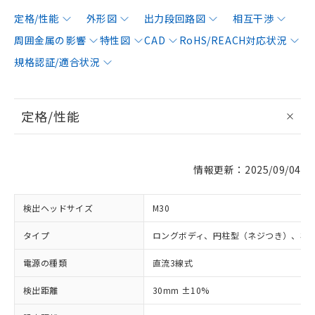
定格/性能
外形図
出力段回路図
相互干渉
周囲金属の影響
特性図
CAD
RoHS/REACH対応状況
規格認証/適合状況
定格/性能
情報更新：2025/09/04
検出ヘッドサイズ
M30
タイプ
ロングボディ、円柱型（ネジつき）、非
電源の種類
直流3線式
検出距離
30mm ±10%