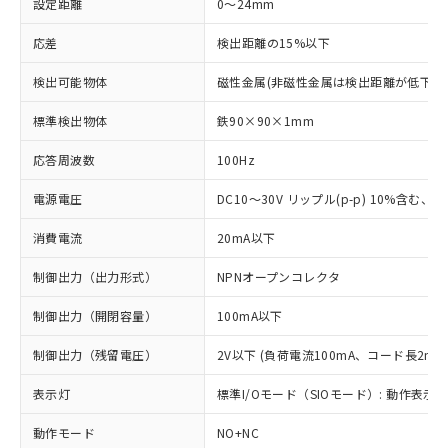
設定距離
0～24mm
応差
検出距離の15%以下
検出可能物体
磁性金属(非磁性金属は検出距離が低下し
標準検出物体
鉄90×90×1mm
応答周波数
100Hz
電源電圧
DC10～30V リップル(p-p) 10%含む、Cla
消費電流
20mA以下
制御出力（出力形式）
NPNオープンコレクタ
制御出力（開閉容量）
100mA以下
制御出力（残留電圧）
2V以下 (負荷電流100mA、コード長2m時
表示灯
標準I/Oモード（SIOモード）: 動作表示灯
動作モード
NO+NC