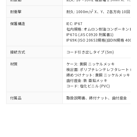
*EU RoHS指令（10物質）：
または国外への提供する場合は、日本
記
タに基づき作成されるものであり、閲
説明
鉛(Pb) 1000ppm以下、 水銀(Hg) 1000ppm以下、 カド
*中国RoHS10物質の基準値 (GB/T26572)：
国政府の輸出許可(または役務取引許
号
覧された時点での実際の在庫および標
ミウム(Cd) 100ppm以下、
Pb(鉛) :1000ppm、 Hg(水銀) : 1000ppm、 Cd(カドミウ
2
耐衝撃
耐久: 1000m/s
X、Y、Z各方向 10回
可)を取得するなどの必要な手続きを
六価クロム(Cr(Ⅵ)) 1000ppm以下、ポリ臭化ビフェニル
ム) : 100ppm、
準価格とは異なる場合があることをご
類(PBB) 1000ppm以下、ポリ臭化ジフェニルエーテル類
Cr(Ⅵ)(六価クロム) : 1000ppm、 PBBs(ポリ臭化ビフェ
とります。
了承ください。
(PBDE) 1000ppm以下、フタル酸ビス(2-エチルヘキシ
保護構造
IEC: IP67
○
一定数以上の在庫あり
ニル類) : 1000ppm、 PBDEs(ポリ臭化ジフェニルエーテ
当社は規制貨物を破棄する場合は、完
ル) (DEHP)(別名：DOP) 1000ppm以下、フタル酸ブチ
正式な納期状況および標準価格はお客
ル類) : 1000ppm、
社内規格: オムロン耐油コンポーネント評
ルベンジル（BBP） 1000ppm以下、フタル酸ジブチル
全に破砕するなど、違法に輸出されな
DBP(フタル酸ジブチル) : 1000ppm、 DIBP(フタル酸ジ
IP67G (JIS C0920 附属書1)
様のお取引先、またはお客様担当のオ
（DBP） 1000ppm以下、フタル酸ジイソブチル
イソブチル) : 1000ppm、 BBP(フタル酸ブチルベンジ
△
一定数には満たないが在庫あり
いよう必要な手段を講じます。
IP69K (ISO 20653規格(旧DIN規格 40050 
ムロン制御機器販売店・当社販売員に
(DIBP) 1000ppm以下
ル) : 1000ppm、
当社は貴社製品を、核兵器、ミサイ
但し、RoHS指令で産業用監視および制御機器に対する
DEHP(フタル酸ビス(2-エチルヘキシル)) : 1000ppm
ご相談ください。
適用除外項目は除く。
接続方式
コード引き出しタイプ (5m)
ル、化学兵器、生物兵器またはその他
－
在庫なし(最新の在庫状況につ
オムロン制御機器販売店や当社販売拠
フタル酸エステル類の４物質については閾値を超える意
武器並びにこれらの製造装置等に一切
いては、お客様のお取引先、ま
図的な使用がないことを確認しています。
点は「
販売ネットワーク
」をご確認
材質
ケース: 黄銅 ニッケルメッキ
※2 環境保護使用期限
使用いたしません。
たはお客様担当のオムロン制御
ください。
検出面: ポリブチレンテレフタレート (PB
当社は、貴社製品を第三者に販売する
機器販売店・当社販売員にご確
在庫状況および標準価格結果を当社の
締めつけナット: 黄銅 ニッケルメッキ
※2 対応予定月
「ｅ」：有害物質（10物質）のすべてが基
場合は、上記1、2および3の内容を当
認ください)
事前の承諾なく第三者に漏洩または開
歯付座金: 鉄 亜鉛メッキ
準値以下であることを示します。
該第三者に通知します。また当社は、
コード: 塩化ビニル (PVC)
示しないようお願いします。
部品在庫の切り替え状況などにより、予定
「10」：通常の使用状況下において有害物
販売先および販売に係わる関係者が違
マイパーツ機能（部品リスト作成サー
空
受注生産機種、また在庫状況の
月が前後することがあります。
質が外部に漏えいし、環境に深刻な影響を
法に輸出するおそれがある場合は、取
付属品
取扱説明書、締付ナット、歯付座金
ビス）をご利用いただくには、I-Web
白
情報を公開していない機種
及ぼさない年数を意味します。
り引きをいたしません。
メンバーズにご登録されている必要が
「－」：未確認です。当社販売部門へお問
あります。
い合わせください。
お客様が当ウェブサイト上で当社にご
※3 非含有証明書ダウンロード
登録された部品リストについて、当社
および当社の共同利用者が、当社の製
下記の非含有証明書をダウンロードするこ