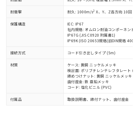
*EU RoHS指令（10物質）：
または国外への提供する場合は、日本
記
タに基づき作成されるものであり、閲
説明
鉛(Pb) 1000ppm以下、 水銀(Hg) 1000ppm以下、 カド
*中国RoHS10物質の基準値 (GB/T26572)：
国政府の輸出許可(または役務取引許
号
覧された時点での実際の在庫および標
ミウム(Cd) 100ppm以下、
Pb(鉛) :1000ppm、 Hg(水銀) : 1000ppm、 Cd(カドミウ
2
耐衝撃
耐久: 1000m/s
X、Y、Z各方向 10回
可)を取得するなどの必要な手続きを
六価クロム(Cr(Ⅵ)) 1000ppm以下、ポリ臭化ビフェニル
ム) : 100ppm、
準価格とは異なる場合があることをご
類(PBB) 1000ppm以下、ポリ臭化ジフェニルエーテル類
Cr(Ⅵ)(六価クロム) : 1000ppm、 PBBs(ポリ臭化ビフェ
とります。
了承ください。
(PBDE) 1000ppm以下、フタル酸ビス(2-エチルヘキシ
保護構造
IEC: IP67
○
一定数以上の在庫あり
ニル類) : 1000ppm、 PBDEs(ポリ臭化ジフェニルエーテ
当社は規制貨物を破棄する場合は、完
ル) (DEHP)(別名：DOP) 1000ppm以下、フタル酸ブチ
正式な納期状況および標準価格はお客
ル類) : 1000ppm、
社内規格: オムロン耐油コンポーネント評
ルベンジル（BBP） 1000ppm以下、フタル酸ジブチル
全に破砕するなど、違法に輸出されな
DBP(フタル酸ジブチル) : 1000ppm、 DIBP(フタル酸ジ
IP67G (JIS C0920 附属書1)
様のお取引先、またはお客様担当のオ
（DBP） 1000ppm以下、フタル酸ジイソブチル
イソブチル) : 1000ppm、 BBP(フタル酸ブチルベンジ
△
一定数には満たないが在庫あり
いよう必要な手段を講じます。
IP69K (ISO 20653規格(旧DIN規格 40050 
ムロン制御機器販売店・当社販売員に
(DIBP) 1000ppm以下
ル) : 1000ppm、
当社は貴社製品を、核兵器、ミサイ
但し、RoHS指令で産業用監視および制御機器に対する
DEHP(フタル酸ビス(2-エチルヘキシル)) : 1000ppm
ご相談ください。
適用除外項目は除く。
接続方式
コード引き出しタイプ (5m)
ル、化学兵器、生物兵器またはその他
－
在庫なし(最新の在庫状況につ
オムロン制御機器販売店や当社販売拠
フタル酸エステル類の４物質については閾値を超える意
武器並びにこれらの製造装置等に一切
いては、お客様のお取引先、ま
図的な使用がないことを確認しています。
点は「
販売ネットワーク
」をご確認
材質
ケース: 黄銅 ニッケルメッキ
※2 環境保護使用期限
使用いたしません。
たはお客様担当のオムロン制御
ください。
検出面: ポリブチレンテレフタレート (PB
当社は、貴社製品を第三者に販売する
機器販売店・当社販売員にご確
在庫状況および標準価格結果を当社の
締めつけナット: 黄銅 ニッケルメッキ
※2 対応予定月
「ｅ」：有害物質（10物質）のすべてが基
場合は、上記1、2および3の内容を当
認ください)
事前の承諾なく第三者に漏洩または開
歯付座金: 鉄 亜鉛メッキ
準値以下であることを示します。
該第三者に通知します。また当社は、
コード: 塩化ビニル (PVC)
示しないようお願いします。
部品在庫の切り替え状況などにより、予定
「10」：通常の使用状況下において有害物
販売先および販売に係わる関係者が違
マイパーツ機能（部品リスト作成サー
空
受注生産機種、また在庫状況の
月が前後することがあります。
質が外部に漏えいし、環境に深刻な影響を
法に輸出するおそれがある場合は、取
付属品
取扱説明書、締付ナット、歯付座金
ビス）をご利用いただくには、I-Web
白
情報を公開していない機種
及ぼさない年数を意味します。
り引きをいたしません。
メンバーズにご登録されている必要が
「－」：未確認です。当社販売部門へお問
あります。
い合わせください。
お客様が当ウェブサイト上で当社にご
※3 非含有証明書ダウンロード
登録された部品リストについて、当社
および当社の共同利用者が、当社の製
下記の非含有証明書をダウンロードするこ