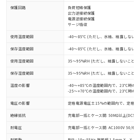
保護回路
負荷短絡保護
※1 対応状況
出力逆接続保護
電源逆接続保護
対応済み：EU RoHS指令（10物質）の
サージ吸収
非含有に対応した製品が提供可能な商品で
す。
使用温度範囲
-40～85℃ (ただし、氷結、結露しないこ
対応予定：EU RoHS指令（10物質）の非含
ご利用条件
有に対応した製品に切り替える予定のある
保存温度範囲
-40～85℃ (ただし、氷結、結露しないこ
商品です。
使用湿度範囲
35～95%RH (ただし、結露しないこと)
対応予定なし：EU RoHS指令（10物質）の
以下の条件をお読みいただき、同意のうえ
非含有に非対応の商品で、対応品を出す予
ご利用ください。
保存湿度範囲
35～95%RH (ただし、結露しないこと)
定はありません。
調査・確認中：EU RoHS指令（10物質）の
本サービスは、当社制御機器事業取扱
温度の影響
-40～+85℃の温度範囲内で、23℃時の
※1 中国RoHS○×表
非含有の対応状況を調査中または確認中の
商品の当社在庫状況および標準価格
-25～+70℃の温度範囲内で、23℃時の
商品です。
(税抜)を提供させていただくもので
「○」：最大均質材料含有率が中国RoHSの
非該当品：ライセンス料など無形物で、有
電圧の影響
定格電源電圧±15%の範囲内で、定格電
す。
基準値以下であることを示します。
害物質有無と関係のない商品です。
当社制御機器事業取扱商品の中には、
「×」：最大均質材料含有率が中国RoHSの
仕入先様の事情により、非含有部品として
絶縁抵抗
充電部一括とケース間: 50MΩ以上(DC50
本サービスの対象外となる商品もある
基準値を超えていることを示します。
いたものが、含有品と判明した場合などや
当社は、これら貴社製品のうち、外国
ことをご了承ください。
「－」：未確認です。当社販売部門へお問
むを得ず変更することがあります。
耐電圧
充電部一括とケース間: AC1000V 50/60Hz
為替および外国貿易法に定める商品
在庫状況および標準価格照会結果は、
い合わせください。
（以下｢規制貨物等」という）を輸出
記載している更新日時点での社内デー
耐振動
耐久: 10～55Hz 複振幅 1.5mm X、Y、Z