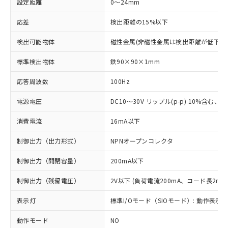
設定距離
0～24mm
応差
検出距離の15%以下
検出可能物体
磁性金属(非磁性金属は検出距離が低下し
標準検出物体
鉄90×90×1mm
応答周波数
100Hz
電源電圧
DC10～30V リップル(p-p) 10%含む、Cla
消費電流
16mA以下
制御出力（出力形式）
NPNオープンコレクタ
制御出力（開閉容量）
200mA以下
制御出力（残留電圧）
2V以下 (負荷電流200mA、コード長2m時
表示灯
標準I/Oモード（SIOモード）: 動作表示灯
動作モード
NO