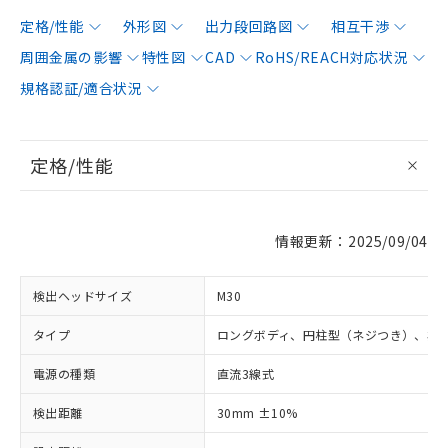
定格/性能
外形図
出力段回路図
相互干渉
周囲金属の影響
特性図
CAD
RoHS/REACH対応状況
規格認証/適合状況
定格/性能
情報更新：2025/09/04
検出ヘッドサイズ
M30
タイプ
ロングボディ、円柱型（ネジつき）、非
電源の種類
直流3線式
検出距離
30mm ±10%