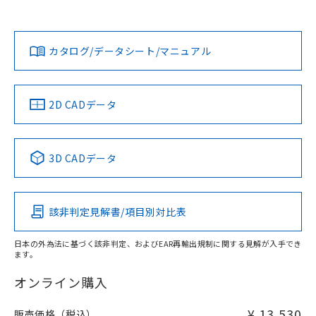
90mm以上、n: 120mm以上
Yes
Yes
Yes
金属埋め込み
対応状況
対応予定月
※1
※2
ダウンロードデータをご利用いただく前に、以下を必ずお読
タイムチャート
みください。
カタログ/データシート/マニュアル
対応済み
ソフトウェアの使用条件
LR型式承認
DNV型式承認
BV型式承認
KR型式承
（イギリス
（ノルウェー
（フランス
（韓国
船舶規格）
船舶規格）
船舶規格）
船舶規格
中国 RoHS
注意事項・凡例
2D CADデータ
No
No
No
No
l: 45mm以上、φd: 120mm以上、D: 45mm以上、m: 90mm
以上、n: 120mm以上
中国 RoHS表
※1 ※2
検出領域
3D CADデータ
この製品の規格認証/適合状況ページへ
Pb
Hg
Cd
Cr(VI)
その他の認証はこちらのページからご検索ください
該非判定見解書/項目別対比表
X
O
O
O
日本の外為法に基づく該非判定、およびEAR再輸出規制に関する見解が入手でき
ます。
"対応済み"や非含有の記載がされた商品であっても、流通
在庫等で未対応品が混在する可能性があります。
オンライン購入
非含有品が必要な際は、弊社営業部門もしくは販売店へお
問い合わせください。
¥ 13,530
販売価格（税込）