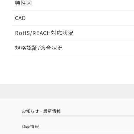
特性図
周囲金属の影響
CAD
検出物体の大きさと材質による影響
ログイン/会員登録いただくと、CADデータをダウンロ
RoHS/REACH対応状況
規格認証/適合状況
EU RoHS
注意事項・凡例
A: 350mm以上、B: 300mm以上
UL認証
CSA認証
CEマーキング
L: 40mm以上、φd: 120mm以上、D: 40mm以上、m: 90m
ダウンロードデータをご利用いただく前に、以下を必ずお読
Yes
Yes
Yes
対応状況
対応予定月
※1
※2
金属埋め込み
ソフトウェアの使用条件
対応済み
LR型式承認
DNV型式承認
BV型式承認
KR
（イギリス
（ノルウェー
（フランス
（
お知らせ・最新情報
中国 RoHS
注意事項・凡例
船舶規格）
船舶規格）
船舶規格）
船
商品情報
No
No
No
No
検出領域