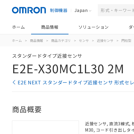
制御機器
Japan
ホーム
商品情報
ソリューション
ダ
ホーム
>
商品情報
>
商品カテゴリ
>
センサ
>
近接センサ
>
円柱型
スタンダードタイプ近接センサ
E2E-X30MC1L30 2M
E2E NEXT スタンダードタイプ近接センサ 形式セ
商品概要
近接センサ, 直流3線式, 
M30, コード引き出しタイ