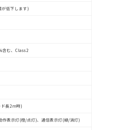
離が低下します)
0%含む、Class2
ード長2m時)
 RoHS指令（10物質）の非含有に対応した製品が提供可能な商品です
 動作表示灯(橙/点灯)、通信表示灯(緑/消灯)
oHS指令（10物質）の非含有に対応した製品に切り替える予定のある
 RoHS指令（10物質）の非含有に非対応の商品で、対応品を出す予