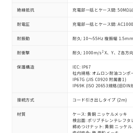
※当社の共同
いる法人を指
EU RoHS指令（
絶縁抵抗
充電部一括とケース間: 50MΩ以
51物質の非含有証
※本証明書は発行
耐電圧
充電部一括とケース間: AC1000V 
また、RoHS指
混在することから
耐振動
耐久: 10～55Hz 複振幅 1.5m
既に当社にて対応
り割愛しておりま
2
耐衝撃
耐久: 1000m/s
X、Y、Z各方向
保護構造
IEC: IP67
社内規格: オムロン耐油コンポ
IP67G (JIS C0920 附属書1)
IP69K (ISO 20653規格(旧DIN
接続方式
コード引き出しタイプ (2m)
材質
ケース: 黄銅 ニッケルメッキ
検出面: ポリブチレンテレフタレー
締めつけナット: 黄銅 ニッケ
歯付座金: 鉄 亜鉛メッキ