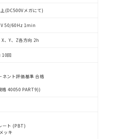
利用者とは、
"個人情報の共同利用に関して"
の「1.共同利用者の
します。
10物質）の非含有証明書
上(DC500Vメガにて)
明書（当社基準）
日時点で非含有を証明するもので、過去に遡って非含有を証明するも
50/60Hz 1min
令のフタル酸エステル類４物質の対応では、対応完了までの期間は出
備考欄に対応日を記載しておりました。
m X、Y、Z各方向 2h
品への在庫切替を完了していることから、特段のことがない限り、20
す。
 10回
ーネント評価基準 合格
規格 40050 PART9))
ト (PBT)
ルメッキ