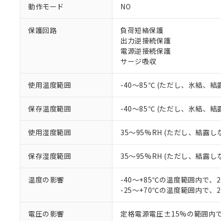
調査・確認中：EU
ご利用条件
動作モード
NO
非該当品：ライセ
※1 中国RoHS
仕入先様の事情に
保護回路
負荷短絡保護
があります。
以下の条件をお読
出力逆接続保護
「○」：最大均質
電源逆接続保護
「×」：最大均質
本サービスは
当社は、これ
*EU RoHS指令（10物
サージ吸収
「－」：未確認で
鉛(Pb) 1000ppm以下、
くものです。
う）を輸出ま
記
説明
六価クロム(Cr(Ⅵ)) 1
当社制御機器
などの必要な
フタル酸ビス(2-エチルヘ
号
*中国RoHS10物質の基準値 
使用温度範囲
-40～85℃ (ただし、氷結、
ル（DBP） 1000ppm
在庫状況およ
当社は規制貨
Pb(鉛) :1000ppm、 Hg
但し、RoHS指令で産
のであり、閲
ます。
Cr(Ⅵ)(六価クロム) : 
フタル酸エステル類の４
○
一定数以
DBP(フタル酸ジブチル) :
い。
保存温度範囲
-40～85℃ (ただし、氷結、
当社は貴社製
DEHP(フタル酸ビス(2-エ
正式な納期状
置等に一切使
当社販売員に
※2 対応予定月
△
一定数に
当社は、貴社
使用湿度範囲
35～95%RH (ただし、結露し
オムロン制御
また当社は、
※2 環境保護使
在庫状況およ
部品在庫の切り替
たしません。
－
在庫なし
保存湿度範囲
35～95%RH (ただし、結露し
す。
「ｅ」：有害物質
機器販売
マイパーツ機
「10」：通常の
温度の影響
-40～+85℃の温度範囲内で、
ている必要が
味します。
空
受注生産
-25～+70℃の温度範囲内で、
お客様が当ウ
※3 非含有証明
「－」：未確認で
白
が、当社の製
さい。
下記の非含有証明
電圧の影響
定格電源電圧±15%の範囲内