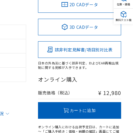
2D CADデータ
在庫・価格
無料テスト機
3D CADデータ
該非判定見解書/項目別対比表
日本の外為法に基づく該非判定、およびEAR再輸出規
制に関する見解が入手できます。
オンライン購入
¥ 12,980
販売価格（税込）
カートに追加
状況
オンライン購入における出荷予定日は、カートに追加
～「ご購入手続き：価格・納期の確認」画面にてご確