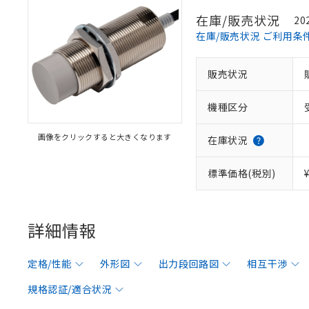
在庫/販売状況
20
在庫/販売状況 ご利用条
販売状況
機種区分
画像をクリックすると大きくなります
在庫状況
標準価格(税別)
詳細情報
定格/性能
外形図
出力段回路図
相互干渉
規格認証/適合状況