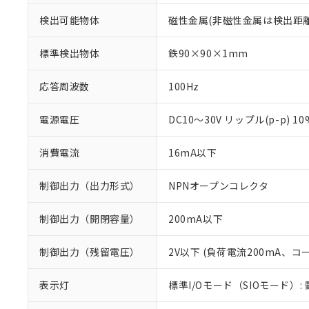
検出可能物体
磁性金属(非磁性金属は検出距
標準検出物体
鉄90×90×1mm
応答周波数
100Hz
電源電圧
DC10～30V リップル(p-p) 1
消費電流
16mA以下
制御出力（出力形式）
NPNオープンコレクタ
制御出力（開閉容量）
200mA以下
※1 対応状況
制御出力（残留電圧）
2V以下 (負荷電流200mA、コ
対応済み：EU
表示灯
標準I/Oモード（SIOモード）:
対応予定：EU R
対応予定なし：EU