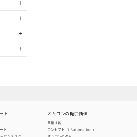
025/09/04
2026/7/29
ート
オムロンの提供価値
目指す姿
ポート
コンセプト「i-Automation!」
ジャパンデスク
オムロンの強み