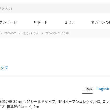
ウンロード
サポート
セミナ
オムロンの
>
E2E NEXT
>
形式セレクタ
>
E2E-X30MC1L30 2M
レクタ
日本語
English
検出距離 30mm, 非シールドタイプ, NPNオープンコレクタ, NO, ロ
プ, 標準PVCコード, 2m