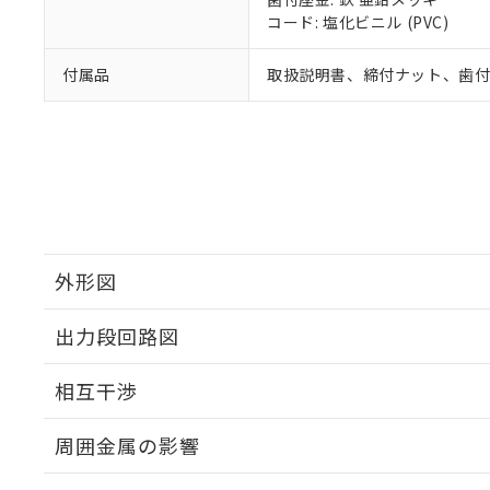
コード: 塩化ビニル (PVC)
付属品
取扱説明書、締付ナット、歯
外形図
出力段回路図
外形図
相互干渉
出力段回路図
周囲金属の影響
相互干渉