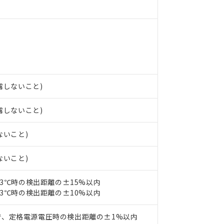
 RoHS指令（10物質）の非含有の対応状況を調査中または確認中の
ンス料など無形物で、有害物質有無と関係のない商品です。
○×表
より、非含有部品としていたものが、含有品と判明した場合などやむ
みいただき、同意のうえご利用ください。
材料含有率が中国RoHSの基準値以下であることを示します。
材料含有率が中国RoHSの基準値を超えていることを示します。
、当社制御機器事業取扱商品の当社在庫状況および標準価格(税抜)
ら貴社製品のうち、外国為替および外国貿易法に定める商品（以下｢
質）：
す。当社販売部門へお問い合わせください。
 水銀(Hg) 1000ppm以下、 カドミウム(Cd) 100ppm以下、
たは国外への提供する場合は、日本国政府の輸出許可(または役務取
000ppm以下、ポリ臭化ビフェニル類(PBB) 1000ppm以下、ポリ臭化ジフェニルエーテル類(P
事業取扱商品の中には、本サービスの対象外となる商品もあること
手続きをとります。
キシル) (DEHP)(別名：DOP) 1000ppm以下、フタル酸ブチルベンジル（BBP） 100
(GB/T26572)：
結露しないこと)
以下、フタル酸ジイソブチル (DIBP) 1000ppm以下
び標準価格照会結果は、記載している更新日時点での社内データに
物を破棄する場合は、完全に破砕するなど、違法に輸出されないよ
(水銀) : 1000ppm、 Cd(カドミウム) : 100ppm、
業用監視および制御機器に対する適用除外項目は除く。
覧された時点での実際の在庫および標準価格とは異なる場合がある
1000ppm、 PBBs(ポリ臭化ビフェニル類) : 1000ppm、 PBDEs(ポリ臭化ジフェニルエーテル類
物質については閾値を超える意図的な使用がないことを確認しています。
上の在庫あり
 1000ppm、 DIBP(フタル酸ジイソブチル) : 1000ppm、 BBP(フタル酸ブチルベンジル) :
結露しないこと)
品を、核兵器、ミサイル、化学兵器、生物兵器またはその他武器並
チルヘキシル)) : 1000ppm
況および標準価格はお客様のお取引先、またはお客様担当のオムロ
用いたしません。
ご相談ください。
は満たないが在庫あり
製品を第三者に販売する場合は、上記1、2および3の内容を当該第
ないこと)
機器販売店や当社販売拠点は「
販売ネットワーク
」をご確認くだ
販売先および販売に係わる関係者が違法に輸出するおそれがある場
用期限
び標準価格結果を当社の事前の承諾なく第三者に漏洩または開示し
え状況などにより、予定月が前後することがあります。
(最新の在庫状況については、お客様のお取引先、またはお客様担当
ないこと)
（10物質）のすべてが基準値以下であることを示します。
店・当社販売員にご確認ください)
能（部品リスト作成サービス）をご利用いただくには、I-Webメン
使用状況下において有害物質が外部に漏えいし、環境に深刻な影響を
23℃時の検出距離の±15%以内
あります。
機種、また在庫状況の情報を公開していない機種
23℃時の検出距離の±10%以内
ェブサイト上で当社にご登録された部品リストについて、当社およ
書ダウンロード
す。当社販売部門へお問い合わせください。
品・サービスに関するお客様との取引・商談に必要な範囲で利用す
合意する
キャンセル
書をダウンロードすることができます。
で、定格電源電圧時の検出距離の±1%以内