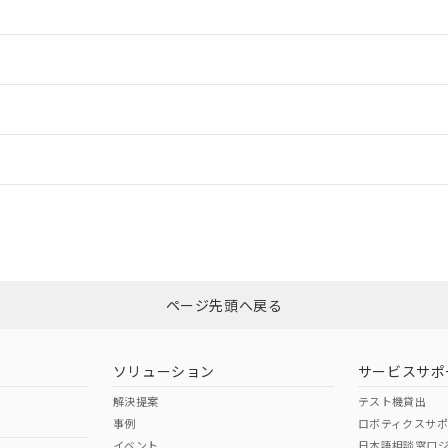
情報更新：2
ードすることができます。
情報更新：
ログイン/会員登録
CCC認証
電波法
m以上、n: 120mm以上
みください。
N/A
N/A
非含有証明書
※3
ページ先頭へ戻る
ダウンロードはこちら
型式承認
NK型式承認
ABS型式承認
韓国
（日本
（アメリカ
ソリューション
サービスサポ
舶規格）
船舶規格）
船舶規格）
解決提案
テスト機貸出
事例
ロボティクスサ
No
No
イベント
日本語相談窓口