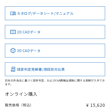
Yes
Yes
Yes
金属埋め込み
対応状況
対応予定月
※1
※2
ダウンロードデータをご利用いただく前に、以下を必ずお読
タイムチャート
みください。
カタログ/データシート/マニュアル
対応済み
ソフトウェアの使用条件
LR型式承認
DNV型式承認
BV型式承認
KR型式承
（イギリス
（ノルウェー
（フランス
（韓国
船舶規格）
船舶規格）
船舶規格）
船舶規格
中国 RoHS
注意事項・凡例
2D CADデータ
No
No
No
No
l: 50mm以上、φd: 130mm以上、D: 50mm以上、m: 90mm
以上、n: 110mm以上
中国 RoHS表
※1 ※2
検出領域
3D CADデータ
この製品の規格認証/適合状況ページへ
Pb
Hg
Cd
Cr(VI)
その他の認証はこちらのページからご検索ください
該非判定見解書/項目別対比表
X
O
O
O
日本の外為法に基づく該非判定、およびEAR再輸出規制に関する見解が入手でき
ます。
"対応済み"や非含有の記載がされた商品であっても、流通
在庫等で未対応品が混在する可能性があります。
オンライン購入
非含有品が必要な際は、弊社営業部門もしくは販売店へお
問い合わせください。
¥ 15,620
販売価格（税込）