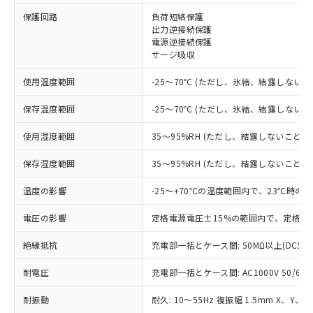
※1 対応状況
保護回路
負荷短絡保護
出力逆接続保護
電源逆接続保護
対応済み：EU RoHS指令（10物質）の
サージ吸収
非含有に対応した製品が提供可能な商品で
す。
使用温度範囲
-25～70℃ (ただし、氷結、結露しないこ
対応予定：EU RoHS指令（10物質）の非含
ご利用条件
有に対応した製品に切り替える予定のある
保存温度範囲
-25～70℃ (ただし、氷結、結露しないこ
商品です。
対応予定なし：EU RoHS指令（10物質）の
使用湿度範囲
35～95%RH (ただし、結露しないこと)
以下の条件をお読みいただき、同意のうえ
非含有に非対応の商品で、対応品を出す予
ご利用ください。
定はありません。
保存湿度範囲
35～95%RH (ただし、結露しないこと)
調査・確認中：EU RoHS指令（10物質）の
本サービスは、当社制御機器事業取扱
※1 中国RoHS○×表
非含有の対応状況を調査中または確認中の
温度の影響
-25～+70℃の温度範囲内で、23℃時の
商品の当社在庫状況および標準価格
商品です。
(税抜)を提供させていただくもので
「○」：最大均質材料含有率が中国RoHSの
電圧の影響
定格電源電圧±15%の範囲内で、定格電
非該当品：ライセンス料など無形物で、有
す。
基準値以下であることを示します。
害物質有無と関係のない商品です。
当社制御機器事業取扱商品の中には、
絶縁抵抗
充電部一括とケース間: 50MΩ以上(DC50
「×」：最大均質材料含有率が中国RoHSの
仕入先様の事情により、非含有部品として
本サービスの対象外となる商品もある
基準値を超えていることを示します。
いたものが、含有品と判明した場合などや
当社は、これら貴社製品のうち、外国
ことをご了承ください。
耐電圧
充電部一括とケース間: AC1000V 50/60Hz
「－」：未確認です。当社販売部門へお問
むを得ず変更することがあります。
為替および外国貿易法に定める商品
在庫状況および標準価格照会結果は、
い合わせください。
（以下｢規制貨物等」という）を輸出
記載している更新日時点での社内デー
耐振動
耐久: 10～55Hz 複振幅 1.5mm X、Y、Z
*EU RoHS指令（10物質）：
または国外への提供する場合は、日本