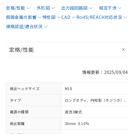
定格/性能
外形図
出力段回路図
相互干渉
周囲金属の影響
特性図
CAD
RoHS/REACH対応状況
規格認証/適合状況
定格/性能
情報更新：2025/09/04
検出ヘッドサイズ
M18
タイプ
ロングボディ、円柱型（ネジつき）、非
電源の種類
直流3線式
検出距離
30mm ±10%