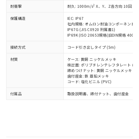
記
タに基づき作成されるものであり、閲
説明
鉛(Pb) 1000ppm以下、 水銀(Hg) 1000ppm以下、 カド
*中国RoHS10物質の基準値 (GB/T26572)：
国政府の輸出許可(または役務取引許
2
耐衝撃
耐久: 1000m/s
X、Y、Z各方向 10回
号
覧された時点での実際の在庫および標
ミウム(Cd) 100ppm以下、
Pb(鉛) :1000ppm、 Hg(水銀) : 1000ppm、 Cd(カドミウ
可)を取得するなどの必要な手続きを
六価クロム(Cr(Ⅵ)) 1000ppm以下、ポリ臭化ビフェニル
ム) : 100ppm、
準価格とは異なる場合があることをご
類(PBB) 1000ppm以下、ポリ臭化ジフェニルエーテル類
Cr(Ⅵ)(六価クロム) : 1000ppm、 PBBs(ポリ臭化ビフェ
とります。
保護構造
IEC: IP67
了承ください。
(PBDE) 1000ppm以下、フタル酸ビス(2-エチルヘキシ
○
一定数以上の在庫あり
ニル類) : 1000ppm、 PBDEs(ポリ臭化ジフェニルエーテ
社内規格: オムロン耐油コンポーネント評
当社は規制貨物を破棄する場合は、完
ル) (DEHP)(別名：DOP) 1000ppm以下、フタル酸ブチ
正式な納期状況および標準価格はお客
ル類) : 1000ppm、
IP67G (JIS C0920 附属書1)
ルベンジル（BBP） 1000ppm以下、フタル酸ジブチル
全に破砕するなど、違法に輸出されな
DBP(フタル酸ジブチル) : 1000ppm、 DIBP(フタル酸ジ
様のお取引先、またはお客様担当のオ
（DBP） 1000ppm以下、フタル酸ジイソブチル
IP69K (ISO 20653規格(旧DIN規格 40050 
イソブチル) : 1000ppm、 BBP(フタル酸ブチルベンジ
△
一定数には満たないが在庫あり
いよう必要な手段を講じます。
ムロン制御機器販売店・当社販売員に
(DIBP) 1000ppm以下
ル) : 1000ppm、
当社は貴社製品を、核兵器、ミサイ
但し、RoHS指令で産業用監視および制御機器に対する
DEHP(フタル酸ビス(2-エチルヘキシル)) : 1000ppm
ご相談ください。
接続方式
コード引き出しタイプ (5m)
適用除外項目は除く。
ル、化学兵器、生物兵器またはその他
－
在庫なし(最新の在庫状況につ
オムロン制御機器販売店や当社販売拠
フタル酸エステル類の４物質については閾値を超える意
武器並びにこれらの製造装置等に一切
いては、お客様のお取引先、ま
図的な使用がないことを確認しています。
点は「
販売ネットワーク
」をご確認
材質
ケース: 黄銅 ニッケルメッキ
※2 環境保護使用期限
使用いたしません。
たはお客様担当のオムロン制御
検出面: ポリブチレンテレフタレート (PB
ください。
当社は、貴社製品を第三者に販売する
締めつけナット: 黄銅 ニッケルメッキ
機器販売店・当社販売員にご確
在庫状況および標準価格結果を当社の
※2 対応予定月
「ｅ」：有害物質（10物質）のすべてが基
歯付座金: 鉄 亜鉛メッキ
場合は、上記1、2および3の内容を当
認ください)
事前の承諾なく第三者に漏洩または開
コード: 塩化ビニル (PVC)
準値以下であることを示します。
該第三者に通知します。また当社は、
示しないようお願いします。
部品在庫の切り替え状況などにより、予定
「10」：通常の使用状況下において有害物
販売先および販売に係わる関係者が違
マイパーツ機能（部品リスト作成サー
空
受注生産機種、また在庫状況の
付属品
取扱説明書、締付ナット、歯付座金
月が前後することがあります。
質が外部に漏えいし、環境に深刻な影響を
法に輸出するおそれがある場合は、取
ビス）をご利用いただくには、I-Web
白
情報を公開していない機種
及ぼさない年数を意味します。
り引きをいたしません。
メンバーズにご登録されている必要が
「－」：未確認です。当社販売部門へお問
あります。
い合わせください。
お客様が当ウェブサイト上で当社にご
※3 非含有証明書ダウンロード
登録された部品リストについて、当社
および当社の共同利用者が、当社の製
下記の非含有証明書をダウンロードするこ
品・サービスに関するお客様との取