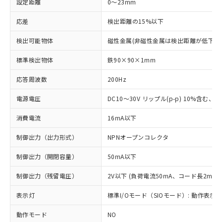
設定距離
0～23mm
応差
検出距離の15%以下
検出可能物体
磁性金属(非磁性金属は検出距離が低下し
標準検出物体
鉄90×90×1mm
応答周波数
200Hz
電源電圧
DC10～30V リップル(p-p) 10%含む、Cla
消費電流
16mA以下
制御出力（出力形式）
NPNオープンコレクタ
制御出力（開閉容量）
50mA以下
制御出力（残留電圧）
2V以下 (負荷電流50mA、コード長2m時)
表示灯
標準I/Oモード（SIOモード）: 動作表示灯
動作モード
NO