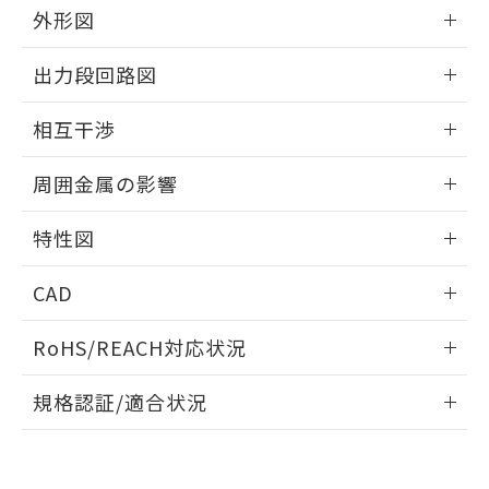
とができます。
合意する
キャンセル
外形図
引・商談に必要な範囲で利用すること
をご了承ください。
EU RoHS指令（10物質）の非含有証明書
情報更新：2025/09/04
※当社の共同利用者とは、
"個人情報
出力段回路図
51物質の非含有証明書（当社基準）
の共同利用に関して"
の「1.共同利
※本証明書は発行日時点で非含有を証明す
外形図
用者の範囲」に記載されている法人を
情報更新：2025/09/04
るもので、過去に遡って非含有を証明する
相互干渉
指します。
ものではありません。
出力段回路図
情報更新：2025/09/04
また、RoHS指令のフタル酸エステル類４
周囲金属の影響
物質の対応では、対応完了までの期間は出
荷製品に未対応品が混在することから備考
相互干渉
情報更新：2025/09/04
特性図
欄に対応日を記載しておりました。
既に当社にて対応品への在庫切替を完了
周囲金属の影響
情報更新：2025/09/04
していることから、特段のことがない限
CAD
り、2022年1月12日より割愛しておりま
検出物体の大きさと材質による影響
す。
ログイン/会員登録いただくと、CADデータをダウンロー
RoHS/REACH対応状況
ドすることができます。
情報更新：2026/7/29
A: 360mm以上、B: 300mm以上
規格認証/適合状況
ログイン/会員登録
EU RoHS
注意事項・凡例
UL認証
CSA認証
CEマーキング
L: 46mm以上、φd: 130mm以上、D: 46mm以上、m:
90mm以上、n: 110mm以上