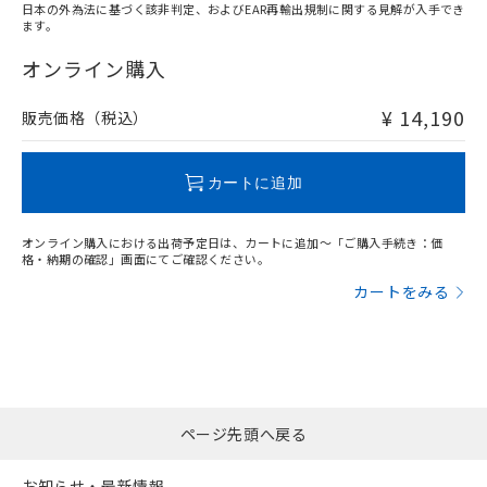
日本の外為法に基づく該非判定、およびEAR再輸出規制に関する見解が入手でき
ます。
"対応済み"や非含有の記載がされた商品であっても、流通
在庫等で未対応品が混在する可能性があります。
オンライン購入
非含有品が必要な際は、弊社営業部門もしくは販売店へお
問い合わせください。
¥ 14,190
販売価格（税込）
この製品のRoHS/REACH対応状況ページへ
カートに追加
オンライン購入における出荷予定日は、カートに追加～「ご購入手続き：価
格・納期の確認」画面にてご確認ください。
カートをみる
ページ先頭へ戻る
お知らせ・最新情報