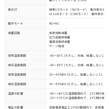
表示灯
標準I/Oモード（SIOモード）: 動作表示灯(
IO-Linkモード（COMモード）: 動作表示灯(
※1 対応状況
動作モード
NO+NC
対応済み：EU RoHS指令（10物質）の
保護回路
負荷短絡保護
非含有に対応した製品が提供可能な商品で
出力逆接続保護
す。
電源逆接続保護
対応予定：EU RoHS指令（10物質）の非含
サージ吸収
ご利用条件
有に対応した製品に切り替える予定のある
使用温度範囲
-40～85℃ (ただし、氷結、結露しないこと)
商品です。
対応予定なし：EU RoHS指令（10物質）の
以下の条件をお読みいただき、同意のうえ
保存温度範囲
-40～85℃ (ただし、氷結、結露しないこと)
非含有に非対応の商品で、対応品を出す予
ご利用ください。
定はありません。
使用湿度範囲
35～95%RH (ただし、結露しないこと)
調査・確認中：EU RoHS指令（10物質）の
本サービスは、当社制御機器事業取扱
※1 中国RoHS○×表
非含有の対応状況を調査中または確認中の
保存湿度範囲
商品の当社在庫状況および標準価格
35～95%RH (ただし、結露しないこと)
商品です。
(税抜)を提供させていただくもので
「○」：最大均質材料含有率が中国RoHSの
非該当品：ライセンス料など無形物で、有
温度の影響
-40～+85℃の温度範囲内で、23℃時の検
す。
基準値以下であることを示します。
害物質有無と関係のない商品です。
-25～+70℃の温度範囲内で、23℃時の検
当社制御機器事業取扱商品の中には、
「×」：最大均質材料含有率が中国RoHSの
仕入先様の事情により、非含有部品として
本サービスの対象外となる商品もある
基準値を超えていることを示します。
いたものが、含有品と判明した場合などや
電圧の影響
定格電源電圧±15%の範囲内で、定格電源
当社は、これら貴社製品のうち、外国