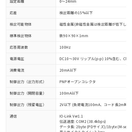
設定距離
0～24mm
応差
検出距離の15%以下
検出可能物体
磁性金属(非磁性金属は検出距離が低下します
標準検出物体
鉄90×90×1mm
応答周波数
100Hz
電源電圧
DC10～30V リップル(p-p) 10%含む、Class
消費電流
20mA以下
制御出力（出力形式）
PNPオープンコレクタ
制御出力（開閉容量）
100mA以下
制御出力（残留電圧）
2V以下 (負荷電流100mA、コード長2m時)
通信
IO-Link Ver1.1
伝送速度: COM2 (38.4kbps)
データ長: 2byte (PDサイズ)/1byte (M-seque
最小サイクルタイム: 2.3ms