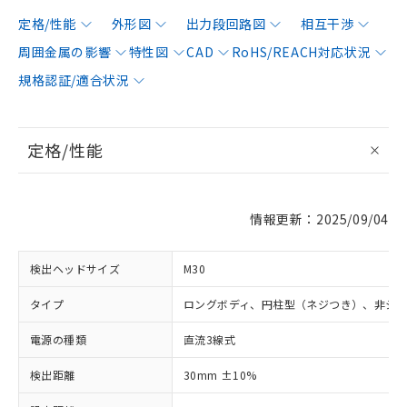
定格/性能
外形図
出力段回路図
相互干渉
周囲金属の影響
特性図
CAD
RoHS/REACH対応状況
規格認証/適合状況
定格/性能
情報更新：2025/09/04
検出ヘッドサイズ
M30
タイプ
ロングボディ、円柱型（ネジつき）、非シ
電源の種類
直流3線式
検出距離
30mm ±10%