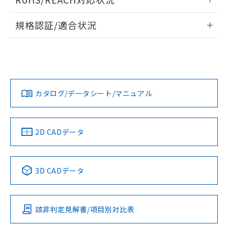
ドすることができます。
情報更新：2026/7/29
A: 350mm以上、B: 300mm以上
規格認証/適合状況
ログイン/会員登録
EU RoHS
注意事項・凡例
UL認証
CSA認証
CEマーキング
L: 40mm以上、φd: 120mm以上、D: 40mm以上、m:
90mm以上、n: 120mm以上
Yes
Yes
Yes
金属埋め込み
対応状況
対応予定月
※1
※2
ダウンロードデータをご利用いただく前に、以下を必ずお読
みください。
カタログ/データシート/マニュアル
対応済み
ソフトウェアの使用条件
LR型式承認
DNV型式承認
BV型式承認
KR型式承
タイムチャート
（イギリス
（ノルウェー
（フランス
（韓国
船舶規格）
船舶規格）
船舶規格）
船舶規格
中国 RoHS
注意事項・凡例
2D CADデータ
No
No
No
No
l: 45mm以上、φd: 120mm以上、D: 45mm以上、m: 90mm
以上、n: 120mm以上
中国 RoHS表
※1 ※2
検出領域
3D CADデータ
この製品の規格認証/適合状況ページへ
Pb
Hg
Cd
Cr(VI)
その他の認証はこちらのページからご検索ください
該非判定見解書/項目別対比表
X
O
O
O