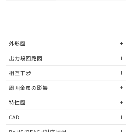
※3 非含有証明書ダウンロード
登録された部品リストについて、当社
および当社の共同利用者が、当社の製
下記の非含有証明書をダウンロードするこ
品・サービスに関するお客様との取
とができます。
合意する
キャンセル
引・商談に必要な範囲で利用すること
をご了承ください。
EU RoHS指令（10物質）の非含有証明書
※当社の共同利用者とは、
"個人情報
51物質の非含有証明書（当社基準）
の共同利用に関して"
の「1.共同利
外形図
※本証明書は発行日時点で非含有を証明す
用者の範囲」に記載されている法人を
るもので、過去に遡って非含有を証明する
情報更新：2025/09/04
指します。
出力段回路図
ものではありません。
また、RoHS指令のフタル酸エステル類４
外形図
情報更新：2025/09/04
物質の対応では、対応完了までの期間は出
相互干渉
荷製品に未対応品が混在することから備考
出力段回路図
欄に対応日を記載しておりました。
情報更新：2025/09/04
周囲金属の影響
既に当社にて対応品への在庫切替を完了
していることから、特段のことがない限
相互干渉
情報更新：2025/09/04
特性図
り、2022年1月12日より割愛しておりま
す。
周囲金属の影響
情報更新：2025/09/04
CAD
検出物体の大きさと材質による影響
ログイン/会員登録いただくと、CADデータをダウンロー
RoHS/REACH対応状況