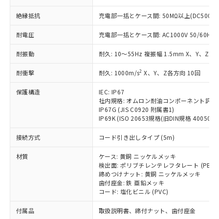
ことをご了承ください。
「－」：未確認です。当社販売部門へお問
むを得ず変更することがあります。
為替および外国貿易法に定める商品
在庫状況および標準価格照会結果は、
い合わせください。
絶縁抵抗
充電部一括とケース間: 50MΩ以上(DC500V
（以下｢規制貨物等」という）を輸出
記載している更新日時点での社内デー
*EU RoHS指令（10物質）：
または国外への提供する場合は、日本
記
タに基づき作成されるものであり、閲
説明
耐電圧
充電部一括とケース間: AC1000V 50/60Hz 1
鉛(Pb) 1000ppm以下、 水銀(Hg) 1000ppm以下、 カド
*中国RoHS10物質の基準値 (GB/T26572)：
国政府の輸出許可(または役務取引許
号
覧された時点での実際の在庫および標
ミウム(Cd) 100ppm以下、
Pb(鉛) :1000ppm、 Hg(水銀) : 1000ppm、 Cd(カドミウ
可)を取得するなどの必要な手続きを
六価クロム(Cr(Ⅵ)) 1000ppm以下、ポリ臭化ビフェニル
ム) : 100ppm、
準価格とは異なる場合があることをご
耐振動
耐久: 10～55Hz 複振幅 1.5mm X、Y、Z各
類(PBB) 1000ppm以下、ポリ臭化ジフェニルエーテル類
Cr(Ⅵ)(六価クロム) : 1000ppm、 PBBs(ポリ臭化ビフェ
とります。
了承ください。
(PBDE) 1000ppm以下、フタル酸ビス(2-エチルヘキシ
○
一定数以上の在庫あり
ニル類) : 1000ppm、 PBDEs(ポリ臭化ジフェニルエーテ
当社は規制貨物を破棄する場合は、完
ル) (DEHP)(別名：DOP) 1000ppm以下、フタル酸ブチ
2
耐衝撃
正式な納期状況および標準価格はお客
耐久: 1000m/s
X、Y、Z各方向 10回
ル類) : 1000ppm、
ルベンジル（BBP） 1000ppm以下、フタル酸ジブチル
全に破砕するなど、違法に輸出されな
DBP(フタル酸ジブチル) : 1000ppm、 DIBP(フタル酸ジ
様のお取引先、またはお客様担当のオ
（DBP） 1000ppm以下、フタル酸ジイソブチル
イソブチル) : 1000ppm、 BBP(フタル酸ブチルベンジ
△
一定数には満たないが在庫あり
いよう必要な手段を講じます。
保護構造
IEC: IP67
ムロン制御機器販売店・当社販売員に
(DIBP) 1000ppm以下
ル) : 1000ppm、
当社は貴社製品を、核兵器、ミサイ
社内規格: オムロン耐油コンポーネント評価
但し、RoHS指令で産業用監視および制御機器に対する
DEHP(フタル酸ビス(2-エチルヘキシル)) : 1000ppm
ご相談ください。
適用除外項目は除く。
IP67G (JIS C0920 附属書1)
ル、化学兵器、生物兵器またはその他
－
在庫なし(最新の在庫状況につ
オムロン制御機器販売店や当社販売拠
フタル酸エステル類の４物質については閾値を超える意
IP69K (ISO 20653規格(旧DIN規格 40050 PA
武器並びにこれらの製造装置等に一切
いては、お客様のお取引先、ま
図的な使用がないことを確認しています。
点は「
販売ネットワーク
」をご確認
※2 環境保護使用期限
使用いたしません。
たはお客様担当のオムロン制御
ください。
接続方式
コード引き出しタイプ (5m)
当社は、貴社製品を第三者に販売する
機器販売店・当社販売員にご確
在庫状況および標準価格結果を当社の
※2 対応予定月
「ｅ」：有害物質（10物質）のすべてが基
場合は、上記1、2および3の内容を当
認ください)
事前の承諾なく第三者に漏洩または開
材質
ケース: 黄銅 ニッケルメッキ
準値以下であることを示します。
該第三者に通知します。また当社は、
示しないようお願いします。
検出面: ポリブチレンテレフタレート (PBT)
部品在庫の切り替え状況などにより、予定
「10」：通常の使用状況下において有害物
販売先および販売に係わる関係者が違
締めつけナット: 黄銅 ニッケルメッキ
マイパーツ機能（部品リスト作成サー
空
受注生産機種、また在庫状況の
月が前後することがあります。
質が外部に漏えいし、環境に深刻な影響を
法に輸出するおそれがある場合は、取
歯付座金: 鉄 亜鉛メッキ
ビス）をご利用いただくには、I-Web
白
情報を公開していない機種
及ぼさない年数を意味します。
コード: 塩化ビニル (PVC)
り引きをいたしません。
メンバーズにご登録されている必要が
「－」：未確認です。当社販売部門へお問
あります。
付属品
取扱説明書、締付ナット、歯付座金
い合わせください。
お客様が当ウェブサイト上で当社にご