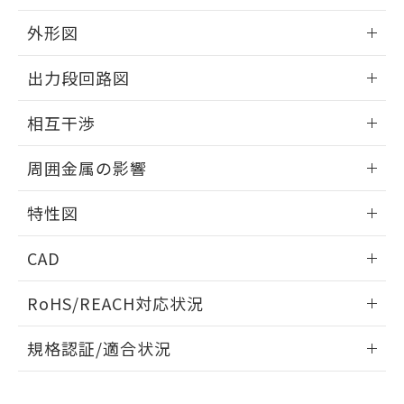
品・サービスに関するお客様との取
とができます。
合意する
キャンセル
引・商談に必要な範囲で利用すること
外形図
をご了承ください。
EU RoHS指令（10物質）の非含有証明書
※当社の共同利用者とは、
"個人情報
情報更新：2025/09/04
51物質の非含有証明書（当社基準）
出力段回路図
の共同利用に関して"
の「1.共同利
※本証明書は発行日時点で非含有を証明す
用者の範囲」に記載されている法人を
外形図
るもので、過去に遡って非含有を証明する
情報更新：2025/09/04
指します。
相互干渉
ものではありません。
また、RoHS指令のフタル酸エステル類４
出力段回路図
情報更新：2025/09/04
周囲金属の影響
物質の対応では、対応完了までの期間は出
荷製品に未対応品が混在することから備考
相互干渉
情報更新：2025/09/04
欄に対応日を記載しておりました。
特性図
既に当社にて対応品への在庫切替を完了
周囲金属の影響
していることから、特段のことがない限
情報更新：2025/09/04
CAD
り、2022年1月12日より割愛しておりま
す。
検出物体の大きさと材質による影響
ログイン/会員登録いただくと、CADデータをダウンロー
RoHS/REACH対応状況
ドすることができます。
情報更新：2026/7/29
A: 350mm以上、B: 300mm以上
規格認証/適合状況
ログイン/会員登録
EU RoHS
注意事項・凡例
UL認証
CSA認証
CEマーキング
L: 40mm以上、φd: 120mm以上、D: 40mm以上、m: