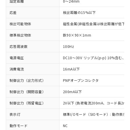
設定距離
0～24mm
応差
検出距離の15%以下
検出可能物体
磁性金属(非磁性金属は検出距離が低下し
標準検出物体
鉄90×90×1mm
応答周波数
100Hz
電源電圧
DC10～30V リップル(p-p) 10%含む、Cla
消費電流
16mA以下
制御出力（出力形式）
PNPオープンコレクタ
制御出力（開閉容量）
200mA以下
制御出力（残留電圧）
2V以下 (負荷電流200mA、コード長2m時
表示灯
標準I/Oモード（SIOモード）: 動作表示灯
動作モード
NC