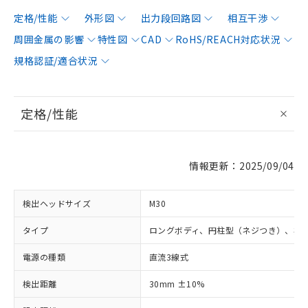
定格/性能
外形図
出力段回路図
相互干渉
周囲金属の影響
特性図
CAD
RoHS/REACH対応状況
規格認証/適合状況
定格/性能
情報更新：2025/09/04
検出ヘッドサイズ
M30
タイプ
ロングボディ、円柱型（ネジつき）、非
電源の種類
直流3線式
検出距離
30mm ±10%