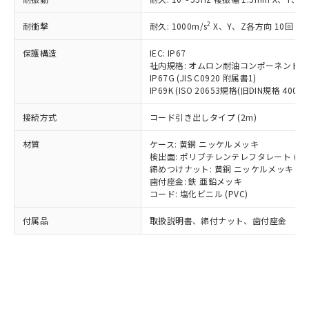
*EU RoHS指令（10物質）：
または国外への提供する場合は、日本
記
タに基づき作成されるものであり、閲
説明
鉛(Pb) 1000ppm以下、 水銀(Hg) 1000ppm以下、 カド
*中国RoHS10物質の基準値 (GB/T26572)：
国政府の輸出許可(または役務取引許
号
覧された時点での実際の在庫および標
ミウム(Cd) 100ppm以下、
Pb(鉛) :1000ppm、 Hg(水銀) : 1000ppm、 Cd(カドミウ
2
耐衝撃
耐久: 1000m/s
X、Y、Z各方向 10回
可)を取得するなどの必要な手続きを
六価クロム(Cr(Ⅵ)) 1000ppm以下、ポリ臭化ビフェニル
ム) : 100ppm、
準価格とは異なる場合があることをご
類(PBB) 1000ppm以下、ポリ臭化ジフェニルエーテル類
Cr(Ⅵ)(六価クロム) : 1000ppm、 PBBs(ポリ臭化ビフェ
とります。
了承ください。
(PBDE) 1000ppm以下、フタル酸ビス(2-エチルヘキシ
保護構造
IEC: IP67
○
一定数以上の在庫あり
ニル類) : 1000ppm、 PBDEs(ポリ臭化ジフェニルエーテ
当社は規制貨物を破棄する場合は、完
ル) (DEHP)(別名：DOP) 1000ppm以下、フタル酸ブチ
正式な納期状況および標準価格はお客
ル類) : 1000ppm、
社内規格: オムロン耐油コンポーネント評
ルベンジル（BBP） 1000ppm以下、フタル酸ジブチル
全に破砕するなど、違法に輸出されな
DBP(フタル酸ジブチル) : 1000ppm、 DIBP(フタル酸ジ
IP67G (JIS C0920 附属書1)
様のお取引先、またはお客様担当のオ
（DBP） 1000ppm以下、フタル酸ジイソブチル
イソブチル) : 1000ppm、 BBP(フタル酸ブチルベンジ
△
一定数には満たないが在庫あり
いよう必要な手段を講じます。
IP69K (ISO 20653規格(旧DIN規格 40050 
ムロン制御機器販売店・当社販売員に
(DIBP) 1000ppm以下
ル) : 1000ppm、
当社は貴社製品を、核兵器、ミサイ
但し、RoHS指令で産業用監視および制御機器に対する
DEHP(フタル酸ビス(2-エチルヘキシル)) : 1000ppm
ご相談ください。
適用除外項目は除く。
接続方式
コード引き出しタイプ (2m)
ル、化学兵器、生物兵器またはその他
－
在庫なし(最新の在庫状況につ
オムロン制御機器販売店や当社販売拠
フタル酸エステル類の４物質については閾値を超える意
武器並びにこれらの製造装置等に一切
いては、お客様のお取引先、ま
図的な使用がないことを確認しています。
点は「
販売ネットワーク
」をご確認
材質
ケース: 黄銅 ニッケルメッキ
※2 環境保護使用期限
使用いたしません。
たはお客様担当のオムロン制御
ください。
検出面: ポリブチレンテレフタレート (PB
当社は、貴社製品を第三者に販売する
機器販売店・当社販売員にご確
在庫状況および標準価格結果を当社の
締めつけナット: 黄銅 ニッケルメッキ
※2 対応予定月
「ｅ」：有害物質（10物質）のすべてが基
場合は、上記1、2および3の内容を当
認ください)
事前の承諾なく第三者に漏洩または開
歯付座金: 鉄 亜鉛メッキ
準値以下であることを示します。
該第三者に通知します。また当社は、
コード: 塩化ビニル (PVC)
示しないようお願いします。
部品在庫の切り替え状況などにより、予定
「10」：通常の使用状況下において有害物
販売先および販売に係わる関係者が違
マイパーツ機能（部品リスト作成サー
空
受注生産機種、また在庫状況の
月が前後することがあります。
質が外部に漏えいし、環境に深刻な影響を
法に輸出するおそれがある場合は、取
付属品
取扱説明書、締付ナット、歯付座金
ビス）をご利用いただくには、I-Web
白
情報を公開していない機種
及ぼさない年数を意味します。
り引きをいたしません。
メンバーズにご登録されている必要が
「－」：未確認です。当社販売部門へお問
あります。
い合わせください。
お客様が当ウェブサイト上で当社にご
※3 非含有証明書ダウンロード
登録された部品リストについて、当社
および当社の共同利用者が、当社の製
下記の非含有証明書をダウンロードするこ