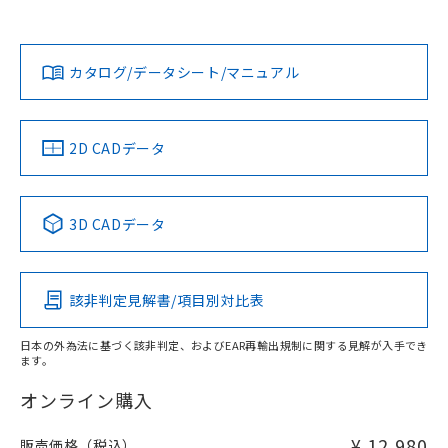
90mm以上、n: 120mm以上
Yes
Yes
Yes
金属埋め込み
対応状況
対応予定月
※1
※2
ダウンロードデータをご利用いただく前に、以下を必ずお読
みください。
カタログ/データシート/マニュアル
対応済み
ソフトウェアの使用条件
LR型式承認
DNV型式承認
BV型式承認
KR型式承
タイムチャート
（イギリス
（ノルウェー
（フランス
（韓国
船舶規格）
船舶規格）
船舶規格）
船舶規格
中国 RoHS
注意事項・凡例
2D CADデータ
No
No
No
No
l: 45mm以上、φd: 120mm以上、D: 45mm以上、m: 90mm
以上、n: 120mm以上
中国 RoHS表
※1 ※2
検出領域
3D CADデータ
この製品の規格認証/適合状況ページへ
Pb
Hg
Cd
Cr(VI)
その他の認証はこちらのページからご検索ください
該非判定見解書/項目別対比表
X
O
O
O
日本の外為法に基づく該非判定、およびEAR再輸出規制に関する見解が入手でき
ます。
"対応済み"や非含有の記載がされた商品であっても、流通
在庫等で未対応品が混在する可能性があります。
オンライン購入
非含有品が必要な際は、弊社営業部門もしくは販売店へお
問い合わせください。
¥ 12,980
販売価格（税込）