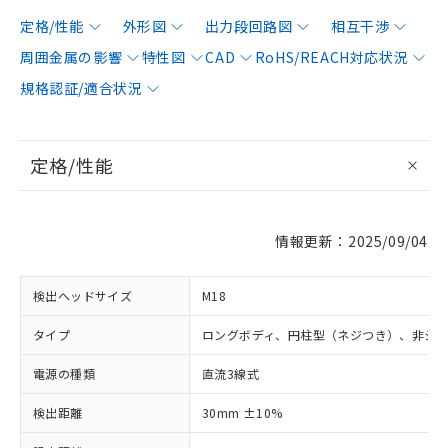
定格/性能
外形図
出力段回路図
相互干渉
周囲金属の影響
特性図
CAD
RoHS/REACH対応状況
規格認証/適合状況
定格/性能
情報更新：2025/09/04
検出ヘッドサイズ
M18
タイプ
ロングボディ、円柱型（ネジつき）、非シ
電源の種類
直流3線式
検出距離
30mm ±10%