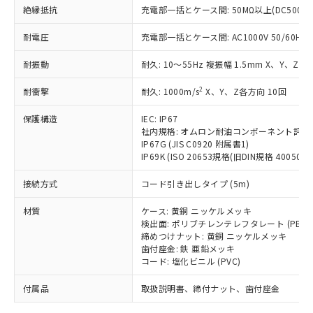
「－」：未確認です。当社販売部門へお問
むを得ず変更することがあります。
為替および外国貿易法に定める商品
絶縁抵抗
在庫状況および標準価格照会結果は、
充電部一括とケース間: 50MΩ以上(DC500V
い合わせください。
（以下｢規制貨物等」という）を輸出
記載している更新日時点での社内デー
*EU RoHS指令（10物質）：
または国外への提供する場合は、日本
耐電圧
充電部一括とケース間: AC1000V 50/60Hz 1
記
タに基づき作成されるものであり、閲
説明
鉛(Pb) 1000ppm以下、 水銀(Hg) 1000ppm以下、 カド
*中国RoHS10物質の基準値 (GB/T26572)：
国政府の輸出許可(または役務取引許
号
覧された時点での実際の在庫および標
ミウム(Cd) 100ppm以下、
Pb(鉛) :1000ppm、 Hg(水銀) : 1000ppm、 Cd(カドミウ
耐振動
可)を取得するなどの必要な手続きを
耐久: 10～55Hz 複振幅 1.5mm X、Y、Z各
六価クロム(Cr(Ⅵ)) 1000ppm以下、ポリ臭化ビフェニル
ム) : 100ppm、
準価格とは異なる場合があることをご
類(PBB) 1000ppm以下、ポリ臭化ジフェニルエーテル類
Cr(Ⅵ)(六価クロム) : 1000ppm、 PBBs(ポリ臭化ビフェ
とります。
了承ください。
(PBDE) 1000ppm以下、フタル酸ビス(2-エチルヘキシ
○
一定数以上の在庫あり
ニル類) : 1000ppm、 PBDEs(ポリ臭化ジフェニルエーテ
2
耐衝撃
耐久: 1000m/s
X、Y、Z各方向 10回
当社は規制貨物を破棄する場合は、完
ル) (DEHP)(別名：DOP) 1000ppm以下、フタル酸ブチ
正式な納期状況および標準価格はお客
ル類) : 1000ppm、
ルベンジル（BBP） 1000ppm以下、フタル酸ジブチル
全に破砕するなど、違法に輸出されな
DBP(フタル酸ジブチル) : 1000ppm、 DIBP(フタル酸ジ
様のお取引先、またはお客様担当のオ
（DBP） 1000ppm以下、フタル酸ジイソブチル
保護構造
IEC: IP67
イソブチル) : 1000ppm、 BBP(フタル酸ブチルベンジ
△
一定数には満たないが在庫あり
いよう必要な手段を講じます。
ムロン制御機器販売店・当社販売員に
(DIBP) 1000ppm以下
ル) : 1000ppm、
社内規格: オムロン耐油コンポーネント評価
当社は貴社製品を、核兵器、ミサイ
但し、RoHS指令で産業用監視および制御機器に対する
DEHP(フタル酸ビス(2-エチルヘキシル)) : 1000ppm
ご相談ください。
IP67G (JIS C0920 附属書1)
適用除外項目は除く。
ル、化学兵器、生物兵器またはその他
－
在庫なし(最新の在庫状況につ
オムロン制御機器販売店や当社販売拠
IP69K (ISO 20653規格(旧DIN規格 40050 PA
フタル酸エステル類の４物質については閾値を超える意
武器並びにこれらの製造装置等に一切
いては、お客様のお取引先、ま
図的な使用がないことを確認しています。
点は「
販売ネットワーク
」をご確認
※2 環境保護使用期限
使用いたしません。
接続方式
たはお客様担当のオムロン制御
コード引き出しタイプ (5m)
ください。
当社は、貴社製品を第三者に販売する
機器販売店・当社販売員にご確
在庫状況および標準価格結果を当社の
※2 対応予定月
「ｅ」：有害物質（10物質）のすべてが基
材質
場合は、上記1、2および3の内容を当
ケース: 黄銅 ニッケルメッキ
認ください)
事前の承諾なく第三者に漏洩または開
準値以下であることを示します。
検出面: ポリブチレンテレフタレート (PBT)
該第三者に通知します。また当社は、
示しないようお願いします。
締めつけナット: 黄銅 ニッケルメッキ
部品在庫の切り替え状況などにより、予定
「10」：通常の使用状況下において有害物
販売先および販売に係わる関係者が違
マイパーツ機能（部品リスト作成サー
空
受注生産機種、また在庫状況の
歯付座金: 鉄 亜鉛メッキ
月が前後することがあります。
質が外部に漏えいし、環境に深刻な影響を
法に輸出するおそれがある場合は、取
ビス）をご利用いただくには、I-Web
白
情報を公開していない機種
コード: 塩化ビニル (PVC)
及ぼさない年数を意味します。
り引きをいたしません。
メンバーズにご登録されている必要が
「－」：未確認です。当社販売部門へお問
付属品
あります。
取扱説明書、締付ナット、歯付座金
い合わせください。
お客様が当ウェブサイト上で当社にご