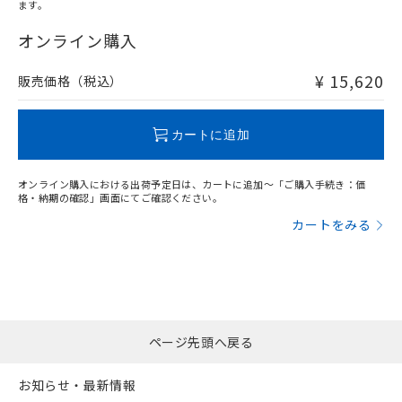
ます。
"対応済み"や非含有の記載がされた商品であっても、流通
在庫等で未対応品が混在する可能性があります。
オンライン購入
非含有品が必要な際は、弊社営業部門もしくは販売店へお
問い合わせください。
¥ 15,620
販売価格（税込）
この製品のRoHS/REACH対応状況ページへ
カートに追加
オンライン購入における出荷予定日は、カートに追加～「ご購入手続き：価
格・納期の確認」画面にてご確認ください。
カートをみる
ページ先頭へ戻る
お知らせ・最新情報