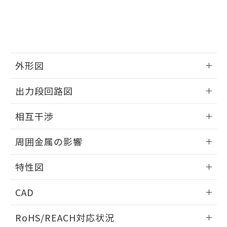
※3 非含有証明書ダウンロード
登録された部品リストについて、当社
および当社の共同利用者が、当社の製
下記の非含有証明書をダウンロードするこ
品・サービスに関するお客様との取
とができます。
合意する
キャンセル
引・商談に必要な範囲で利用すること
をご了承ください。
EU RoHS指令（10物質）の非含有証明書
※当社の共同利用者とは、
"個人情報
外形図
51物質の非含有証明書（当社基準）
の共同利用に関して"
の「1.共同利
※本証明書は発行日時点で非含有を証明す
用者の範囲」に記載されている法人を
情報更新：2025/09/04
るもので、過去に遡って非含有を証明する
出力段回路図
指します。
ものではありません。
外形図
また、RoHS指令のフタル酸エステル類４
情報更新：2025/09/04
相互干渉
物質の対応では、対応完了までの期間は出
荷製品に未対応品が混在することから備考
出力段回路図
情報更新：2025/09/04
欄に対応日を記載しておりました。
周囲金属の影響
既に当社にて対応品への在庫切替を完了
相互干渉
していることから、特段のことがない限
情報更新：2025/09/04
特性図
り、2022年1月12日より割愛しておりま
す。
周囲金属の影響
情報更新：2025/09/04
CAD
検出物体の大きさと材質による影響
ログイン/会員登録いただくと、CADデータをダウンロー
RoHS/REACH対応状況
ドすることができます。