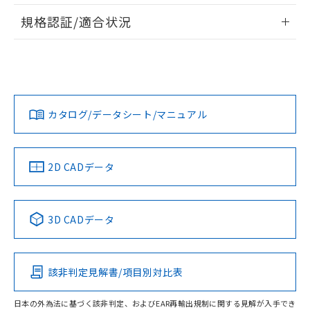
情報更新：2026/7/29
A: 360mm以上、B: 300mm以上
規格認証/適合状況
ログイン/会員登録
EU RoHS
注意事項・凡例
UL認証
CSA認証
CEマーキング
L: 46mm以上、φd: 130mm以上、D: 46mm以上、m:
90mm以上、n: 110mm以上
Yes
Yes
Yes
金属埋め込み
対応状況
対応予定月
※1
※2
ダウンロードデータをご利用いただく前に、以下を必ずお読
みください。
カタログ/データシート/マニュアル
対応済み
ソフトウェアの使用条件
LR型式承認
DNV型式承認
BV型式承認
KR型式承
タイムチャート
（イギリス
（ノルウェー
（フランス
（韓国
船舶規格）
船舶規格）
船舶規格）
船舶規格
中国 RoHS
注意事項・凡例
2D CADデータ
No
No
No
No
l: 50mm以上、φd: 130mm以上、D: 50mm以上、m: 90mm
以上、n: 110mm以上
中国 RoHS表
※1 ※2
検出領域
3D CADデータ
この製品の規格認証/適合状況ページへ
Pb
Hg
Cd
Cr(VI)
その他の認証はこちらのページからご検索ください
該非判定見解書/項目別対比表
X
O
O
O
日本の外為法に基づく該非判定、およびEAR再輸出規制に関する見解が入手でき