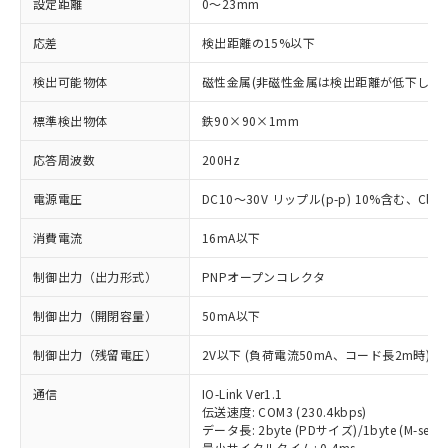
設定距離
0～23mm
応差
検出距離の15%以下
検出可能物体
磁性金属(非磁性金属は検出距離が低下します
標準検出物体
鉄90×90×1mm
応答周波数
200Hz
電源電圧
DC10～30V リップル(p-p) 10%含む、Class
消費電流
16mA以下
制御出力（出力形式）
PNPオープンコレクタ
制御出力（開閉容量）
50mA以下
制御出力（残留電圧）
2V以下 (負荷電流50mA、コード長2m時)
通信
IO-Link Ver1.1
伝送速度: COM3 (230.4kbps)
データ長: 2byte (PDサイズ)/1byte (M-seque
最小サイクルタイム: 0.4ms