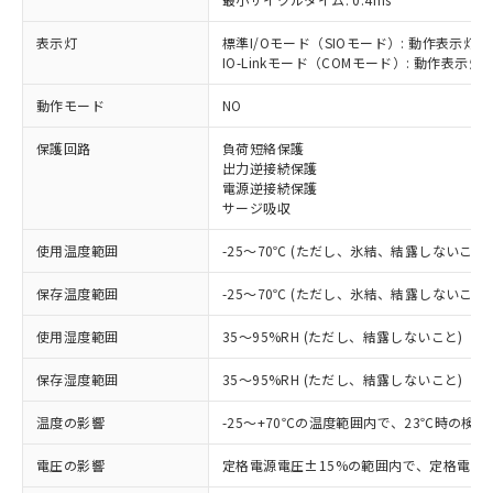
表示灯
標準I/Oモード（SIOモード）: 動作表示灯(
IO-Linkモード（COMモード）: 動作表示灯(
※1 対応状況
動作モード
NO
対応済み：EU RoHS指令（10物質）の
保護回路
負荷短絡保護
非含有に対応した製品が提供可能な商品で
出力逆接続保護
す。
電源逆接続保護
対応予定：EU RoHS指令（10物質）の非含
サージ吸収
ご利用条件
有に対応した製品に切り替える予定のある
商品です。
使用温度範囲
-25～70℃ (ただし、氷結、結露しないこと)
対応予定なし：EU RoHS指令（10物質）の
以下の条件をお読みいただき、同意のうえ
非含有に非対応の商品で、対応品を出す予
保存温度範囲
-25～70℃ (ただし、氷結、結露しないこと)
ご利用ください。
定はありません。
調査・確認中：EU RoHS指令（10物質）の
使用湿度範囲
35～95%RH (ただし、結露しないこと)
本サービスは、当社制御機器事業取扱
※1 中国RoHS○×表
非含有の対応状況を調査中または確認中の
商品の当社在庫状況および標準価格
保存湿度範囲
35～95%RH (ただし、結露しないこと)
商品です。
(税抜)を提供させていただくもので
「○」：最大均質材料含有率が中国RoHSの
非該当品：ライセンス料など無形物で、有
す。
温度の影響
-25～+70℃の温度範囲内で、23℃時の検
基準値以下であることを示します。
害物質有無と関係のない商品です。
当社制御機器事業取扱商品の中には、
「×」：最大均質材料含有率が中国RoHSの
仕入先様の事情により、非含有部品として
本サービスの対象外となる商品もある
電圧の影響
定格電源電圧±15%の範囲内で、定格電源
基準値を超えていることを示します。
いたものが、含有品と判明した場合などや
当社は、これら貴社製品のうち、外国
ことをご了承ください。